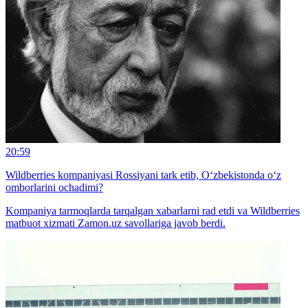
20:59
Wildberries kompaniyasi Rossiyani tark etib, O‘zbekistonda o‘z
omborlarini ochadimi?
Kompaniya tarmoqlarda tarqalgan xabarlarni rad etdi va Wildberries
matbuot xizmati Zamon.uz savollariga javob berdi.