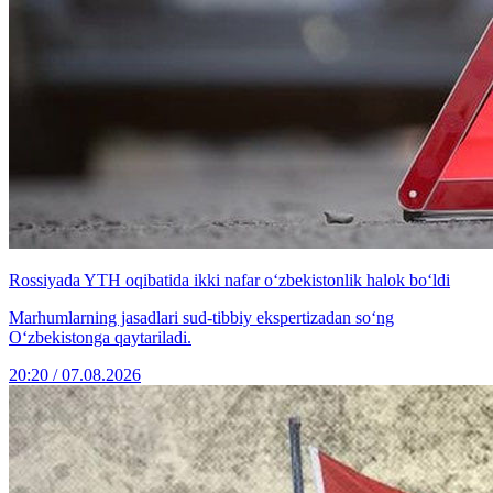
Rossiyada YTH oqibatida ikki nafar o‘zbekistonlik halok bo‘ldi
Marhumlarning jasadlari sud-tibbiy ekspertizadan so‘ng
O‘zbekistonga qaytariladi.
20:20 / 07.08.2026