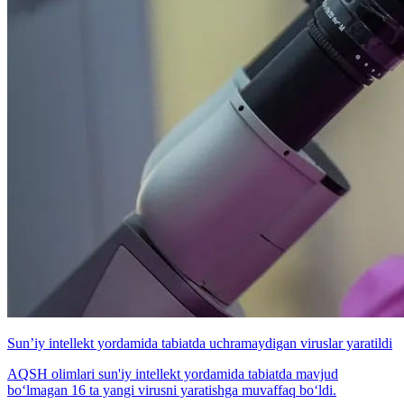
Sun’iy intellekt yordamida tabiatda uchramaydigan viruslar yaratildi
AQSH olimlari sun'iy intellekt yordamida tabiatda mavjud
bo‘lmagan 16 ta yangi virusni yaratishga muvaffaq bo‘ldi.