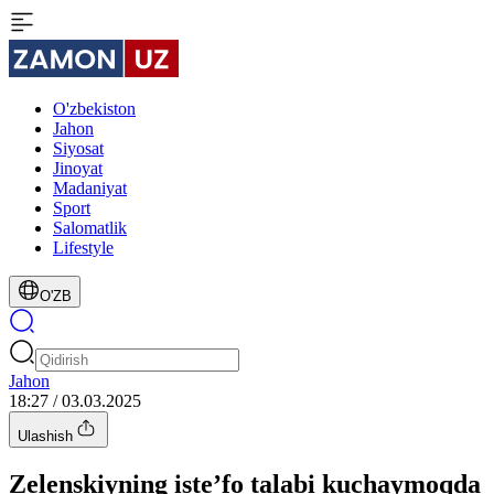
O'zbekiston
Jahon
Siyosat
Jinoyat
Madaniyat
Sport
Salomatlik
Lifestyle
O'ZB
Jahon
18:27 / 03.03.2025
Ulashish
Zelenskiyning isteʼfo talabi kuchaymoqda