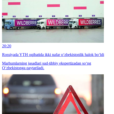
20:20
Rossiyada YTH oqibatida ikki nafar o‘zbekistonlik halok bo‘ldi
Marhumlarning jasadlari sud-tibbiy ekspertizadan so‘ng
O‘zbekistonga qaytariladi.