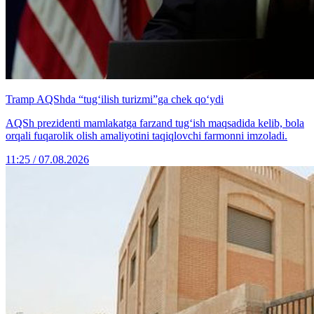
Tramp AQShda “tug‘ilish turizmi”ga chek qo‘ydi
AQSh prezidenti mamlakatga farzand tug‘ish maqsadida kelib, bola
orqali fuqarolik olish amaliyotini taqiqlovchi farmonni imzoladi.
11:25 / 07.08.2026