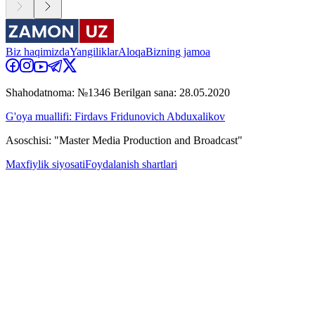
Biz haqimizda
Yangiliklar
Aloqa
Bizning jamoa
Shahodatnoma: №1346 Berilgan sana: 28.05.2020
G'oya muallifi: Firdavs Fridunovich Abduxalikov
Asoschisi: "Master Media Production and Broadcast"
Maxfiylik siyosati
Foydalanish shartlari