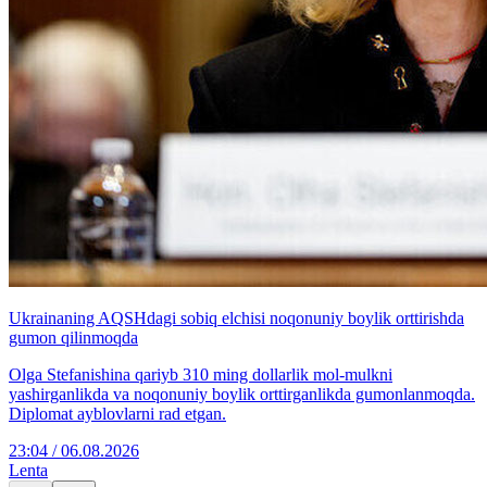
Ukrainaning AQSHdagi sobiq elchisi noqonuniy boylik orttirishda
gumon qilinmoqda
Olga Stefanishina qariyb 310 ming dollarlik mol-mulkni
yashirganlikda va noqonuniy boylik orttirganlikda gumonlanmoqda.
Diplomat ayblovlarni rad etgan.
23:04 / 06.08.2026
Lenta