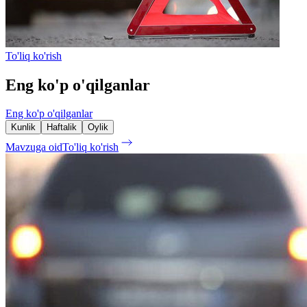
To'liq ko'rish
Eng ko'p o'qilganlar
Eng ko'p o'qilganlar
Kunlik
Haftalik
Oylik
Mavzuga oid
To'liq ko'rish