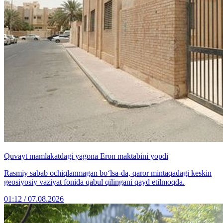
Quvayt mamlakatdagi yagona Eron maktabini yopdi
Rasmiy sabab ochiqlanmagan bo‘lsa-da, qaror mintaqadagi keskin
geosiyosiy vaziyat fonida qabul qilingani qayd etilmoqda.
01:12 / 07.08.2026