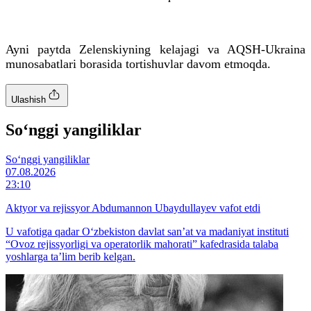
Ayni paytda Zelenskiyning kelajagi va AQSH-Ukraina
munosabatlari borasida tortishuvlar davom etmoqda.
Ulashish
So‘nggi yangiliklar
So‘nggi yangiliklar
07.08.2026
23:10
Aktyor va rejissyor Abdumannon Ubaydullayev vafot etdi
U vafotiga qadar O‘zbekiston davlat san’at va madaniyat instituti
“Ovoz rejissyorligi va operatorlik mahorati” kafedrasida talaba
yoshlarga ta’lim berib kelgan.