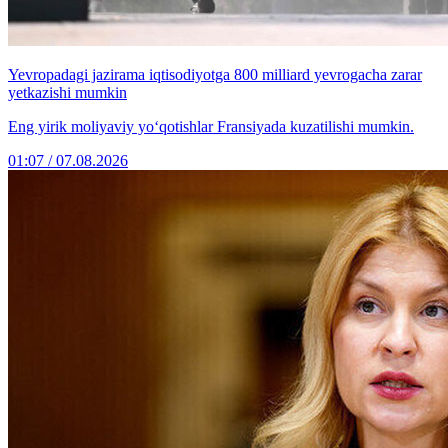
Yevropadagi jazirama iqtisodiyotga 800 milliard yevrogacha zarar
yetkazishi mumkin
Eng yirik moliyaviy yo‘qotishlar Fransiyada kuzatilishi mumkin.
01:07 / 07.08.2026