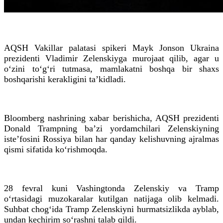
AQSH Vakillar palatasi spikeri Mayk Jonson Ukraina
prezidenti Vladimir Zelenskiyga murojaat qilib, agar u
o‘zini to‘g‘ri tutmasa, mamlakatni boshqa bir shaxs
boshqarishi kerakligini taʼkidladi.
Bloomberg nashrining xabar berishicha, AQSH prezidenti
Donald Trampning baʼzi yordamchilari Zelenskiyning
isteʼfosini Rossiya bilan har qanday kelishuvning ajralmas
qismi sifatida ko‘rishmoqda.
28 fevral kuni Vashingtonda Zelenskiy va Tramp
o‘rtasidagi muzokaralar kutilgan natijaga olib kelmadi.
Suhbat chog‘ida Tramp Zelenskiyni hurmatsizlikda ayblab,
undan kechirim so‘rashni talab qildi.