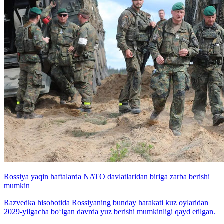
Rossiya yaqin haftalarda NATO davlatlaridan biriga zarba berishi
mumkin
Razvedka hisobotida Rossiyaning bunday harakati kuz oylaridan
2029-yilgacha bo‘lgan davrda yuz berishi mumkinligi qayd etilgan.