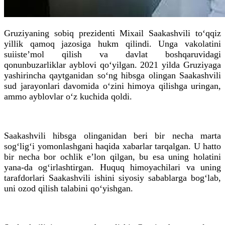
Gruziyaning sobiq prezidenti Mixail Saakashvili to‘qqiz
yillik qamoq jazosiga hukm qilindi. Unga vakolatini
suiisteʼmol qilish va davlat boshqaruvidagi
qonunbuzarliklar ayblovi qo‘yilgan. 2021 yilda Gruziyaga
yashirincha qaytganidan so‘ng hibsga olingan Saakashvili
sud jarayonlari davomida o‘zini himoya qilishga uringan,
ammo ayblovlar o‘z kuchida qoldi.
Saakashvili hibsga olinganidan beri bir necha marta
sog‘lig‘i yomonlashgani haqida xabarlar tarqalgan. U hatto
bir necha bor ochlik eʼlon qilgan, bu esa uning holatini
yana-da og‘irlashtirgan. Huquq himoyachilari va uning
tarafdorlari Saakashvili ishini siyosiy sabablarga bog‘lab,
uni ozod qilish talabini qo‘yishgan.