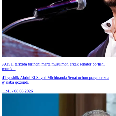
AQSH tarixida birinchi marta musulmon erkak senator bo‘lishi
mumkin
41 yoshlik Abdul El-Sayed Michiganda Senat uchun praymerizda
g‘alaba qozondi.
11:41 / 08.08.2026