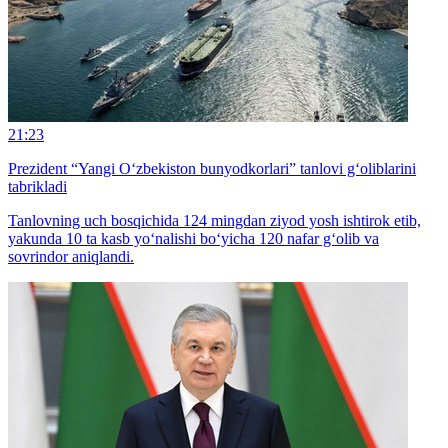
21:23
Prezident “Yangi O‘zbekiston bunyodkorlari” tanlovi g‘oliblarini
tabrikladi
Tanlovning uch bosqichida 124 mingdan ziyod yosh ishtirok etib,
yakunda 10 ta kasb yo‘nalishi bo‘yicha 120 nafar g‘olib va
sovrindor aniqlandi.