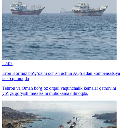
22:07
Eron Hormuz bo‘g‘ozini ochish uchun AQSHdan kompensatsiya
talab qilmoqda
Tehron va Oman bo‘g‘oz orqali vaqtinchalik kemalar qatnovini
yo‘lga qo‘yish masalasini muhokama qilmoqda.