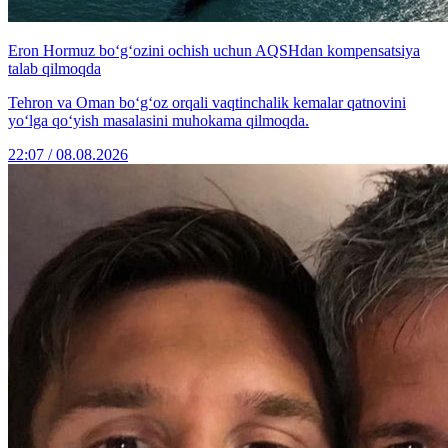
Eron Hormuz bo‘g‘ozini ochish uchun AQSHdan kompensatsiya
talab qilmoqda
Tehron va Oman bo‘g‘oz orqali vaqtinchalik kemalar qatnovini
yo‘lga qo‘yish masalasini muhokama qilmoqda.
22:07 / 08.08.2026