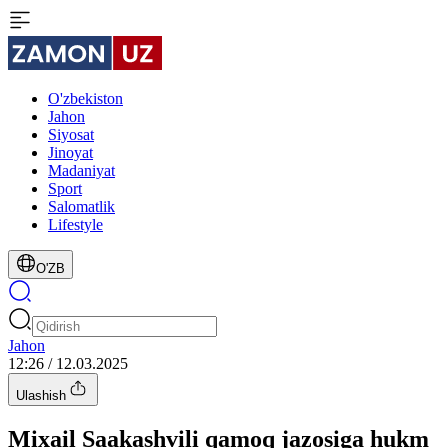
O'zbekiston
Jahon
Siyosat
Jinoyat
Madaniyat
Sport
Salomatlik
Lifestyle
O'ZB
Jahon
12:26 / 12.03.2025
Ulashish
Mixail Saakashvili qamoq jazosiga hukm