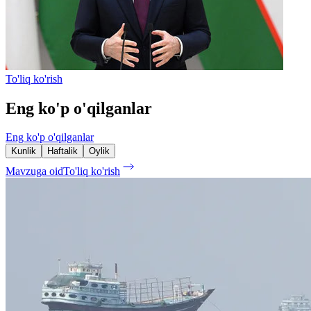
To'liq ko'rish
Eng ko'p o'qilganlar
Eng ko'p o'qilganlar
Kunlik
Haftalik
Oylik
Mavzuga oid
To'liq ko'rish