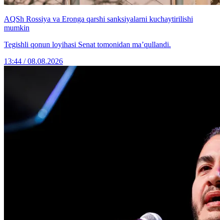
AQSh Rossiya va Eronga qarshi sanksiyalarni kuchaytirilishi
mumkin
Tegishli qonun loyihasi Senat tomonidan ma’qullandi.
13:44 / 08.08.2026