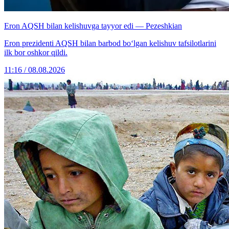
Eron AQSH bilan kelishuvga tayyor edi — Pezeshkian
Eron prezidenti AQSH bilan barbod bo‘lgan kelishuv tafsilotlarini
ilk bor oshkor qildi.
11:16 / 08.08.2026