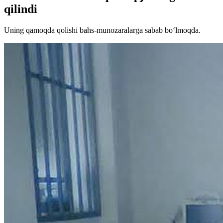
qilindi
Uning qamoqda qolishi bahs-munozaralarga sabab bo‘lmoqda.