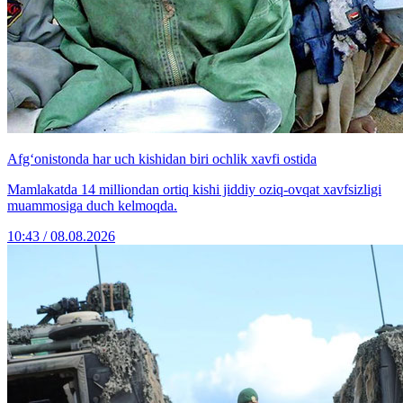
Afg‘onistonda har uch kishidan biri ochlik xavfi ostida
Mamlakatda 14 milliondan ortiq kishi jiddiy oziq-ovqat xavfsizligi
muammosiga duch kelmoqda.
10:43 / 08.08.2026