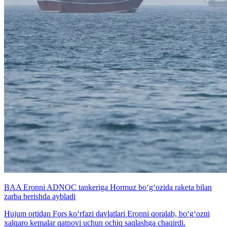
BAA Eronni ADNOC tankeriga Hormuz bo‘g‘ozida raketa bilan
zarba berishda aybladi
Hujum ortidan Fors ko‘rfazi davlatlari Eronni qoralab, bo‘g‘ozni
xalqaro kemalar qatnovi uchun ochiq saqlashga chaqirdi.