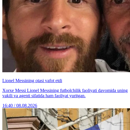
Lionel Messining otasi vafot etdi
Xorxe Messi Lionel Messining futbolchilik faoliyati davomida uning
vakili va agenti sifatida ham faoliyat yuritgan.
16:40 / 08.08.2026