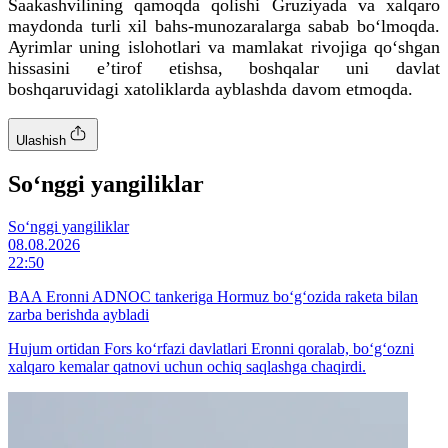
Saakashvilining qamoqda qolishi Gruziyada va xalqaro
maydonda turli xil bahs-munozaralarga sabab bo‘lmoqda.
Ayrimlar uning islohotlari va mamlakat rivojiga qo‘shgan
hissasini eʼtirof etishsa, boshqalar uni davlat
boshqaruvidagi xatoliklarda ayblashda davom etmoqda.
Ulashish
So‘nggi yangiliklar
So‘nggi yangiliklar
08.08.2026
22:50
BAA Eronni ADNOC tankeriga Hormuz bo‘g‘ozida raketa bilan
zarba berishda aybladi
Hujum ortidan Fors ko‘rfazi davlatlari Eronni qoralab, bo‘g‘ozni
xalqaro kemalar qatnovi uchun ochiq saqlashga chaqirdi.