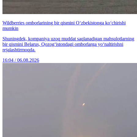
Wildberries omborlarining bir qismini O‘zbekistonga ko‘chirishi
mumkin
Shuningdek, kompaniya uzoq muddat saqlanadigan mahsulotlarning
bir qismini Belarus, Qozog‘istondagi omborlarga yo‘naltirishni
rejalashtirmoqda.
16:04 / 06.08.2026