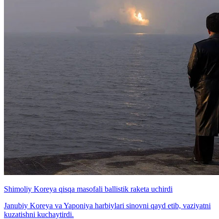
Shimoliy Koreya qisqa masofali ballistik raketa uchirdi
Janubiy Koreya va Yaponiya harbiylari sinovni qayd etib, vaziyatni
kuzatishni kuchaytirdi.