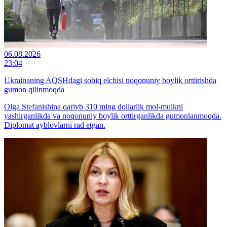
06.08.2026
23:04
Ukrainaning AQSHdagi sobiq elchisi noqonuniy boylik orttirishda
gumon qilinmoqda
Olga Stefanishina qariyb 310 ming dollarlik mol-mulkni
yashirganlikda va noqonuniy boylik orttirganlikda gumonlanmoqda.
Diplomat ayblovlarni rad etgan.