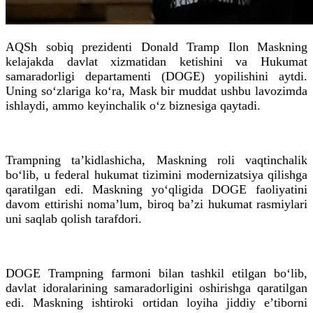
AQSh sobiq prezidenti Donald Tramp Ilon Maskning
kelajakda davlat xizmatidan ketishini va Hukumat
samaradorligi departamenti (DOGE) yopilishini aytdi.
Uning so‘zlariga ko‘ra, Mask bir muddat ushbu lavozimda
ishlaydi, ammo keyinchalik o‘z biznesiga qaytadi.
Trampning ta’kidlashicha, Maskning roli vaqtinchalik
bo‘lib, u federal hukumat tizimini modernizatsiya qilishga
qaratilgan edi. Maskning yo‘qligida DOGE faoliyatini
davom ettirishi noma’lum, biroq ba’zi hukumat rasmiylari
uni saqlab qolish tarafdori.
DOGE Trampning farmoni bilan tashkil etilgan bo‘lib,
davlat idoralarining samaradorligini oshirishga qaratilgan
edi. Maskning ishtiroki ortidan loyiha jiddiy e’tiborni