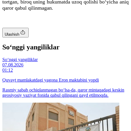
tortgan, biroq uning hukumatda uzoq qolishi bo‘yicha aniq
qaror qabul qilinmagan.
Ulashish
So‘nggi yangiliklar
So‘nggi yangiliklar
07.08.2026
01:12
Quvayt mamlakatdagi yagona Eron maktabini yopdi
Rasmiy sabab ochiqlanmagan bo‘lsa-da, qaror mintaqadagi keskin
geosiyosiy vaziyat fonida qabul qilingani qayd etilmoqda.