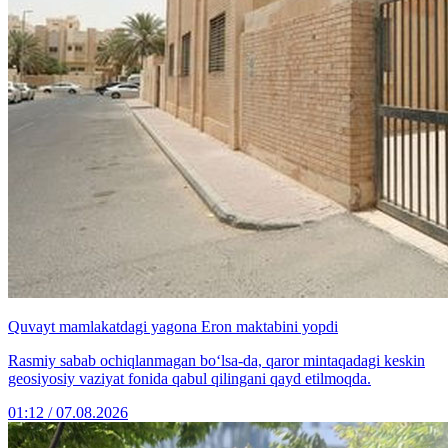
Quvayt mamlakatdagi yagona Eron maktabini yopdi
Rasmiy sabab ochiqlanmagan bo‘lsa-da, qaror mintaqadagi keskin
geosiyosiy vaziyat fonida qabul qilingani qayd etilmoqda.
01:12 / 07.08.2026