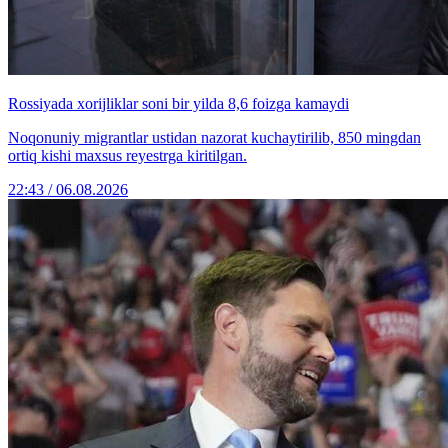
Rossiyada xorijliklar soni bir yilda 8,6 foizga kamaydi
Noqonuniy migrantlar ustidan nazorat kuchaytirilib, 850 mingdan
ortiq kishi maxsus reyestrga kiritilgan.
22:43 / 06.08.2026