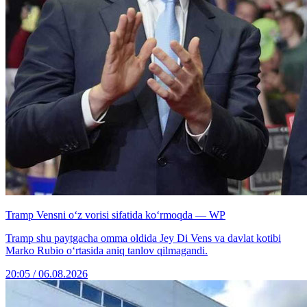
Tramp Vensni o‘z vorisi sifatida ko‘rmoqda — WP
Tramp shu paytgacha omma oldida Jey Di Vens va davlat kotibi
Marko Rubio o‘rtasida aniq tanlov qilmagandi.
20:05 / 06.08.2026