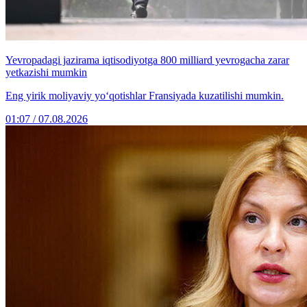
Yevropadagi jazirama iqtisodiyotga 800 milliard yevrogacha zarar
yetkazishi mumkin
Eng yirik moliyaviy yo‘qotishlar Fransiyada kuzatilishi mumkin.
01:07 / 07.08.2026