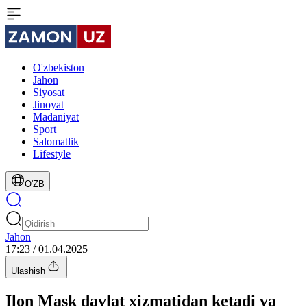
O'zbekiston
Jahon
Siyosat
Jinoyat
Madaniyat
Sport
Salomatlik
Lifestyle
O'ZB
Jahon
17:23 / 01.04.2025
Ulashish
Ilon Mask davlat xizmatidan ketadi va