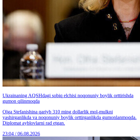
Ukrainaning AQSHdagi sobiq elchisi noqonuniy boylik orttirishda
gumon qilinmoqda
Olga Stefanishina qariyb 310 ming dollarlik mol-mulkni
yashirganlikda va noqonuniy boylik orttirganlikda gumonlanmoqda.
Diplomat ayblovlarni rad etgan.
23:04 / 06.08.2026