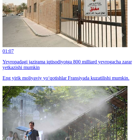
01:07
Yevropadagi jazirama iqtisodiyotga 800 milliard yevrogacha zarar
yetkazishi mumkin
Eng yirik moliyaviy yo‘qotishlar Fransiyada kuzatilishi mumkin.