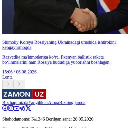
Shimoliy Koreya Rossiyaning Ukrainadagi urushida ishtirokini
kengaytirmoqda
Razvedka ma'lumotlariga ko‘ra, Pxenyan ballistik raketa
bo‘linmalarini ham Rossiya hududiga yuborishni boshlagan.
15:06 / 06.08.2026
Lenta
Biz haqimizda
Yangiliklar
Aloqa
Bizning jamoa
Shahodatnoma: №1346 Berilgan sana: 28.05.2020