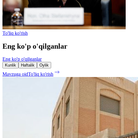
To'liq ko'rish
Eng ko'p o'qilganlar
Eng ko'p o'qilganlar
Kunlik
Haftalik
Oylik
Mavzuga oid
To'liq ko'rish