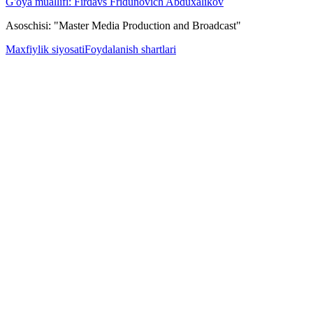
G'oya muallifi: Firdavs Fridunovich Abduxalikov
Asoschisi: "Master Media Production and Broadcast"
Maxfiylik siyosati
Foydalanish shartlari