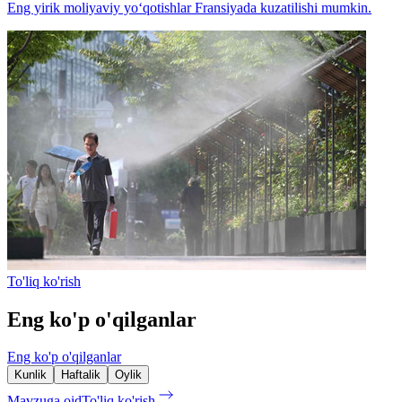
Eng yirik moliyaviy yo‘qotishlar Fransiyada kuzatilishi mumkin.
To'liq ko'rish
Eng ko'p o'qilganlar
Eng ko'p o'qilganlar
Kunlik
Haftalik
Oylik
Mavzuga oid
To'liq ko'rish