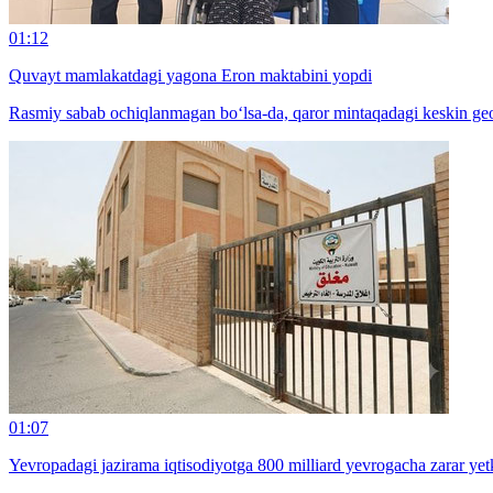
01:12
Quvayt mamlakatdagi yagona Eron maktabini yopdi
Rasmiy sabab ochiqlanmagan bo‘lsa-da, qaror mintaqadagi keskin geos
01:07
Yevropadagi jazirama iqtisodiyotga 800 milliard yevrogacha zarar ye