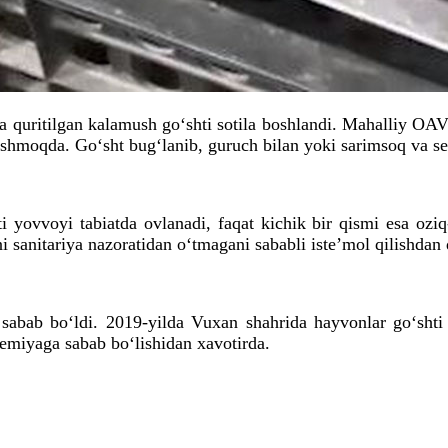
 quritilgan kalamush go‘shti sotila boshlandi. Mahalliy OAV 
ashmoqda. Go‘sht bug‘lanib, guruch bilan yoki sarimsoq va se
ti yovvoyi tabiatda ovlanadi, faqat kichik bir qismi esa ozi
i sanitariya nazoratidan o‘tmagani sababli iste’mol qilishda
a sabab bo‘ldi. 2019-yilda Vuxan shahrida hayvonlar go‘sht
demiyaga sabab bo‘lishidan xavotirda.