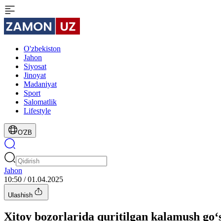
O'zbekiston
Jahon
Siyosat
Jinoyat
Madaniyat
Sport
Salomatlik
Lifestyle
O'ZB
Jahon
10:50 / 01.04.2025
Ulashish
Xitoy bozorlarida quritilgan kalamush go‘