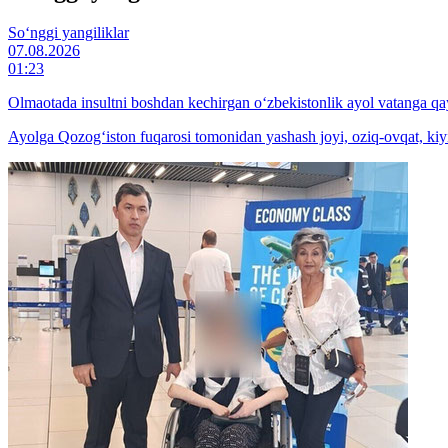
So‘nggi yangiliklar
07.08.2026
01:23
Olmaotada insultni boshdan kechirgan o‘zbekistonlik ayol vatanga qay
Ayolga Qozog‘iston fuqarosi tomonidan yashash joyi, oziq-ovqat, kiyi