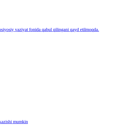
iyosiy vaziyat fonida qabul qilingani qayd etilmoqda.
tkazishi mumkin