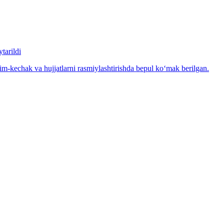
tarildi
m-kechak va hujjatlarni rasmiylashtirishda bepul ko‘mak berilgan.