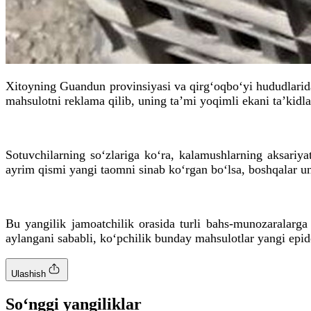
Xitoyning Guandun provinsiyasi va qirg‘oqbo‘yi hududlarida
mahsulotni reklama qilib, uning ta’mi yoqimli ekani ta’kidl
Sotuvchilarning so‘zlariga ko‘ra, kalamushlarning aksariya
ayrim qismi yangi taomni sinab ko‘rgan bo‘lsa, boshqalar un
Bu yangilik jamoatchilik orasida turli bahs-munozaralarg
aylangani sababli, ko‘pchilik bunday mahsulotlar yangi epi
Ulashish
So‘nggi yangiliklar