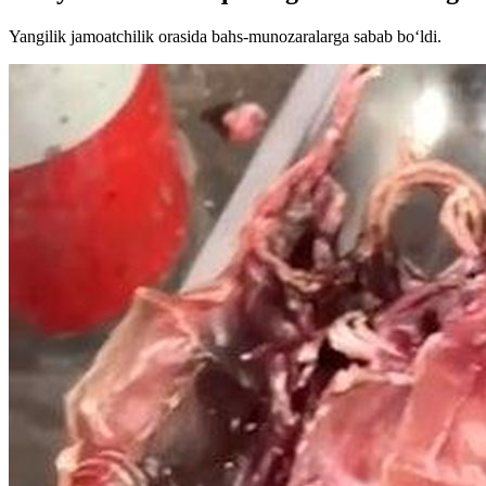
Yangilik jamoatchilik orasida bahs-munozaralarga sabab bo‘ldi.