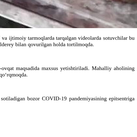
va ijtimoiy tarmoqlarda tarqalgan videolarda sotuvchilar bu
lderey bilan qovurilgan holda tortilmoqda.
q-ovqat maqsadida maxsus yetishtiriladi. Mahalliy aholining
n qo‘rqmoqda.
i sotiladigan bozor COVID-19 pandemiyasining epitsentriga