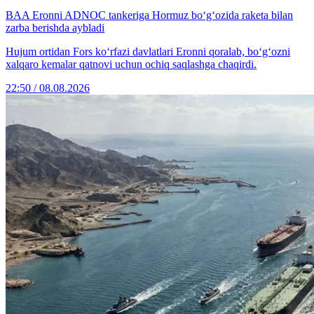
BAA Eronni ADNOC tankeriga Hormuz bo‘g‘ozida raketa bilan
zarba berishda aybladi
Hujum ortidan Fors ko‘rfazi davlatlari Eronni qoralab, bo‘g‘ozni
xalqaro kemalar qatnovi uchun ochiq saqlashga chaqirdi.
22:50 / 08.08.2026