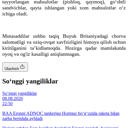
tayyorlangan mahsulotlar (pishloq, qaymoq), go‘shtli
sandvichlar, qayta ishlangan yoki xom mahsulotlar o‘z
ichiga oladi.
Mutasaddilar ushbu taqiq Buyuk Britaniyadagi chorva
salomatligi va oziq-ovqat xavfsizligini himoya qilish uchun
kiritilganini ta’kidlamoqda. Hozirga qadar mamlakatda
oyoq va og'iz kasalligi aniqlanmagan.
Ulashish
So‘nggi yangiliklar
So‘nggi yangiliklar
08.08.2026
22:50
BAA Eronni ADNOC tankeriga Hormuz bo‘g‘ozida raketa bilan
zarba berishda aybladi