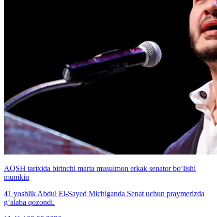
AQSH tarixida birinchi marta musulmon erkak senator bo‘lishi
mumkin
41 yoshlik Abdul El-Sayed Michiganda Senat uchun praymerizda
g‘alaba qozondi.