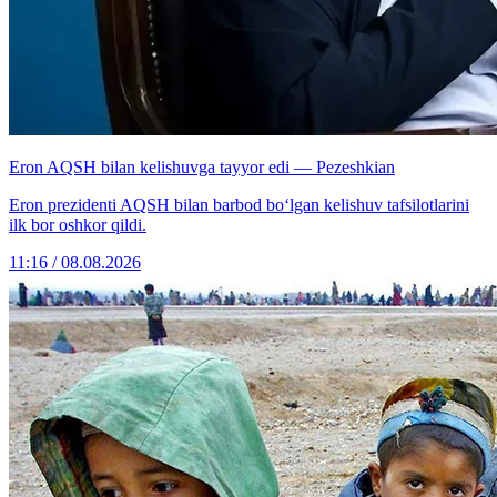
Eron AQSH bilan kelishuvga tayyor edi — Pezeshkian
Eron prezidenti AQSH bilan barbod bo‘lgan kelishuv tafsilotlarini
ilk bor oshkor qildi.
11:16 / 08.08.2026