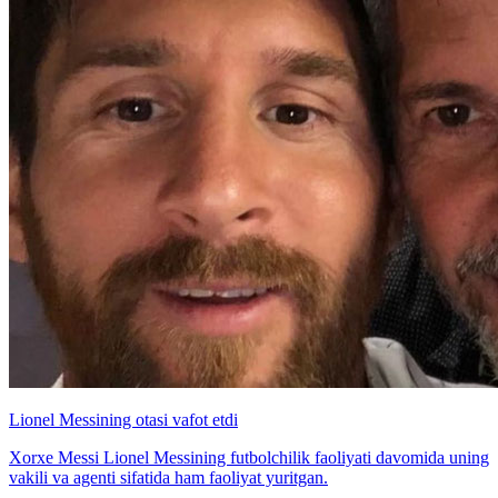
Lionel Messining otasi vafot etdi
Xorxe Messi Lionel Messining futbolchilik faoliyati davomida uning
vakili va agenti sifatida ham faoliyat yuritgan.