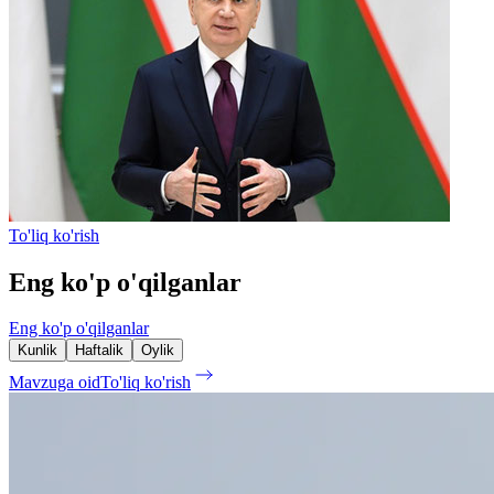
To'liq ko'rish
Eng ko'p o'qilganlar
Eng ko'p o'qilganlar
Kunlik
Haftalik
Oylik
Mavzuga oid
To'liq ko'rish