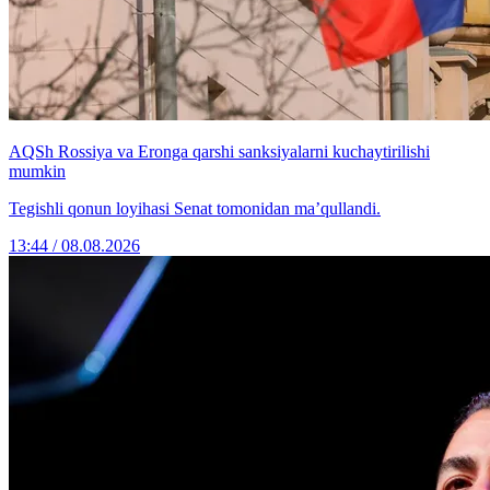
AQSh Rossiya va Eronga qarshi sanksiyalarni kuchaytirilishi
mumkin
Tegishli qonun loyihasi Senat tomonidan ma’qullandi.
13:44 / 08.08.2026