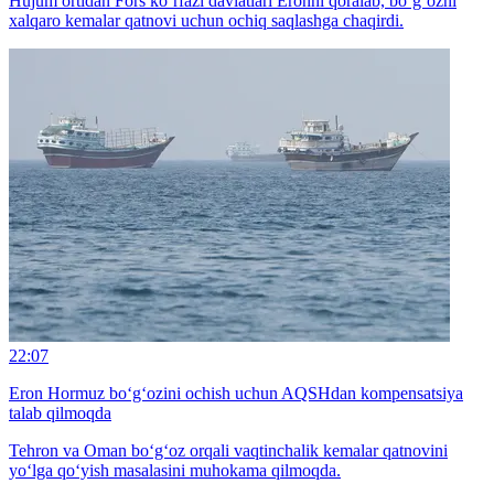
Hujum ortidan Fors ko‘rfazi davlatlari Eronni qoralab, bo‘g‘ozni
xalqaro kemalar qatnovi uchun ochiq saqlashga chaqirdi.
22:07
Eron Hormuz bo‘g‘ozini ochish uchun AQSHdan kompensatsiya
talab qilmoqda
Tehron va Oman bo‘g‘oz orqali vaqtinchalik kemalar qatnovini
yo‘lga qo‘yish masalasini muhokama qilmoqda.