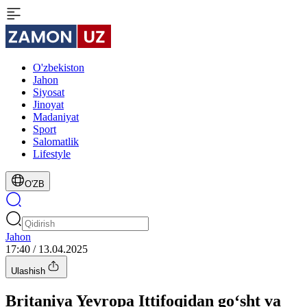
O'zbekiston
Jahon
Siyosat
Jinoyat
Madaniyat
Sport
Salomatlik
Lifestyle
O'ZB
Jahon
17:40 / 13.04.2025
Ulashish
Britaniya Yevropa Ittifoqidan go‘sht va