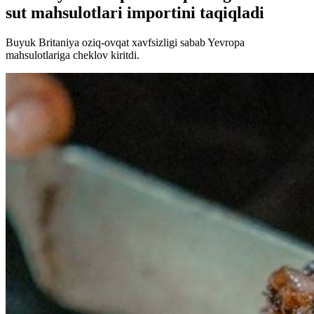
sut mahsulotlari importini taqiqladi
Buyuk Britaniya oziq-ovqat xavfsizligi sabab Yevropa
mahsulotlariga cheklov kiritdi.