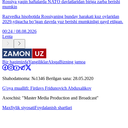
Rossiya yaqin haftalarda NATO davlatlaridan biriga zarba berishi
mumkin
Razvedka hisobotida Rossiyaning bunday harakati kuz oylaridan
2029-yilgacha bo‘lgan davrda yuz berishi mumkinligi qayd etilgan.
00:24 / 08.08.2026
Lenta
Biz haqimizda
Yangiliklar
Aloqa
Bizning jamoa
Shahodatnoma: №1346 Berilgan sana: 28.05.2020
G'oya muallifi: Firdavs Fridunovich Abduxalikov
Asoschisi: "Master Media Production and Broadcast"
Maxfiylik siyosati
Foydalanish shartlari