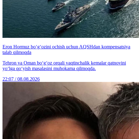
Eron Hormuz bo‘g‘ozini ochish uchun AQSHdan kompensatsiya
talab qilmoqda
Tehron va Oman bo‘g‘oz orqali vaqtinchalik kemalar qatnovini
yo‘lga qo‘yish masalasini muhokama qilmoqda.
22:07 / 08.08.2026