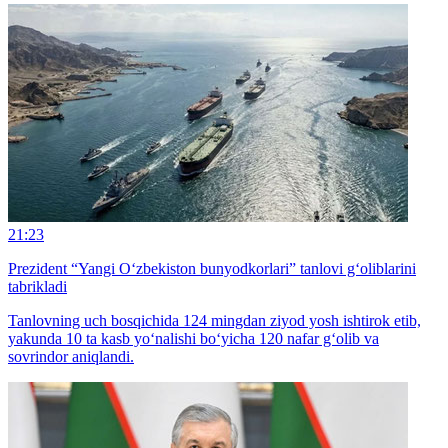
21:23
Prezident “Yangi O‘zbekiston bunyodkorlari” tanlovi g‘oliblarini
tabrikladi
Tanlovning uch bosqichida 124 mingdan ziyod yosh ishtirok etib,
yakunda 10 ta kasb yo‘nalishi bo‘yicha 120 nafar g‘olib va
sovrindor aniqlandi.