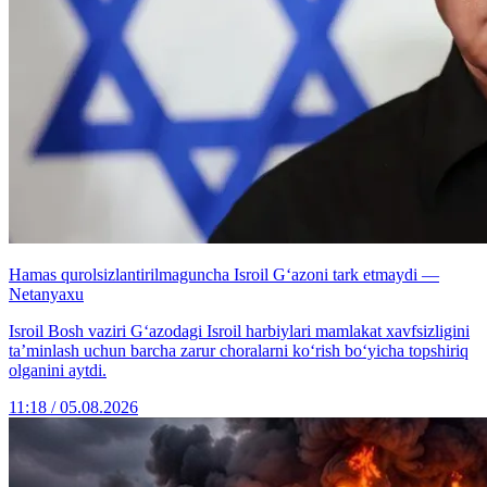
Hamas qurolsizlantirilmaguncha Isroil G‘azoni tark etmaydi —
Netanyaxu
Isroil Bosh vaziri G‘azodagi Isroil harbiylari mamlakat xavfsizligini
ta’minlash uchun barcha zarur choralarni ko‘rish bo‘yicha topshiriq
olganini aytdi.
11:18 / 05.08.2026