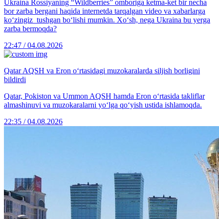
Ukraina Rossiyaning “Wildberries” omboriga ketma-ket bir necha
bor zarba bergani haqida internetda tarqalgan video va xabarlarga
ko‘zingiz tushgan bo‘lishi mumkin. Xo‘sh, nega Ukraina bu yerga
zarba bermoqda?
22:47 / 04.08.2026
Qatar AQSH va Eron o‘rtasidagi muzokaralarda siljish borligini
bildirdi
Qatar, Pokiston va Ummon AQSH hamda Eron o‘rtasida takliflar
almashinuvi va muzokaralarni yo‘lga qo‘yish ustida ishlamoqda.
22:35 / 04.08.2026