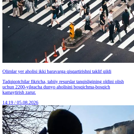
Olimlar yer aholisi ikki baravarga qisqartirishni taklif qildi
Tadqiqotchilar fikricha, tabiiy resurslar tanqisligining oldini olish
uchun 2200-yilgacha dunyo aholisini bosqichma-bosqich
kamaytirish zarur.
14:19 / 05.08.2026