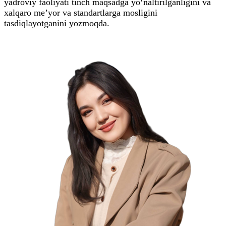
yadroviy faoliyati tinch maqsadga yo‘naltirilganligini va
xalqaro me’yor va standartlarga mosligini
tasdiqlayotganini yozmoqda.