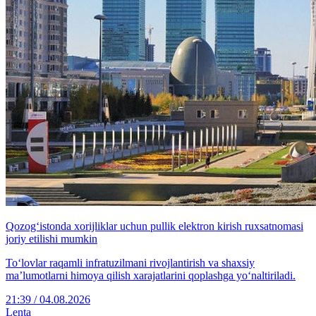
Qozog‘istonda xorijliklar uchun pullik elektron kirish ruxsatnomasi
joriy etilishi mumkin
To‘lovlar raqamli infratuzilmani rivojlantirish va shaxsiy
ma’lumotlarni himoya qilish xarajatlarini qoplashga yo‘naltiriladi.
21:39 / 04.08.2026
Lenta