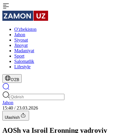
O'zbekiston
Jahon
Siyosat
Jinoyat
Madaniyat
Sport
Salomatlik
Lifestyle
O'ZB
Jahon
15:40 / 23.03.2026
Ulashish
AQSh va Isroil Eronning yadroviy