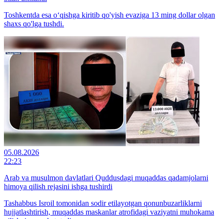
Toshkentda esa o‘qishga kiritib qo'yish evaziga 13 ming dollar olgan
shaxs qo'lga tushdi.
05.08.2026
22:23
Arab va musulmon davlatlari Quddusdagi muqaddas qadamjolarni
himoya qilish rejasini ishga tushirdi
Tashabbus Isroil tomonidan sodir etilayotgan qonunbuzarliklarni
hujjatlashtirish, muqaddas maskanlar atrofidagi vaziyatni muhokama