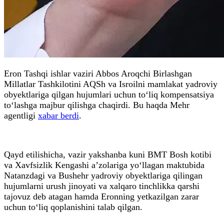
Eron Tashqi ishlar vaziri Abbos Aroqchi Birlashgan
Millatlar Tashkilotini AQSh va Isroilni mamlakat yadroviy
obyektlariga qilgan hujumlari uchun to‘liq kompensatsiya
to‘lashga majbur qilishga chaqirdi. Bu haqda Mehr
agentligi
xabar berdi
.
Qayd etilishicha, vazir yakshanba kuni BMT Bosh kotibi
va Xavfsizlik Kengashi a’zolariga yo‘llagan maktubida
Natanzdagi va Bushehr yadroviy obyektlariga qilingan
hujumlarni urush jinoyati va xalqaro tinchlikka qarshi
tajovuz deb atagan hamda Eronning yetkazilgan zarar
uchun to‘liq qoplanishini talab qilgan.