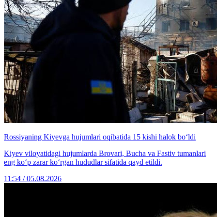
Rossiyaning Kiyevga hujumlari oqibatida 15 kishi halok bo‘ldi
Kiyev viloyatidagi hujumlarda Brovari, Bucha va Fastiv tumanlari
eng ko‘p zarar ko‘rgan hududlar sifatida qayd etildi.
11:54 / 05.08.2026