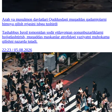
Arab va musulmon davlatlari Quddusdagi muqaddas qadamjolarni
himoya qilish rejasini ishga tushirdi
Tashabbus Isroil tomonidan sodir etilayotgan qonunbuzarliklarni
hujjatlashtirish, muqaddas maskanlar atrofidagi vaziyatni muhokama
qilishni nazarda tutadi.
22:23 / 05.08.2026