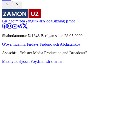
Biz haqimizda
Yangiliklar
Aloqa
Bizning jamoa
Shahodatnoma: №1346 Berilgan sana: 28.05.2020
G'oya muallifi: Firdavs Fridunovich Abduxalikov
Asoschisi: "Master Media Production and Broadcast"
Maxfiylik siyosati
Foydalanish shartlari