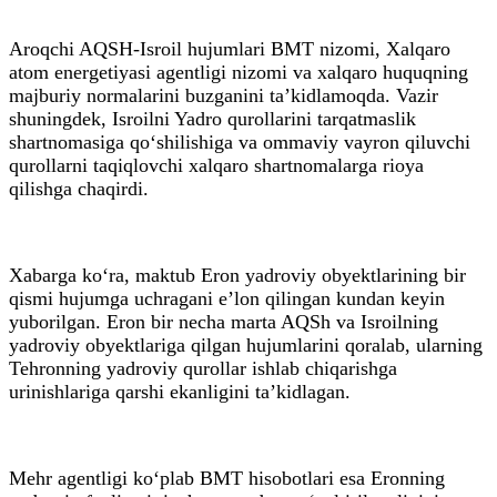
Aroqchi AQSH-Isroil hujumlari BMT nizomi, Xalqaro
atom energetiyasi agentligi nizomi va xalqaro huquqning
majburiy normalarini buzganini ta’kidlamoqda. Vazir
shuningdek, Isroilni Yadro qurollarini tarqatmaslik
shartnomasiga qo‘shilishiga va ommaviy vayron qiluvchi
qurollarni taqiqlovchi xalqaro shartnomalarga rioya
qilishga chaqirdi.
Xabarga ko‘ra, maktub Eron yadroviy obyektlarining bir
qismi hujumga uchragani e’lon qilingan kundan keyin
yuborilgan. Eron bir necha marta AQSh va Isroilning
yadroviy obyektlariga qilgan hujumlarini qoralab, ularning
Tehronning yadroviy qurollar ishlab chiqarishga
urinishlariga qarshi ekanligini ta’kidlagan.
Mehr agentligi ko‘plab BMT hisobotlari esa Eronning