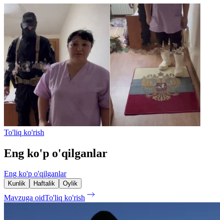
To'liq ko'rish
Eng ko'p o'qilganlar
Eng ko'p o'qilganlar
Kunlik
Haftalik
Oylik
Mavzuga oid
To'liq ko'rish