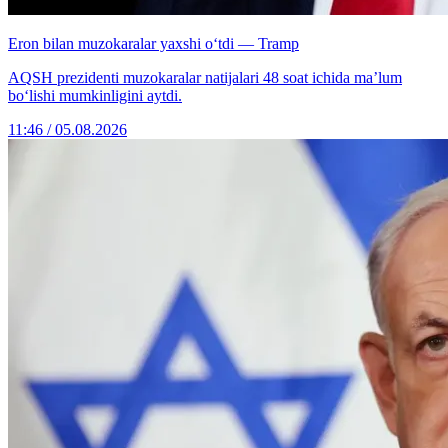
Eron bilan muzokaralar yaxshi o‘tdi — Tramp
AQSH prezidenti muzokaralar natijalari 48 soat ichida ma’lum
bo‘lishi mumkinligini aytdi.
11:46 / 05.08.2026