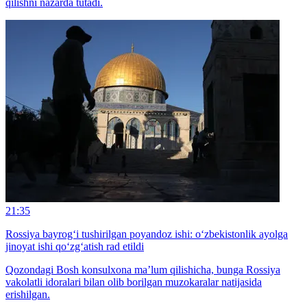
qilishni nazarda tutadi.
21:35
Rossiya bayrog‘i tushirilgan poyandoz ishi: o‘zbekistonlik ayolga
jinoyat ishi qo‘zg‘atish rad etildi
Qozondagi Bosh konsulxona ma’lum qilishicha, bunga Rossiya
vakolatli idoralari bilan olib borilgan muzokaralar natijasida
erishilgan.