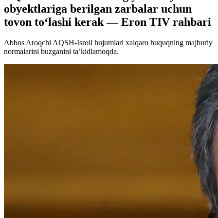
obyektlariga berilgan zarbalar uchun
tovon to‘lashi kerak — Eron TIV rahbari
Abbos Aroqchi AQSH-Isroil hujumlari xalqaro huquqning majburiy
normalarini buzganini ta’kidlamoqda.