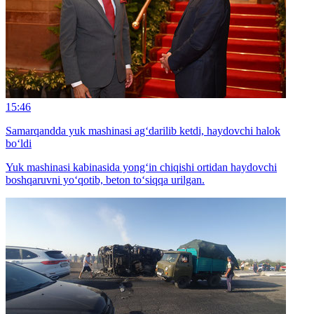
15:46
Samarqandda yuk mashinasi ag‘darilib ketdi, haydovchi halok
bo‘ldi
Yuk mashinasi kabinasida yong‘in chiqishi ortidan haydovchi
boshqaruvni yo‘qotib, beton to‘siqqa urilgan.