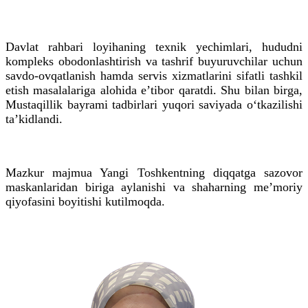
Davlat rahbari loyihaning texnik yechimlari, hududni
kompleks obodonlashtirish va tashrif buyuruvchilar uchun
savdo-ovqatlanish hamda servis xizmatlarini sifatli tashkil
etish masalalariga alohida e’tibor qaratdi. Shu bilan birga,
Mustaqillik bayrami tadbirlari yuqori saviyada o‘tkazilishi
ta’kidlandi.
Mazkur majmua Yangi Toshkentning diqqatga sazovor
maskanlaridan biriga aylanishi va shaharning me’moriy
qiyofasini boyitishi kutilmoqda.