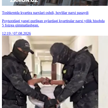
Toshkentda kvartira narxlari oshdi, hovlilar narxi pasaydi
Poytaxtdagi yangi qurilgan uylardagi kvartiralar narxi yillik hisobda
5 foizga qimmatlashgan.
12:19 / 07.08.2026