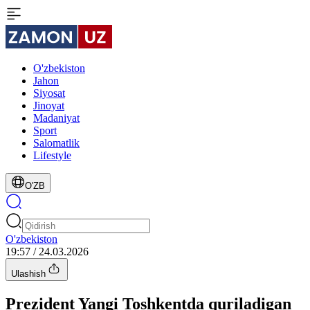
O'zbekiston
Jahon
Siyosat
Jinoyat
Madaniyat
Sport
Salomatlik
Lifestyle
O'ZB
O'zbekiston
19:57 / 24.03.2026
Ulashish
Prezident Yangi Toshkentda quriladigan