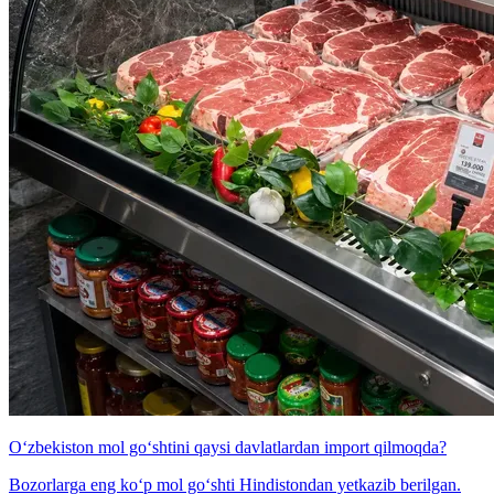
O‘zbekiston mol go‘shtini qaysi davlatlardan import qilmoqda?
Bozorlarga eng ko‘p mol go‘shti Hindistondan yetkazib berilgan.