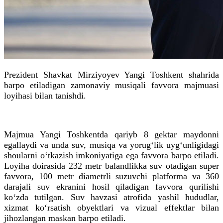
Prezident Shavkat Mirziyoyev Yangi Toshkent shahrida
barpo etiladigan zamonaviy musiqali favvora majmuasi
loyihasi bilan tanishdi.
Majmua Yangi Toshkentda qariyb 8 gektar maydonni
egallaydi va unda suv, musiqa va yorug‘lik uyg‘unligidagi
shoularni o‘tkazish imkoniyatiga ega favvora barpo etiladi.
Loyiha doirasida 232 metr balandlikka suv otadigan super
favvora, 100 metr diametrli suzuvchi platforma va 360
darajali suv ekranini hosil qiladigan favvora qurilishi
ko‘zda tutilgan. Suv havzasi atrofida yashil hududlar,
xizmat ko‘rsatish obyektlari va vizual effektlar bilan
jihozlangan maskan barpo etiladi.