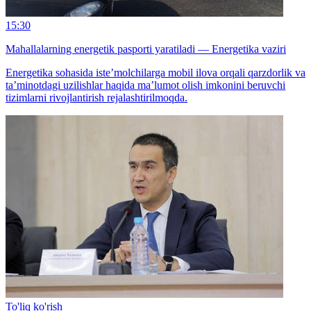
15:30
Mahallalarning energetik pasporti yaratiladi — Energetika vaziri
Energetika sohasida iste’molchilarga mobil ilova orqali qarzdorlik va
ta’minotdagi uzilishlar haqida ma’lumot olish imkonini beruvchi
tizimlarni rivojlantirish rejalashtirilmoqda.
To'liq ko'rish