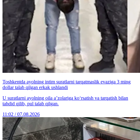
Toshkentda ayolning intim suratlarni tarqatmaslik evaziga 3 ming
dollar talab qilgan erkak ushlandi
U suratlarni ayolning oila a’zolariga ko‘rsatish va tarqatish bilan
tahdid qilib, pul talab qilgan.
11:02 / 07.08.2026