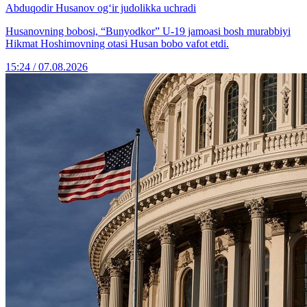
Abduqodir Husanov og‘ir judolikka uchradi
Husanovning bobosi, “Bunyodkor” U-19 jamoasi bosh murabbiyi
Hikmat Hoshimovning otasi Husan bobo vafot etdi.
15:24 / 07.08.2026