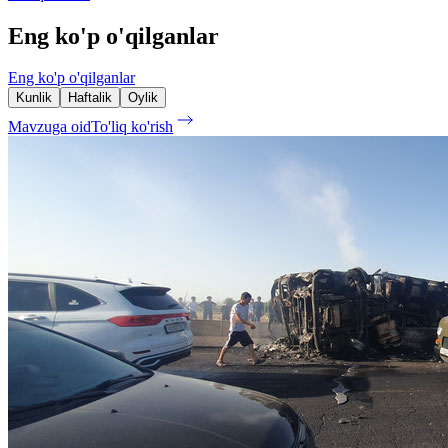
Eng ko'p o'qilganlar
Eng ko'p o'qilganlar
Kunlik
Haftalik
Oylik
Mavzuga oid
To'liq ko'rish