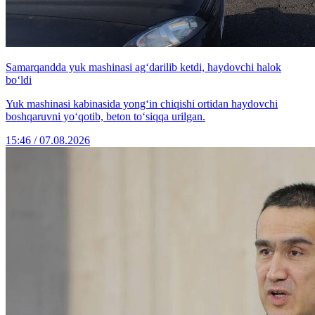
Samarqandda yuk mashinasi ag‘darilib ketdi, haydovchi halok
bo‘ldi
Yuk mashinasi kabinasida yong‘in chiqishi ortidan haydovchi
boshqaruvni yo‘qotib, beton to‘siqqa urilgan.
15:46 / 07.08.2026