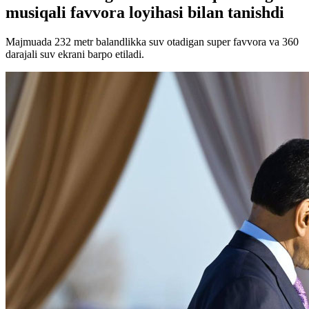
musiqali favvora loyihasi bilan tanishdi
Majmuada 232 metr balandlikka suv otadigan super favvora va 360
darajali suv ekrani barpo etiladi.