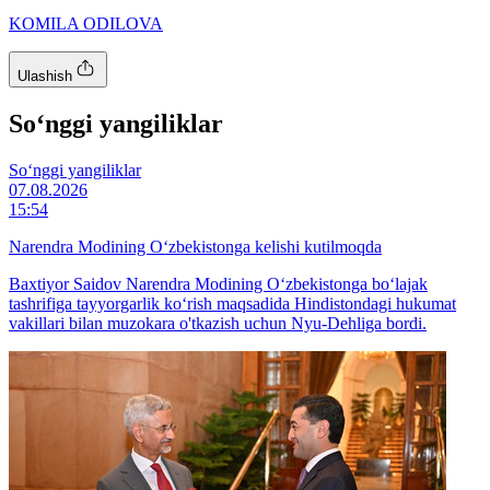
KOMILA ODILOVA
Ulashish
So‘nggi yangiliklar
So‘nggi yangiliklar
07.08.2026
15:54
Narendra Modining O‘zbekistonga kelishi kutilmoqda
Baxtiyor Saidov Narendra Modining O‘zbekistonga bo‘lajak
tashrifiga tayyorgarlik ko‘rish maqsadida Hindistondagi hukumat
vakillari bilan muzokara o'tkazish uchun Nyu-Dehliga bordi.