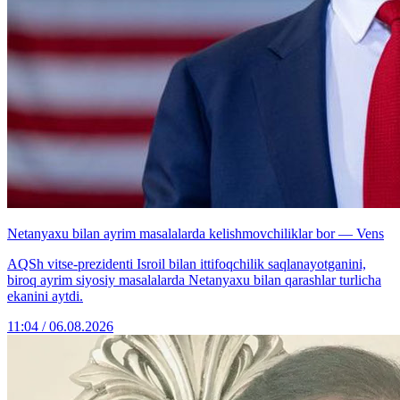
Netanyaxu bilan ayrim masalalarda kelishmovchiliklar bor — Vens
AQSh vitse-prezidenti Isroil bilan ittifoqchilik saqlanayotganini,
biroq ayrim siyosiy masalalarda Netanyaxu bilan qarashlar turlicha
ekanini aytdi.
11:04 / 06.08.2026