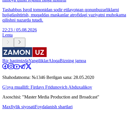
Tashabbus Isroil tomonidan sodir etilayotgan qonunbuzarliklarni
hujjatlashtirish, muqaddas maskanlar atrofidagi vaziyatni muhokama
qilishni nazarda tutadi.
22:23 / 05.08.2026
Lenta
Biz haqimizda
Yangiliklar
Aloqa
Bizning jamoa
Shahodatnoma: №1346 Berilgan sana: 28.05.2020
G'oya muallifi: Firdavs Fridunovich Abduxalikov
Asoschisi: "Master Media Production and Broadcast"
Maxfiylik siyosati
Foydalanish shartlari