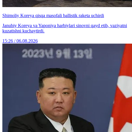
Shimoliy Koreya qisqa masofali ballistik raketa uchirdi
Janubiy Koreya va Yaponiya harbiylari sinovni qayd etib, vaziyatni
kuzatishni kuchaytirdi.
15:26 / 06.08.2026