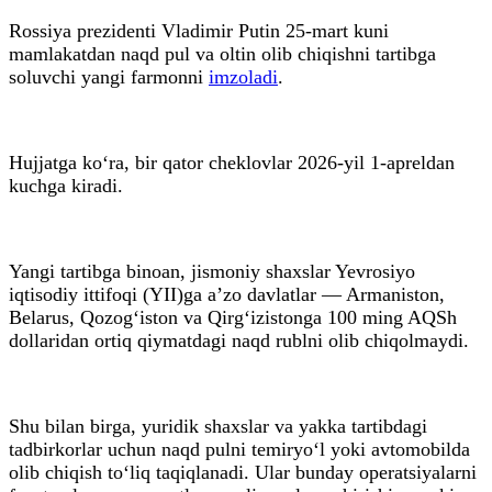
Rossiya prezidenti Vladimir Putin 25-mart kuni
mamlakatdan naqd pul va oltin olib chiqishni tartibga
soluvchi yangi farmonni
imzoladi
.
Hujjatga ko‘ra, bir qator cheklovlar 2026-yil 1-apreldan
kuchga kiradi.
Yangi tartibga binoan, jismoniy shaxslar Yevrosiyo
iqtisodiy ittifoqi (YII)ga a’zo davlatlar — Armaniston,
Belarus, Qozog‘iston va Qirg‘izistonga 100 ming AQSh
dollaridan ortiq qiymatdagi naqd rublni olib chiqolmaydi.
Shu bilan birga, yuridik shaxslar va yakka tartibdagi
tadbirkorlar uchun naqd pulni temiryo‘l yoki avtomobilda
olib chiqish to‘liq taqiqlanadi. Ular bunday operatsiyalarni