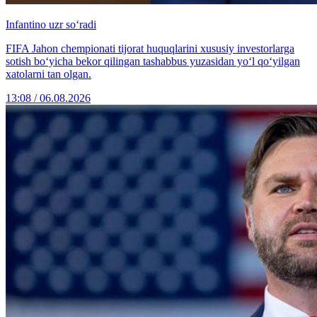
Infantino uzr so‘radi
FIFA Jahon chempionati tijorat huquqlarini xususiy investorlarga
sotish bo‘yicha bekor qilingan tashabbus yuzasidan yo‘l qo‘yilgan
xatolarni tan olgan.
13:08 / 06.08.2026