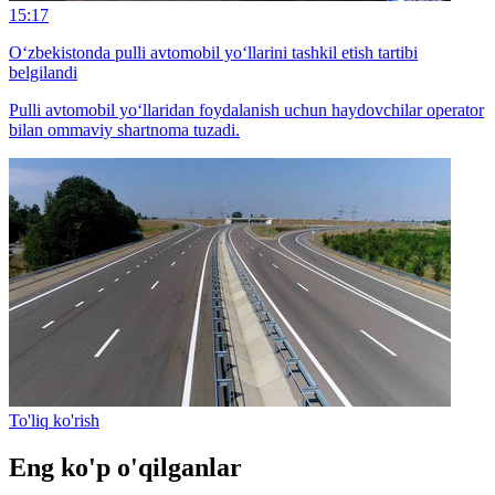
15:17
O‘zbekistonda pulli avtomobil yo‘llarini tashkil etish tartibi
belgilandi
Pulli avtomobil yo‘llaridan foydalanish uchun haydovchilar operator
bilan ommaviy shartnoma tuzadi.
To'liq ko'rish
Eng ko'p o'qilganlar