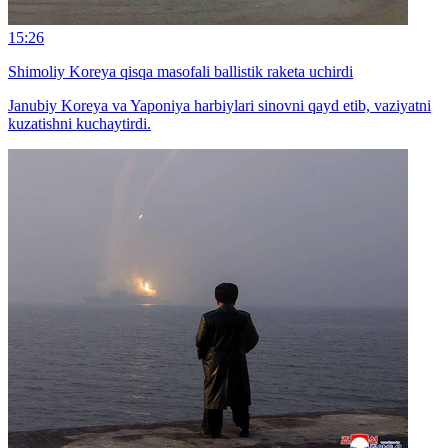
15:26
Shimoliy Koreya qisqa masofali ballistik raketa uchirdi
Janubiy Koreya va Yaponiya harbiylari sinovni qayd etib, vaziyatni
kuzatishni kuchaytirdi.