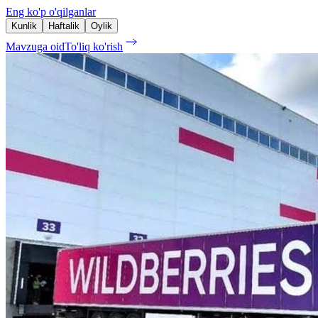
Eng ko'p o'qilganlar
Kunlik
Haftalik
Oylik
Mavzuga oid
To'liq ko'rish