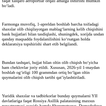
faqat xalqaro aeroportlar orqali amalga oshirishi mumkin
bo‘ladi.
Farmonga muvofiq, 1-apreldan boshlab barcha toifadagi
shaxslar olib chiqilayotgan mablag‘larning kelib chiqishini
bank hujjatlari bilan tasdiqlashi, shuningdek, xorijda undan
qanday maqsadda foydalanilishini ko‘rsatgan holda
deklaratsiya topshirishi shart etib belgilandi.
Bundan tashqari, hujjat bilan oltin olib chiqish bo‘yicha
ham cheklovlar joriy etildi. Xususan, 2026-yil 1-maydan
boshlab og‘irligi 100 grammdan ortiq bo‘lgan oltin
quymalarini olib chiqish tartibi qat’iylashtiriladi.
Yuridik shaxslar va tadbirkorlar bunday quymalarni YII
davlatlariga faqat Rossiya Asillik palatasining maxsus
ruxsatnomasi asosida hamda Sheremetyevo, Domodedovo,