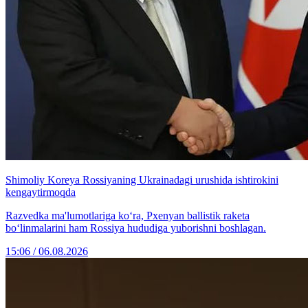
Shimoliy Koreya Rossiyaning Ukrainadagi urushida ishtirokini
kengaytirmoqda
Razvedka ma'lumotlariga ko‘ra, Pxenyan ballistik raketa
bo‘linmalarini ham Rossiya hududiga yuborishni boshlagan.
15:06 / 06.08.2026