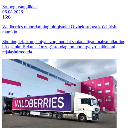
So‘nggi yangiliklar
06.08.2026
16:04
Wildberries omborlarining bir qismini O‘zbekistonga ko‘chirishi
mumkin
Shuningdek, kompaniya uzoq muddat saqlanadigan mahsulotlarning
bir qismini Belarus, Qozog‘istondagi omborlarga yo‘naltirishni
rejalashtirmoqda.