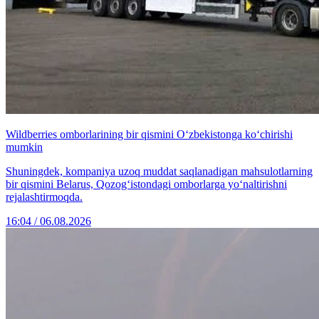
Wildberries omborlarining bir qismini O‘zbekistonga ko‘chirishi
mumkin
Shuningdek, kompaniya uzoq muddat saqlanadigan mahsulotlarning
bir qismini Belarus, Qozog‘istondagi omborlarga yo‘naltirishni
rejalashtirmoqda.
16:04 / 06.08.2026