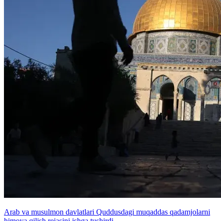
Arab va musulmon davlatlari Quddusdagi muqaddas qadamjolarni
himoya qilish rejasini ishga tushirdi