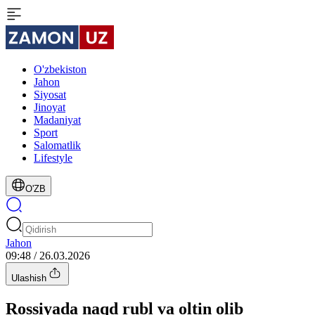
O'zbekiston
Jahon
Siyosat
Jinoyat
Madaniyat
Sport
Salomatlik
Lifestyle
O'ZB
Jahon
09:48 / 26.03.2026
Ulashish
Rossiyada naqd rubl va oltin olib