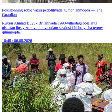
Pokistonning sobiq vaziri pedofiliyada gumonlanmoqda — The
Guardian
Ruxsar Ahmad Buyuk Britaniyada 1990-yillardagi bolalarga
nisbatan jinsiy zo‘ravonlik va odam savdosi ishi bo‘yicha tergov
qilinmoqda.
10:48 / 06.08.2026