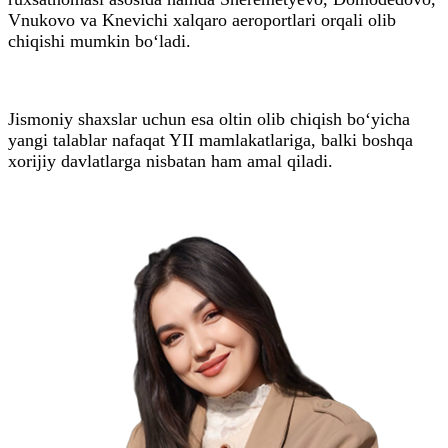
Vnukovo va Knevichi xalqaro aeroportlari orqali olib
chiqishi mumkin bo‘ladi.
Jismoniy shaxslar uchun esa oltin olib chiqish bo‘yicha
yangi talablar nafaqat YII mamlakatlariga, balki boshqa
xorijiy davlatlarga nisbatan ham amal qiladi.