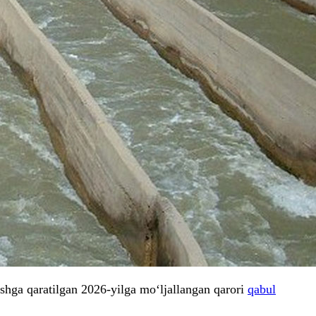
ishga qaratilgan 2026-yilga mo‘ljallangan qarori
qabul