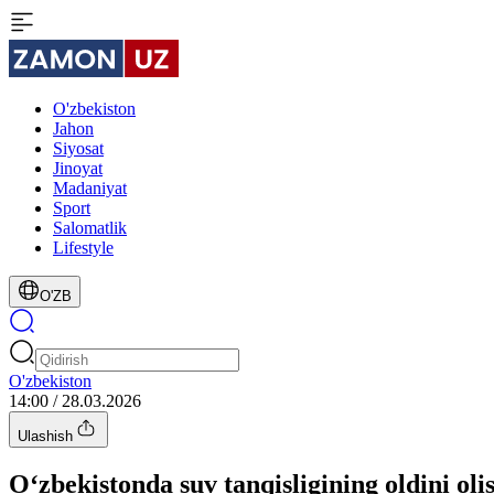
O'zbekiston
Jahon
Siyosat
Jinoyat
Madaniyat
Sport
Salomatlik
Lifestyle
O'ZB
O'zbekiston
14:00 / 28.03.2026
Ulashish
O‘zbekistonda suv tanqisligining oldini oli