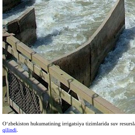
O‘zbekiston hukumatining irrigatsiya tizimlarida suv resursl
qilindi
.