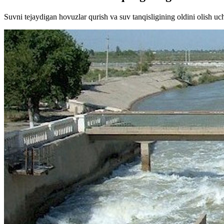
Suvni tejaydigan hovuzlar qurish va suv tanqisligining oldini olish uch