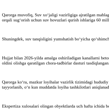
Qarorga muvofiq, Suv xo‘jaligi vazirligiga ajratilgan mablag
orqali sug‘orish uchun suv hovuzlari qurish ishlariga 60 mill
Shuningdek, suv tanqisligini yumshatish bo‘yicha qo‘shimcha
Hujjat bilan 2026-yilda amalga oshiriladigan kanallarni beton
oldini olishga qaratilgan chora-tadbirlar dasturi tasdiqlangan
Qarorga ko‘ra, mazkur loyihalar vazirlik tizimidagi hududiy 
tayyorlanib, o‘n kun muddatda loyiha tashkilotlari aniqlanadi
Ekspertiza xulosalari olingan obyektlarda uch hafta ichida bo