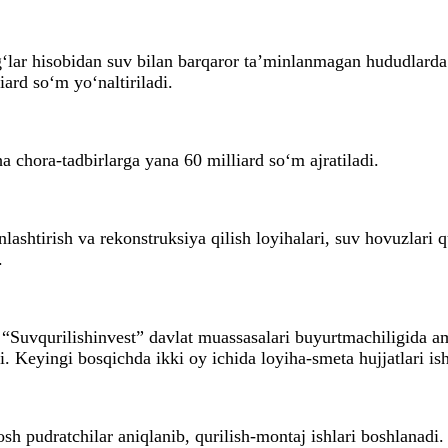
‘lar hisobidan suv bilan barqaror ta’minlanmagan hududlarda q
iard so‘m yo‘naltiriladi.
 chora-tadbirlarga yana 60 milliard so‘m ajratiladi.
lashtirish va rekonstruksiya qilish loyihalari, suv hovuzlari 
.
“Suvqurilishinvest” davlat muassasalari buyurtmachiligida ama
. Keyingi bosqichda ikki oy ichida loyiha-smeta hujjatlari ishl
sh pudratchilar aniqlanib, qurilish-montaj ishlari boshlanadi.