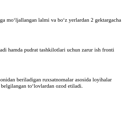
iga mo‘ljallangan lalmi va bo‘z yerlardan 2 gektargacha
adi hamda pudrat tashkilotlari uchun zarur ish fronti
monidan beriladigan ruxsatnomalar asosida loyihalar
 belgilangan to‘lovlardan ozod etiladi.