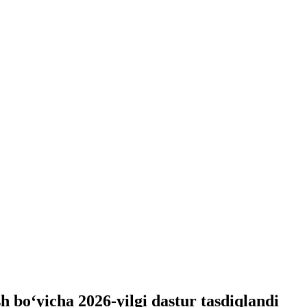
sh bo‘yicha 2026-yilgi dastur tasdiqlandi