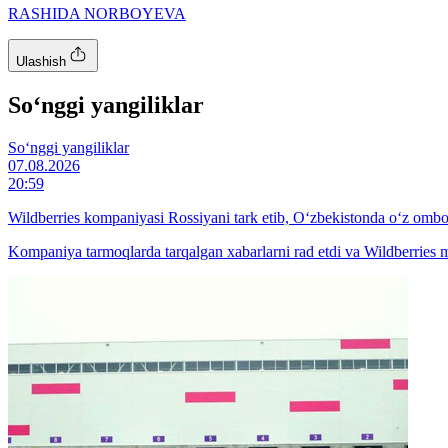
RASHIDA NORBOYEVA
Ulashish
So‘nggi yangiliklar
So‘nggi yangiliklar
07.08.2026
20:59
Wildberries kompaniyasi Rossiyani tark etib, O‘zbekistonda o‘z ombo
Kompaniya tarmoqlarda tarqalgan xabarlarni rad etdi va Wildberries 