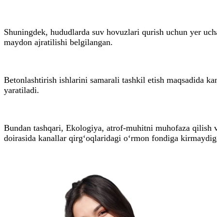
Shuningdek, hududlarda suv hovuzlari qurish uchun yer uchast
maydon ajratilishi belgilangan.
Betonlashtirish ishlarini samarali tashkil etish maqsadida ka
yaratiladi.
Bundan tashqari, Ekologiya, atrof-muhitni muhofaza qilish va
doirasida kanallar qirg‘oqlaridagi o‘rmon fondiga kirmaydigan