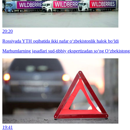
20:20
Rossiyada YTH oqibatida ikki nafar o‘zbekistonlik halok bo‘ldi
Marhumlarning jasadlari sud-tibbiy ekspertizadan so‘ng O‘zbekistonga
19:41