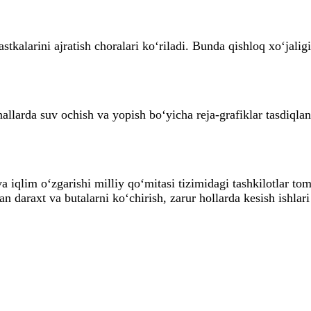
kalarini ajratish choralari ko‘riladi. Bunda qishloq xo‘jalig
nallarda suv ochish va yopish bo‘yicha reja-grafiklar tasdiqlan
 iqlim o‘zgarishi milliy qo‘mitasi tizimidagi tashkilotlar to
 daraxt va butalarni ko‘chirish, zarur hollarda kesish ishlari