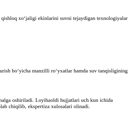
ishloq xo‘jaligi ekinlarini suvni tejaydigan texnologiyalar
qurish bo‘yicha manzilli ro‘yxatlar hamda suv tanqisligining
lga oshiriladi. Loyihaoldi hujjatlari uch kun ichida
ab chiqilib, ekspertiza xulosalari olinadi.