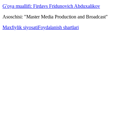
G'oya muallifi: Firdavs Fridunovich Abduxalikov
Asoschisi: "Master Media Production and Broadcast"
Maxfiylik siyosati
Foydalanish shartlari