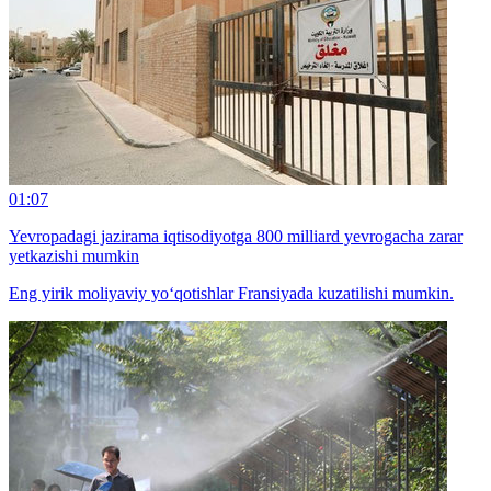
01:07
Yevropadagi jazirama iqtisodiyotga 800 milliard yevrogacha zarar
yetkazishi mumkin
Eng yirik moliyaviy yo‘qotishlar Fransiyada kuzatilishi mumkin.