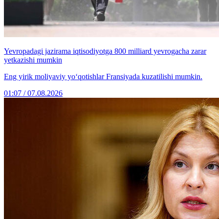
Yevropadagi jazirama iqtisodiyotga 800 milliard yevrogacha zarar
yetkazishi mumkin
Eng yirik moliyaviy yo‘qotishlar Fransiyada kuzatilishi mumkin.
01:07 / 07.08.2026