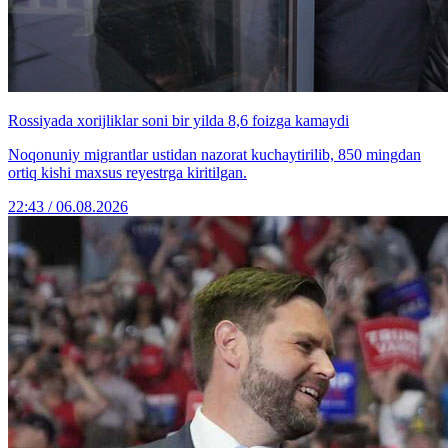
Rossiyada xorijliklar soni bir yilda 8,6 foizga kamaydi
Noqonuniy migrantlar ustidan nazorat kuchaytirilib, 850 mingdan
ortiq kishi maxsus reyestrga kiritilgan.
22:43 / 06.08.2026