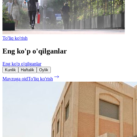
To'liq ko'rish
Eng ko'p o'qilganlar
Eng ko'p o'qilganlar
Kunlik
Haftalik
Oylik
Mavzuga oid
To'liq ko'rish