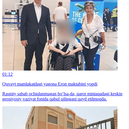
01:12
Quvayt mamlakatdagi yagona Eron maktabini yopdi
Rasmiy sabab ochiqlanmagan bo‘lsa-da, qaror mintaqadagi keskin
geosiyosiy vaziyat fonida qabul qilingani qayd etilmoqda.