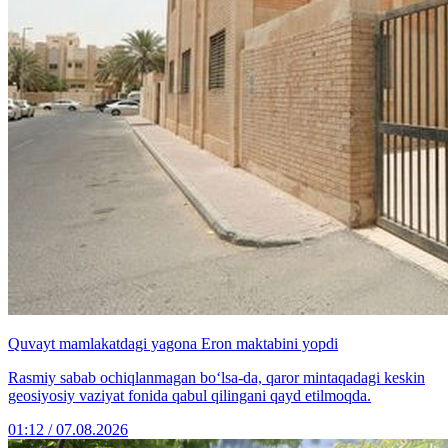
Quvayt mamlakatdagi yagona Eron maktabini yopdi
Rasmiy sabab ochiqlanmagan bo‘lsa-da, qaror mintaqadagi keskin
geosiyosiy vaziyat fonida qabul qilingani qayd etilmoqda.
01:12 / 07.08.2026