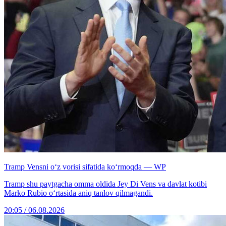
Tramp Vensni o‘z vorisi sifatida ko‘rmoqda — WP
Tramp shu paytgacha omma oldida Jey Di Vens va davlat kotibi
Marko Rubio o‘rtasida aniq tanlov qilmagandi.
20:05 / 06.08.2026