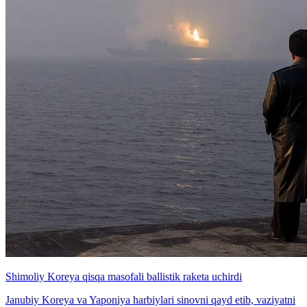
Shimoliy Koreya qisqa masofali ballistik raketa uchirdi
Janubiy Koreya va Yaponiya harbiylari sinovni qayd etib, vaziyatni