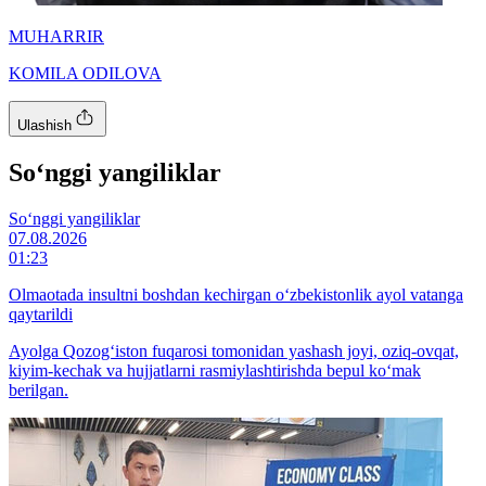
MUHARRIR
KOMILA ODILOVA
Ulashish
So‘nggi yangiliklar
So‘nggi yangiliklar
07.08.2026
01:23
Olmaotada insultni boshdan kechirgan o‘zbekistonlik ayol vatanga
qaytarildi
Ayolga Qozog‘iston fuqarosi tomonidan yashash joyi, oziq-ovqat,
kiyim-kechak va hujjatlarni rasmiylashtirishda bepul ko‘mak
berilgan.