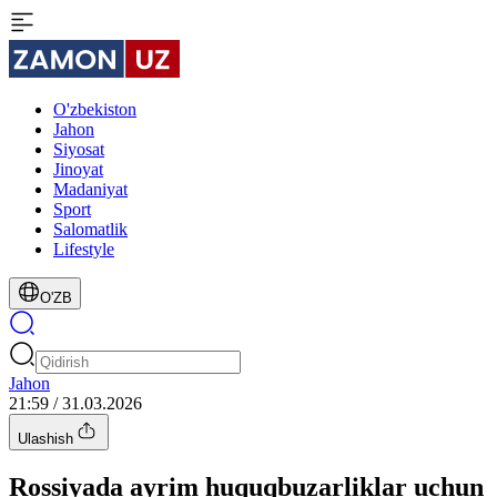
O'zbekiston
Jahon
Siyosat
Jinoyat
Madaniyat
Sport
Salomatlik
Lifestyle
O'ZB
Jahon
21:59 / 31.03.2026
Ulashish
Rossiyada ayrim huquqbuzarliklar uchun