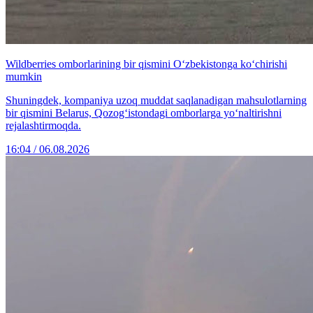
Wildberries omborlarining bir qismini O‘zbekistonga ko‘chirishi
mumkin
Shuningdek, kompaniya uzoq muddat saqlanadigan mahsulotlarning
bir qismini Belarus, Qozog‘istondagi omborlarga yo‘naltirishni
rejalashtirmoqda.
16:04 / 06.08.2026