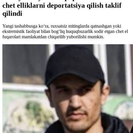
chet elliklarni deportatsiya qilish taklif
qilindi
Yangi tashabbusga ko‘ra, ruxsatsiz mitinglarda qatnashgan yoki
ekstremistik faoliyat bilan bog‘liq huquqbuzarlik sodir etgan chet el
fuqarolari mamlakatdan chiqarilib yuborilishi mumkin.