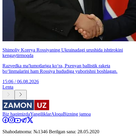
Shimoliy Koreya Rossiyaning Ukrainadagi urushida ishtirokini
kengaytirmoqda
Razvedka ma'lumotlariga ko‘ra, Pxenyan ballistik raketa
bo‘linmalarini ham Rossiya hududiga yuborishni boshlagan.
15:06 / 06.08.2026
Lenta
Biz haqimizda
Yangiliklar
Aloqa
Bizning jamoa
Shahodatnoma: №1346 Berilgan sana: 28.05.2020