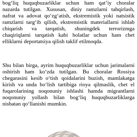
bog‘liq huquqbuzarliklar uchun ham qat’iy choralar
nazarda tutilgan. Xususan, diniy ramzlarni tahqirlash,
nafrat va adovat qo‘zg‘atish, ekstremistik yoki natsistik
ramzlarni targ‘ib qilish, ekstremistik materiallarni ishlab
chiqarish va tarqatish, shuningdek terrorizmga
chaqiriqlarni tarqatish kabi holatlar uchun ham chet
elliklarni deportatsiya qilish taklif etilmoqda.
Shu bilan birga, ayrim huquqbuzarliklar uchun jarimalarni
oshirish ham ko‘zda tutilgan. Bu choralar Rossiya
chegarasini kesib o‘tish qoidalarini buzish, mamlakatga
kirish va unda bo‘lish tartibiga rioya qilmaslik, chet el
fuqarolarining noqonuniy ishlashi hamda migrantlarni
noqonuniy yollash bilan bog‘liq huquqbuzarliklarga
nisbatan qo‘llanishi mumkin.