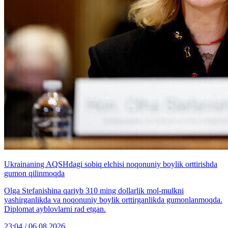
Ukrainaning AQSHdagi sobiq elchisi noqonuniy boylik orttirishda
gumon qilinmoqda
Olga Stefanishina qariyb 310 ming dollarlik mol-mulkni
yashirganlikda va noqonuniy boylik orttirganlikda gumonlanmoqda.
Diplomat ayblovlarni rad etgan.
23:04 / 06.08.2026