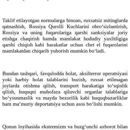
Taklif etilayotgan normalarga binoan, ruxsatsiz mitinglarda
qatnashish, Rossiya Qurolli Kuchlarini obro‘sizlantirish,
Rossiya va uning fuqarolariga qarshi sanksiyalar joriy
etishga chaqirish hamda mamlakat hududiy yaxlitligiga
qarshi chiqish kabi harakatlar uchun chet el fuqarolarini
mamlakatdan chiqarib yuborish mumkin bo‘ladi.
Bundan tashqari, favqulodda holat, aksilterror operatsiyasi
yoki harbiy holat talablarini buzish, ruxsat etilmagan
joylarda otishma qilish, transport harakatiga to‘sqinlik
qilish, huquqni muhofaza qiluvchi organlar talablariga
bo‘ysunmaslik va mayda bezorilik kabi huquqbuzarliklar
ham ma’muriy deportatsiya uchun asos bo‘lishi mumkin.
Qonun loyihasida ekstremizm va buzg‘unchi axborot bilan