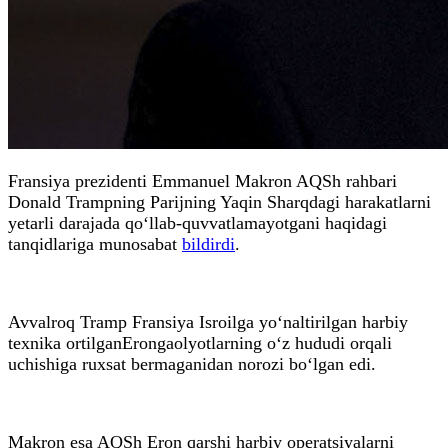
Fransiya prezidenti Emmanuel Makron AQSh rahbari
Donald Trampning Parijning Yaqin Sharqdagi harakatlarni
yetarli darajada qo‘llab-quvvatlamayotgani haqidagi
tanqidlariga munosabat
bildirdi
.
Avvalroq Tramp Fransiya Isroilga yo‘naltirilgan harbiy
texnika ortilganErongaolyotlarning o‘z hududi orqali
uchishiga ruxsat bermaganidan norozi bo‘lgan edi.
Makron esa AQSh Eron qarshi harbiy operatsiyalarni