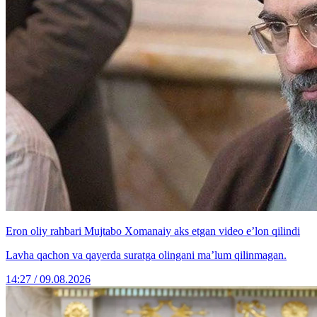
Eron oliy rahbari Mujtabo Xomanaiy aks etgan video e’lon qilindi
Lavha qachon va qayerda suratga olingani ma’lum qilinmagan.
14:27 / 09.08.2026