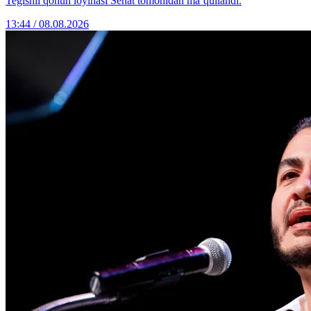
Tegishli qonun loyihasi Senat tomonidan ma’qullandi.
13:44 / 08.08.2026