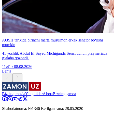
AQSH tarixida birinchi marta musulmon erkak senator bo‘lishi
mumkin
41 yoshlik Abdul El-Sayed Michiganda Senat uchun praymerizda
g‘alaba qozondi.
11:41 / 08.08.2026
Lenta
Biz haqimizda
Yangiliklar
Aloqa
Bizning jamoa
Shahodatnoma: №1346 Berilgan sana: 28.05.2020