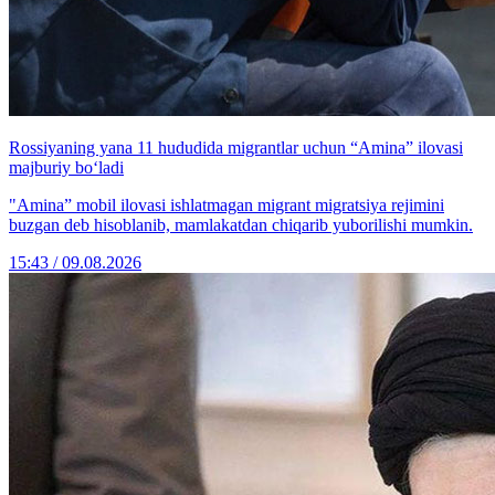
Rossiyaning yana 11 hududida migrantlar uchun “Amina” ilovasi
majburiy bo‘ladi
"Amina” mobil ilovasi ishlatmagan migrant migratsiya rejimini
buzgan deb hisoblanib, mamlakatdan chiqarib yuborilishi mumkin.
15:43 / 09.08.2026