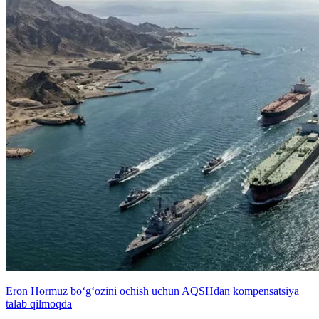
Eron Hormuz bo‘g‘ozini ochish uchun AQSHdan kompensatsiya
talab qilmoqda