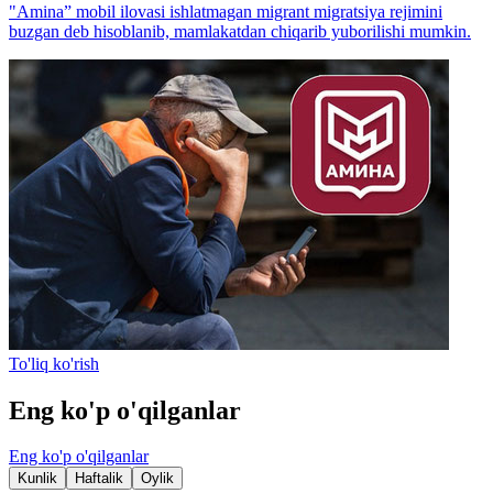
"Amina” mobil ilovasi ishlatmagan migrant migratsiya rejimini
buzgan deb hisoblanib, mamlakatdan chiqarib yuborilishi mumkin.
To'liq ko'rish
Eng ko'p o'qilganlar
Eng ko'p o'qilganlar
Kunlik
Haftalik
Oylik