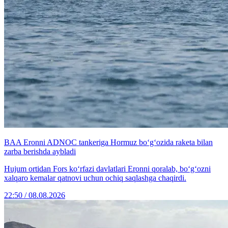
BAA Eronni ADNOC tankeriga Hormuz bo‘g‘ozida raketa bilan
zarba berishda aybladi
Hujum ortidan Fors ko‘rfazi davlatlari Eronni qoralab, bo‘g‘ozni
xalqaro kemalar qatnovi uchun ochiq saqlashga chaqirdi.
22:50 / 08.08.2026