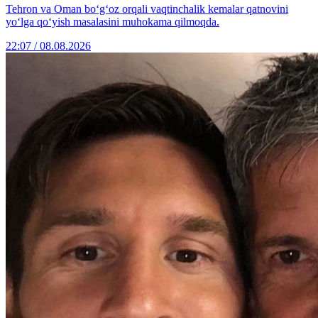
Tehron va Oman bo‘g‘oz orqali vaqtinchalik kemalar qatnovini
yo‘lga qo‘yish masalasini muhokama qilmoqda.
22:07 / 08.08.2026