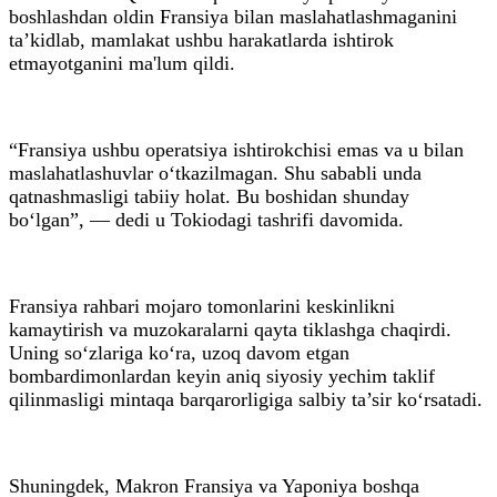
boshlashdan oldin Fransiya bilan maslahatlashmaganini
ta’kidlab, mamlakat ushbu harakatlarda ishtirok
etmayotganini ma'lum qildi.
“Fransiya ushbu operatsiya ishtirokchisi emas va u bilan
maslahatlashuvlar o‘tkazilmagan. Shu sababli unda
qatnashmasligi tabiiy holat. Bu boshidan shunday
bo‘lgan”, — dedi u Tokiodagi tashrifi davomida.
Fransiya rahbari mojaro tomonlarini keskinlikni
kamaytirish va muzokaralarni qayta tiklashga chaqirdi.
Uning so‘zlariga ko‘ra, uzoq davom etgan
bombardimonlardan keyin aniq siyosiy yechim taklif
qilinmasligi mintaqa barqarorligiga salbiy ta’sir ko‘rsatadi.
Shuningdek, Makron Fransiya va Yaponiya boshqa