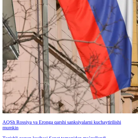
AQSh Rossiya va Eronga qarshi sanksiyalarni kuchaytirilishi
mumkin