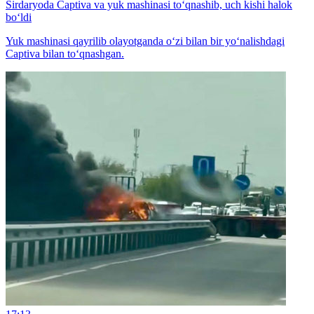
Sirdaryoda Captiva va yuk mashinasi to‘qnashib, uch kishi halok
bo‘ldi
Yuk mashinasi qayrilib olayotganda o‘zi bilan bir yo‘nalishdagi
Captiva bilan to‘qnashgan.