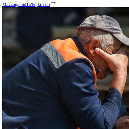
Mavzuga oid
To'liq ko'rish