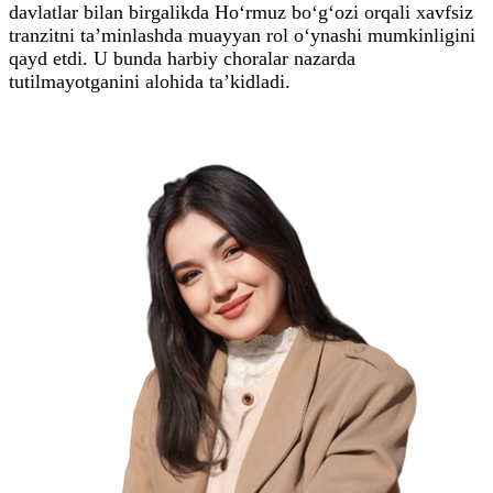
davlatlar bilan birgalikda Ho‘rmuz bo‘g‘ozi orqali xavfsiz
tranzitni ta’minlashda muayyan rol o‘ynashi mumkinligini
qayd etdi. U bunda harbiy choralar nazarda
tutilmayotganini alohida ta’kidladi.