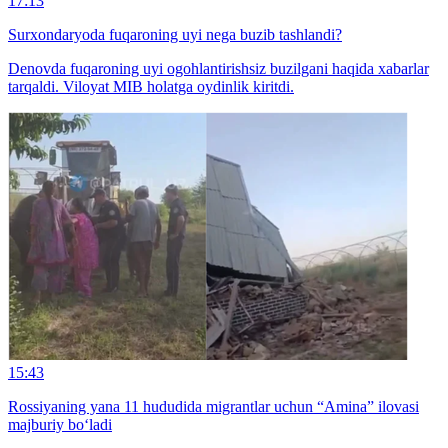
17:13
Surxondaryoda fuqaroning uyi nega buzib tashlandi?
Denovda fuqaroning uyi ogohlantirishsiz buzilgani haqida xabarlar
tarqaldi. Viloyat MIB holatga oydinlik kiritdi.
15:43
Rossiyaning yana 11 hududida migrantlar uchun “Amina” ilovasi
majburiy bo‘ladi