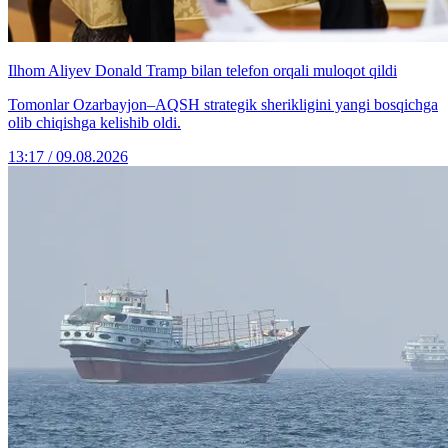
Ilhom Aliyev Donald Tramp bilan telefon orqali muloqot qildi
Tomonlar Ozarbayjon–AQSH strategik sherikligini yangi bosqichga
olib chiqishga kelishib oldi.
13:17 / 09.08.2026