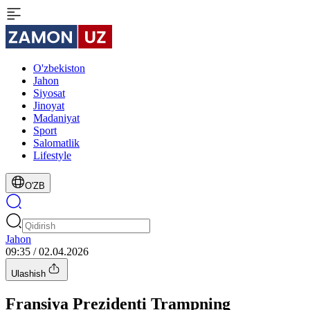
O'zbekiston
Jahon
Siyosat
Jinoyat
Madaniyat
Sport
Salomatlik
Lifestyle
O'ZB
Jahon
09:35 / 02.04.2026
Ulashish
Fransiya Prezidenti Trampning