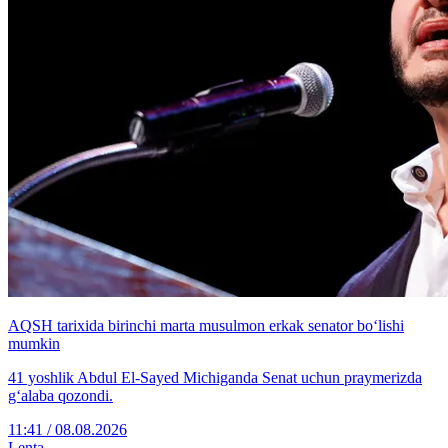
AQSH tarixida birinchi marta musulmon erkak senator bo‘lishi
mumkin
41 yoshlik Abdul El-Sayed Michiganda Senat uchun praymerizda
g‘alaba qozondi.
11:41 / 08.08.2026
Lenta