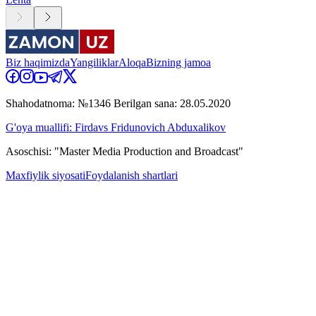
Biz haqimizda
Yangiliklar
Aloqa
Bizning jamoa
Shahodatnoma: №1346 Berilgan sana: 28.05.2020
G'oya muallifi: Firdavs Fridunovich Abduxalikov
Asoschisi: "Master Media Production and Broadcast"
Maxfiylik siyosati
Foydalanish shartlari