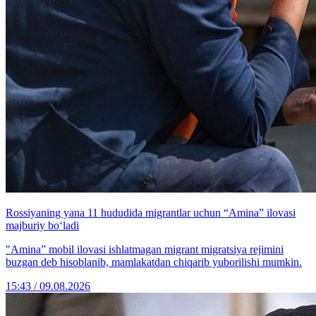
Rossiyaning yana 11 hududida migrantlar uchun “Amina” ilovasi
majburiy bo‘ladi
"Amina” mobil ilovasi ishlatmagan migrant migratsiya rejimini
buzgan deb hisoblanib, mamlakatdan chiqarib yuborilishi mumkin.
15:43 / 09.08.2026