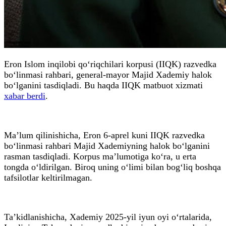
Eron Islom inqilobi qo‘riqchilari korpusi (IIQK) razvedka
bo‘linmasi rahbari, general-mayor Majid Xademiy halok
bo‘lganini tasdiqladi. Bu haqda IIQK matbuot xizmati
xabar berdi
.
Ma’lum qilinishicha, Eron 6-aprel kuni IIQK razvedka
bo‘linmasi rahbari Majid Xademiyning halok bo‘lganini
rasman tasdiqladi. Korpus ma’lumotiga ko‘ra, u erta
tongda o‘ldirilgan. Biroq uning o‘limi bilan bog‘liq boshqa
tafsilotlar keltirilmagan.
Ta’kidlanishicha, Xademiy 2025-yil iyun oyi o‘rtalarida,