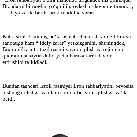
Biz ularni birma-bir yo‘q qilib, ovlashni davom ettiramiz”,
— deya va’da berdi Isroil mudofaa vaziri.
Kats Isroil Eronning po‘lat ishlab chiqarish va neft-kimyo
sanoatiga ham “jiddiy zarar” yetkazganini, shuningdek,
Eron milliy infratuzilmasini vayron qilish va rejimning
qudratini susaytirish bo‘yicha harakatlarni davom
ettirishini ta’kidladi.
Bundan tashqari Isroil rasmiysi Eron rahbariyatini bevosita
nishonga olishga va ularni birma-bir yo‘q qilishga va’da
berdi.