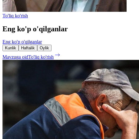
To'liq ko'rish
Eng ko'p o'qilganlar
Eng ko'p o'qilganlar
Kunlik
Haftalik
Oylik
Mavzuga oid
To'liq ko'rish