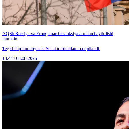
AQSh Rossiya va Eronga qarshi sanksiyalarni kuchaytirilishi
mumkin
Tegishli qonun loyihasi Senat tomonidan ma’qullandi.
13:44 / 08.08.2026