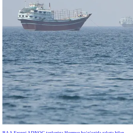
BAA Eronni ADNOC tankeriga Hormuz bo‘g‘ozida raketa bilan