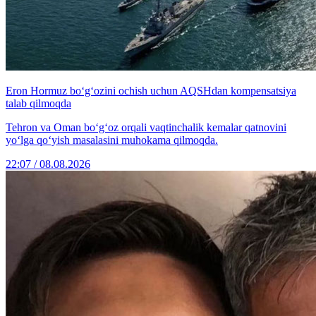
Eron Hormuz bo‘g‘ozini ochish uchun AQSHdan kompensatsiya
talab qilmoqda
Tehron va Oman bo‘g‘oz orqali vaqtinchalik kemalar qatnovini
yo‘lga qo‘yish masalasini muhokama qilmoqda.
22:07 / 08.08.2026