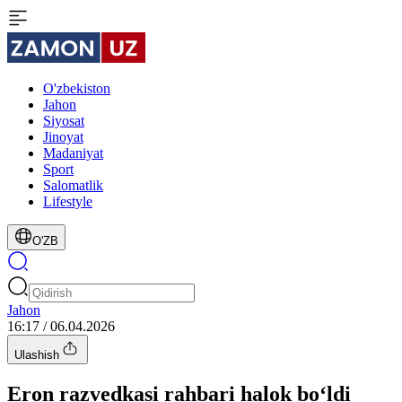
O'zbekiston
Jahon
Siyosat
Jinoyat
Madaniyat
Sport
Salomatlik
Lifestyle
O'ZB
Jahon
16:17 / 06.04.2026
Ulashish
Eron razvedkasi rahbari halok bo‘ldi