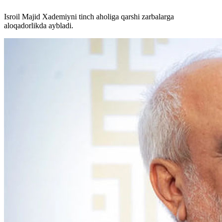
Isroil Majid Xademiyni tinch aholiga qarshi zarbalarga
aloqadorlikda aybladi.