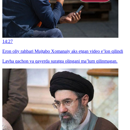
14:27
Eron oliy rahbari Mujtabo Xomanaiy aks etgan video e’lon qilindi
Lavha qachon va qayerda suratga olingani ma’lum qilinmagan.