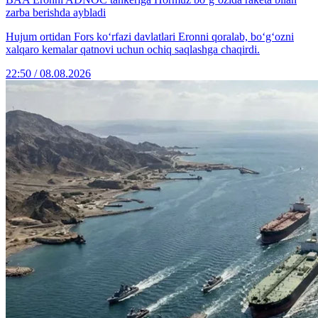
zarba berishda aybladi
Hujum ortidan Fors ko‘rfazi davlatlari Eronni qoralab, bo‘g‘ozni
xalqaro kemalar qatnovi uchun ochiq saqlashga chaqirdi.
22:50 / 08.08.2026