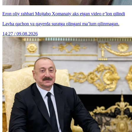
Eron oliy rahbari Mujtabo Xomanaiy aks etgan video e’lon qilindi
Lavha qachon va qayerda suratga olingani ma’lum qilinmagan.
14:27 / 09.08.2026