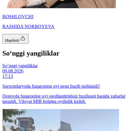
BOSHLOVCHI
RASHIDA NORBOYEVA
Ulashish
So‘nggi yangiliklar
So‘nggi yangiliklar
09.08.2026
17:13
Surxondaryoda fuqaroning uyi nega buzib tashlandi?
Denovda fuqaroning uyi ogohlantirishsiz buzilgani haqida xabarlar
tarqaldi. Viloyat MIB holatga oydinlik kiritdi.