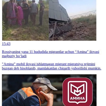
15:43
Rossiyaning yana 11 hududida migrantlar uchun “Amina” ilovasi
majburiy bo‘ladi
"Amina” mobil ilovasi ishlatmagan migrant migratsiya rejimini
buzgan deb hisoblanib, mamlakatdan chiqarib yuborilishi mumkin.