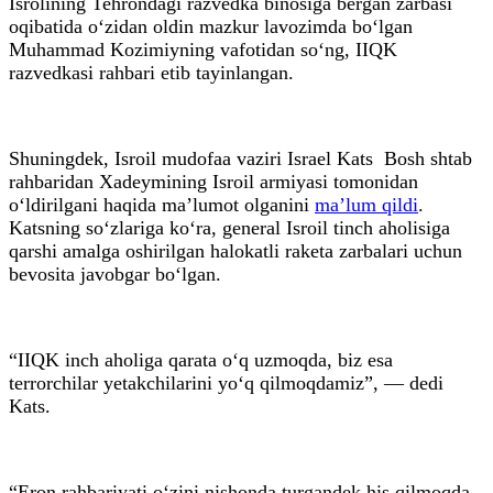
Isrolining Tehrondagi razvedka binosiga bergan zarbasi
oqibatida o‘zidan oldin mazkur lavozimda bo‘lgan
Muhammad Kozimiyning vafotidan so‘ng, IIQK
razvedkasi rahbari etib tayinlangan.
Shuningdek, Isroil mudofaa vaziri Israel Kats Bosh shtab
rahbaridan Xadeymining Isroil armiyasi tomonidan
o‘ldirilgani haqida ma’lumot olganini
ma’lum qildi
.
Katsning so‘zlariga ko‘ra, general Isroil tinch aholisiga
qarshi amalga oshirilgan halokatli raketa zarbalari uchun
bevosita javobgar bo‘lgan.
“IIQK inch aholiga qarata o‘q uzmoqda, biz esa
terrorchilar yetakchilarini yo‘q qilmoqdamiz”, — dedi
Kats.
“Eron rahbariyati o‘zini nishonda turgandek his qilmoqda.