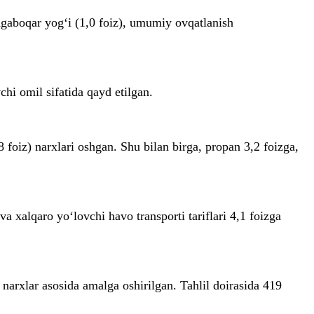
kungaboqar yog‘i (1,0 foiz), umumiy ovqatlanish
chi omil sifatida qayd etilgan.
8 foiz) narxlari oshgan. Shu bilan birga, propan 3,2 foizga,
a xalqaro yo‘lovchi havo transporti tariflari 4,1 foizga
 narxlar asosida amalga oshirilgan. Tahlil doirasida 419