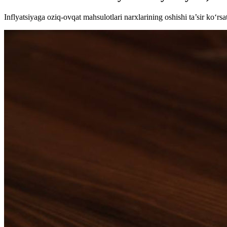
Inflyatsiyaga oziq-ovqat mahsulotlari narxlarining oshishi ta’sir ko‘rsa