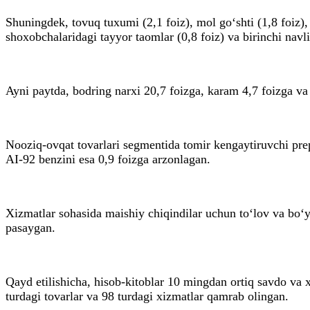
Shuningdek, tovuq tuxumi (2,1 foiz), mol go‘shti (1,8 foiz), 
shoxobchalaridagi tayyor taomlar (0,8 foiz) va birinchi navl
Ayni paytda, bodring narxi 20,7 foizga, karam 4,7 foizga va p
Nooziq-ovqat tovarlari segmentida tomir kengaytiruvchi prepar
AI-92 benzini esa 0,9 foizga arzonlagan.
Xizmatlar sohasida maishiy chiqindilar uchun to‘lov va bo‘yas
pasaygan.
Qayd etilishicha, hisob-kitoblar 10 mingdan ortiq savdo va x
turdagi tovarlar va 98 turdagi xizmatlar qamrab olingan.