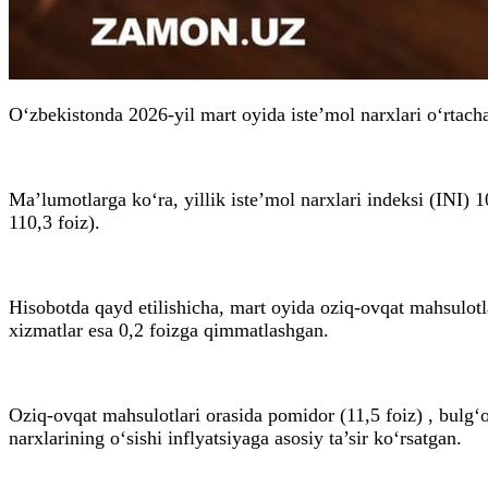
O‘zbekistonda 2026-yil mart oyida iste’mol narxlari o‘rtacha
Ma’lumotlarga ko‘ra, yillik iste’mol narxlari indeksi (INI) 
110,3 foiz).
Hisobotda qayd etilishicha, mart oyida oziq-ovqat mahsulotla
xizmatlar esa 0,2 foizga qimmatlashgan.
Oziq-ovqat mahsulotlari orasida pomidor (11,5 foiz) , bulg‘or
narxlarining o‘sishi inflyatsiyaga asosiy ta’sir ko‘rsatgan.