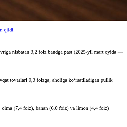
 qildi
.
davriga nisbatan 3,2 foiz bandga past (2025-yil mart oyida —
at tovarlari 0,3 foizga, aholiga ko‘rsatiladigan pullik
 olma (7,4 foiz), banan (6,0 foiz) va limon (4,4 foiz)