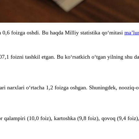
 0,6 foizga oshdi. Bu haqda Milliy statistika qo‘mitasi
ma’lum
107,1 foizni tashkil etgan. Bu ko‘rsatkich o‘tgan yilning shu 
ri narxlari o‘rtacha 1,2 foizga oshgan. Shuningdek, nooziq-ovq
 qalampiri (10,0 foiz), kartoshka (9,8 foiz), qovoq (9,4 foiz),