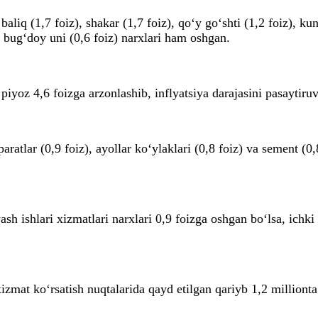
baliq (1,7 foiz), shakar (1,7 foiz), qo‘y go‘shti (1,2 foiz), 
i bug‘doy uni (0,6 foiz) narxlari ham oshgan.
iyoz 4,6 foizga arzonlashib, inflyatsiya darajasini pasaytiruv
atlar (0,9 foiz), ayollar ko‘ylaklari (0,8 foiz) va sement (0,
h ishlari xizmatlari narxlari 0,9 foizga oshgan bo‘lsa, ichki v
izmat ko‘rsatish nuqtalarida qayd etilgan qariyb 1,2 millionta