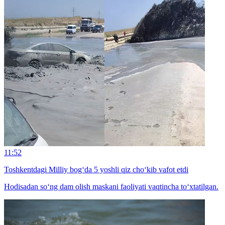
11:52
Toshkentdagi Milliy bog‘da 5 yoshli qiz cho‘kib vafot etdi
Hodisadan so‘ng dam olish maskani faoliyati vaqtincha to‘xtatilgan.