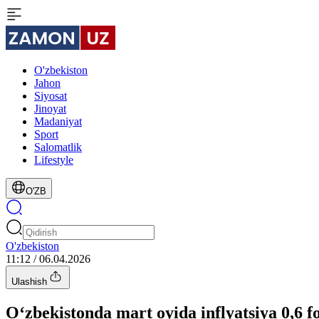
O'zbekiston
Jahon
Siyosat
Jinoyat
Madaniyat
Sport
Salomatlik
Lifestyle
O'ZB
O'zbekiston
11:12 / 06.04.2026
Ulashish
O‘zbekistonda mart oyida inflyatsiya 0,6 fo