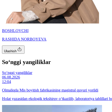
BOSHLOVCHI
RASHIDA NORBOYEVA
Ulashish
So‘nggi yangiliklar
So‘nggi yangiliklar
06.08.2026
12:04
Olmaliqda Mis boyitish fabrikasining magistral quvuri yorildi
Holat yuzasidan ekologik tekshiruv o‘tkazilib, laboratoriya tahlillari 