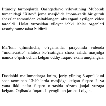
Ijtimoiy tarmoqlarda Qashqadaryo viloyatining Muborak
tumanidagi “Xitoy” jome masjidida imom-xatib bir guruh
shaxslar tomonidan kaltaklangani aks etgani aytilgan video
tarqaldi. Holat yuzasidan viloyat ichki ishlar organlari
rasmiy munosabat bildirdi.
Ma’lum qilinishicha, o‘rganishlar jarayonida videoda
“imom-xatib” sifatida ko‘rsatilgan shaxs aslida masjidga
namoz o‘qish uchun kelgan oddiy fuqaro ekani aniqlangan.
Dastlabki ma’lumotlarga ko‘ra, joriy yilning 3-aprel kuni
soat taxminan 13:40 larda masjidga kelgan fuqaro J. va
yana ikki nafar fuqaro o‘rtasida o‘zaro janjal yuzaga
kelgan. Oqibatda fuqaro J. yengil tan jarohati olgan.