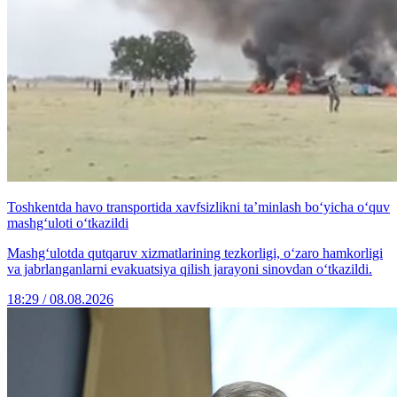
Toshkentda havo transportida xavfsizlikni ta’minlash bo‘yicha o‘quv
mashg‘uloti o‘tkazildi
Mashg‘ulotda qutqaruv xizmatlarining tezkorligi, o‘zaro hamkorligi
va jabrlanganlarni evakuatsiya qilish jarayoni sinovdan o‘tkazildi.
18:29 / 08.08.2026