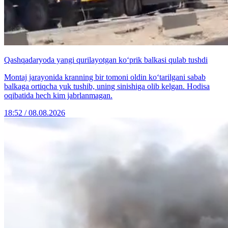
Qashqadaryoda yangi qurilayotgan ko‘prik balkasi qulab tushdi
Montaj jarayonida kranning bir tomoni oldin ko‘tarilgani sabab
balkaga ortiqcha yuk tushib, uning sinishiga olib kelgan. Hodisa
oqibatida hech kim jabrlanmagan.
18:52 / 08.08.2026