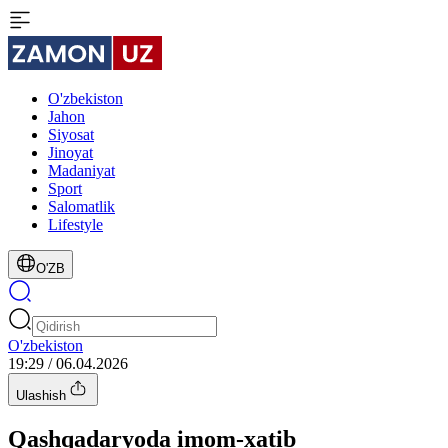
O'zbekiston
Jahon
Siyosat
Jinoyat
Madaniyat
Sport
Salomatlik
Lifestyle
O'ZB
O'zbekiston
19:29 / 06.04.2026
Ulashish
Qashqadaryoda imom-xatib