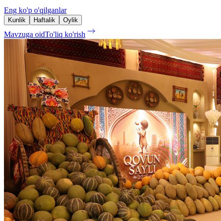
Eng ko'p o'qilganlar
Kunlik
Haftalik
Oylik
Mavzuga oid
To'liq ko'rish