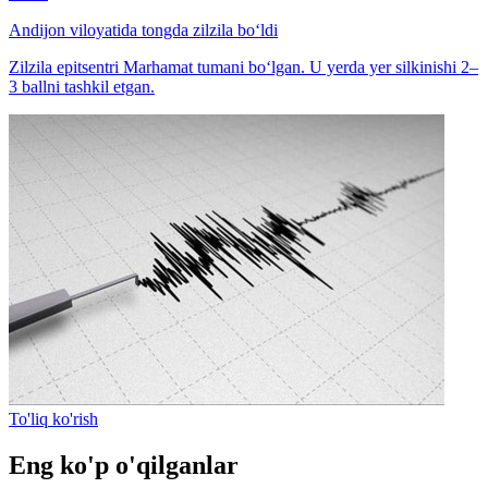
Andijon viloyatida tongda zilzila bo‘ldi
Zilzila epitsentri Marhamat tumani bo‘lgan. U yerda yer silkinishi 2–
3 ballni tashkil etgan.
To'liq ko'rish
Eng ko'p o'qilganlar