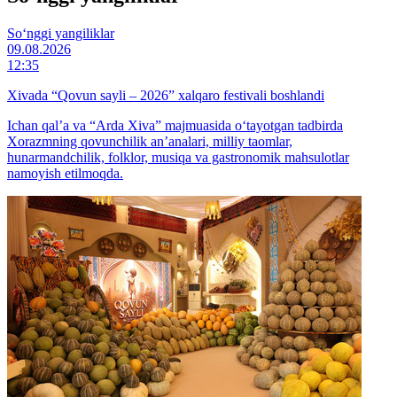
So‘nggi yangiliklar
09.08.2026
12:35
Xivada “Qovun sayli – 2026” xalqaro festivali boshlandi
Ichan qal’a va “Arda Xiva” majmuasida o‘tayotgan tadbirda
Xorazmning qovunchilik an’analari, milliy taomlar,
hunarmandchilik, folklor, musiqa va gastronomik mahsulotlar
namoyish etilmoqda.