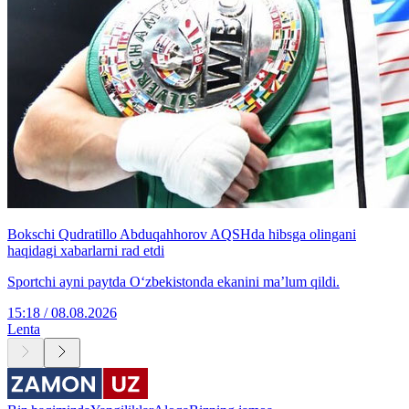
Bokschi Qudratillo Abduqahhorov AQSHda hibsga olingani
haqidagi xabarlarni rad etdi
Sportchi ayni paytda O‘zbekistonda ekanini ma’lum qildi.
15:18 / 08.08.2026
Lenta