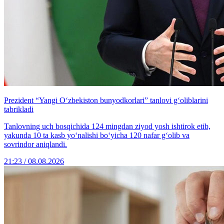
Prezident “Yangi O‘zbekiston bunyodkorlari” tanlovi g‘oliblarini
tabrikladi
Tanlovning uch bosqichida 124 mingdan ziyod yosh ishtirok etib,
yakunda 10 ta kasb yo‘nalishi bo‘yicha 120 nafar g‘olib va
sovrindor aniqlandi.
21:23 / 08.08.2026