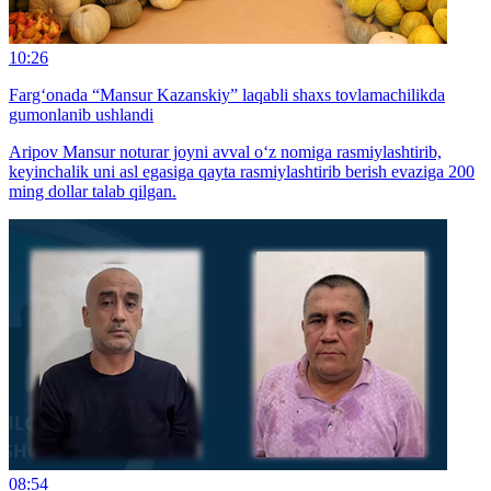
10:26
Farg‘onada “Mansur Kazanskiy” laqabli shaxs tovlamachilikda
gumonlanib ushlandi
Aripov Mansur noturar joyni avval o‘z nomiga rasmiylashtirib,
keyinchalik uni asl egasiga qayta rasmiylashtirib berish evaziga 200
ming dollar talab qilgan.
08:54