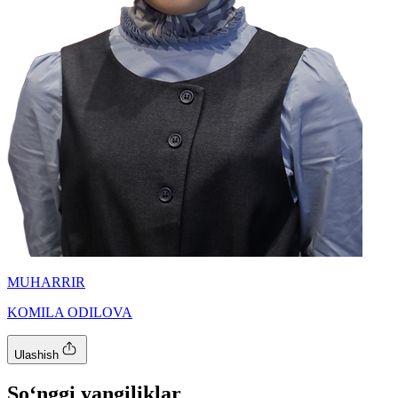
MUHARRIR
KOMILA ODILOVA
Ulashish
So‘nggi yangiliklar