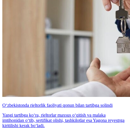
O‘zbekistonda rieltorlik faoliyati qonun bilan tartibga solindi
Yangi tartibga ko‘ra, rieltorlar maxsus o‘qitish va malaka
imtihonidan o‘tib, sertifikat olishi, tashkilotlar esa Yagona reyestrga
kiritilishi kerak bo‘ladi.