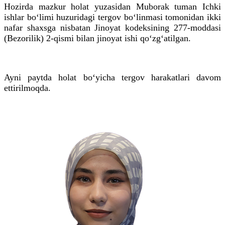
Hozirda mazkur holat yuzasidan Muborak tuman Ichki
ishlar bo‘limi huzuridagi tergov bo‘linmasi tomonidan ikki
nafar shaxsga nisbatan Jinoyat kodeksining 277-moddasi
(Bezorilik) 2-qismi bilan jinoyat ishi qo‘zg‘atilgan.
Ayni paytda holat bo‘yicha tergov harakatlari davom
ettirilmoqda.