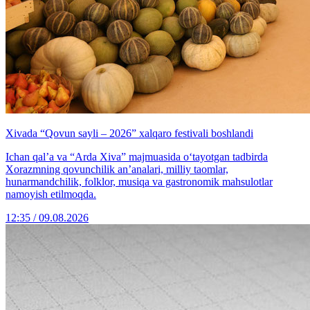
Xivada “Qovun sayli – 2026” xalqaro festivali boshlandi
Ichan qal’a va “Arda Xiva” majmuasida o‘tayotgan tadbirda
Xorazmning qovunchilik an’analari, milliy taomlar,
hunarmandchilik, folklor, musiqa va gastronomik mahsulotlar
namoyish etilmoqda.
12:35 / 09.08.2026