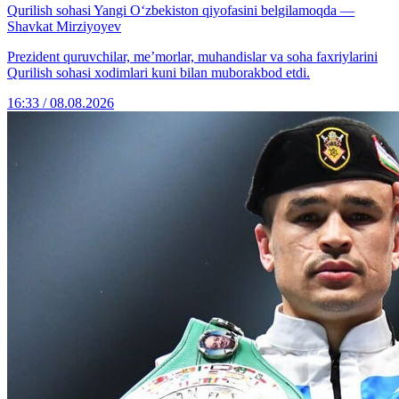
Qurilish sohasi Yangi O‘zbekiston qiyofasini belgilamoqda —
Shavkat Mirziyoyev
Prezident quruvchilar, me’morlar, muhandislar va soha faxriylarini
Qurilish sohasi xodimlari kuni bilan muborakbod etdi.
16:33 / 08.08.2026