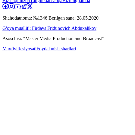
Biz haqimizda
Yangiliklar
Aloqa
Bizning jamoa
Shahodatnoma: №1346 Berilgan sana: 28.05.2020
G'oya muallifi: Firdavs Fridunovich Abduxalikov
Asoschisi: "Master Media Production and Broadcast"
Maxfiylik siyosati
Foydalanish shartlari