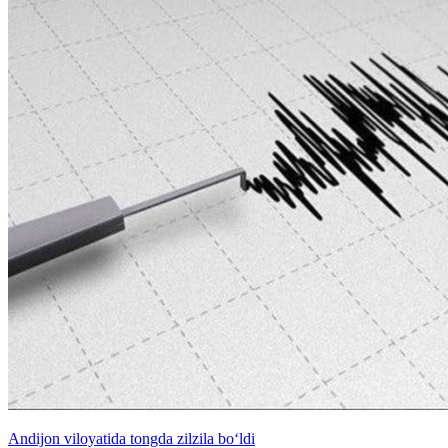
Andijon viloyatida tongda zilzila bo‘ldi