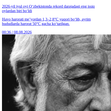
2026-yil iyul oyi O‘zbekistonda rekord darajadagi eng issiq
oylardan biri bo‘ldi
Havo harorati me’yordan 1,3–2,8°C yuqori bo‘lib, ayrim
hududlarda harorat 50°C gacha ko‘tarilgan.
00:36 / 08.08.2026