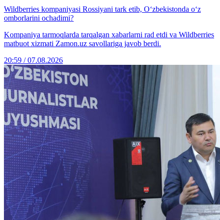
Wildberries kompaniyasi Rossiyani tark etib, O‘zbekistonda o‘z
omborlarini ochadimi?
Kompaniya tarmoqlarda tarqalgan xabarlarni rad etdi va Wildberries
matbuot xizmati Zamon.uz savollariga javob berdi.
20:59 / 07.08.2026