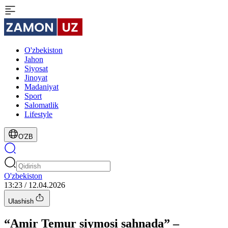
O'zbekiston
Jahon
Siyosat
Jinoyat
Madaniyat
Sport
Salomatlik
Lifestyle
O'ZB
O'zbekiston
13:23 / 12.04.2026
Ulashish
“Amir Temur siymosi sahnada” –