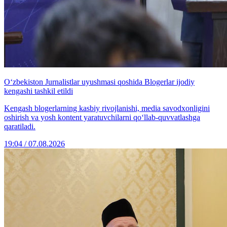
O‘zbekiston Jurnalistlar uyushmasi qoshida Blogerlar ijodiy
kengashi tashkil etildi
Kengash blogerlarning kasbiy rivojlanishi, media savodxonligini
oshirish va yosh kontent yaratuvchilarni qo‘llab-quvvatlashga
qaratiladi.
19:04 / 07.08.2026