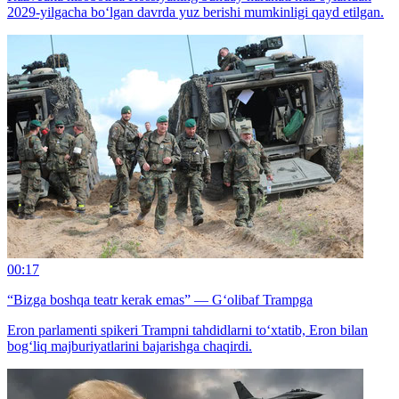
2029-yilgacha bo‘lgan davrda yuz berishi mumkinligi qayd etilgan.
00:17
“Bizga boshqa teatr kerak emas” — G‘olibaf Trampga
Eron parlamenti spikeri Trampni tahdidlarni to‘xtatib, Eron bilan
bog‘liq majburiyatlarini bajarishga chaqirdi.