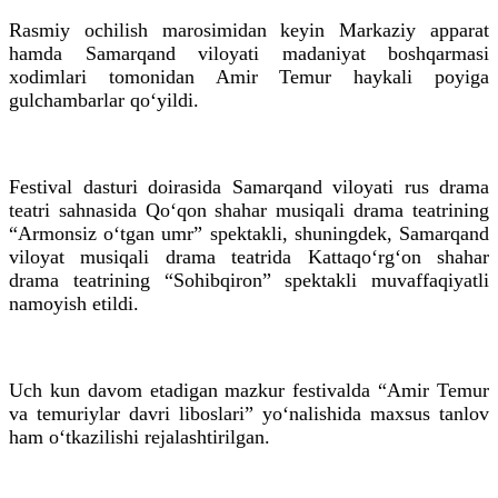
Rasmiy ochilish marosimidan keyin Markaziy apparat
hamda Samarqand viloyati madaniyat boshqarmasi
xodimlari tomonidan Amir Temur haykali poyiga
gulchambarlar qo‘yildi.
Festival dasturi doirasida Samarqand viloyati rus drama
teatri sahnasida Qo‘qon shahar musiqali drama teatrining
“Armonsiz o‘tgan umr” spektakli, shuningdek, Samarqand
viloyat musiqali drama teatrida Kattaqo‘rg‘on shahar
drama teatrining “Sohibqiron” spektakli muvaffaqiyatli
namoyish etildi.
Uch kun davom etadigan mazkur festivalda “Amir Temur
va temuriylar davri liboslari” yo‘nalishida maxsus tanlov
ham o‘tkazilishi rejalashtirilgan.