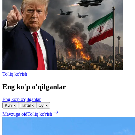
To'liq ko'rish
Eng ko'p o'qilganlar
Eng ko'p o'qilganlar
Kunlik
Haftalik
Oylik
Mavzuga oid
To'liq ko'rish