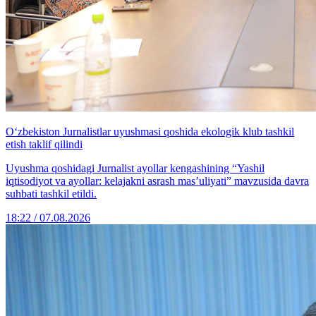
O‘zbekiston Jurnalistlar uyushmasi qoshida ekologik klub tashkil
etish taklif qilindi
Uyushma qoshidagi Jurnalist ayollar kengashining “Yashil
iqtisodiyot va ayollar: kelajakni asrash mas’uliyati” mavzusida davra
suhbati tashkil etildi.
18:22 / 07.08.2026