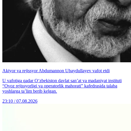
Aktyor va rejissyor Abdumannon Ubaydullayev vafot etdi
U vafotiga qadar O‘zbekiston davlat san’at va madaniyat instituti
“Ovoz rejissyorligi va operatorlik mahorati” kafedrasida talaba
yoshlarga ta’lim berib kelgan.
23:10 / 07.08.2026