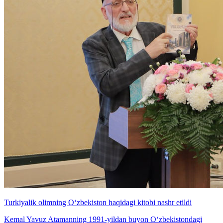
Turkiyalik olimning O‘zbekiston haqidagi kitobi nashr etildi
Kemal Yavuz Atamanning 1991-yildan buyon O‘zbekistondagi