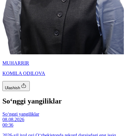
MUHARRIR
KOMILA ODILOVA
Ulashish
So‘nggi yangiliklar
So‘nggi yangiliklar
08.08.2026
00:36
2026-yil iyul oyi O‘zbekistonda rekord darajadagi eng issiq