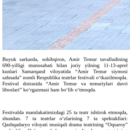
Buyuk sarkarda, sohibqiron, Amir Temur tavalludining
690-yilligi munosabati bilan joriy yilning 11-13-aprel
kunlari Samarqand viloyatida “Amir Temur siymosi
sahnada” nomli Respublika teatrlar festivali o‘tkazilmoqda.
Festival doirasida “Amir Temur va temuriylari davri
liboslari” ko‘rgazmasi ham bo‘lib o‘tmoqda.
Festivalda mamlakatimizdagi 25 ta teatr ishtirok etmoqda,
shundan. 7 ta teatrlar o‘zlarining 7 ta spektakllari:
Qashqadaryo viloyati musiqali drama teatrining “Oqsaroy”