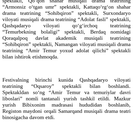
spektakli, Qo‘qon shahar musiqali drama teatrining
“Armonsiz o‘tgan umr” spektakli, Kattaqo‘rg‘on shahar
drama teatrining “Sohibqiron” spektakli, Surxondaryo
viloyati musiqali drama teatrining “Adolat fasli” spektakli,
Qashqadaryo viloyati qo‘g‘irchoq teatrining
“Temurbekning bolaligi” spektakli, Berdaq nomidagi
Qoraqalpoq davlat akademik musiqali teatrining
“Sohibqiron” spektakli, Namangan viloyati musiqali drama
teatrining “Amir Temur yoxud adolat qilichi” spektakli
bilan ishtirok etishmoqda.
Festivalning birinchi kunida Qashqadaryo viloyati
teatrining “Oqsaroy” spektakli bilan boshlandi.
Spektakldan so‘ng “Amir Temur va temuriylar davri
liboslari” nomli tantanali yurish tashkil etildi. Mazkur
yurish Bibixonim madrasasi hududidan boshlanib,
Registon maydoni orqali Samarqand musiqali drama teatri
binosigacha davom etdi.