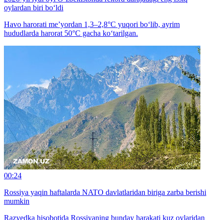
oylardan biri bo‘ldi
Havo harorati me’yordan 1,3–2,8°C yuqori bo‘lib, ayrim
hududlarda harorat 50°C gacha ko‘tarilgan.
00:24
Rossiya yaqin haftalarda NATO davlatlaridan biriga zarba berishi
mumkin
Razvedka hisobotida Rossiyaning bunday harakati kuz oylaridan