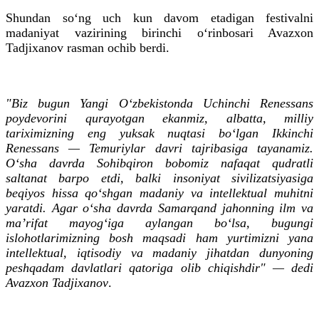
Shundan so‘ng uch kun davom etadigan festivalni
madaniyat vazirining birinchi o‘rinbosari Avazxon
Tadjixanov rasman ochib berdi.
"Biz bugun Yangi O‘zbekistonda Uchinchi Renessans
poydevorini qurayotgan ekanmiz, albatta, milliy
tariximizning eng yuksak nuqtasi bo‘lgan Ikkinchi
Renessans — Temuriylar davri tajribasiga tayanamiz.
O‘sha davrda Sohibqiron bobomiz nafaqat qudratli
saltanat barpo etdi, balki insoniyat sivilizatsiyasiga
beqiyos hissa qo‘shgan madaniy va intellektual muhitni
yaratdi. Agar o‘sha davrda Samarqand jahonning ilm va
ma’rifat mayog‘iga aylangan bo‘lsa, bugungi
islohotlarimizning bosh maqsadi ham yurtimizni yana
intellektual, iqtisodiy va madaniy jihatdan dunyoning
peshqadam davlatlari qatoriga olib chiqishdir" — dedi
Avazxon Tadjixanov
.