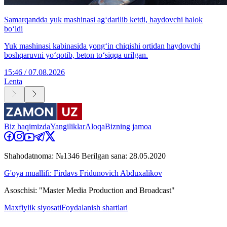
Samarqandda yuk mashinasi ag‘darilib ketdi, haydovchi halok
bo‘ldi
Yuk mashinasi kabinasida yong‘in chiqishi ortidan haydovchi
boshqaruvni yo‘qotib, beton to‘siqqa urilgan.
15:46 / 07.08.2026
Lenta
Biz haqimizda
Yangiliklar
Aloqa
Bizning jamoa
Shahodatnoma: №1346 Berilgan sana: 28.05.2020
G'oya muallifi: Firdavs Fridunovich Abduxalikov
Asoschisi: "Master Media Production and Broadcast"
Maxfiylik siyosati
Foydalanish shartlari