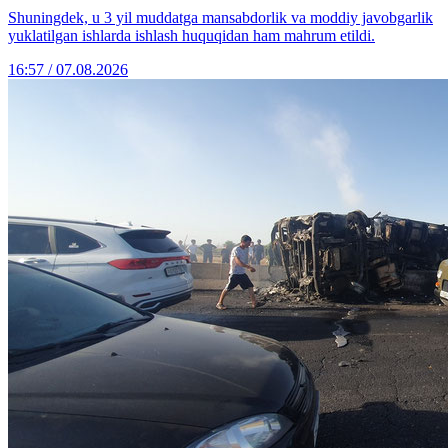
Shuningdek, u 3 yil muddatga mansabdorlik va moddiy javobgarlik
yuklatilgan ishlarda ishlash huquqidan ham mahrum etildi.
16:57 / 07.08.2026