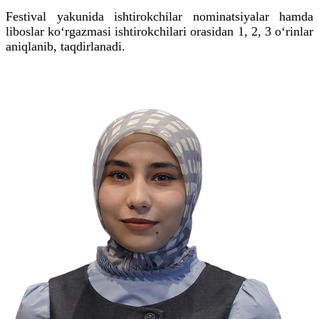
Festival yakunida ishtirokchilar nominatsiyalar hamda
liboslar ko‘rgazmasi ishtirokchilari orasidan 1, 2, 3 o‘rinlar
aniqlanib, taqdirlanadi.