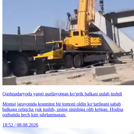
Qashqadaryoda yangi qurilayotgan ko‘prik balkasi qulab tushdi
Montaj jarayonida kranning bir tomoni oldin ko‘tarilgani sabab
balkaga ortiqcha yuk tushib, uning sinishiga olib kelgan. Hodisa
oqibatida hech kim jabrlanmagan.
18:52 / 08.08.2026