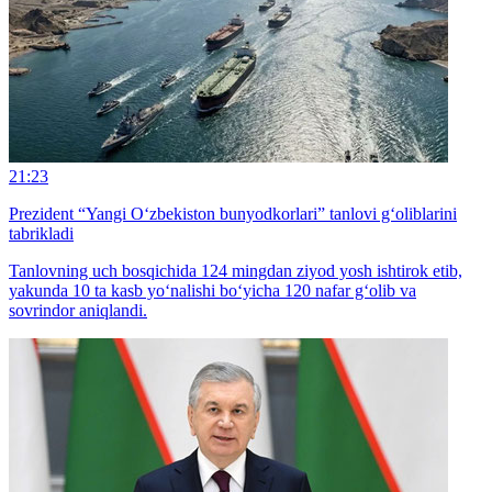
21:23
Prezident “Yangi O‘zbekiston bunyodkorlari” tanlovi g‘oliblarini
tabrikladi
Tanlovning uch bosqichida 124 mingdan ziyod yosh ishtirok etib,
yakunda 10 ta kasb yo‘nalishi bo‘yicha 120 nafar g‘olib va
sovrindor aniqlandi.