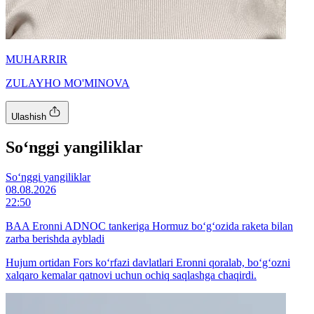
MUHARRIR
ZULAYHO MO'MINOVA
Ulashish
So‘nggi yangiliklar
So‘nggi yangiliklar
08.08.2026
22:50
BAA Eronni ADNOC tankeriga Hormuz bo‘g‘ozida raketa bilan
zarba berishda aybladi
Hujum ortidan Fors ko‘rfazi davlatlari Eronni qoralab, bo‘g‘ozni
xalqaro kemalar qatnovi uchun ochiq saqlashga chaqirdi.