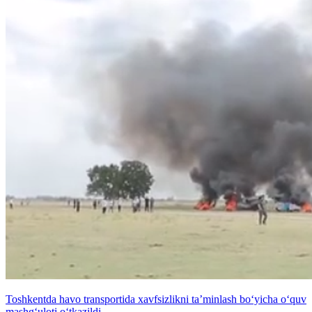
Toshkentda havo transportida xavfsizlikni ta’minlash bo‘yicha o‘quv
mashg‘uloti o‘tkazildi