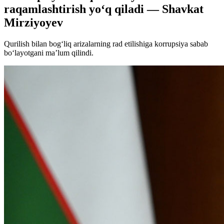
raqamlashtirish yo‘q qiladi — Shavkat
Mirziyoyev
Qurilish bilan bog‘liq arizalarning rad etilishiga korrupsiya sabab
bo‘layotgani ma’lum qilindi.