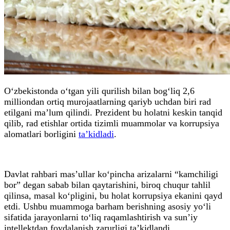
O‘zbekistonda o‘tgan yili qurilish bilan bog‘liq 2,6
milliondan ortiq murojaatlarning qariyb uchdan biri rad
etilgani ma’lum qilindi. Prezident bu holatni keskin tanqid
qilib, rad etishlar ortida tizimli muammolar va korrupsiya
alomatlari borligini
ta’kidladi
.
Davlat rahbari mas’ullar ko‘pincha arizalarni “kamchiligi
bor” degan sabab bilan qaytarishini, biroq chuqur tahlil
qilinsa, masal ko‘pligini, bu holat korrupsiya ekanini qayd
etdi. Ushbu muammoga barham berishning asosiy yo‘li
sifatida jarayonlarni to‘liq raqamlashtirish va sun’iy
intellektdan foydalanish zarurligi ta’kidlandi.