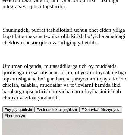
integratsiya qilish topshirildi.
Shuningdek, pudrat tashkilotlari uchun chet eldan yiliga
faqat bitta maxsus texnika olib kirish bo‘yicha amaldagi
cheklovni bekor qilish zarurligi qayd etildi.
Umuman olganda, mutasaddilarga uch oy muddatda
qurilishga ruxsat olishdan tortib, obyektni foydalanishga
topshirishgacha bo‘lgan barcha jarayonlarni qayta ko‘rib
chiqish, talablar, muddatlar va to‘lovlarni kamida ikki
barobarga qisqartirish bo‘yicha qaror loyihasini ishlab
chiqish vazifasi yuklatildi.
#uy joy qurilishi
#videoselektor yig'ilishi
# Shavkat Mirziyoyev
#korrupsiya