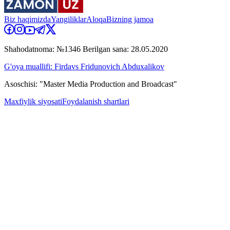
Biz haqimizda
Yangiliklar
Aloqa
Bizning jamoa
Shahodatnoma: №1346 Berilgan sana: 28.05.2020
G'oya muallifi: Firdavs Fridunovich Abduxalikov
Asoschisi: "Master Media Production and Broadcast"
Maxfiylik siyosati
Foydalanish shartlari