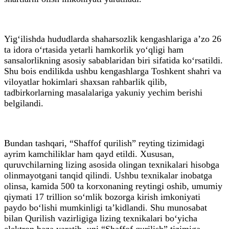
Yig‘ilishda hududlarda shaharsozlik kengashlariga a’zo 26
ta idora o‘rtasida yetarli hamkorlik yo‘qligi ham
sansalorlikning asosiy sabablaridan biri sifatida ko‘rsatildi.
Shu bois endilikda ushbu kengashlarga Toshkent shahri va
viloyatlar hokimlari shaxsan rahbarlik qilib,
tadbirkorlarning masalalariga yakuniy yechim berishi
belgilandi.
Bundan tashqari, “Shaffof qurilish” reyting tizimidagi
ayrim kamchiliklar ham qayd etildi. Xususan,
quruvchilarning lizing asosida olingan texnikalari hisobga
olinmayotgani tanqid qilindi. Ushbu texnikalar inobatga
olinsa, kamida 500 ta korxonaning reytingi oshib, umumiy
qiymati 17 trillion so‘mlik bozorga kirish imkoniyati
paydo bo‘lishi mumkinligi ta’kidlandi. Shu munosabat
bilan Qurilish vazirligiga lizing texnikalari bo‘yicha
elektron baza yaratib, uni “Shaffof qurilish” tizimiga