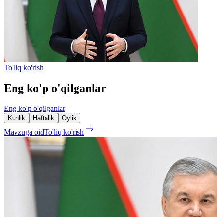
To'liq ko'rish
Eng ko'p o'qilganlar
Eng ko'p o'qilganlar
Kunlik
Haftalik
Oylik
Mavzuga oid
To'liq ko'rish