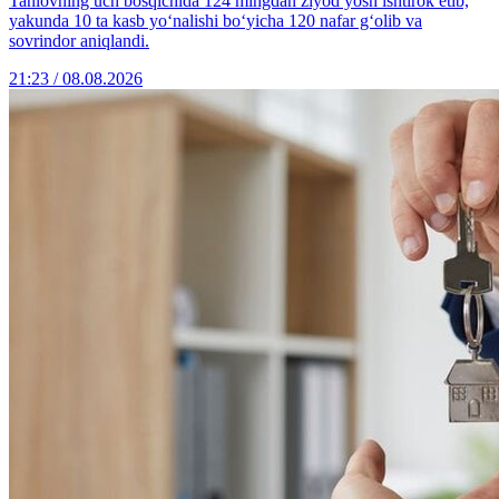
Tanlovning uch bosqichida 124 mingdan ziyod yosh ishtirok etib,
yakunda 10 ta kasb yo‘nalishi bo‘yicha 120 nafar g‘olib va
sovrindor aniqlandi.
21:23 / 08.08.2026