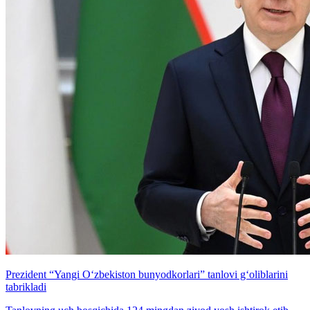
Prezident “Yangi O‘zbekiston bunyodkorlari” tanlovi g‘oliblarini
tabrikladi