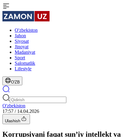
O'zbekiston
Jahon
Siyosat
Jinoyat
Madaniyat
Sport
Salomatlik
Lifestyle
O'ZB
O'zbekiston
17:57 / 14.04.2026
Ulashish
Korrupsiyani faqat sun’iy intellekt va