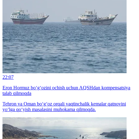
22:07
Eron Hormuz bo‘g‘ozini ochish uchun AQSHdan kompensatsiya
talab qilmoqda
Tehron va Oman bo‘g‘oz orqali vaqtinchalik kemalar qatnovini
yo‘lga qo‘yish masalasini muhokama qilmoqda.