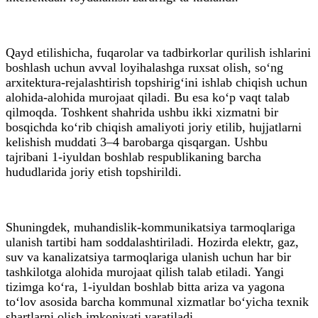
Qayd etilishicha, fuqarolar va tadbirkorlar qurilish ishlarini
boshlash uchun avval loyihalashga ruxsat olish, so‘ng
arxitektura-rejalashtirish topshirig‘ini ishlab chiqish uchun
alohida-alohida murojaat qiladi. Bu esa ko‘p vaqt talab
qilmoqda. Toshkent shahrida ushbu ikki xizmatni bir
bosqichda ko‘rib chiqish amaliyoti joriy etilib, hujjatlarni
kelishish muddati 3–4 barobarga qisqargan. Ushbu
tajribani 1-iyuldan boshlab respublikaning barcha
hududlarida joriy etish topshirildi.
Shuningdek, muhandislik-kommunikatsiya tarmoqlariga
ulanish tartibi ham soddalashtiriladi. Hozirda elektr, gaz,
suv va kanalizatsiya tarmoqlariga ulanish uchun har bir
tashkilotga alohida murojaat qilish talab etiladi. Yangi
tizimga ko‘ra, 1-iyuldan boshlab bitta ariza va yagona
to‘lov asosida barcha kommunal xizmatlar bo‘yicha texnik
shartlarni olish imkoniyati yaratiladi.