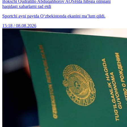
Bokschi Qudratillo Abduqahhorov AQSHda hibsga olingani
haqidagi xabarlarni rad etdi
Sportchi ayni paytda O‘zbekistonda ekanini ma’lum qildi.
15:18 / 08.08.2026