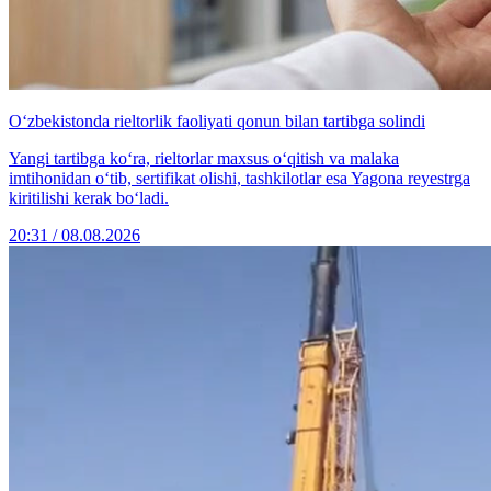
O‘zbekistonda rieltorlik faoliyati qonun bilan tartibga solindi
Yangi tartibga ko‘ra, rieltorlar maxsus o‘qitish va malaka
imtihonidan o‘tib, sertifikat olishi, tashkilotlar esa Yagona reyestrga
kiritilishi kerak bo‘ladi.
20:31 / 08.08.2026