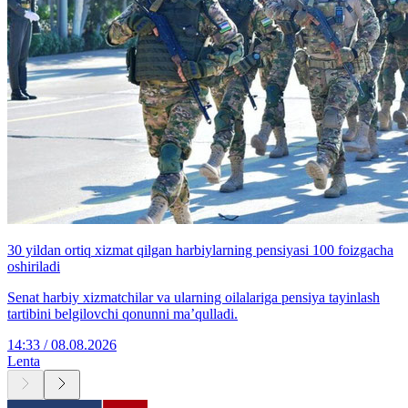
30 yildan ortiq xizmat qilgan harbiylarning pensiyasi 100 foizgacha
oshiriladi
Senat harbiy xizmatchilar va ularning oilalariga pensiya tayinlash
tartibini belgilovchi qonunni ma’qulladi.
14:33 / 08.08.2026
Lenta