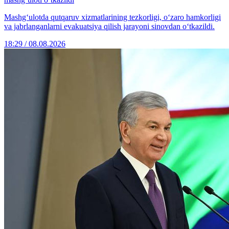
Mashg‘ulotda qutqaruv xizmatlarining tezkorligi, o‘zaro hamkorligi
va jabrlanganlarni evakuatsiya qilish jarayoni sinovdan o‘tkazildi.
18:29 / 08.08.2026