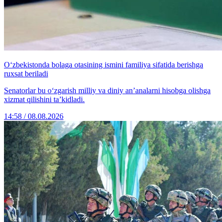
O‘zbekistonda bolaga otasining ismini familiya sifatida berishga
ruxsat beriladi
Senatorlar bu o‘zgarish milliy va diniy an’analarni hisobga olishga
xizmat qilishini ta’kidladi.
14:58 / 08.08.2026