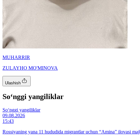
MUHARRIR
ZULAYHO MO'MINOVA
Ulashish
So‘nggi yangiliklar
So‘nggi yangiliklar
09.08.2026
15:43
Rossiyaning yana 11 hududida migrantlar uchun “Amina” ilovasi majb