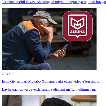
"Amina” mobil ilovasi ishlatmagan migrant migratsiya rejimini buzga
14:27
Eron oliy rahbari Mujtabo Xomanaiy aks etgan video e’lon qilindi
Lavha qachon va qayerda suratga olingani ma’lum qilinmagan.