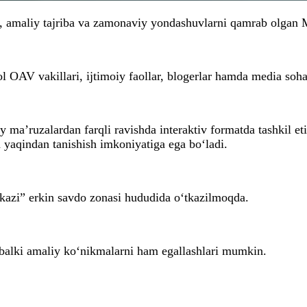
, amaliy tajriba va zamonaviy yondashuvlarni qamrab olgan Me
 faol OAV vakillari, ijtimoiy faollar, blogerlar hamda media 
 ma’ruzalardan farqli ravishda interaktiv formatda tashkil etil
 yaqindan tanishish imkoniyatiga ega bo‘ladi.
kazi” erkin savdo zonasi hududida o‘tkazilmoqda.
, balki amaliy ko‘nikmalarni ham egallashlari mumkin.