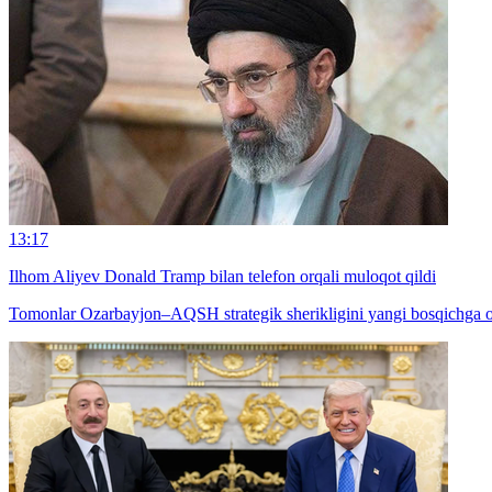
13:17
Ilhom Aliyev Donald Tramp bilan telefon orqali muloqot qildi
Tomonlar Ozarbayjon–AQSH strategik sherikligini yangi bosqichga oli