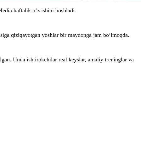
dia haftalik o‘z ishini boshladi.
sohasiga qiziqayotgan yoshlar bir maydonga jam bo‘lmoqda.
gan. Unda ishtirokchilar real keyslar, amaliy treninglar va