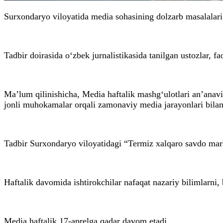
Surxondaryo viloyatida media sohasining dolzarb masalalari
Tadbir doirasida o‘zbek jurnalistikasida tanilgan ustozlar,
Ma’lum qilinishicha, Media haftalik mashg‘ulotlari an’anaviy
jonli muhokamalar orqali zamonaviy media jarayonlari bilan
Tadbir Surxondaryo viloyatidagi “Termiz xalqaro savdo mar
Haftalik davomida ishtirokchilar nafaqat nazariy bilimlarni
Media haftalik 17-aprelga qadar davom etadi.