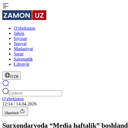
O'zbekiston
Jahon
Siyosat
Jinoyat
Madaniyat
Sport
Salomatlik
Lifestyle
O'ZB
O'zbekiston
12:14 / 14.04.2026
Ulashish
Surxondaryoda “Media haftalik” boshland