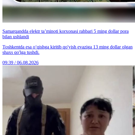
Samarqandda elektr ta’minoti korxonasi rahbari 5 ming dollar pora
bilan ushlandi
Toshkentda esa o‘qishga kiritib qo'yish evaziga 13 ming dollar olgan
shaxs qo'lga tushdi.
09:39 / 06.08.2026