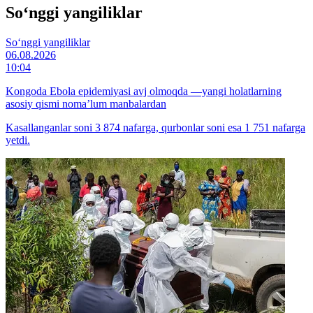
So‘nggi yangiliklar
So‘nggi yangiliklar
06.08.2026
10:04
Kongoda Ebola epidemiyasi avj olmoqda —yangi holatlarning
asosiy qismi noma’lum manbalardan
Kasallanganlar soni 3 874 nafarga, qurbonlar soni esa 1 751 nafarga
yetdi.