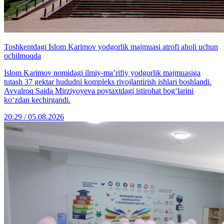
Toshkentdagi Islom Karimov yodgorlik majmuasi atrofi aholi uchun
ochilmoqda
Islom Karimov nomidagi ilmiy-ma’rifiy yodgorlik majmuasiga
tutash 37 gektar hududni kompleks rivojlantirish ishlari boshlandi.
Avvalroq Saida Mirziyoyeva poytaxtdagi istirohat bog‘larini
ko‘zdan kechirgandi.
20:29 / 05.08.2026