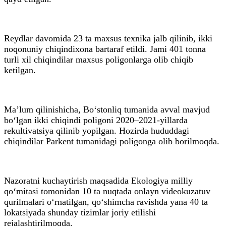
Reydlar davomida 23 ta maxsus texnika jalb qilinib, ikki
noqonuniy chiqindixona bartaraf etildi. Jami 401 tonna
turli xil chiqindilar maxsus poligonlarga olib chiqib
ketilgan.
Ma’lum qilinishicha, Bo‘stonliq tumanida avval mavjud
bo‘lgan ikki chiqindi poligoni 2020–2021-yillarda
rekultivatsiya qilinib yopilgan. Hozirda hududdagi
chiqindilar Parkent tumanidagi poligonga olib borilmoqda.
Nazoratni kuchaytirish maqsadida Ekologiya milliy
qo‘mitasi tomonidan 10 ta nuqtada onlayn videokuzatuv
qurilmalari o‘rnatilgan, qo‘shimcha ravishda yana 40 ta
lokatsiyada shunday tizimlar joriy etilishi
rejalashtirilmoqda.