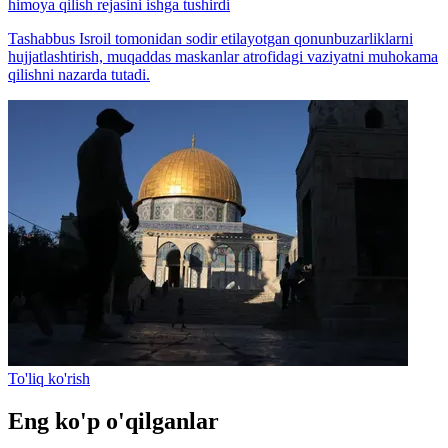
himoya qilish rejasini ishga tushirdi
Tashabbus Isroil tomonidan sodir etilayotgan qonunbuzarliklarni
hujjatlashtirish, muqaddas maskanlar atrofidagi vaziyatni muhokama
qilishni nazarda tutadi.
To'liq ko'rish
Eng ko'p o'qilganlar