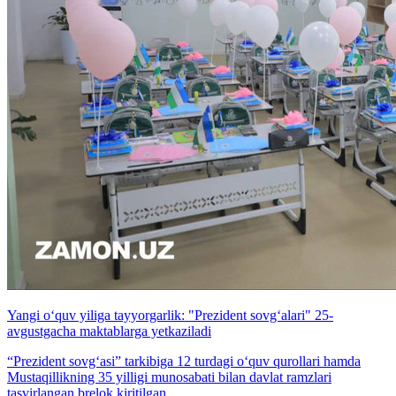
Yangi o‘quv yiliga tayyorgarlik: "Prezident sovg‘alari" 25-
avgustgacha maktablarga yetkaziladi
“Prezident sovg‘asi” tarkibiga 12 turdagi o‘quv qurollari hamda
Mustaqillikning 35 yilligi munosabati bilan davlat ramzlari
tasvirlangan brelok kiritilgan.