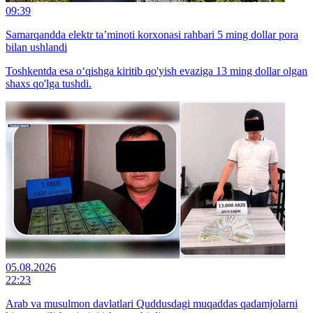
09:39
Samarqandda elektr ta’minoti korxonasi rahbari 5 ming dollar pora
bilan ushlandi
Toshkentda esa o‘qishga kiritib qo'yish evaziga 13 ming dollar olgan
shaxs qo'lga tushdi.
05.08.2026
22:23
Arab va musulmon davlatlari Quddusdagi muqaddas qadamjolarni