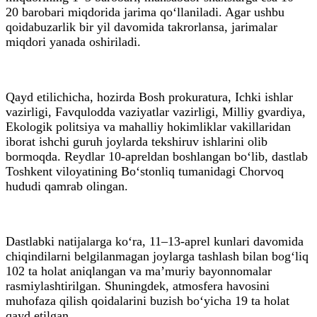
20 barobari miqdorida jarima qo‘llaniladi. Agar ushbu
qoidabuzarlik bir yil davomida takrorlansa, jarimalar
miqdori yanada oshiriladi.
Qayd etilichicha, hozirda Bosh prokuratura, Ichki ishlar
vazirligi, Favqulodda vaziyatlar vazirligi, Milliy gvardiya,
Ekologik politsiya va mahalliy hokimliklar vakillaridan
iborat ishchi guruh joylarda tekshiruv ishlarini olib
bormoqda. Reydlar 10-apreldan boshlangan bo‘lib, dastlab
Toshkent viloyatining Bo‘stonliq tumanidagi Chorvoq
hududi qamrab olingan.
Dastlabki natijalarga ko‘ra, 11–13-aprel kunlari davomida
chiqindilarni belgilanmagan joylarga tashlash bilan bog‘liq
102 ta holat aniqlangan va ma’muriy bayonnomalar
rasmiylashtirilgan. Shuningdek, atmosfera havosini
muhofaza qilish qoidalarini buzish bo‘yicha 19 ta holat
qayd etilgan.