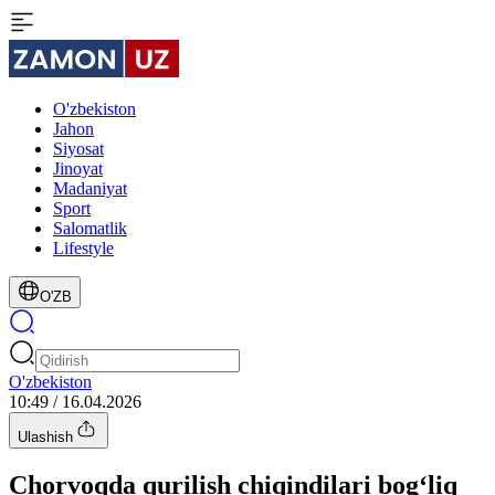
O'zbekiston
Jahon
Siyosat
Jinoyat
Madaniyat
Sport
Salomatlik
Lifestyle
O'ZB
O'zbekiston
10:49 / 16.04.2026
Ulashish
Chorvoqda qurilish chiqindilari bog‘liq