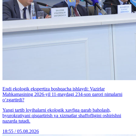
Endi ekologik ekspertiza boshqacha ishlaydi: Vazirlar
Mahkamasining 2026-yil 11-maydagi 234-son qarori nimalarni
o‘zgartirdi?
Yangi tartib loyihalarni ekologik xavfiga qarab baholash,
byurokratiyani qisqartirish va xizmatlar shaffofligini oshirishni
nazarda tutadi.
18:55 / 05.08.2026