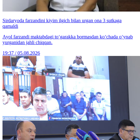
Sirdaryoda farzandini kiyim ilgich bilan urgan ona 3 sutkaga
qamaldi
Ayol farzandi maktabdagi to‘garakka bormasdan ko‘chada o‘ynab
yurganidan jahli chiqqan.
19:37 / 05.08.2026