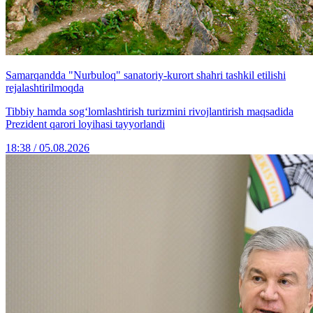
Samarqandda "Nurbuloq" sanatoriy-kurort shahri tashkil etilishi
rejalashtirilmoqda
Tibbiy hamda sog‘lomlashtirish turizmini rivojlantirish maqsadida
Prezident qarori loyihasi tayyorlandi
18:38 / 05.08.2026