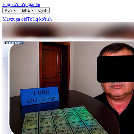
Eng ko'p o'qilganlar
Kunlik
Haftalik
Oylik
Mavzuga oid
To'liq ko'rish