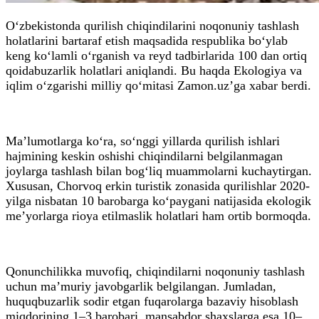
O‘zbekistonda qurilish chiqindilarini noqonuniy tashlash
holatlarini bartaraf etish maqsadida respublika bo‘ylab
keng ko‘lamli o‘rganish va reyd tadbirlarida 100 dan ortiq
qoidabuzarlik holatlari aniqlandi. Bu haqda Ekologiya va
iqlim o‘zgarishi milliy qo‘mitasi Zamon.uz’ga xabar berdi.
Ma’lumotlarga ko‘ra, so‘nggi yillarda qurilish ishlari
hajmining keskin oshishi chiqindilarni belgilanmagan
joylarga tashlash bilan bog‘liq muammolarni kuchaytirgan.
Xususan, Chorvoq erkin turistik zonasida qurilishlar 2020-
yilga nisbatan 10 barobarga ko‘paygani natijasida ekologik
me’yorlarga rioya etilmaslik holatlari ham ortib bormoqda.
Qonunchilikka muvofiq, chiqindilarni noqonuniy tashlash
uchun ma’muriy javobgarlik belgilangan. Jumladan,
huquqbuzarlik sodir etgan fuqarolarga bazaviy hisoblash
miqdorining 1–3 barobari, mansabdor shaxslarga esa 10–