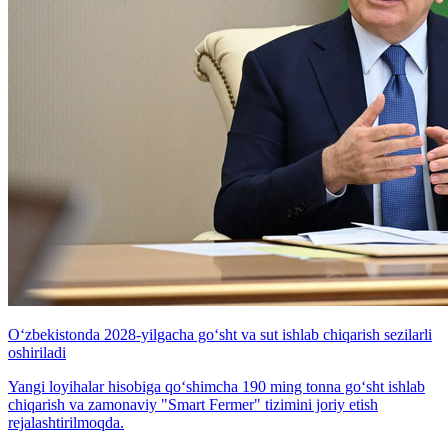
O‘zbekistonda 2028-yilgacha go‘sht va sut ishlab chiqarish sezilarli
oshiriladi
Yangi loyihalar hisobiga qo‘shimcha 190 ming tonna go‘sht ishlab
chiqarish va zamonaviy "Smart Fermer" tizimini joriy etish
rejalashtirilmoqda.