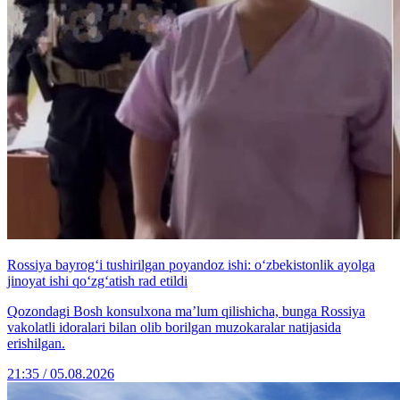
Rossiya bayrog‘i tushirilgan poyandoz ishi: o‘zbekistonlik ayolga
jinoyat ishi qo‘zg‘atish rad etildi
Qozondagi Bosh konsulxona ma’lum qilishicha, bunga Rossiya
vakolatli idoralari bilan olib borilgan muzokaralar natijasida
erishilgan.
21:35 / 05.08.2026