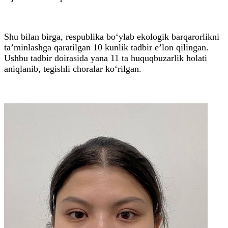
Shu bilan birga, respublika bo‘ylab ekologik barqarorlikni
ta’minlashga qaratilgan 10 kunlik tadbir e’lon qilingan.
Ushbu tadbir doirasida yana 11 ta huquqbuzarlik holati
aniqlanib, tegishli choralar ko‘rilgan.