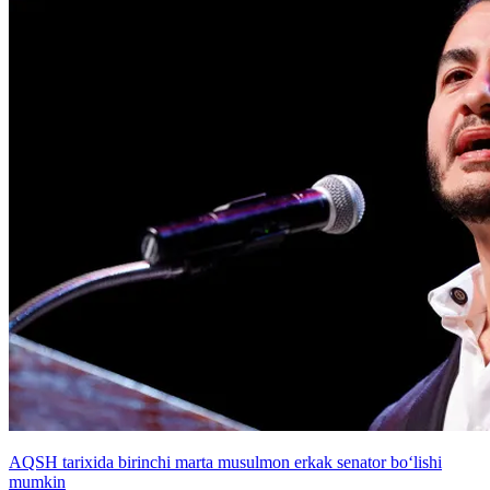
AQSH tarixida birinchi marta musulmon erkak senator bo‘lishi
mumkin