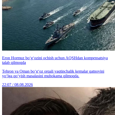
Eron Hormuz bo‘g‘ozini ochish uchun AQSHdan kompensatsiya
talab qilmoqda
Tehron va Oman bo‘g‘oz orqali vaqtinchalik kemalar qatnovini
yo‘lga qo‘yish masalasini muhokama qilmoqda.
22:07 / 08.08.2026