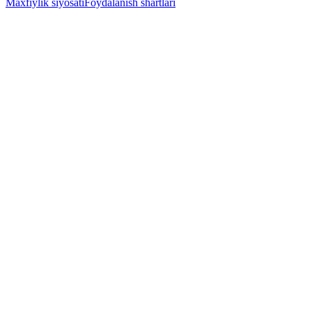
Maxfiylik siyosati
Foydalanish shartlari