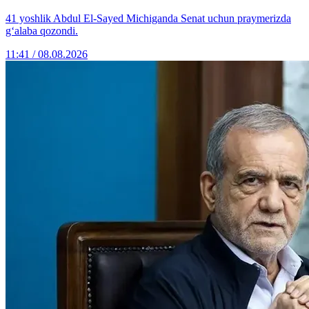
41 yoshlik Abdul El-Sayed Michiganda Senat uchun praymerizda
g‘alaba qozondi.
11:41 / 08.08.2026