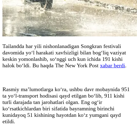
Tailandda har yili nishonlanadigan Songkran festivali
davomida yo‘l harakati xavfsizligi bilan bog‘liq vaziyat
keskin yomonlashib, so‘nggi uch kun ichida 191 kishi
halok bo‘ldi. Bu haqda The New York Post
xabar berdi
.
Rasmiy ma’lumotlarga ko‘ra, ushbu davr mobaynida 951
ta yo‘l-transport hodisasi qayd etilgan bo‘lib, 911 kishi
turli darajada tan jarohatlari olgan. Eng og‘ir
ko‘rsatkichlardan biri sifatida bayramning birinchi
kunidayoq 51 kishining hayotdan ko‘z yumgani qayd
etildi.