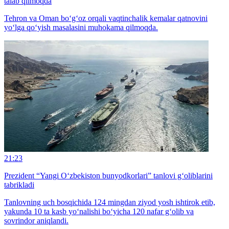
talab qilmoqda
Tehron va Oman bo‘g‘oz orqali vaqtinchalik kemalar qatnovini
yo‘lga qo‘yish masalasini muhokama qilmoqda.
21:23
Prezident “Yangi O‘zbekiston bunyodkorlari” tanlovi g‘oliblarini
tabrikladi
Tanlovning uch bosqichida 124 mingdan ziyod yosh ishtirok etib,
yakunda 10 ta kasb yo‘nalishi bo‘yicha 120 nafar g‘olib va
sovrindor aniqlandi.