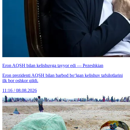
Eron AQSH bilan kelishuvga tayyor edi — Pezeshkian
Eron prezidenti AQSH bilan barbod bo‘lgan kelishuv tafsilotlarini
ilk bor oshkor qildi.
11:16 / 08.08.2026