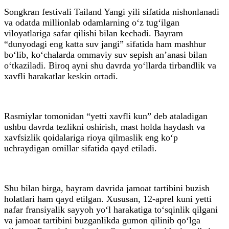
Songkran festivali Tailand Yangi yili sifatida nishonlanadi
va odatda millionlab odamlarning o‘z tug‘ilgan
viloyatlariga safar qilishi bilan kechadi. Bayram
“dunyodagi eng katta suv jangi” sifatida ham mashhur
bo‘lib, ko‘chalarda ommaviy suv sepish an’anasi bilan
o‘tkaziladi. Biroq ayni shu davrda yo‘llarda tirbandlik va
xavfli harakatlar keskin ortadi.
Rasmiylar tomonidan “yetti xavfli kun” deb ataladigan
ushbu davrda tezlikni oshirish, mast holda haydash va
xavfsizlik qoidalariga rioya qilmaslik eng ko‘p
uchraydigan omillar sifatida qayd etiladi.
Shu bilan birga, bayram davrida jamoat tartibini buzish
holatlari ham qayd etilgan. Xususan, 12-aprel kuni yetti
nafar fransiyalik sayyoh yo‘l harakatiga to‘sqinlik qilgani
va jamoat tartibini buzganlikda gumon qilinib qo‘lga