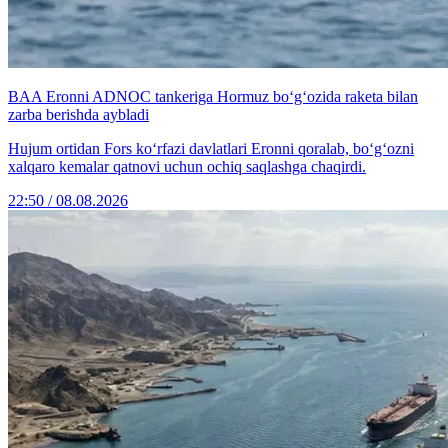
BAA Eronni ADNOC tankeriga Hormuz bo‘g‘ozida raketa bilan
zarba berishda aybladi
Hujum ortidan Fors ko‘rfazi davlatlari Eronni qoralab, bo‘g‘ozni
xalqaro kemalar qatnovi uchun ochiq saqlashga chaqirdi.
22:50 / 08.08.2026