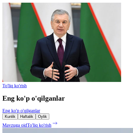
To'liq ko'rish
Eng ko'p o'qilganlar
Eng ko'p o'qilganlar
Kunlik
Haftalik
Oylik
Mavzuga oid
To'liq ko'rish