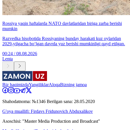
Rossiya yaqin haftalarda NATO davlatlaridan biriga zarba berishi
mumkin
Razvedka hisobotida Rossiyaning bunday harakati kuz oylaridan
2029-yilgacha bo‘lgan davrda yuz berishi mumkinligi qayd etilgan.
00:24 / 08.08.2026
Lenta
Biz haqimizda
Yangiliklar
Aloqa
Bizning jamoa
Shahodatnoma: №1346 Berilgan sana: 28.05.2020
G'oya muallifi: Firdavs Fridunovich Abduxalikov
Asoschisi: "Master Media Production and Broadcast"