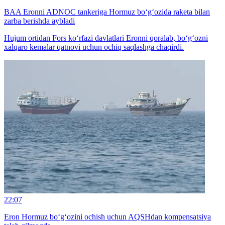
BAA Eronni ADNOC tankeriga Hormuz bo‘g‘ozida raketa bilan
zarba berishda aybladi
Hujum ortidan Fors ko‘rfazi davlatlari Eronni qoralab, bo‘g‘ozni
xalqaro kemalar qatnovi uchun ochiq saqlashga chaqirdi.
22:07
Eron Hormuz bo‘g‘ozini ochish uchun AQSHdan kompensatsiya