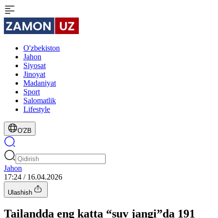
O'zbekiston
Jahon
Siyosat
Jinoyat
Madaniyat
Sport
Salomatlik
Lifestyle
O'ZB
Jahon
17:24 / 16.04.2026
Ulashish
Tailandda eng katta “suv jangi”da 191