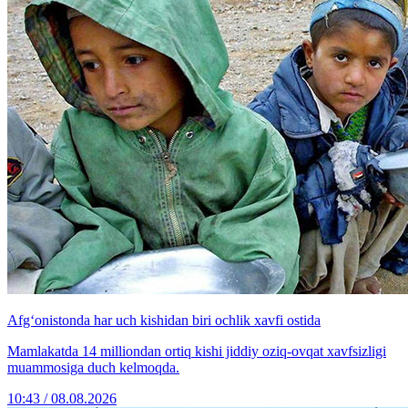
Afg‘onistonda har uch kishidan biri ochlik xavfi ostida
Mamlakatda 14 milliondan ortiq kishi jiddiy oziq-ovqat xavfsizligi
muammosiga duch kelmoqda.
10:43 / 08.08.2026