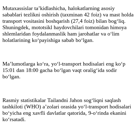
Mutaxassislar ta’kidlashicha, halokatlarning asosiy
sabablari tezlikni oshirish (taxminan 42 foiz) va mast holda
transport vositasini boshqarish (27,4 foiz) bilan bog‘liq.
Shuningdek, mototsikl haydovchilari tomonidan himoya
shlemlaridan foydalanmaslik ham jarohatlar va o‘lim
holatlarining ko‘payishiga sabab bo‘lgan.
Ma’lumotlarga ko‘ra, yo‘l-transport hodisalari eng ko‘p
15:01 dan 18:00 gacha bo‘lgan vaqt oralig‘ida sodir
bo‘lgan.
Rasmiy statistikalar Tailandni Jahon sog‘liqni saqlash
tashkiloti (WHO) a’zolari orasida yo‘l-transport hodisalari
bo‘yicha eng xavfli davlatlar qatorida, 9-o‘rinda ekanini
ko‘rsatadi.