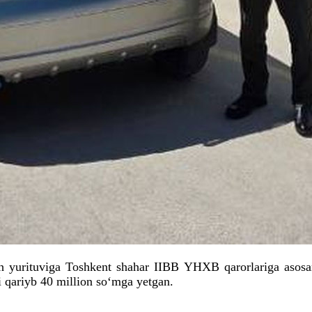
sh yurituviga Toshkent shahar IIBB
YHXB
qarorlariga asos
i qariyb 40 million so‘mga yetgan.