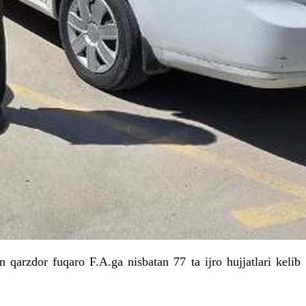
an qarzdor fuqaro
F
.A.
ga
nisbatan 77
ta
ijro hujjatlari kelib