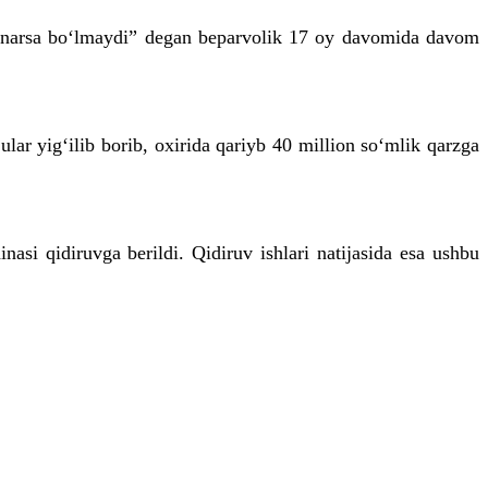
ech narsa bo‘lmaydi” degan beparvolik 17 oy davomida davom
lar yig‘ilib borib, oxirida qariyb 40 million so‘mlik qarzga
asi qidiruvga berildi. Qidiruv ishlari natijasida esa ushbu