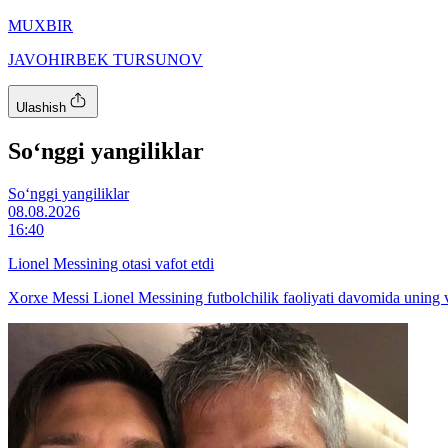
MUXBIR
JAVOHIRBEK TURSUNOV
Ulashish
So‘nggi yangiliklar
So‘nggi yangiliklar
08.08.2026
16:40
Lionel Messining otasi vafot etdi
Xorxe Messi Lionel Messining futbolchilik faoliyati davomida uning va