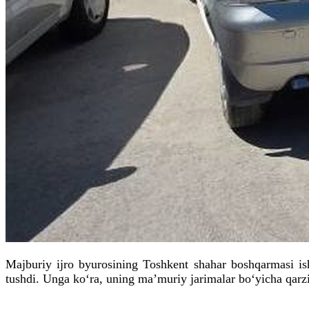
Majburiy ijro byurosining Toshkent shahar boshqarmasi i
tushdi. Unga ko‘ra, uning maʼmuriy jarimalar bo‘yicha qarz