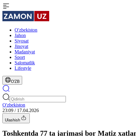
O'zbekiston
Jahon
Siyosat
Jinoyat
Madaniyat
Sport
Salomatlik
Lifestyle
O'ZB
O'zbekiston
23:09 / 17.04.2026
Ulashish
Toshkentda 77 ta jarimasi bor Matiz xatla