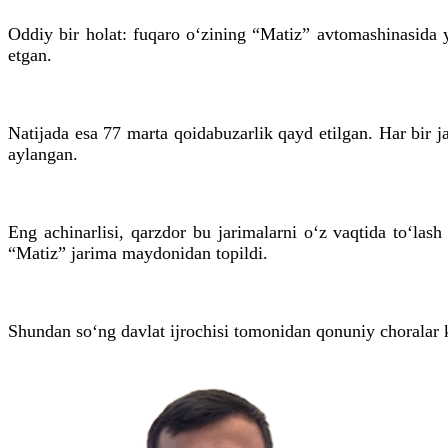
Oddiy bir holat: fuqaro o‘zining “Matiz” avtomashinasida 
etgan.
Natijada esa 77 marta qoidabuzarlik qayd etilgan. Har bir j
aylangan.
Eng
achinarlisi
, qarzdor bu jarimalarni o‘z vaqtida to‘lash
“Matiz” jarima maydonidan topildi.
Shundan so‘ng davlat ijrochisi tomonidan qonuniy choralar k