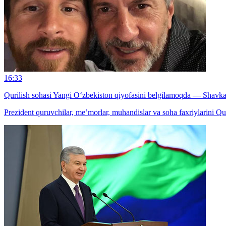
16:33
Qurilish sohasi Yangi O‘zbekiston qiyofasini belgilamoqda — Shavk
Prezident quruvchilar, me’morlar, muhandislar va soha faxriylarini Qu