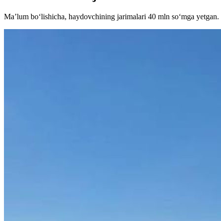
Maʼlum bo‘lishicha, haydovchining jarimalari 40 mln so‘mga yetgan.