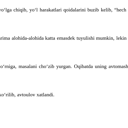
yo‘lga chiqib, yo‘l harakatlari qoidalarini buzib kelib, “h
arima alohida-alohida katta emasdek tuyulishi mumkin, lekin u
 o‘rniga, masalani cho‘zib yurgan. Oqibatda uning avtomashin
o‘rilib, avtoulov xatlandi.