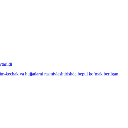
tarildi
m-kechak va hujjatlarni rasmiylashtirishda bepul ko‘mak berilgan.