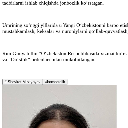
tadbirlarni ishlab chiqishda jonbozlik ko‘rsatgan.
Umrining so‘nggi yillarida u Yangi O‘zbekistonni barpo etish
mustahkamlash, keksalar va nuroniylarni qo‘llab-quvvatlash
Rim Giniyatullin “O‘zbekiston Respublikasida xizmat ko‘rsa
va “Do‘stlik” ordenlari bilan mukofotlangan.
# Shavkat Mirziyoyev
#hamdardlik