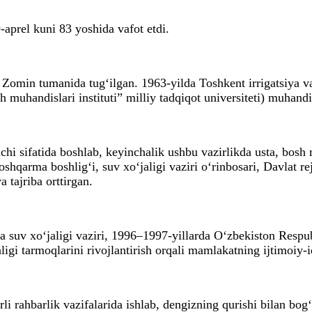
aprel kuni 83 yoshida vafot etdi.
Zomin tumanida tug‘ilgan. 1963-yilda Toshkent irrigatsiya va 
sh muhandislari instituti” milliy tadqiqot universiteti) muhan
hchi sifatida boshlab, keyinchalik ushbu vazirlikda usta, bos
oshqarma boshlig‘i, suv xo‘jaligi vaziri o‘rinbosari, Davlat re
a tajriba orttirgan.
a suv xo‘jaligi vaziri, 1996–1997-yillarda O‘zbekiston Respu
igi tarmoqlarini rivojlantirish orqali mamlakatning ijtimoiy-
i rahbarlik vazifalarida ishlab, dengizning qurishi bilan bog