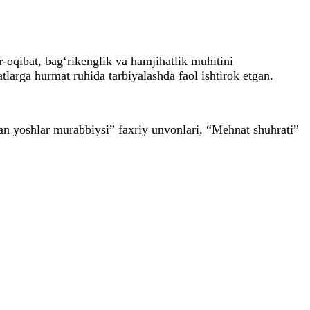
r-oqibat, bag‘rikenglik va hamjihatlik muhitini
arga hurmat ruhida tarbiyalashda faol ishtirok etgan.
an yoshlar murabbiysi” faxriy unvonlari, “Mehnat shuhrati”