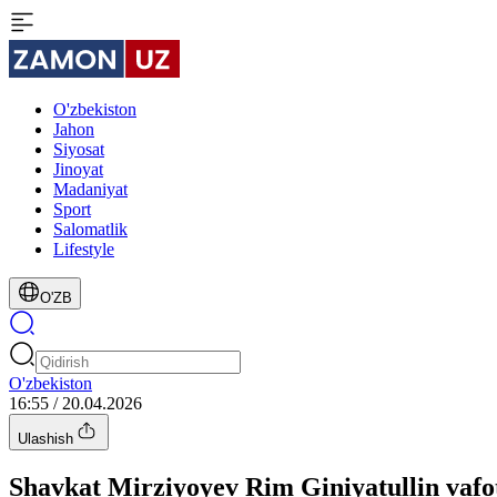
O'zbekiston
Jahon
Siyosat
Jinoyat
Madaniyat
Sport
Salomatlik
Lifestyle
O'ZB
O'zbekiston
16:55 / 20.04.2026
Ulashish
Shavkat Mirziyoyev Rim Giniyatullin vafot