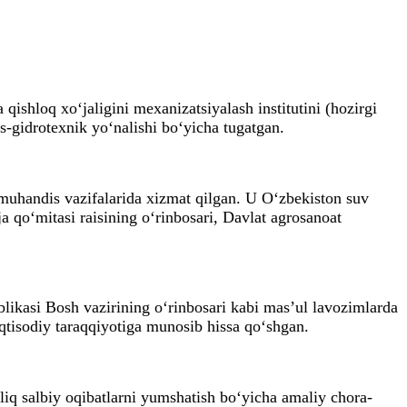
qishloq xo‘jaligini mexanizatsiyalash institutini (hozirgi
dis-gidrotexnik yo‘nalishi bo‘yicha tugatgan.
h muhandis vazifalarida xizmat qilgan. U O‘zbekiston suv
ja qo‘mitasi raisining o‘rinbosari, Davlat agrosanoat
blikasi Bosh vazirining o‘rinbosari kabi mas’ul lavozimlarda
iqtisodiy taraqqiyotiga munosib hissa qo‘shgan.
‘liq salbiy oqibatlarni yumshatish bo‘yicha amaliy chora-