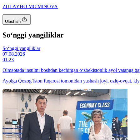
ZULAYHO MO'MINOVA
Ulashish
So‘nggi yangiliklar
So‘nggi yangiliklar
07.08.2026
01:23
Olmaotada insultni boshdan kechirgan o‘zbekistonlik ayol vatanga qay
Ayolga Qozog‘iston fuqarosi tomonidan yashash joyi, oziq-ovqat, kiyi