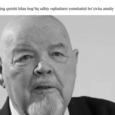
ng qurishi bilan bog‘liq salbiy oqibatlarni yumshatish bo‘yicha amaliy 