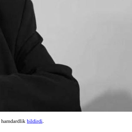
n hamdardlik
bildirdi
.