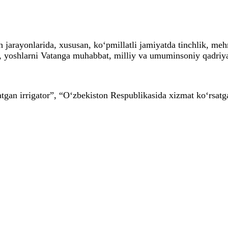
 jarayonlarida, xususan, ko‘pmillatli jamiyatda tinchlik, meh
, yoshlarni Vatanga muhabbat, milliy va umuminsoniy qadriyatl
tgan irrigator”, “O‘zbekiston Respublikasida xizmat ko‘rsatg