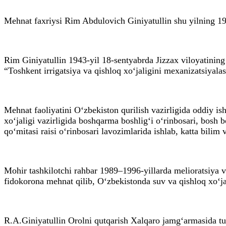
Mehnat faxriysi Rim Abdulovich Giniyatullin shu yilning 19-
Rim Giniyatullin 1943-yil 18-sentyabrda Jizzax viloyatining 
“Toshkent irrigatsiya va qishloq xo‘jaligini mexanizatsiyala
Mehnat faoliyatini O‘zbekiston qurilish vazirligida oddiy is
xo‘jaligi vazirligida boshqarma boshlig‘i o‘rinbosari, bosh b
qo‘mitasi raisi o‘rinbosari lavozimlarida ishlab, katta bilim v
Mohir tashkilotchi rahbar 1989–1996-yillarda melioratsiya v
fidokorona mehnat qilib, O‘zbekistonda suv va qishloq xo‘jal
R.A.Giniyatullin Orolni qutqarish Xalqaro jamg‘armasida turl