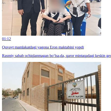
01:12
Quvayt mamlakatdagi yagona Eron maktabini yopdi
Rasmiy sabab ochiqlanmagan bo‘lsa-da, qaror mintaqadagi keskin geos