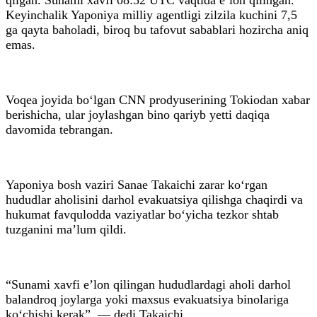
Keyinchalik Yaponiya milliy agentligi zilzila kuchini 7,5
ga qayta baholadi, biroq bu tafovut sabablari hozircha aniq
emas.
Voqea joyida bo‘lgan CNN prodyuserining Tokiodan xabar
berishicha, ular joylashgan bino qariyb yetti daqiqa
davomida tebrangan.
Yaponiya bosh vaziri Sanae Takaichi zarar ko‘rgan
hududlar aholisini darhol evakuatsiya qilishga chaqirdi va
hukumat favqulodda vaziyatlar bo‘yicha tezkor shtab
tuzganini ma’lum qildi.
“Sunami xavfi e’lon qilingan hududlardagi aholi darhol
balandroq joylarga yoki maxsus evakuatsiya binolariga
ko‘chishi kerak”, — dedi Takaichi.