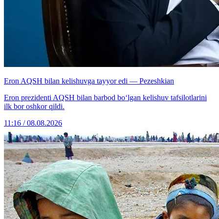
Eron AQSH bilan kelishuvga tayyor edi — Pezeshkian
Eron prezidenti AQSH bilan barbod bo‘lgan kelishuv tafsilotlarini
ilk bor oshkor qildi.
11:16 / 08.08.2026