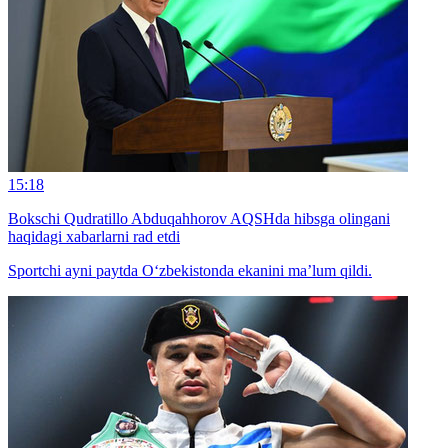
15:18
Bokschi Qudratillo Abduqahhorov AQSHda hibsga olingani
haqidagi xabarlarni rad etdi
Sportchi ayni paytda O‘zbekistonda ekanini ma’lum qildi.