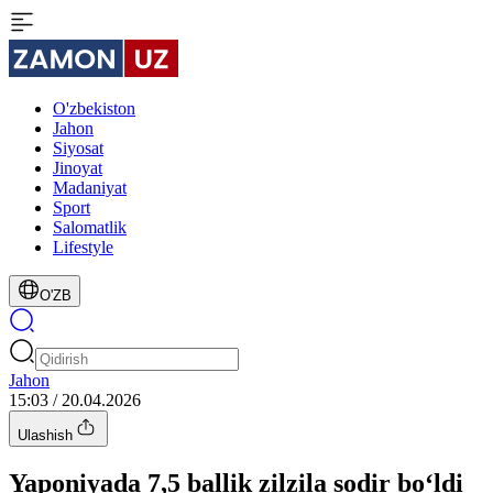
O'zbekiston
Jahon
Siyosat
Jinoyat
Madaniyat
Sport
Salomatlik
Lifestyle
O'ZB
Jahon
15:03 / 20.04.2026
Ulashish
Yaponiyada 7,5 ballik zilzila sodir bo‘ldi