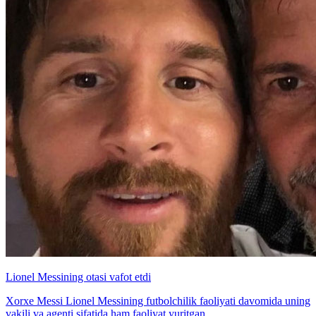
Lionel Messining otasi vafot etdi
Xorxe Messi Lionel Messining futbolchilik faoliyati davomida uning
vakili va agenti sifatida ham faoliyat yuritgan.