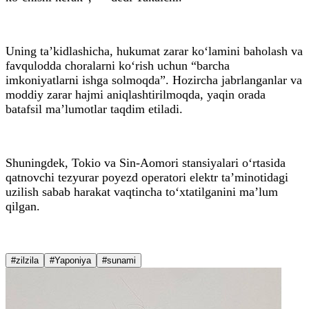
Uning ta’kidlashicha, hukumat zarar ko‘lamini baholash va
favqulodda choralarni ko‘rish uchun “barcha
imkoniyatlarni ishga solmoqda”. Hozircha jabrlanganlar va
moddiy zarar hajmi aniqlashtirilmoqda, yaqin orada
batafsil ma’lumotlar taqdim etiladi.
Shuningdek, Tokio va Sin-Aomori stansiyalari o‘rtasida
qatnovchi tezyurar poyezd operatori elektr ta’minotidagi
uzilish sabab harakat vaqtincha to‘xtatilganini ma’lum
qilgan.
#zilzila
#Yaponiya
#sunami