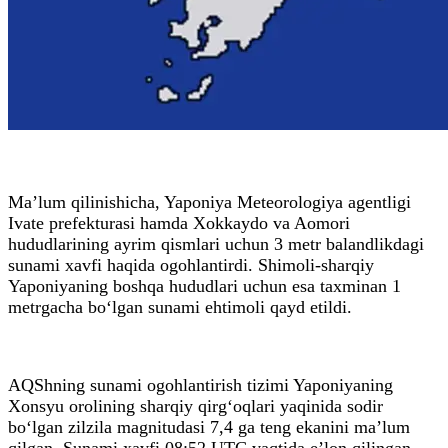
Ma’lum qilinishicha, Yaponiya Meteorologiya agentligi
Ivate prefekturasi hamda Xokkaydo va Aomori
hududlarining ayrim qismlari uchun 3 metr balandlikdagi
sunami xavfi haqida ogohlantirdi. Shimoli-sharqiy
Yaponiyaning boshqa hududlari uchun esa taxminan 1
metrgacha bo‘lgan sunami ehtimoli qayd etildi.
AQShning sunami ogohlantirish tizimi Yaponiyaning
Xonsyu orolining sharqiy qirg‘oqlari yaqinida sodir
bo‘lgan zilzila magnitudasi 7,4 ga teng ekanini ma’lum
qilgan. Sunami xavfi 08:52 UTC vaqtida e’lon qilingan.