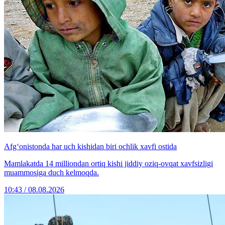
Afg‘onistonda har uch kishidan biri ochlik xavfi ostida
Mamlakatda 14 milliondan ortiq kishi jiddiy oziq-ovqat xavfsizligi
muammosiga duch kelmoqda.
10:43 / 08.08.2026