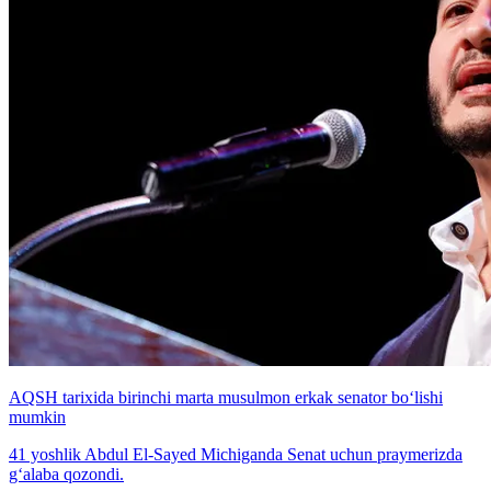
AQSH tarixida birinchi marta musulmon erkak senator bo‘lishi
mumkin
41 yoshlik Abdul El-Sayed Michiganda Senat uchun praymerizda
g‘alaba qozondi.