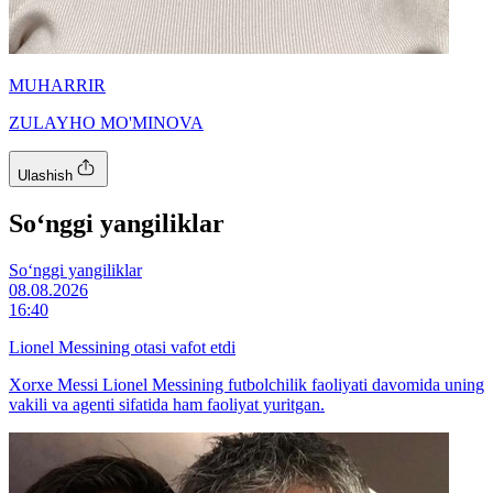
MUHARRIR
ZULAYHO MO'MINOVA
Ulashish
So‘nggi yangiliklar
So‘nggi yangiliklar
08.08.2026
16:40
Lionel Messining otasi vafot etdi
Xorxe Messi Lionel Messining futbolchilik faoliyati davomida uning
vakili va agenti sifatida ham faoliyat yuritgan.