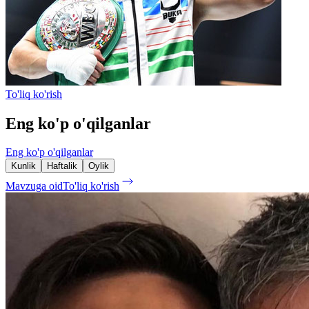
To'liq ko'rish
Eng ko'p o'qilganlar
Eng ko'p o'qilganlar
Kunlik
Haftalik
Oylik
Mavzuga oid
To'liq ko'rish