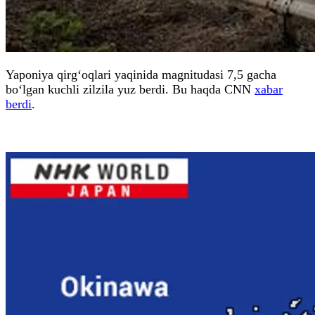
Yaponiya qirg‘oqlari yaqinida magnitudasi 7,5 gacha
bo‘lgan kuchli zilzila yuz berdi. Bu haqda CNN
xabar
berdi
.