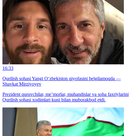
16:33
Qurilish sohasi Yangi O‘zbekiston qiyofasini belgilamoqda —
Shavkat Mirziyoyev
Prezident quruvchilar, me’morlar, muhandislar va soha faxriylarini
Qurilish sohasi xodimlari kuni bilan muborakbod etdi.