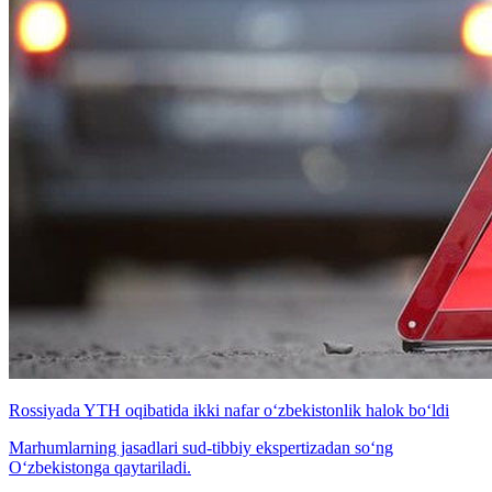
Rossiyada YTH oqibatida ikki nafar o‘zbekistonlik halok bo‘ldi
Marhumlarning jasadlari sud-tibbiy ekspertizadan so‘ng
O‘zbekistonga qaytariladi.