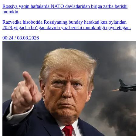
Rossiya yaqin haftalarda NATO davlatlaridan biriga zarba berishi
mumkin
Razvedka hisobotida Rossiyaning bunday harakati kuz oylaridan
2029-yilgacha bo‘lgan davrda yuz berishi mumkinligi qayd etilgan.
00:24 / 08.08.2026