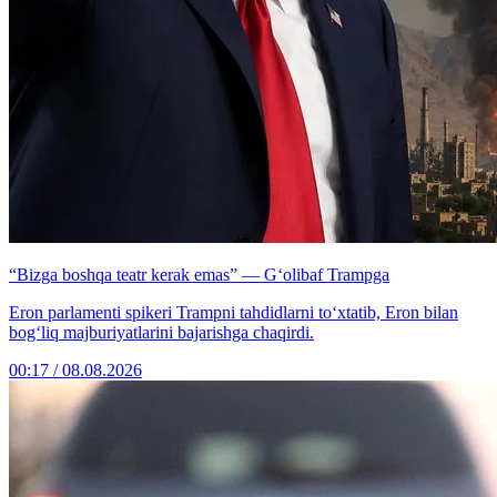
“Bizga boshqa teatr kerak emas” — G‘olibaf Trampga
Eron parlamenti spikeri Trampni tahdidlarni to‘xtatib, Eron bilan
bog‘liq majburiyatlarini bajarishga chaqirdi.
00:17 / 08.08.2026