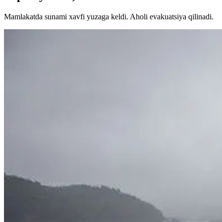
Mamlakatda sunami xavfi yuzaga keldi. Aholi evakuatsiya qilinadi.