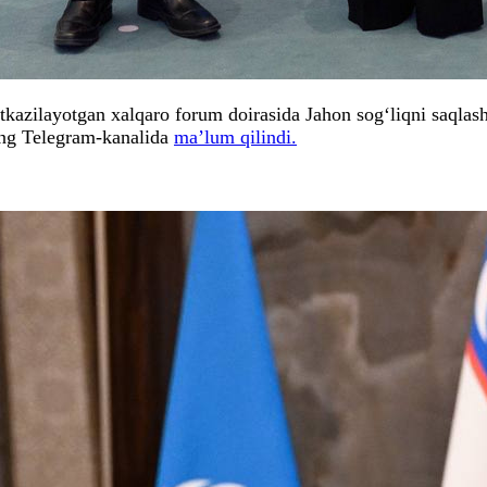
kazilayotgan xalqaro forum doirasida Jahon sog‘liqni saqlas
ing Telegram-kanalida
ma’lum qilindi.