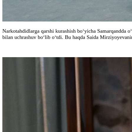
Narkotahdidlarga qarshi kurashish bo‘yicha Samarqandda o‘t
bilan uchrashuv bo‘lib o‘tdi. Bu haqda Saida Mirziyoyevan