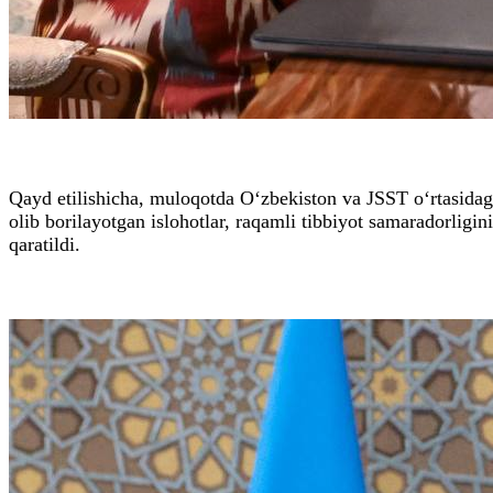
Qayd etilishicha, muloqotda O‘zbekiston va JSST o‘rtasidagi
olib borilayotgan islohotlar, raqamli tibbiyot samaradorligin
qaratildi.