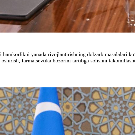
 hamkorlikni yanada rivojlantirishning dolzarb masalalari ko‘
i oshirish, farmatsevtika bozorini tartibga solishni takomillas