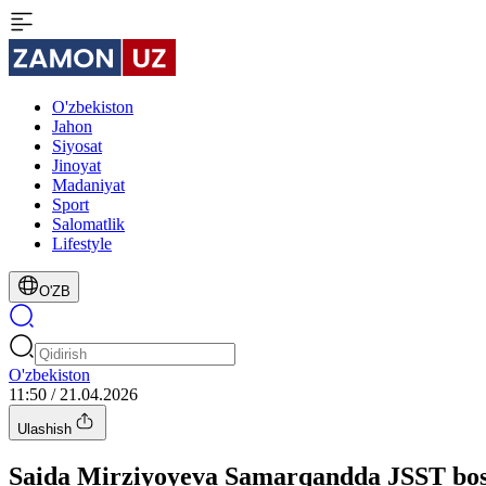
O'zbekiston
Jahon
Siyosat
Jinoyat
Madaniyat
Sport
Salomatlik
Lifestyle
O'ZB
O'zbekiston
11:50 / 21.04.2026
Ulashish
Saida Mirziyoyeva Samarqandda JSST bosh