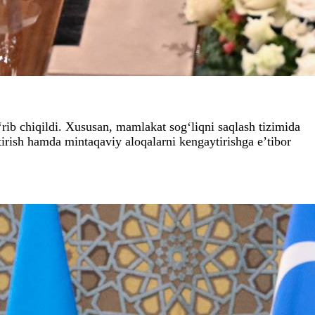
rib chiqildi. Xususan, mamlakat sog‘liqni saqlash tizimida
htirish hamda mintaqaviy aloqalarni kengaytirishga e’tibor