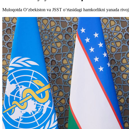
Muloqotda O‘zbekiston va JSST o‘rtasidagi hamkorlikni yanada rivojlan