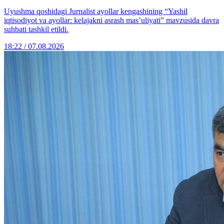
Uyushma qoshidagi Jurnalist ayollar kengashining “Yashil
iqtisodiyot va ayollar: kelajakni asrash mas’uliyati” mavzusida davra
suhbati tashkil etildi.
18:22 / 07.08.2026