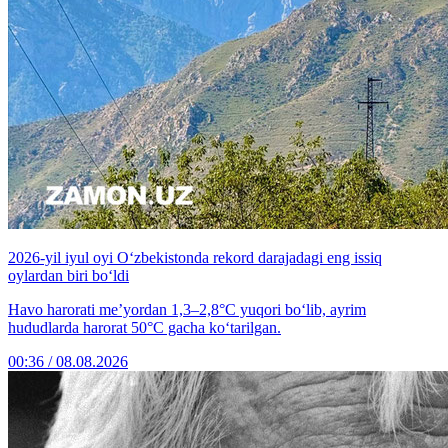
2026-yil iyul oyi O‘zbekistonda rekord darajadagi eng issiq
oylardan biri bo‘ldi
Havo harorati me’yordan 1,3–2,8°C yuqori bo‘lib, ayrim
hududlarda harorat 50°C gacha ko‘tarilgan.
00:36 / 08.08.2026