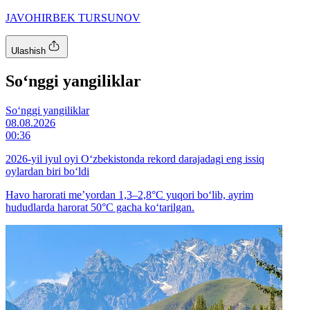
JAVOHIRBEK TURSUNOV
Ulashish
So‘nggi yangiliklar
So‘nggi yangiliklar
08.08.2026
00:36
2026-yil iyul oyi O‘zbekistonda rekord darajadagi eng issiq
oylardan biri bo‘ldi
Havo harorati me’yordan 1,3–2,8°C yuqori bo‘lib, ayrim
hududlarda harorat 50°C gacha ko‘tarilgan.