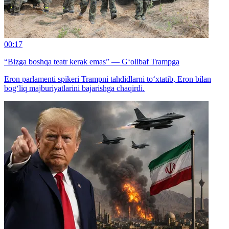
00:17
“Bizga boshqa teatr kerak emas” — G‘olibaf Trampga
Eron parlamenti spikeri Trampni tahdidlarni to‘xtatib, Eron bilan
bog‘liq majburiyatlarini bajarishga chaqirdi.