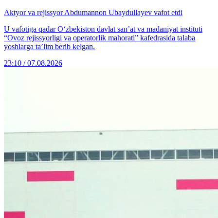
Aktyor va rejissyor Abdumannon Ubaydullayev vafot etdi
U vafotiga qadar O‘zbekiston davlat san’at va madaniyat instituti
“Ovoz rejissyorligi va operatorlik mahorati” kafedrasida talaba
yoshlarga ta’lim berib kelgan.
23:10 / 07.08.2026