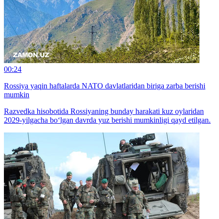
00:24
Rossiya yaqin haftalarda NATO davlatlaridan biriga zarba berishi
mumkin
Razvedka hisobotida Rossiyaning bunday harakati kuz oylaridan
2029-yilgacha bo‘lgan davrda yuz berishi mumkinligi qayd etilgan.