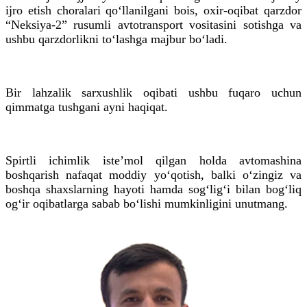
ijro etish choralari qo‘llanilgani bois, oxir-oqibat qarzdor
“
Neksiya
-2” rusumli avtotransport vositasini sotishga va
ushbu qarzdorlikni to‘lashga majbur bo‘ladi.
Bir lahzalik sarxushlik oqibati ushbu fuqaro uchun
qimmatga tushgani ayni haqiqat.
Spirtli ichimlik isteʼmol qilgan holda avtomashina
boshqarish nafaqat moddiy yo‘qotish, balki o‘zingiz va
boshqa shaxslarning hayoti hamda sog‘lig‘i bilan bog‘liq
og‘ir oqibatlarga sabab bo‘lishi mumkinligini
unutmang
.