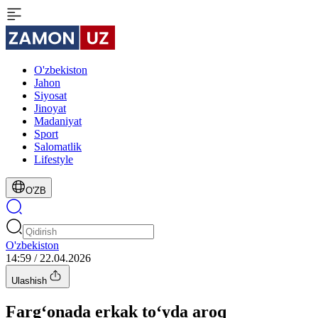
O'zbekiston
Jahon
Siyosat
Jinoyat
Madaniyat
Sport
Salomatlik
Lifestyle
O'ZB
O'zbekiston
14:59 / 22.04.2026
Ulashish
Farg‘onada erkak to‘yda aroq