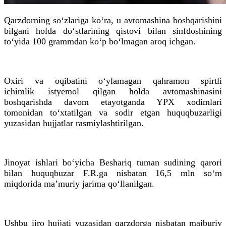
Qarzdorning so‘zlariga ko‘ra, u avtomashina boshqarishini
bilgani holda do‘stlarining
qistovi
bilan sinfdoshining
to‘yida 100 grammdan ko‘p bo‘lmagan aroq ichgan.
Oxiri va oqibatini o‘ylamagan qahramon spirtli
ichimlik
istyemol
qilgan holda avtomashinasini
boshqarishda davom etayotganda
YPX
xodimlari
tomonidan to‘xtatilgan va sodir etgan huquqbuzarligi
yuzasidan hujjatlar rasmiylashtirilgan.
Jinoyat ishlari bo‘yicha Beshariq tuman sudining qarori
bilan huquqbuzar
F
.
R
.
ga
nisbatan 16,5
mln
so‘m
miqdorida maʼmuriy jarima qo‘llanilgan.
Ushbu ijro hujjati yuzasidan qarzdorga nisbatan majburiy