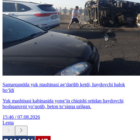
Samarqandda yuk mashinasi ag‘darilib ketdi, haydovchi halok
bo‘ldi
Yuk mashinasi kabinasida yong‘in chiqishi ortidan haydovchi
boshqaruvni yo‘qotib, beton to‘siqqa urilgan.
15:46 / 07.08.2026
Lenta