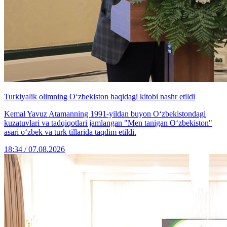
Turkiyalik olimning O‘zbekiston haqidagi kitobi nashr etildi
Kemal Yavuz Atamanning 1991-yildan buyon O‘zbekistondagi
kuzatuvlari va tadqiqotlari jamlangan "Men tanigan O‘zbekiston"
asari o‘zbek va turk tillarida taqdim etildi.
18:34 / 07.08.2026