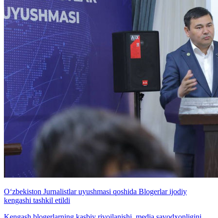
O‘zbekiston Jurnalistlar uyushmasi qoshida Blogerlar ijodiy
kengashi tashkil etildi
Kengash blogerlarning kasbiy rivojlanishi, media savodxonligini