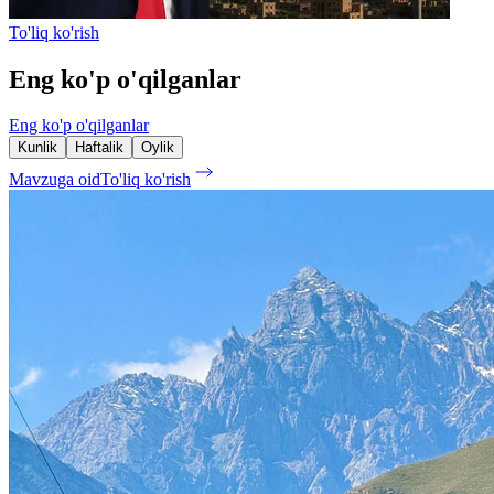
To'liq ko'rish
Eng ko'p o'qilganlar
Eng ko'p o'qilganlar
Kunlik
Haftalik
Oylik
Mavzuga oid
To'liq ko'rish