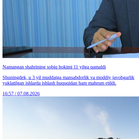
Namangan shahrining sobiq hokimi 11 yilga qamaldi
Shuningdek, u 3 yil muddatga mansabdorlik va moddiy javobgarlik
yuklatilgan ishlarda ishlash huquqidan ham mahrum etildi.
16:57 / 07.08.2026