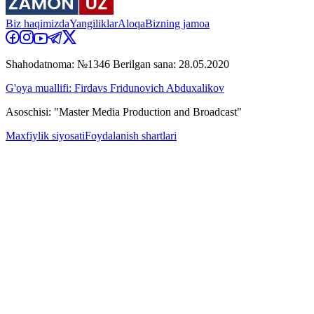
Biz haqimizda
Yangiliklar
Aloqa
Bizning jamoa
Shahodatnoma: №1346 Berilgan sana: 28.05.2020
G'oya muallifi: Firdavs Fridunovich Abduxalikov
Asoschisi: "Master Media Production and Broadcast"
Maxfiylik siyosati
Foydalanish shartlari