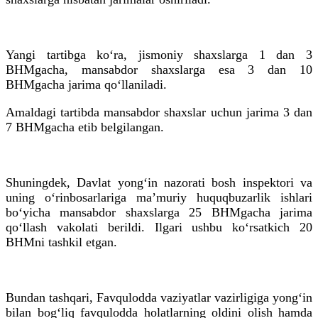
Yangi tartibga ko‘ra, jismoniy shaxslarga 1 dan 3
BHMgacha, mansabdor shaxslarga esa 3 dan 10
BHMgacha jarima qo‘llaniladi.
Amaldagi tartibda mansabdor shaxslar uchun jarima 3 dan
7 BHMgacha etib belgilangan.
Shuningdek, Davlat yong‘in nazorati bosh inspektori va
uning o‘rinbosarlariga ma’muriy huquqbuzarlik ishlari
bo‘yicha mansabdor shaxslarga 25 BHMgacha jarima
qo‘llash vakolati berildi. Ilgari ushbu ko‘rsatkich 20
BHMni tashkil etgan.
Bundan tashqari, Favqulodda vaziyatlar vazirligiga yong‘in
bilan bog‘liq favqulodda holatlarning oldini olish hamda