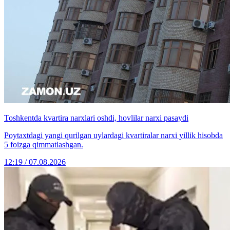
Toshkentda kvartira narxlari oshdi, hovlilar narxi pasaydi
Poytaxtdagi yangi qurilgan uylardagi kvartiralar narxi yillik hisobda
5 foizga qimmatlashgan.
12:19 / 07.08.2026