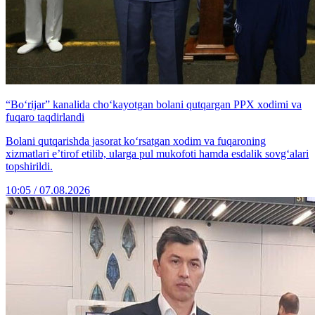
“Bo‘rijar” kanalida cho‘kayotgan bolani qutqargan PPX xodimi va
fuqaro taqdirlandi
Bolani qutqarishda jasorat ko‘rsatgan xodim va fuqaroning
xizmatlari e’tirof etilib, ularga pul mukofoti hamda esdalik sovg‘alari
topshirildi.
10:05 / 07.08.2026