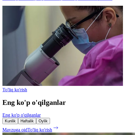
To'liq ko'rish
Eng ko'p o'qilganlar
Eng ko'p o'qilganlar
Kunlik
Haftalik
Oylik
Mavzuga oid
To'liq ko'rish