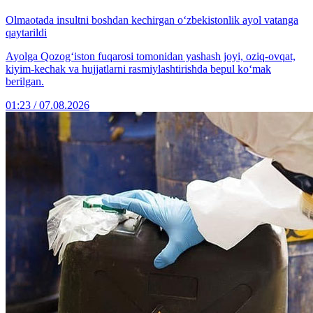
Olmaotada insultni boshdan kechirgan o‘zbekistonlik ayol vatanga
qaytarildi
Ayolga Qozog‘iston fuqarosi tomonidan yashash joyi, oziq-ovqat,
kiyim-kechak va hujjatlarni rasmiylashtirishda bepul ko‘mak
berilgan.
01:23 / 07.08.2026