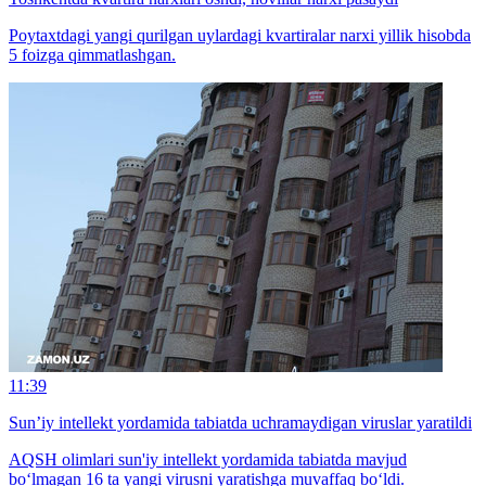
Poytaxtdagi yangi qurilgan uylardagi kvartiralar narxi yillik hisobda
5 foizga qimmatlashgan.
11:39
Sun’iy intellekt yordamida tabiatda uchramaydigan viruslar yaratildi
AQSH olimlari sun'iy intellekt yordamida tabiatda mavjud
bo‘lmagan 16 ta yangi virusni yaratishga muvaffaq bo‘ldi.