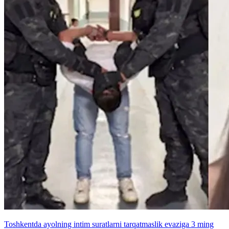
Toshkentda ayolning intim suratlarni tarqatmaslik evaziga 3 ming