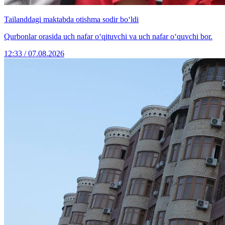
Tailanddagi maktabda otishma sodir bo‘ldi
Qurbonlar orasida uch nafar o‘qituvchi va uch nafar o‘quvchi bor.
12:33 / 07.08.2026