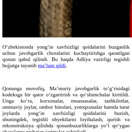
O‘zbekistonda yong‘in xavfsizligi qoidalarini buzganlik
uchun javobgarlik choralarini kuchaytirishga qaratilgan
qonun qabul qilindi. Bu haqda Adliya vazirligi tegishli
hujjatga tayanib
ma’lum qildi
.
Qonunga muvofiq, Ma’muriy javobgarlik to‘g‘risidagi
kodeksga bir qator o‘zgartirish va qo‘shimchalar kiritildi.
Unga ko‘ra, korxonalar, muassasalar, tashkilotlar,
ommaviy joylar, ombor binolari, yotoqxonalar hamda turar
joylarda yong‘in xavfsizligi qoidalarini buzish,
shuningdek, tegishli obyektlarni loyihalash, qurish va
rekonstruksiya qilishda qonunbuzarliklarga yo‘l qo‘ygan
shaxslarga nisbatan jarimalar oshiriladi.