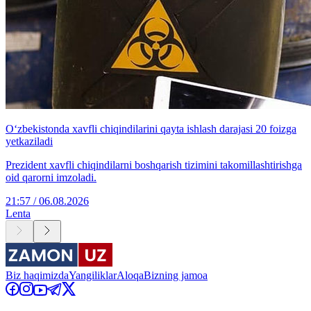
O‘zbekistonda xavfli chiqindilarini qayta ishlash darajasi 20 foizga
yetkaziladi
Prezident xavfli chiqindilarni boshqarish tizimini takomillashtirishga
oid qarorni imzoladi.
21:57 / 06.08.2026
Lenta
Biz haqimizda
Yangiliklar
Aloqa
Bizning jamoa