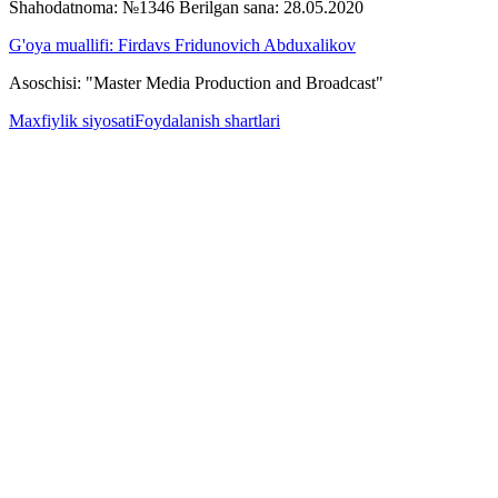
Shahodatnoma: №1346 Berilgan sana: 28.05.2020
G'oya muallifi: Firdavs Fridunovich Abduxalikov
Asoschisi: "Master Media Production and Broadcast"
Maxfiylik siyosati
Foydalanish shartlari