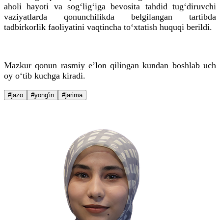
aholi hayoti va sog‘lig‘iga bevosita tahdid tug‘diruvchi
vaziyatlarda qonunchilikda belgilangan tartibda
tadbirkorlik faoliyatini vaqtincha to‘xtatish huquqi berildi.
Mazkur qonun rasmiy e’lon qilingan kundan boshlab uch
oy o‘tib kuchga kiradi.
#jazo
#yong'in
#jarima