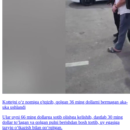
Kottejni o‘z nomiga o'tqizib, qolgan 36 ming dollarni bermagan aka-
uka ushlandi
Ular uyni 66 ming dollarga sotib olishga kelishib, dastlab 30 ming
dollar to‘lagan va qolgan pulni berishdan bosh tortib, uy egasiga
tazyiq o‘tkazish bilan qo‘rqitgan.