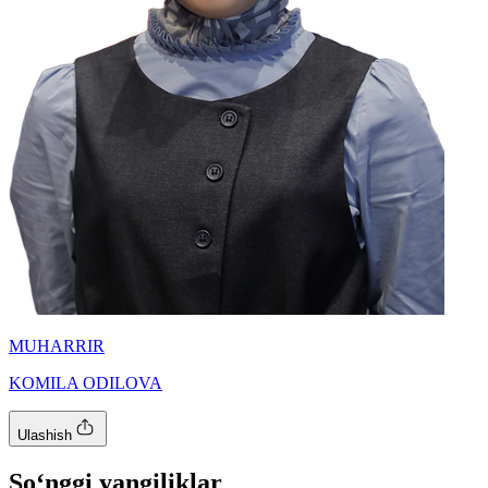
MUHARRIR
KOMILA ODILOVA
Ulashish
So‘nggi yangiliklar