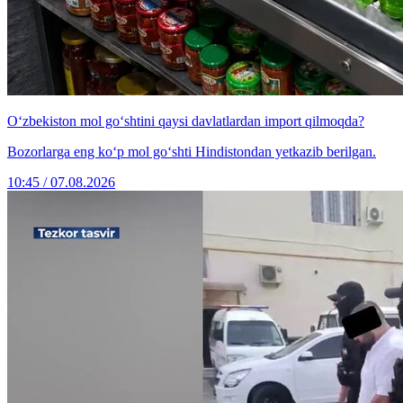
O‘zbekiston mol go‘shtini qaysi davlatlardan import qilmoqda?
Bozorlarga eng ko‘p mol go‘shti Hindistondan yetkazib berilgan.
10:45 / 07.08.2026