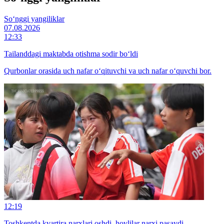
So‘nggi yangiliklar
07.08.2026
12:33
Tailanddagi maktabda otishma sodir bo‘ldi
Qurbonlar orasida uch nafar o‘qituvchi va uch nafar o‘quvchi bor.
12:19
Toshkentda kvartira narxlari oshdi, hovlilar narxi pasaydi