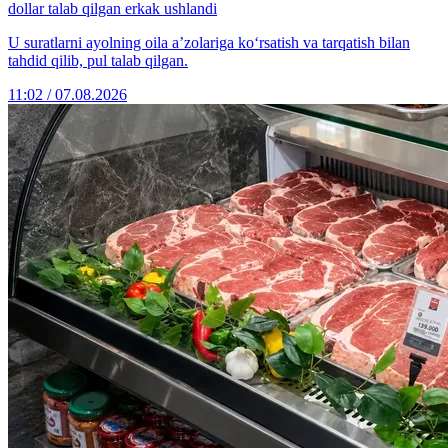
dollar talab qilgan erkak ushlandi
U suratlarni ayolning oila a’zolariga ko‘rsatish va tarqatish bilan
tahdid qilib, pul talab qilgan.
11:02 / 07.08.2026