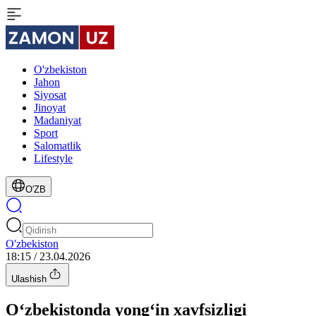
O'zbekiston
Jahon
Siyosat
Jinoyat
Madaniyat
Sport
Salomatlik
Lifestyle
O'ZB
O'zbekiston
18:15 / 23.04.2026
Ulashish
O‘zbekistonda yong‘in xavfsizligi