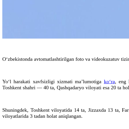
O‘zbekistonda avtomatlashtirilgan foto va videokuzatuv tizim
Yo‘l harakati xavfsizligi xizmati ma’lumotiga
ko‘ra
, eng 
Toshkent shahri — 40 ta, Qashqadaryo viloyati esa 20 ta hola
Shuningdek, Toshkent viloyatida 14 ta, Jizzaxda 13 ta, F
viloyatlarida 3 tadan holat aniqlangan.