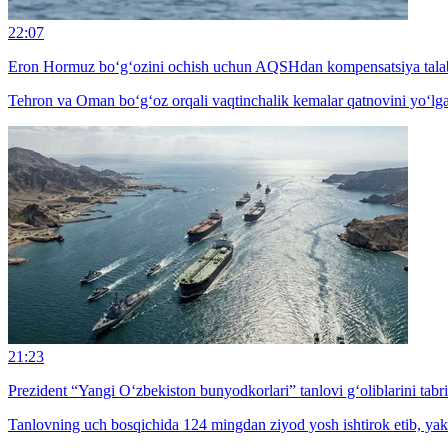
22:07
Eron Hormuz bo‘g‘ozini ochish uchun AQSHdan kompensatsiya tala
Tehron va Oman bo‘g‘oz orqali vaqtinchalik kemalar qatnovini yo‘l
21:23
Prezident “Yangi O‘zbekiston bunyodkorlari” tanlovi g‘oliblarini tabri
Tanlovning uch bosqichida 124 mingdan ziyod yosh ishtirok etib, yaku