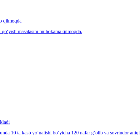
b qilmoqda
ga qo‘yish masalasini muhokama qilmoqda.
kladi
nda 10 ta kasb yo‘nalishi bo‘yicha 120 nafar g‘olib va sovrindor aniql