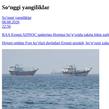
So‘nggi yangiliklar
So‘nggi yangiliklar
08.08.2026
22:50
BAA Eronni ADNOC tankeriga Hormuz bo‘g‘ozida raketa bilan zarba
Hujum ortidan Fors ko‘rfazi davlatlari Eronni qoralab, bo‘g‘ozni xal