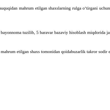
h huquqidan mahrum etilgan shaxslarning rulga o‘tirgani uch
 bayonnoma tuzilib, 5 baravar bazaviy hisoblash miqdorida ja
 mahrum etilgan shaxs tomonidan qoidabuzarlik takror sodir et