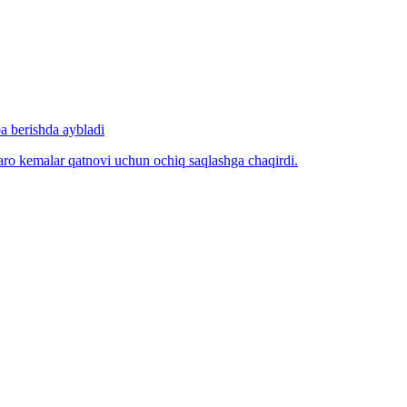
 berishda aybladi
qaro kemalar qatnovi uchun ochiq saqlashga chaqirdi.