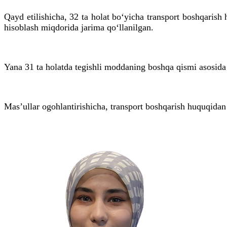
Qayd etilishicha, 32 ta holat bo‘yicha transport boshqaris
hisoblash miqdorida jarima qo‘llanilgan.
Yana 31 ta holatda tegishli moddaning boshqa qismi asosida
Mas’ullar ogohlantirishicha, transport boshqarish huquqidan