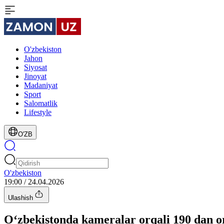
O'zbekiston
Jahon
Siyosat
Jinoyat
Madaniyat
Sport
Salomatlik
Lifestyle
O'ZB
O'zbekiston
19:00 / 24.04.2026
Ulashish
O‘zbekistonda kameralar orqali 190 dan or