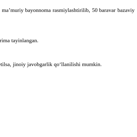
un ma’muriy bayonnoma rasmiylashtirilib, 50 baravar bazaviy
rima tayinlangan.
ilsa, jinoiy javobgarlik qo‘llanilishi mumkin.