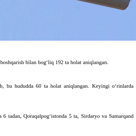
boshqarish bilan bog‘liq 192 ta holat aniqlangan.
ib, bu hududda 60 ta holat aniqlangan. Keyingi o‘rinlarda
a 6 tadan, Qoraqalpog‘istonda 5 ta, Sirdaryo va Samarqand