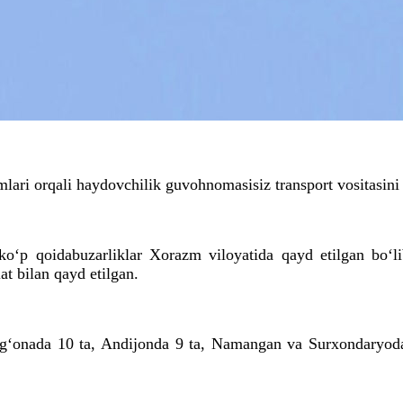
lari orqali haydovchilik guvohnomasisiz transport vositasini 
ko‘p qoidabuzarliklar Xorazm viloyatida qayd etilgan bo‘l
t bilan qayd etilgan.
arg‘onada 10 ta, Andijonda 9 ta, Namangan va Surxondaryod