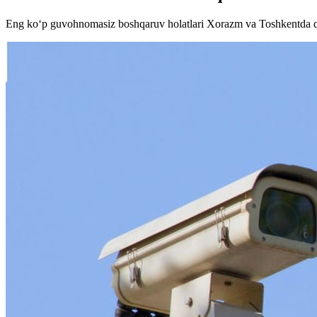
Eng ko‘p guvohnomasiz boshqaruv holatlari Xorazm va Toshkentda q