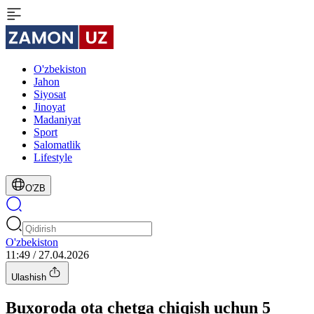
O'zbekiston
Jahon
Siyosat
Jinoyat
Madaniyat
Sport
Salomatlik
Lifestyle
O'ZB
O'zbekiston
11:49 / 27.04.2026
Ulashish
Buxoroda ota chetga chiqish uchun 5