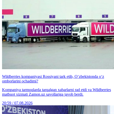
Wildberries kompaniyasi Rossiyani tark etib, O‘zbekistonda o‘z
omborlarini ochadimi?
Kompaniya tarmoqlarda tarqalgan xabarlarni rad etdi va Wildberries
matbuot xizmati Zamon.uz savollariga javob berdi.
20:59 / 07.08.2026