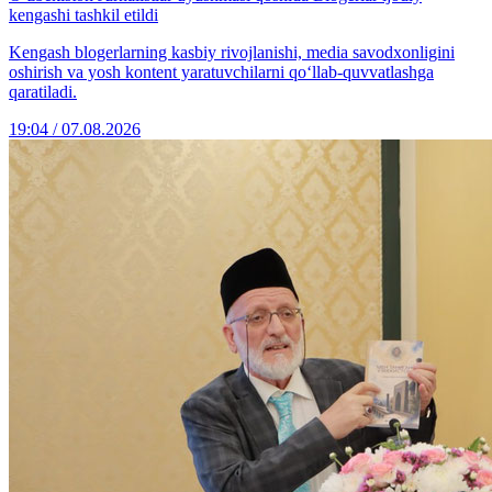
kengashi tashkil etildi
Kengash blogerlarning kasbiy rivojlanishi, media savodxonligini
oshirish va yosh kontent yaratuvchilarni qo‘llab-quvvatlashga
qaratiladi.
19:04 / 07.08.2026