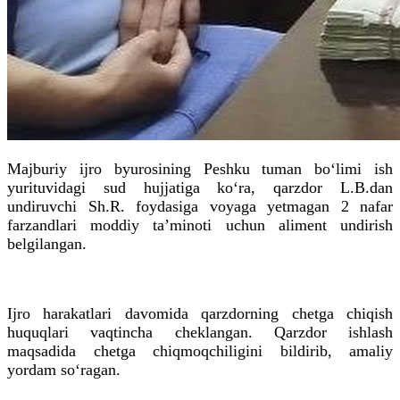
Majburiy ijro byurosining Peshku tuman bo‘limi ish
yurituvidagi sud hujjatiga ko‘ra, qarzdor L.B.dan
undiruvchi
Sh
.
R
. foydasiga
voyaga
yetmagan 2 nafar
farzandlari moddiy taʼminoti uchun aliment undirish
belgilangan.
Ijro harakatlari davomida qarzdorning chetga chiqish
huquqlari vaqtincha cheklangan. Qarzdor ishlash
maqsadida chetga
chiqmoqchiligini
bildirib, amaliy
yordam so‘ragan.