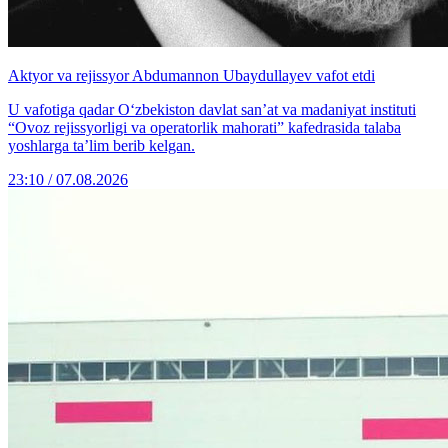
Aktyor va rejissyor Abdumannon Ubaydullayev vafot etdi
U vafotiga qadar O‘zbekiston davlat san’at va madaniyat instituti
“Ovoz rejissyorligi va operatorlik mahorati” kafedrasida talaba
yoshlarga ta’lim berib kelgan.
23:10 / 07.08.2026