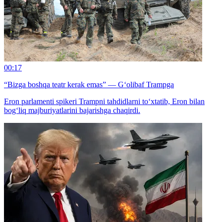
00:17
“Bizga boshqa teatr kerak emas” — G‘olibaf Trampga
Eron parlamenti spikeri Trampni tahdidlarni to‘xtatib, Eron bilan
bog‘liq majburiyatlarini bajarishga chaqirdi.