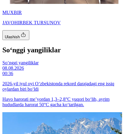
MUXBIR
JAVOHIRBEK TURSUNOV
Ulashish
So‘nggi yangiliklar
So‘nggi yangiliklar
08.08.2026
00:36
2026-yil iyul oyi O‘zbekistonda rekord darajadagi eng issiq
oylardan biri bo‘ldi
Havo harorati me’yordan 1,3–2,8°C yuqori bo‘lib, ayrim
hududlarda harorat 50°C gacha ko‘tarilgan.