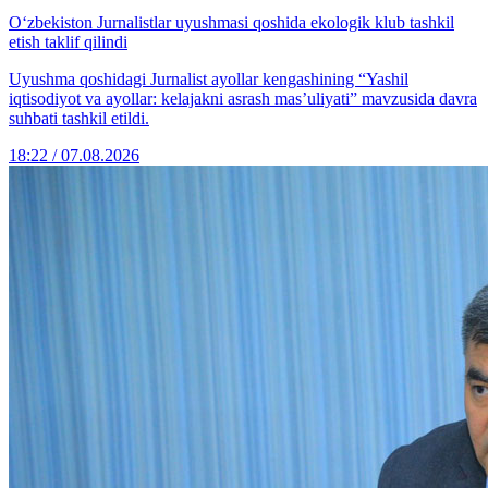
O‘zbekiston Jurnalistlar uyushmasi qoshida ekologik klub tashkil
etish taklif qilindi
Uyushma qoshidagi Jurnalist ayollar kengashining “Yashil
iqtisodiyot va ayollar: kelajakni asrash mas’uliyati” mavzusida davra
suhbati tashkil etildi.
18:22 / 07.08.2026