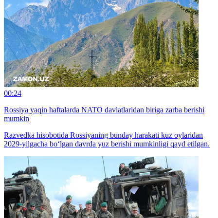
00:24
Rossiya yaqin haftalarda NATO davlatlaridan biriga zarba berishi
mumkin
Razvedka hisobotida Rossiyaning bunday harakati kuz oylaridan
2029-yilgacha bo‘lgan davrda yuz berishi mumkinligi qayd etilgan.