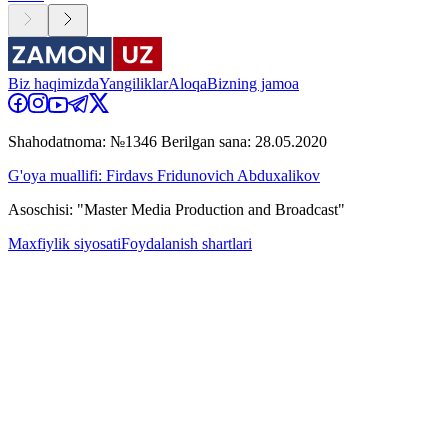
Biz haqimizda
Yangiliklar
Aloqa
Bizning jamoa
Shahodatnoma: №1346 Berilgan sana: 28.05.2020
G'oya muallifi: Firdavs Fridunovich Abduxalikov
Asoschisi: "Master Media Production and Broadcast"
Maxfiylik siyosati
Foydalanish shartlari