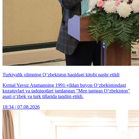
Turkiyalik olimning O‘zbekiston haqidagi kitobi nashr etildi
Kemal Yavuz Atamanning 1991-yildan buyon O‘zbekistondagi
kuzatuvlari va tadqiqotlari jamlangan "Men tanigan O‘zbekiston"
asari o‘zbek va turk tillarida taqdim etildi.
18:34 / 07.08.2026