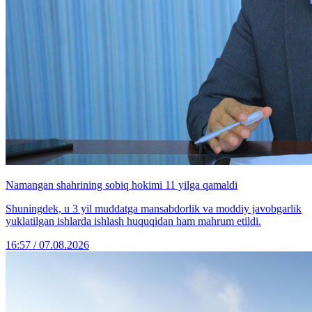
Namangan shahrining sobiq hokimi 11 yilga qamaldi
Shuningdek, u 3 yil muddatga mansabdorlik va moddiy javobgarlik
yuklatilgan ishlarda ishlash huquqidan ham mahrum etildi.
16:57 / 07.08.2026