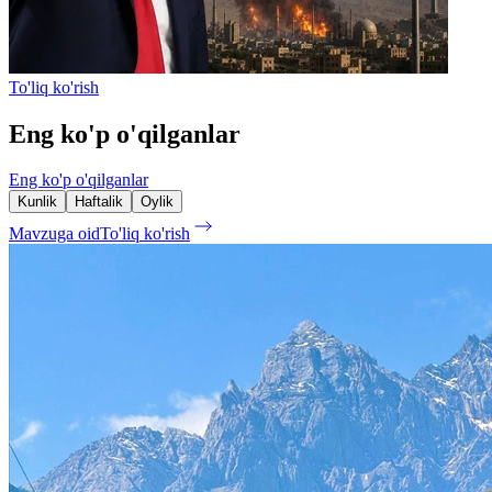
To'liq ko'rish
Eng ko'p o'qilganlar
Eng ko'p o'qilganlar
Kunlik
Haftalik
Oylik
Mavzuga oid
To'liq ko'rish