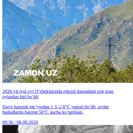
2026-yil iyul oyi O‘zbekistonda rekord darajadagi eng issiq
oylardan biri bo‘ldi
Havo harorati me’yordan 1,3–2,8°C yuqori bo‘lib, ayrim
hududlarda harorat 50°C gacha ko‘tarilgan.
00:36 / 08.08.2026