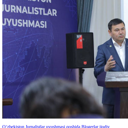
O‘zbekiston Jurnalistlar uyushmasi qoshida Blogerlar ijodiy