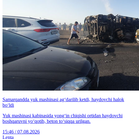
Samarqandda yuk mashinasi ag‘darilib ketdi, haydovchi halok
bo‘ldi
Yuk mashinasi kabinasida yong‘in chiqishi ortidan haydovchi
boshqaruvni yo‘qotib, beton to‘siqqa urilgan.
15:46 / 07.08.2026
Lenta