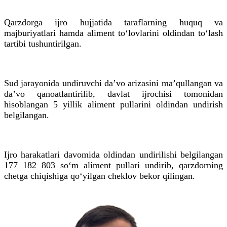
Qarzdorga ijro hujjatida taraflarning huquq va
majburiyatlari hamda aliment to‘lovlarini oldindan to‘lash
tartibi tushuntirilgan.
Sud jarayonida undiruvchi daʼvo arizasini maʼqullangan va
daʼvo qanoatlantirilib, davlat ijrochisi tomonidan
hisoblangan 5 yillik aliment pullarini oldindan undirish
belgilangan.
Ijro harakatlari davomida oldindan undirilishi belgilangan
177 182 803 so‘m aliment pullari undirib, qarzdorning
chetga chiqishiga qo‘yilgan cheklov bekor qilingan.