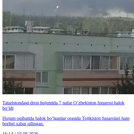
Tataristondagi dron hujumida 7 nafar O‘zbekiston fuqarosi halok
bo‘ldi
Hujum oqibatida halok bo‘lganlar orasida Tojikiston fuqarolari ham
borligi xabar qilingan.
16:14 / 10.08.2026