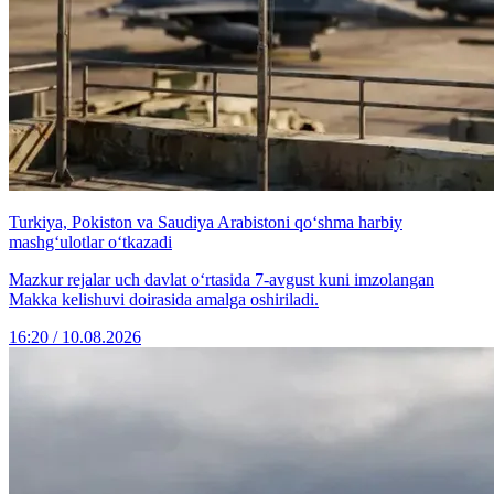
Turkiya, Pokiston va Saudiya Arabistoni qo‘shma harbiy
mashg‘ulotlar o‘tkazadi
Mazkur rejalar uch davlat o‘rtasida 7-avgust kuni imzolangan
Makka kelishuvi doirasida amalga oshiriladi.
16:20 / 10.08.2026