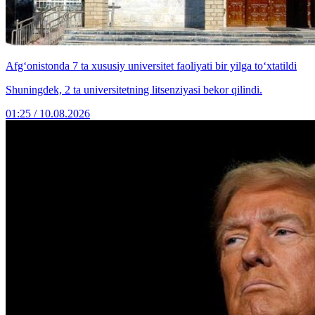
Afg‘onistonda 7 ta xususiy universitet faoliyati bir yilga to‘xtatildi
Shuningdek, 2 ta universitetning litsenziyasi bekor qilindi.
01:25 / 10.08.2026