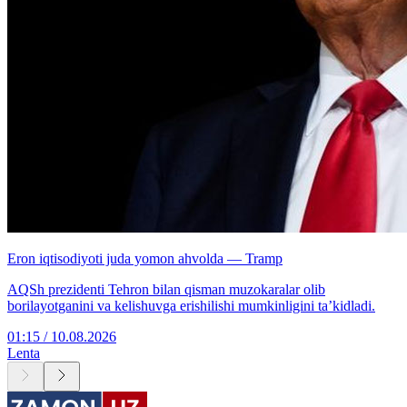
Eron iqtisodiyoti juda yomon ahvolda — Tramp
AQSh prezidenti Tehron bilan qisman muzokaralar olib
borilayotganini va kelishuvga erishilishi mumkinligini ta’kidladi.
01:15 / 10.08.2026
Lenta