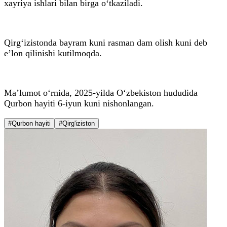
xayriya ishlari bilan birga o‘tkaziladi.
Qirg‘izistonda bayram kuni rasman dam olish kuni deb
e’lon qilinishi kutilmoqda.
Ma’lumot o‘rnida, 2025-yilda O‘zbekiston hududida
Qurbon hayiti 6-iyun kuni nishonlangan.
#Qurbon hayiti
#Qirg'iziston