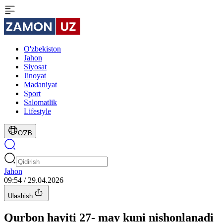
O'zbekiston
Jahon
Siyosat
Jinoyat
Madaniyat
Sport
Salomatlik
Lifestyle
O'ZB
Jahon
09:54 / 29.04.2026
Ulashish
Qurbon hayiti 27- may kuni nishonlanadi