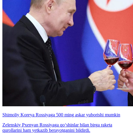
Shimoliy Koreya Rossiyaga 500 ming askar yuborishi mumkin
Zelenskiy Pxenyan Rossiyaga qo‘shinlar bilan birga raketa
qurollarini ham yetkazib berayotganini bildirdi.