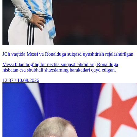
JCh vaqtida Messi va Ronalduga suiqasd uyushtirish rejalashtirilgan
Messi bilan bog‘liq bir nechta suiqasd tahdidlari, Ronalduga
nisbatan esa shubhali shaxslarning harakatlari qayd etilgan.
12:37 / 10.08.2026