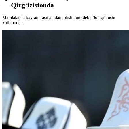
— Qirg‘izistonda
Mamlakatda bayram rasman dam olish kuni deb e’lon qilinishi
kutilmoqda.