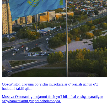
Qozog‘iston Ukraina bo‘yicha muzokaralar o‘tkazish uchun o‘z
hududini taklif qildi
Moskva Ostonaning mojaroni tinch yo‘l bilan hal etishga qaratilgan
sa’y-harakatlarini yuqori baholamoqda.