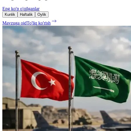
Eng ko'p o'qilganlar
Kunlik
Haftalik
Oylik
Mavzuga oid
To'liq ko'rish