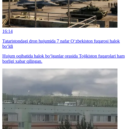
16:14
Tataristondagi dron hujumida 7 nafar O‘zbekiston fuqarosi halok
bo‘ldi
Hujum oqibatida halok bo‘lganlar orasida Tojikiston fuqarolari ham
borligi xabar qilingan.