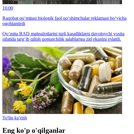
16:00
Raqobat qo‘mitasi biologik faol qo‘shimchalar reklamasi bo‘yicha
ogohlantirdi
Qo‘mita BАD mahsulotlarini turli kasalliklarni davolovchi vosita
sifatida targ‘ib qilish qonunchilik talablariga zid ekanini eslatdi.
To'liq ko'rish
Eng ko'p o'qilganlar