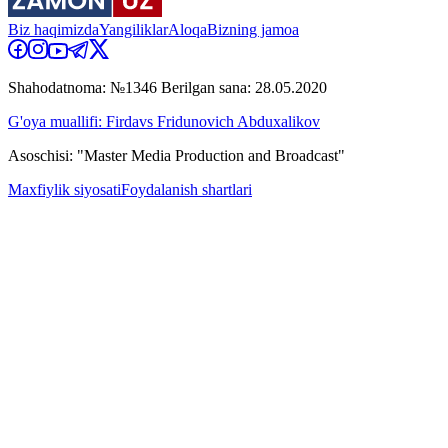
Biz haqimizda
Yangiliklar
Aloqa
Bizning jamoa
Shahodatnoma: №1346 Berilgan sana: 28.05.2020
G'oya muallifi: Firdavs Fridunovich Abduxalikov
Asoschisi: "Master Media Production and Broadcast"
Maxfiylik siyosati
Foydalanish shartlari