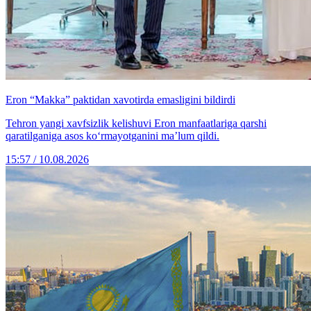
Eron “Makka” paktidan xavotirda emasligini bildirdi
Tehron yangi xavfsizlik kelishuvi Eron manfaatlariga qarshi
qaratilganiga asos ko‘rmayotganini ma’lum qildi.
15:57 / 10.08.2026