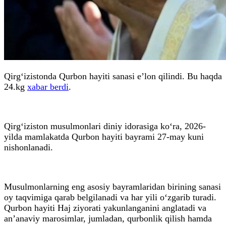
Qirg‘izistonda Qurbon hayiti sanasi e’lon qilindi. Bu haqda
24.kg
xabar berdi
.
Qirg‘iziston musulmonlari diniy idorasiga ko‘ra, 2026-
yilda mamlakatda Qurbon hayiti bayrami 27-may kuni
nishonlanadi.
Musulmonlarning eng asosiy bayramlaridan birining sanasi
oy taqvimiga qarab belgilanadi va har yili o‘zgarib turadi.
Qurbon hayiti Haj ziyorati yakunlanganini anglatadi va
an’anaviy marosimlar, jumladan, qurbonlik qilish hamda