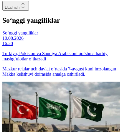
Ulashish
So‘nggi yangiliklar
So‘nggi yangiliklar
10.08.2026
16:20
Turkiya, Pokiston va Saudiya Arabistoni qo‘shma harbiy
mashg‘ulotlar o‘tkazadi
Mazkur rejalar uch davlat o‘rtasida 7-avgust kuni imzolangan
Makka kelishuvi doirasida amalga oshiriladi.