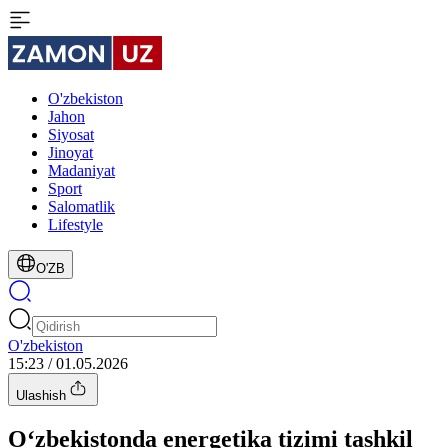
O'zbekiston
Jahon
Siyosat
Jinoyat
Madaniyat
Sport
Salomatlik
Lifestyle
O'ZB
O'zbekiston
15:23 / 01.05.2026
Ulashish
O‘zbekistonda energetika tizimi tashkil