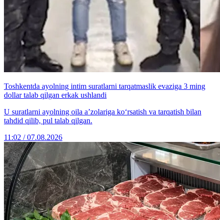
Toshkentda ayolning intim suratlarni tarqatmaslik evaziga 3 ming
dollar talab qilgan erkak ushlandi
U suratlarni ayolning oila a’zolariga ko‘rsatish va tarqatish bilan
tahdid qilib, pul talab qilgan.
11:02 / 07.08.2026