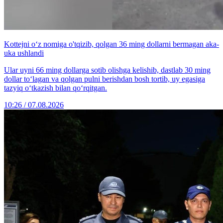
Kottejni o‘z nomiga o'tqizib, qolgan 36 ming dollarni bermagan aka-
uka ushlandi
Ular uyni 66 ming dollarga sotib olishga kelishib, dastlab 30 ming
dollar to‘lagan va qolgan pulni berishdan bosh tortib, uy egasiga
tazyiq o‘tkazish bilan qo‘rqitgan.
10:26 / 07.08.2026