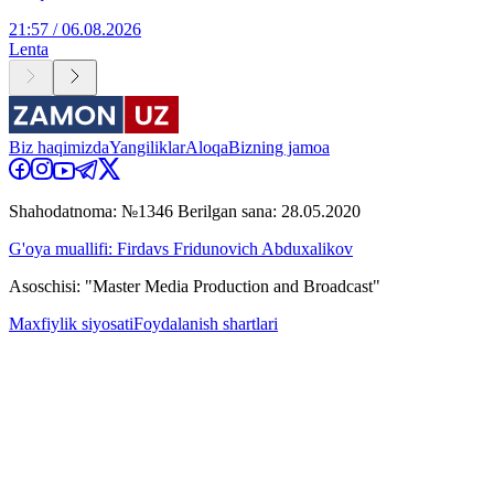
21:57 / 06.08.2026
Lenta
Biz haqimizda
Yangiliklar
Aloqa
Bizning jamoa
Shahodatnoma: №1346 Berilgan sana: 28.05.2020
G'oya muallifi: Firdavs Fridunovich Abduxalikov
Asoschisi: "Master Media Production and Broadcast"
Maxfiylik siyosati
Foydalanish shartlari