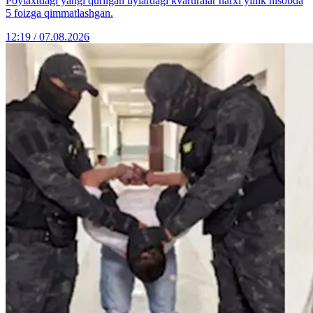
Poytaxtdagi yangi qurilgan uylardagi kvartiralar narxi yillik hisobda
5 foizga qimmatlashgan.
12:19 / 07.08.2026