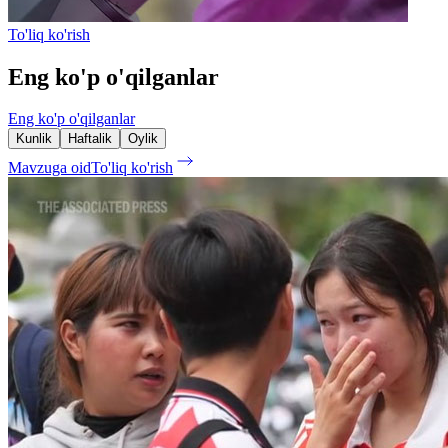
To'liq ko'rish
Eng ko'p o'qilganlar
Eng ko'p o'qilganlar
Kunlik
Haftalik
Oylik
Mavzuga oid
To'liq ko'rish