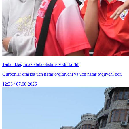
Tailanddagi maktabda otishma sodir bo‘ldi
Qurbonlar orasida uch nafar o‘qituvchi va uch nafar o‘quvchi bor.
12:33 / 07.08.2026