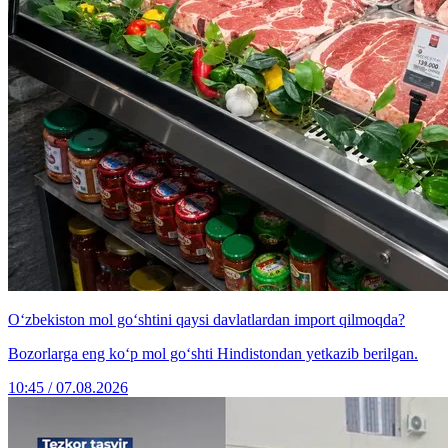
O‘zbekiston mol go‘shtini qaysi davlatlardan import qilmoqda?
Bozorlarga eng ko‘p mol go‘shti Hindistondan yetkazib berilgan.
10:45 / 07.08.2026