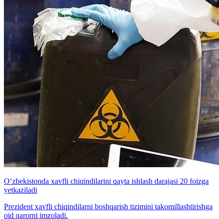
O‘zbekistonda xavfli chiqindilarini qayta ishlash darajasi 20 foizga
yetkaziladi
Prezident xavfli chiqindilarni boshqarish tizimini takomillashtirishga
oid qarorni imzoladi.