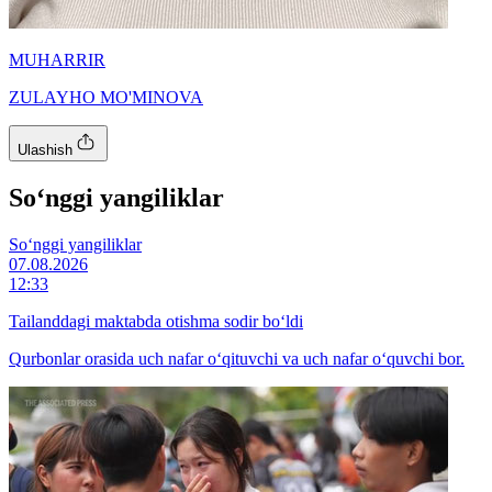
MUHARRIR
ZULAYHO MO'MINOVA
Ulashish
So‘nggi yangiliklar
So‘nggi yangiliklar
07.08.2026
12:33
Tailanddagi maktabda otishma sodir bo‘ldi
Qurbonlar orasida uch nafar o‘qituvchi va uch nafar o‘quvchi bor.