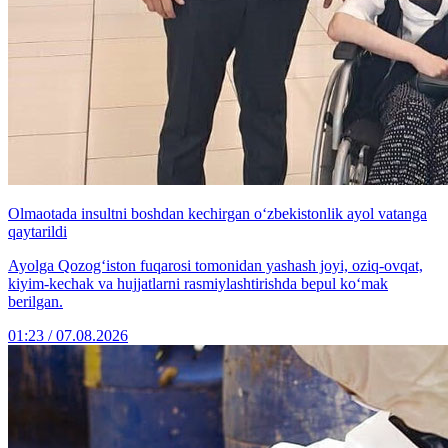
Olmaotada insultni boshdan kechirgan o‘zbekistonlik ayol vatanga
qaytarildi
Ayolga Qozog‘iston fuqarosi tomonidan yashash joyi, oziq-ovqat,
kiyim-kechak va hujjatlarni rasmiylashtirishda bepul ko‘mak
berilgan.
01:23 / 07.08.2026