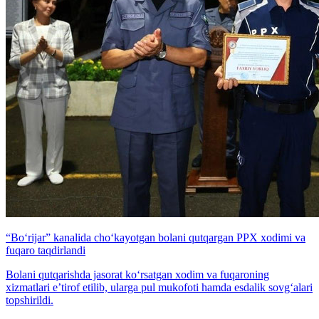
“Bo‘rijar” kanalida cho‘kayotgan bolani qutqargan PPX xodimi va
fuqaro taqdirlandi
Bolani qutqarishda jasorat ko‘rsatgan xodim va fuqaroning
xizmatlari e’tirof etilib, ularga pul mukofoti hamda esdalik sovg‘alari
topshirildi.