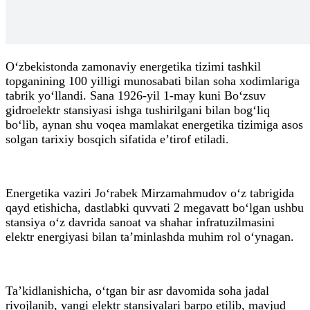
O‘zbekistonda zamonaviy energetika tizimi tashkil
topganining 100 yilligi munosabati bilan soha xodimlariga
tabrik yo‘llandi. Sana 1926-yil 1-may kuni Bo‘zsuv
gidroelektr stansiyasi ishga tushirilgani bilan bog‘liq
bo‘lib, aynan shu voqea mamlakat energetika tizimiga asos
solgan tarixiy bosqich sifatida e’tirof etiladi.
Energetika vaziri Jo‘rabek Mirzamahmudov o‘z tabrigida
qayd etishicha, dastlabki quvvati 2 megavatt bo‘lgan ushbu
stansiya o‘z davrida sanoat va shahar infratuzilmasini
elektr energiyasi bilan ta’minlashda muhim rol o‘ynagan.
Ta’kidlanishicha, o‘tgan bir asr davomida soha jadal
rivojlanib, yangi elektr stansiyalari barpo etilib, mavjud