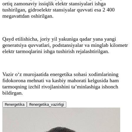
ortiq zamonaviy issiqlik elektr stansiyalari ishga
tushirilgan, gidroelektr stansiyalar quvvati esa 2 400
megavattdan oshirilgan.
Qayd etilishicha, joriy yil yakuniga qadar yana yangi
generatsiya quvvatlari, podstansiyalar va minglab kilometr
elektr tarmoqlarini ishga tushirish rejalashtirilgan.
Vazir o‘z murojaatida energetika sohasi xodimlarining
fidokorona mehnati va kasbiy mahorati kelgusida ham
tarmoqning izchil rivojlanishini ta’minlashiga ishonch
bildirgan.
#energetika
#energetika_vazirligi