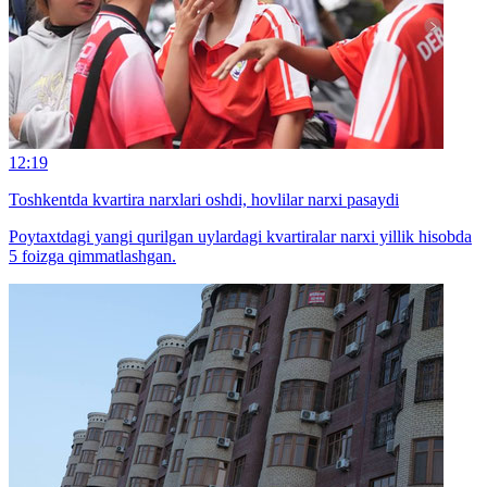
12:19
Toshkentda kvartira narxlari oshdi, hovlilar narxi pasaydi
Poytaxtdagi yangi qurilgan uylardagi kvartiralar narxi yillik hisobda
5 foizga qimmatlashgan.