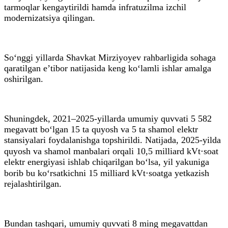
tarmoqlar kengaytirildi hamda infratuzilma izchil
modernizatsiya qilingan.
So‘nggi yillarda Shavkat Mirziyoyev rahbarligida sohaga
qaratilgan e’tibor natijasida keng ko‘lamli ishlar amalga
oshirilgan.
Shuningdek, 2021–2025-yillarda umumiy quvvati 5 582
megavatt bo‘lgan 15 ta quyosh va 5 ta shamol elektr
stansiyalari foydalanishga topshirildi. Natijada, 2025-yilda
quyosh va shamol manbalari orqali 10,5 milliard kVt⋅soat
elektr energiyasi ishlab chiqarilgan bo‘lsa, yil yakuniga
borib bu ko‘rsatkichni 15 milliard kVt⋅soatga yetkazish
rejalashtirilgan.
Bundan tashqari, umumiy quvvati 8 ming megavattdan