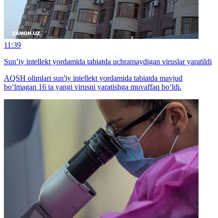
11:39
Sun’iy intellekt yordamida tabiatda uchramaydigan viruslar yaratildi
AQSH olimlari sun'iy intellekt yordamida tabiatda mavjud
bo‘lmagan 16 ta yangi virusni yaratishga muvaffaq bo‘ldi.