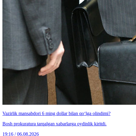
Vazirlik mansabdori 6 ming dollar bilan qo‘lga olindimi?
Bosh prokuratura tarqalgan xabarlarga oydinlik kiritdi.
19:16 / 06.08.2026