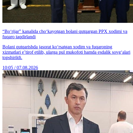
“Bo‘rijar” kanalida cho‘kayotgan bolani qutqargan PPX xodimi va
fuqaro taqdirlandi
Bolani qutqarishda jasorat ko‘rsatgan xodim va fuqaroning
xizmatlari e’tirof etilib, ularga pul mukofoti hamda esdalik sovg‘alari
topshirildi.
10:05 / 07.08.2026