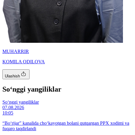
MUHARRIR
KOMILA ODILOVA
Ulashish
So‘nggi yangiliklar
So‘nggi yangiliklar
07.08.2026
10:05
“Bo‘rijar” kanalida cho‘kayotgan bolani qutqargan PPX xodimi va
fuqaro taqdirlandi