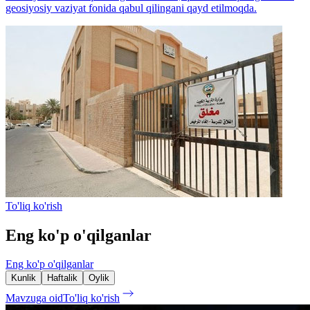
geosiyosiy vaziyat fonida qabul qilingani qayd etilmoqda.
To'liq ko'rish
Eng ko'p o'qilganlar
Eng ko'p o'qilganlar
Kunlik
Haftalik
Oylik
Mavzuga oid
To'liq ko'rish