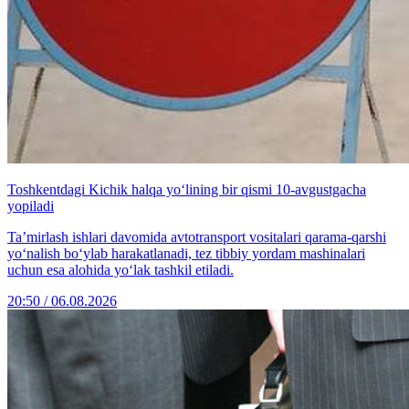
Toshkentdagi Kichik halqa yo‘lining bir qismi 10-avgustgacha
yopiladi
Ta’mirlash ishlari davomida avtotransport vositalari qarama-qarshi
yo‘nalish bo‘ylab harakatlanadi, tez tibbiy yordam mashinalari
uchun esa alohida yo‘lak tashkil etiladi.
20:50 / 06.08.2026