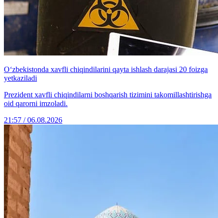
O‘zbekistonda xavfli chiqindilarini qayta ishlash darajasi 20 foizga
yetkaziladi
Prezident xavfli chiqindilarni boshqarish tizimini takomillashtirishga
oid qarorni imzoladi.
21:57 / 06.08.2026