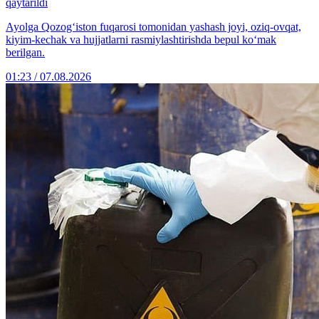
qaytarildi
Ayolga Qozog‘iston fuqarosi tomonidan yashash joyi, oziq-ovqat,
kiyim-kechak va hujjatlarni rasmiylashtirishda bepul ko‘mak
berilgan.
01:23 / 07.08.2026