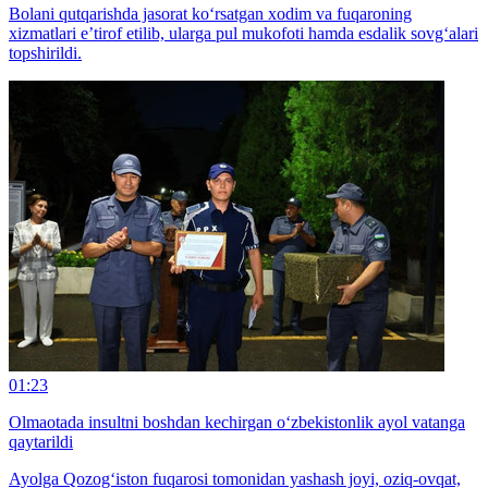
Bolani qutqarishda jasorat ko‘rsatgan xodim va fuqaroning
xizmatlari e’tirof etilib, ularga pul mukofoti hamda esdalik sovg‘alari
topshirildi.
01:23
Olmaotada insultni boshdan kechirgan o‘zbekistonlik ayol vatanga
qaytarildi
Ayolga Qozog‘iston fuqarosi tomonidan yashash joyi, oziq-ovqat,