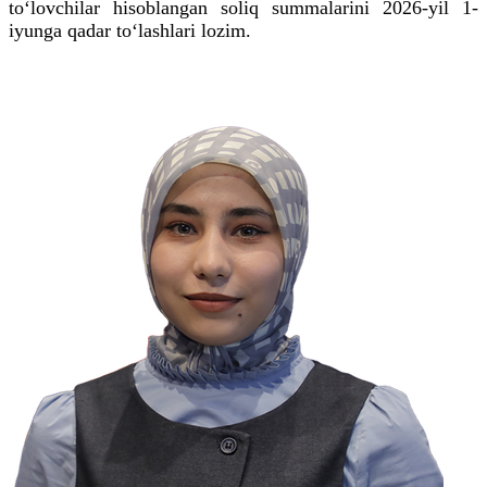
to‘lovchilar hisoblangan soliq summalarini 2026-yil 1-
iyunga qadar to‘lashlari lozim.