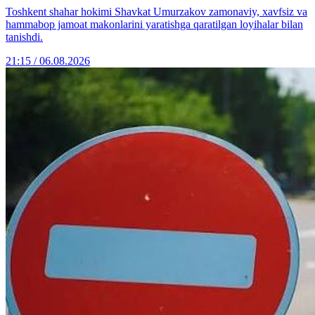
Toshkent shahar hokimi Shavkat Umurzakov zamonaviy, xavfsiz va
hammabop jamoat makonlarini yaratishga qaratilgan loyihalar bilan
tanishdi.
21:15 / 06.08.2026