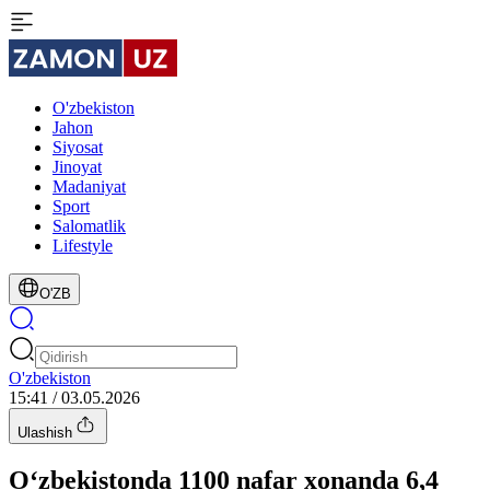
O'zbekiston
Jahon
Siyosat
Jinoyat
Madaniyat
Sport
Salomatlik
Lifestyle
O'ZB
O'zbekiston
15:41 / 03.05.2026
Ulashish
O‘zbekistonda 1100 nafar xonanda 6,4