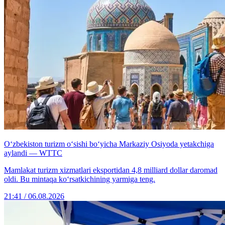
O‘zbekiston turizm o‘sishi bo‘yicha Markaziy Osiyoda yetakchiga
aylandi — WTTC
Mamlakat turizm xizmatlari eksportidan 4,8 milliard dollar daromad
oldi. Bu mintaqa ko‘rsatkichining yarmiga teng.
21:41 / 06.08.2026