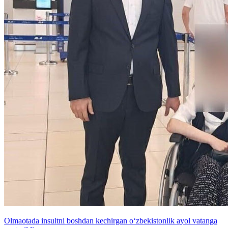
Olmaotada insultni boshdan kechirgan o‘zbekistonlik ayol vatanga