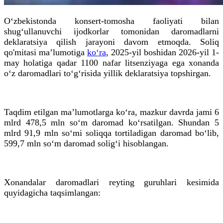
O‘zbekistonda konsert-tomosha faoliyati bilan
shug‘ullanuvchi ijodkorlar tomonidan daromadlarni
deklaratsiya qilish jarayoni davom etmoqda. Soliq
qo'mitasi ma’lumotiga
ko‘ra
, 2025-yil boshidan 2026-yil 1-
may holatiga qadar 1100 nafar litsenziyaga ega xonanda
o‘z daromadlari to‘g‘risida yillik deklaratsiya topshirgan.
Taqdim etilgan ma’lumotlarga ko‘ra, mazkur davrda jami 6
mlrd 478,5 mln so‘m daromad ko‘rsatilgan. Shundan 5
mlrd 91,9 mln so‘mi soliqqa tortiladigan daromad bo‘lib,
599,7 mln so‘m daromad solig‘i hisoblangan.
Xonandalar daromadlari reyting guruhlari kesimida
quyidagicha taqsimlangan: