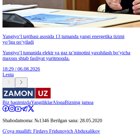
Yangiyo‘l tajribasi asosida 13 tumanda yangi energetika tizimi
yo‘lga qo‘yiladi
Yangiyo‘l tumanida elektr va gaz ta’minotini yaxshilash bo‘yicha
maxsus shtab faoliyat yuritmoqda.
18:29 / 06.08.2026
Lenta
Biz haqimizda
Yangiliklar
Aloqa
Bizning jamoa
Shahodatnoma: №1346 Berilgan sana: 28.05.2020
G'oya muallifi: Firdavs Fridunovich Abduxalikov