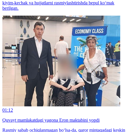
kiyim-kechak va hujjatlarni rasmiylashtirishda bepul ko‘mak
berilgan.
01:12
Quvayt mamlakatdagi yagona Eron maktabini yopdi
Rasmiy sabab ochiqlanmagan bo‘lsa-da, qaror mintaqadagi keskin