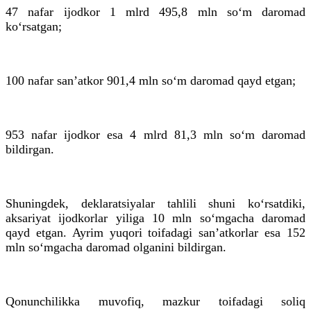
47 nafar ijodkor 1 mlrd 495,8 mln so‘m daromad
ko‘rsatgan;
100 nafar san’atkor 901,4 mln so‘m daromad qayd etgan;
953 nafar ijodkor esa 4 mlrd 81,3 mln so‘m daromad
bildirgan.
Shuningdek, deklaratsiyalar tahlili shuni ko‘rsatdiki,
aksariyat ijodkorlar yiliga 10 mln so‘mgacha daromad
qayd etgan. Ayrim yuqori toifadagi san’atkorlar esa 152
mln so‘mgacha daromad olganini bildirgan.
Qonunchilikka muvofiq, mazkur toifadagi soliq