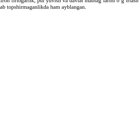
tron firibgarlik, pul yuvish va davlat mablag‘larini o‘g‘irlas
ylab topshirmaganlikda ham ayblangan.