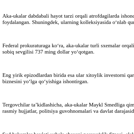
Aka-ukalar dabdabali hayot tarzi orqali atrofdagilarda isho
foydalangan. Shuningdek, ularning kolleksiyasida o‘nlab qu
Federal prokuraturaga ko‘ra, aka-ukalar turli sxemalar orqa
sobiq sevgilisi 737 ming dollar yo‘qotgan.
Eng yirik epizodlardan birida esa ular xitoylik investorni q
biznesini yo‘lga qo‘yishiga ishontirgan.
Tergovchilar ta’kidlashicha, aka-ukalar Maykl Smedliga qimma
rasmiy hujjatlar, politsiya guvohnomalari va davlat darajasi