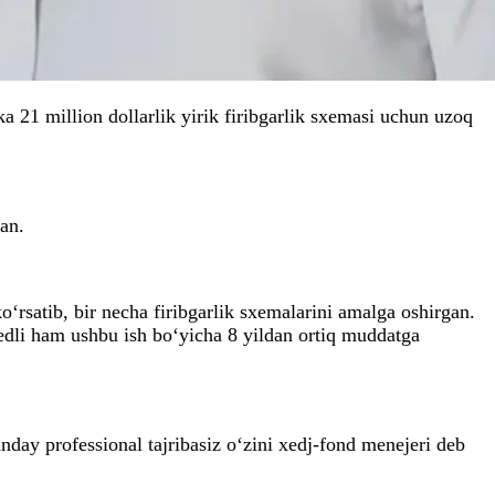
ka 21 million dollarlik yirik firibgarlik sxemasi uchun uzoq
an.
‘rsatib, bir necha firibgarlik sxemalarini amalga oshirgan.
edli ham ushbu ish bo‘yicha 8 yildan ortiq muddatga
day professional tajribasiz o‘zini xedj-fond menejeri deb