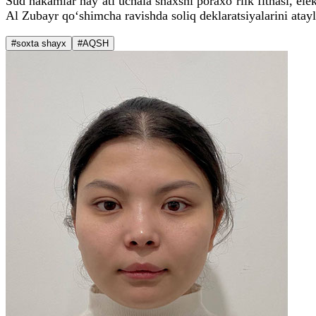
Sud hakamlar hay’ati uchala shaxsni poraxo‘rlik fitnasi, elek
Al Zubayr qo‘shimcha ravishda soliq deklaratsiyalarini ata
#soxta shayx
#AQSH