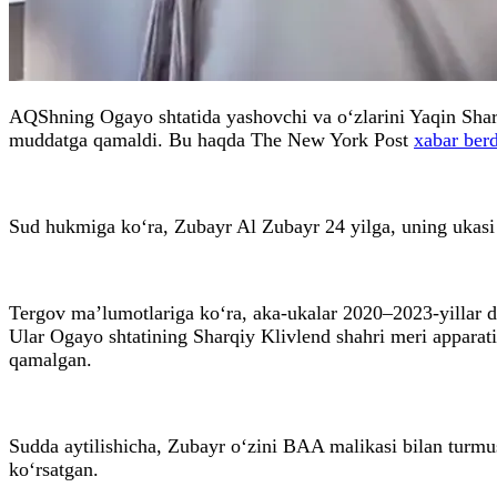
AQShning Ogayo shtatida yashovchi va o‘zlarini Yaqin Sharq qi
muddatga qamaldi. Bu haqda The New York Post
xabar berd
Sud hukmiga ko‘ra, Zubayr Al Zubayr 24 yilga, uning ukas
Tergov ma’lumotlariga ko‘ra, aka-ukalar 2020–2023-yillar dav
Ular Ogayo shtatining Sharqiy Klivlend shahri meri apparat
qamalgan.
Sudda aytilishicha, Zubayr o‘zini BAA malikasi bilan turmus
ko‘rsatgan.