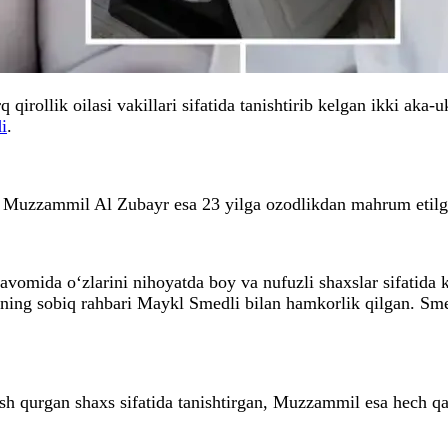
rollik oilasi vakillari sifatida tanishtirib kelgan ikki aka-u
i
.
i Muzzammil Al Zubayr esa 23 yilga ozodlikdan mahrum etilg
omida o‘zlarini nihoyatda boy va nufuzli shaxslar sifatida ko
ining sobiq rahbari Maykl Smedli bilan hamkorlik qilgan. Sm
h qurgan shaxs sifatida tanishtirgan, Muzzammil esa hech qan