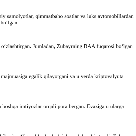
usiy samolyotlar, qimmatbaho soatlar va luks avtomobillardan
 bo‘lgan.
ini o‘zlashtirgan. Jumladan, Zubayrning BAA fuqarosi bo‘lgan
t majmuasiga egalik qilayotgani va u yerda kriptovalyuta
a boshqa imtiyozlar orqali pora bergan. Evaziga u ularga