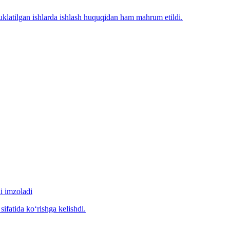
klatilgan ishlarda ishlash huquqidan ham mahrum etildi.
i imzoladi
ifatida ko‘rishga kelishdi.