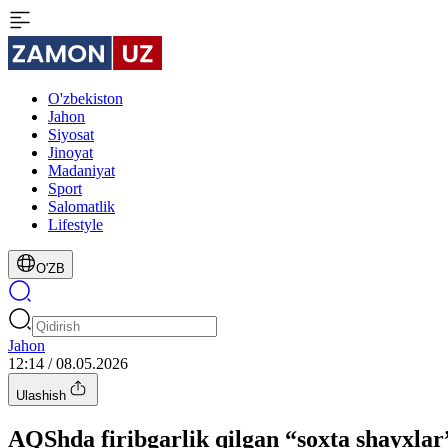
O'zbekiston
Jahon
Siyosat
Jinoyat
Madaniyat
Sport
Salomatlik
Lifestyle
O'ZB
Jahon
12:14 / 08.05.2026
Ulashish
AQShda firibgarlik qilgan “soxta shayxla