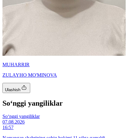
MUHARRIR
ZULAYHO MO'MINOVA
Ulashish
So‘nggi yangiliklar
So‘nggi yangiliklar
07.08.2026
16:57
Namangan shahrining sobiq hokimi 11 yilga qamaldi