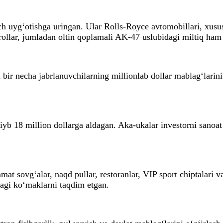
nch uyg‘otishga uringan. Ular Rolls-Royce avtomobillari, xus
rollar, jumladan oltin qoplamali AK-47 uslubidagi miltiq ham
li bir necha jabrlanuvchilarning millionlab dollar mablag‘lar
ariyb 18 million dollarga aldagan. Aka-ukalar investorni sanoa
t sovg‘alar, naqd pullar, restoranlar, VIP sport chiptalari v
dagi ko‘maklarni taqdim etgan.