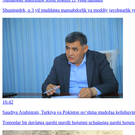
Shuningdek, u 3 yil muddatga mansabdorlik va moddiy javobgarlik yu
16:42
Saudiya Arabistoni, Turkiya va Pokiston qo‘shma mudofaa kelishuvin
Tomonlar bir davlatga qarshi qurolli hujumni uchalasiga qarshi hujum s