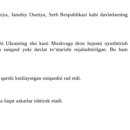
ya, Janubiy Osetiya, Serb Respublikasi kabi davlatlarning
nchi Ukraining shu kuni Moskvaga dron hujumi uyushtirish
 suiqasd yoki davlat to‘ntarishi rejalashtirilgan. Bu ham
arshi kutilayotgan suiqasdni rad etdi.
faqat askarlar ishtirok etadi.