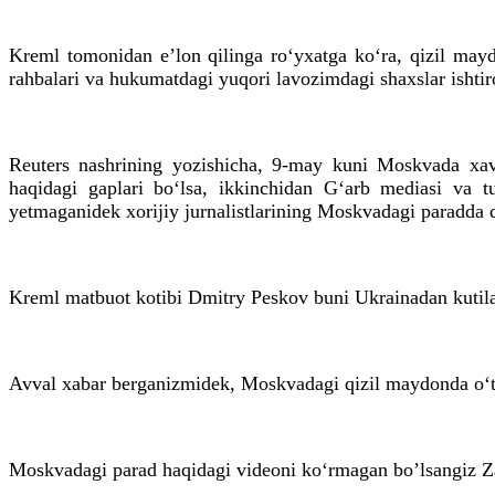
Kreml tomonidan e’lon qilinga ro‘yxatga ko‘ra, qizil may
rahbalari va hukumatdagi yuqori lavozimdagi shaxslar ishtir
Reuters nashrining yozishicha, 9-may kuni Moskvada xavf
haqidagi gaplari bo‘lsa, ikkinchidan G‘arb mediasi va tu
yetmaganidek xorijiy jurnalistlarining Moskvadagi paradda q
Kreml matbuot kotibi Dmitry Peskov buni Ukrainadan kutilayo
Avval xabar berganizmidek, Moskvadagi qizil maydonda o‘tkaz
Moskvadagi parad haqidagi videoni ko‘rmagan bo’lsangiz Z