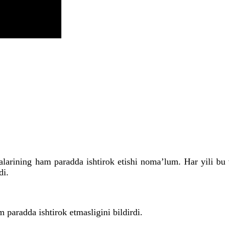
larining ham paradda ishtirok etishi noma’lum. Har yili bu v
di.
paradda ishtirok etmasligini bildirdi.