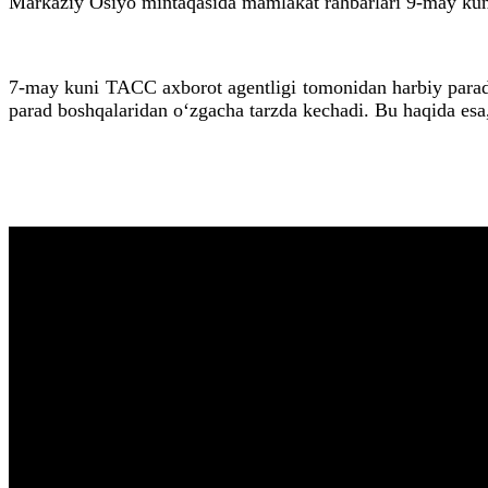
Markaziy Osiyo mintaqasida mamlakat rahbarlari 9-may kung
7-may kuni TACC axborot agentligi tomonidan harbiy paradda
parad boshqalaridan o‘zgacha tarzda kechadi. Bu haqida esa,