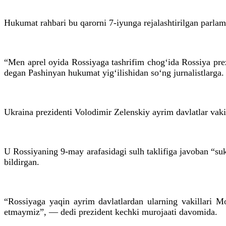
Hukumat rahbari bu qarorni 7-iyunga rejalashtirilgan parlam
“Men aprel oyida Rossiyaga tashrifim chog‘ida Rossiya pre
degan Pashinyan hukumat yig‘ilishidan so‘ng jurnalistlarga.
Ukraina prezidenti Volodimir Zelenskiy ayrim davlatlar vaki
U Rossiyaning 9-may arafasidagi sulh taklifiga javoban “suk
bildirgan.
“Rossiyaga yaqin ayrim davlatlardan ularning vakillari Mo
etmaymiz”, — dedi prezident kechki murojaati davomida.