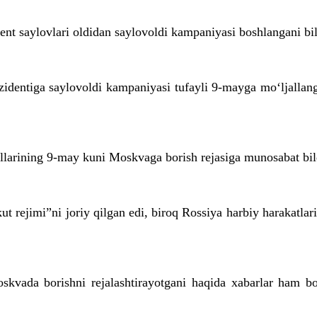
ent saylovlari oldidan saylovoldi kampaniyasi boshlangani bil
zidentiga saylovoldi kampaniyasi tufayli 9-mayga mo‘ljallan
llarining 9-may kuni Moskvaga borish rejasiga munosabat bildi
ut rejimi”ni joriy qilgan edi, biroq Rossiya harbiy harakatlar
skvada borishni rejalashtirayotgani haqida xabarlar ham bor