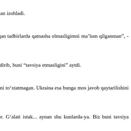
an izohladi.
gan tadbirlarda qatnasha olmasligimni ma’lum qilganman”, -
rib, buni “tavsiya etmasligini” aytdi.
ini to‘xtatmagan. Ukraina esa bunga mos javob qaytarilishini
. G‘alati istak... aynan shu kunlarda-ya. Biz buni tavsiya