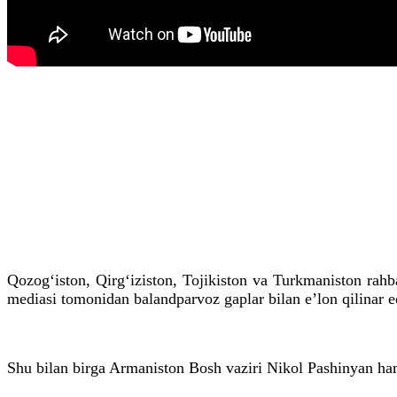
Qozog‘iston, Qirg‘iziston, Tojikiston va Turkmaniston rahba
mediasi tomonidan balandparvoz gaplar bilan e’lon qilinar e
Shu bilan birga Armaniston Bosh vaziri Nikol Pashinyan ham 