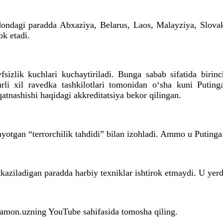
dondagi paradda Abxaziya, Belarus, Laos, Malayziya, Slovaki
ok etadi.
sizlik kuchlari kuchaytiriladi. Bunga sabab sifatida biri
rli xil ravedka tashkilotlari tomonidan o‘sha kuni Putinga
atnashishi haqidagi akkreditatsiya bekor qilingan.
tgan “terrorchilik tahdidi” bilan izohladi. Ammo u Putinga q
iladigan paradda harbiy texniklar ishtirok etmaydi. U yerda 
amon.uzning YouTube sahifasida tomosha qiling.