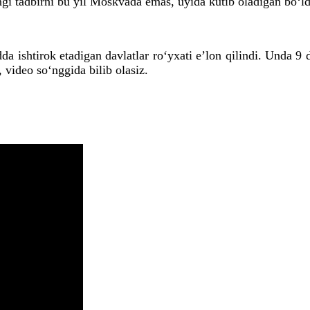
i tadbirni bu yil Moskvada emas, uyida kutib oladigan bo‘ld
 ishtirok etadigan davlatlar ro‘yxati e’lon qilindi. Unda 9 
 video so‘nggida bilib olasiz.