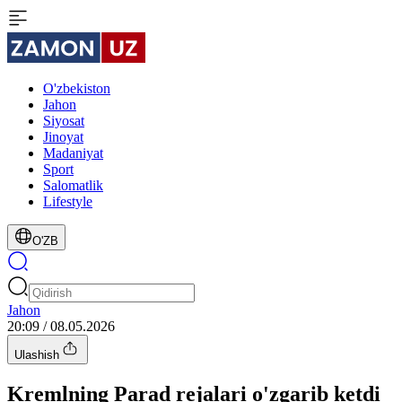
O'zbekiston
Jahon
Siyosat
Jinoyat
Madaniyat
Sport
Salomatlik
Lifestyle
O'ZB
Jahon
20:09 / 08.05.2026
Ulashish
Kremlning Parad rejalari o'zgarib ketdi