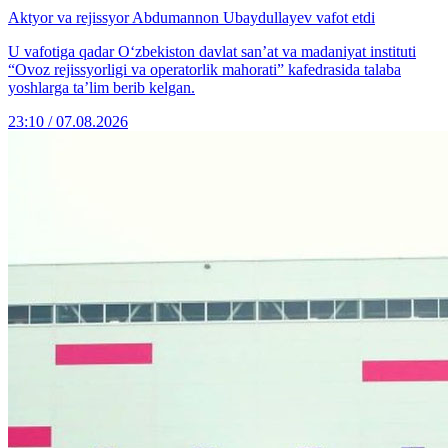
Aktyor va rejissyor Abdumannon Ubaydullayev vafot etdi
U vafotiga qadar O‘zbekiston davlat san’at va madaniyat instituti
“Ovoz rejissyorligi va operatorlik mahorati” kafedrasida talaba
yoshlarga ta’lim berib kelgan.
23:10 / 07.08.2026