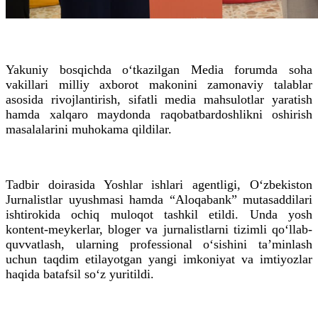
Yakuniy bosqichda o‘tkazilgan Media forumda soha
vakillari milliy axborot makonini zamonaviy talablar
asosida rivojlantirish, sifatli media mahsulotlar yaratish
hamda xalqaro maydonda raqobatbardoshlikni oshirish
masalalarini muhokama qildilar.
Tadbir doirasida Yoshlar ishlari agentligi, O‘zbekiston
Jurnalistlar uyushmasi hamda “Aloqabank” mutasaddilari
ishtirokida ochiq muloqot tashkil etildi. Unda yosh
kontent-meykerlar, bloger va jurnalistlarni tizimli qo‘llab-
quvvatlash, ularning professional o‘sishini ta’minlash
uchun taqdim etilayotgan yangi imkoniyat va imtiyozlar
haqida batafsil so‘z yuritildi.