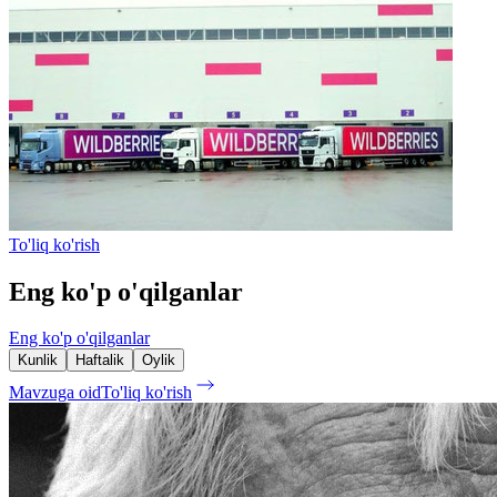
To'liq ko'rish
Eng ko'p o'qilganlar
Eng ko'p o'qilganlar
Kunlik
Haftalik
Oylik
Mavzuga oid
To'liq ko'rish