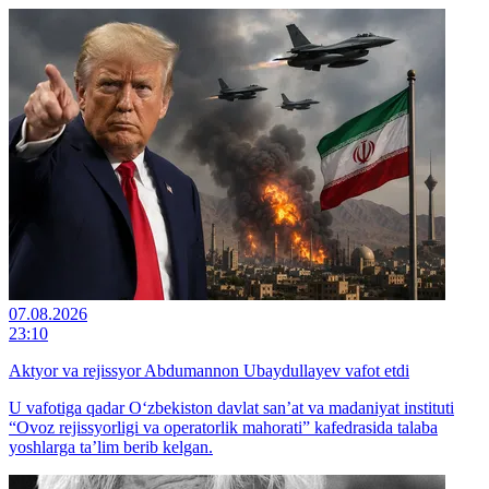
07.08.2026
23:10
Aktyor va rejissyor Abdumannon Ubaydullayev vafot etdi
U vafotiga qadar O‘zbekiston davlat san’at va madaniyat instituti
“Ovoz rejissyorligi va operatorlik mahorati” kafedrasida talaba
yoshlarga ta’lim berib kelgan.