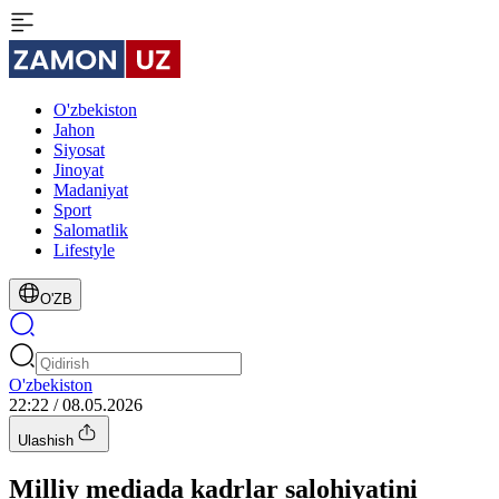
O'zbekiston
Jahon
Siyosat
Jinoyat
Madaniyat
Sport
Salomatlik
Lifestyle
O'ZB
O'zbekiston
22:22 / 08.05.2026
Ulashish
Milliy mediada kadrlar salohiyatini