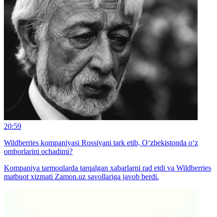
20:59
Wildberries kompaniyasi Rossiyani tark etib, O‘zbekistonda o‘z
omborlarini ochadimi?
Kompaniya tarmoqlarda tarqalgan xabarlarni rad etdi va Wildberries
matbuot xizmati Zamon.uz savollariga javob berdi.