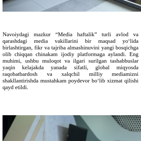
Navoiydagi mazkur “Media haftalik” turli avlod va
qarashdagi media vakillarini bir maqsad yo‘lida
birlashtirgan, fikr va tajriba almashinuvini yangi bosqichga
olib chiqqan chinakam ijodiy platformaga aylandi. Eng
muhimi, ushbu muloqot va ilgari surilgan tashabbuslar
yaqin kelajakda yanada sifatli, global miqyosda
raqobatbardosh va xalqchil milliy mediamizni
shakllantirishda mustahkam poydevor bo‘lib xizmat qilishi
qayd etildi.