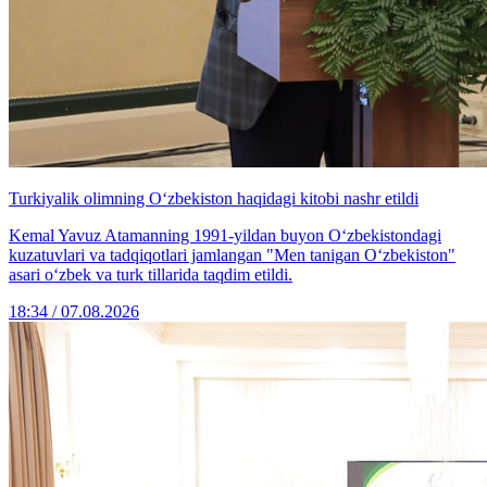
Turkiyalik olimning O‘zbekiston haqidagi kitobi nashr etildi
Kemal Yavuz Atamanning 1991-yildan buyon O‘zbekistondagi
kuzatuvlari va tadqiqotlari jamlangan "Men tanigan O‘zbekiston"
asari o‘zbek va turk tillarida taqdim etildi.
18:34 / 07.08.2026