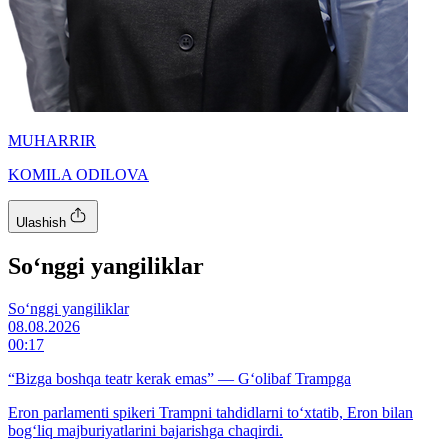
MUHARRIR
KOMILA ODILOVA
Ulashish
So‘nggi yangiliklar
So‘nggi yangiliklar
08.08.2026
00:17
“Bizga boshqa teatr kerak emas” — G‘olibaf Trampga
Eron parlamenti spikeri Trampni tahdidlarni to‘xtatib, Eron bilan
bog‘liq majburiyatlarini bajarishga chaqirdi.