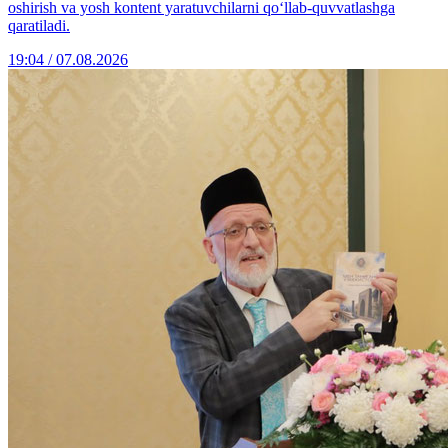
oshirish va yosh kontent yaratuvchilarni qo‘llab-quvvatlashga
qaratiladi.
19:04 / 07.08.2026