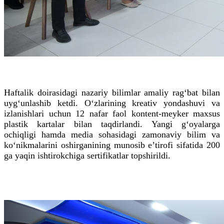
Haftalik doirasidagi nazariy bilimlar amaliy rag‘bat bilan
uyg‘unlashib ketdi. O‘zlarining kreativ yondashuvi va
izlanishlari uchun 12 nafar faol kontent-meyker maxsus
plastik kartalar bilan taqdirlandi. Yangi g‘oyalarga
ochiqligi hamda media sohasidagi zamonaviy bilim va
ko‘nikmalarini oshirganining munosib e’tirofi sifatida 200
ga yaqin ishtirokchiga sertifikatlar topshirildi.