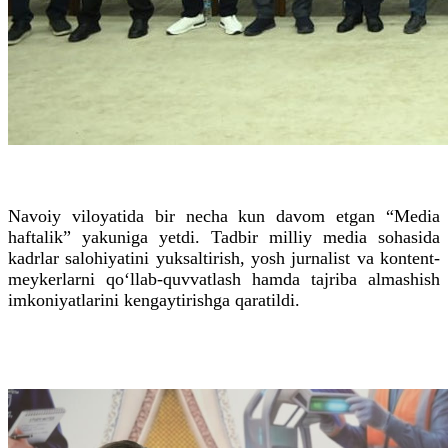
Navoiy viloyatida bir necha kun davom etgan “Media
haftalik” yakuniga yetdi. Tadbir milliy media sohasida
kadrlar salohiyatini yuksaltirish, yosh jurnalist va kontent-
meykerlarni qo‘llab-quvvatlash hamda tajriba almashish
imkoniyatlarini kengaytirishga qaratildi.