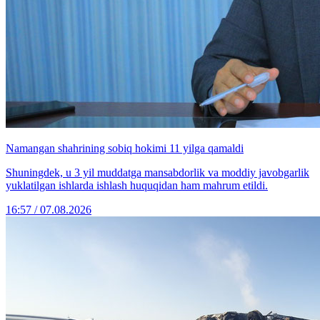
Namangan shahrining sobiq hokimi 11 yilga qamaldi
Shuningdek, u 3 yil muddatga mansabdorlik va moddiy javobgarlik
yuklatilgan ishlarda ishlash huquqidan ham mahrum etildi.
16:57 / 07.08.2026