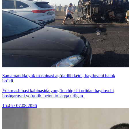
Samarqandda yuk mashinasi ag‘darilib ketdi, haydovchi halok
bo‘ldi
Yuk mashinasi kabinasida yong‘in chiqishi ortidan haydovchi
boshqaruvni yo‘qotib, beton to‘siqqa urilgan.
15:46 / 07.08.2026