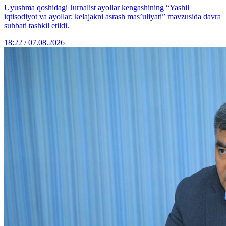
Uyushma qoshidagi Jurnalist ayollar kengashining “Yashil
iqtisodiyot va ayollar: kelajakni asrash mas’uliyati” mavzusida davra
suhbati tashkil etildi.
18:22 / 07.08.2026