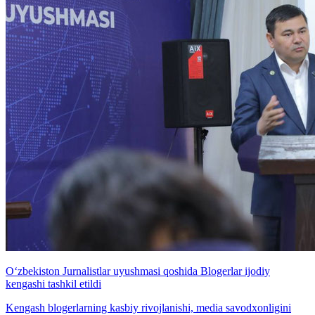
O‘zbekiston Jurnalistlar uyushmasi qoshida Blogerlar ijodiy
kengashi tashkil etildi
Kengash blogerlarning kasbiy rivojlanishi, media savodxonligini