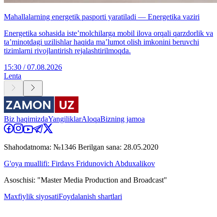
Mahallalarning energetik pasporti yaratiladi — Energetika vaziri
Energetika sohasida iste’molchilarga mobil ilova orqali qarzdorlik va
ta’minotdagi uzilishlar haqida ma’lumot olish imkonini beruvchi
tizimlarni rivojlantirish rejalashtirilmoqda.
15:30 / 07.08.2026
Lenta
Biz haqimizda
Yangiliklar
Aloqa
Bizning jamoa
Shahodatnoma: №1346 Berilgan sana: 28.05.2020
G'oya muallifi: Firdavs Fridunovich Abduxalikov
Asoschisi: "Master Media Production and Broadcast"
Maxfiylik siyosati
Foydalanish shartlari