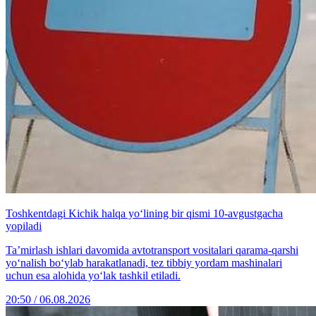
Toshkentdagi Kichik halqa yo‘lining bir qismi 10-avgustgacha
yopiladi
Ta’mirlash ishlari davomida avtotransport vositalari qarama-qarshi
yo‘nalish bo‘ylab harakatlanadi, tez tibbiy yordam mashinalari
uchun esa alohida yo‘lak tashkil etiladi.
20:50 / 06.08.2026