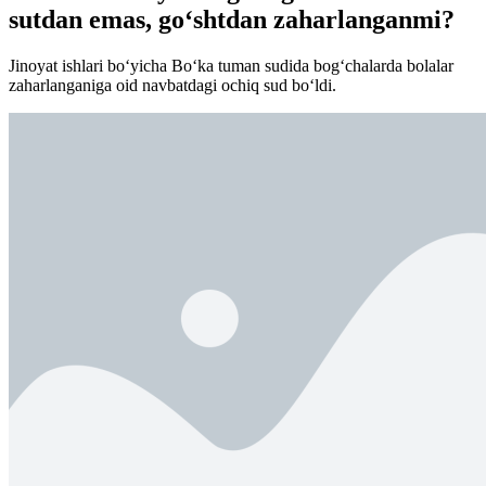
sutdan emas, go‘shtdan zaharlanganmi?
Jinoyat ishlari bo‘yicha Bo‘ka tuman sudida bog‘chalarda bolalar
zaharlanganiga oid navbatdagi ochiq sud bo‘ldi.