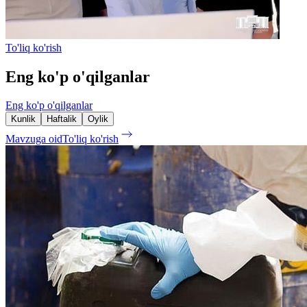
To'liq ko'rish
Eng ko'p o'qilganlar
Eng ko'p o'qilganlar
Kunlik
Haftalik
Oylik
Mavzuga oid
To'liq ko'rish