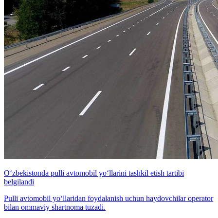
O‘zbekistonda pulli avtomobil yo‘llarini tashkil etish tartibi
belgilandi
Pulli avtomobil yo‘llaridan foydalanish uchun haydovchilar operator
bilan ommaviy shartnoma tuzadi.