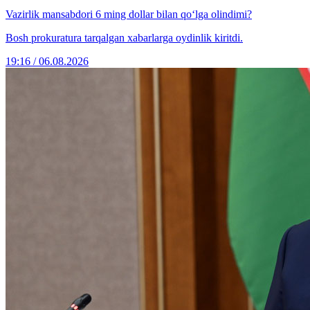
Vazirlik mansabdori 6 ming dollar bilan qo‘lga olindimi?
Bosh prokuratura tarqalgan xabarlarga oydinlik kiritdi.
19:16 / 06.08.2026