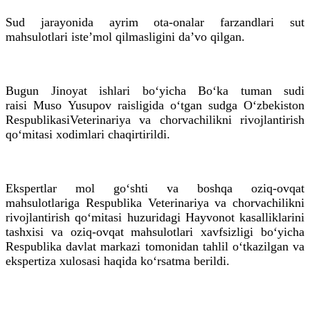
Sud jarayonida ayrim ota-onalar farzandlari sut
mahsulotlari isteʼmol qilmasligini daʼvo qilgan.
Bugun Jinoyat ishlari bo‘yicha Bo‘ka tuman sudi
raisi
Muso
Yusupov raisligida o‘tgan sudga O‘zbekiston
RespublikasiVeterinariya va chorvachilikni rivojlantirish
qo‘mitasi xodimlari chaqirtirildi.
Ekspertlar mol go‘shti va boshqa oziq-ovqat
mahsulotlariga Respublika Veterinariya va chorvachilikni
rivojlantirish qo‘mitasi huzuridagi Hayvonot kasalliklarini
tashxisi va oziq-ovqat mahsulotlari xavfsizligi bo‘yicha
Respublika davlat markazi tomonidan tahlil o‘tkazilgan va
ekspertiza xulosasi haqida ko‘rsatma berildi.