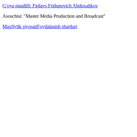
G'oya muallifi: Firdavs Fridunovich Abduxalikov
Asoschisi: "Master Media Production and Broadcast"
Maxfiylik siyosati
Foydalanish shartlari