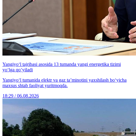
Yangiyo‘l tajribasi asosida 13 tumanda yangi energetika tizimi
yo‘lga qo‘yiladi
Yangiyo‘l tumanida elektr va gaz ta’minotini yaxshilash bo‘yicha
maxsus shtab faoliyat yuritmoqda.
18:29 / 06.08.2026