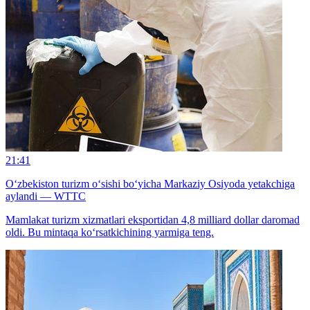
21:41
O‘zbekiston turizm o‘sishi bo‘yicha Markaziy Osiyoda yetakchiga
aylandi — WTTC
Mamlakat turizm xizmatlari eksportidan 4,8 milliard dollar daromad
oldi. Bu mintaqa ko‘rsatkichining yarmiga teng.