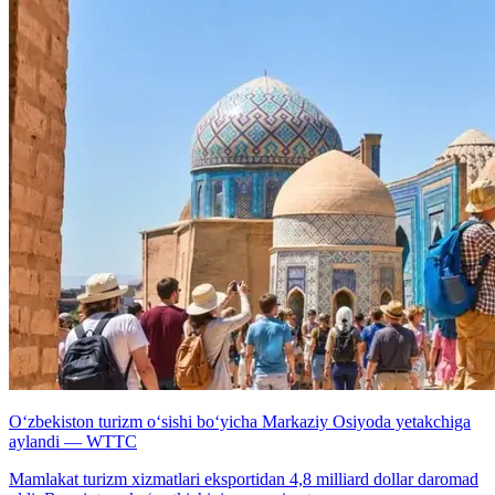
O‘zbekiston turizm o‘sishi bo‘yicha Markaziy Osiyoda yetakchiga
aylandi — WTTC
Mamlakat turizm xizmatlari eksportidan 4,8 milliard dollar daromad