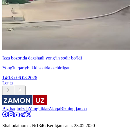
Izza bozorida daxshatli yong‘in sodir bo‘ldi
Yong'in qariyb ikki soatda o'chirilgan.
14:18 / 06.08.2026
Lenta
Biz haqimizda
Yangiliklar
Aloqa
Bizning jamoa
Shahodatnoma: №1346 Berilgan sana: 28.05.2020