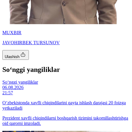
MUXBIR
JAVOHIRBEK TURSUNOV
Ulashish
So‘nggi yangiliklar
So‘nggi yangiliklar
06.08.2026
21:57
O‘zbekistonda xavfli chiqindilarini qayta ishlash darajasi 20 foizga
yetkaziladi
Prezident xavfli chiqindilarni boshqarish tizimini takomillashtirishga
oid qarorni imzoladi.