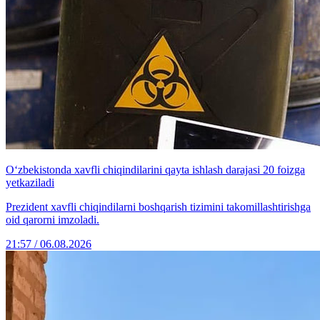
O‘zbekistonda xavfli chiqindilarini qayta ishlash darajasi 20 foizga
yetkaziladi
Prezident xavfli chiqindilarni boshqarish tizimini takomillashtirishga
oid qarorni imzoladi.
21:57 / 06.08.2026