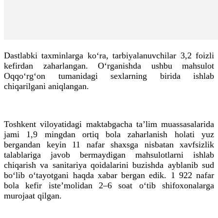
Dastlabki taxminlarga ko‘ra, tarbiyalanuvchilar 3,2 foizli
kefirdan zaharlangan. O‘rganishda ushbu mahsulot
Oqqo‘rg‘on tumanidagi sexlarning birida ishlab
chiqarilgani aniqlangan.
Toshkent viloyatidagi maktabgacha taʼlim muassasalarida
jami 1,9 mingdan ortiq bola zaharlanish holati yuz
bergandan keyin 11 nafar shaxsga nisbatan xavfsizlik
talablariga javob bermaydigan mahsulotlarni ishlab
chiqarish va sanitariya qoidalarini buzishda ayblanib sud
bo‘lib
o‘tayotgani
haqda xabar bergan
edik
. 1 922 nafar
bola kefir isteʼmolidan 2–6 soat o‘tib shifoxonalarga
murojaat qilgan.