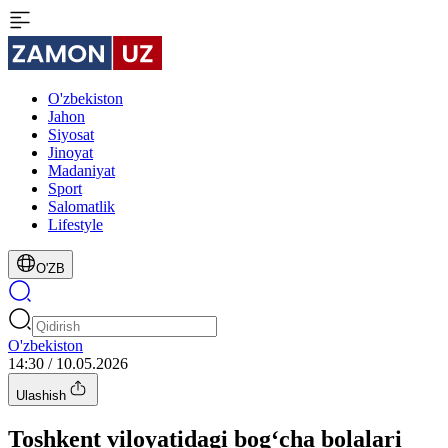
O'zbekiston
Jahon
Siyosat
Jinoyat
Madaniyat
Sport
Salomatlik
Lifestyle
O'ZB
O'zbekiston
14:30 / 10.05.2026
Ulashish
Toshkent viloyatidagi bog‘cha bolalari