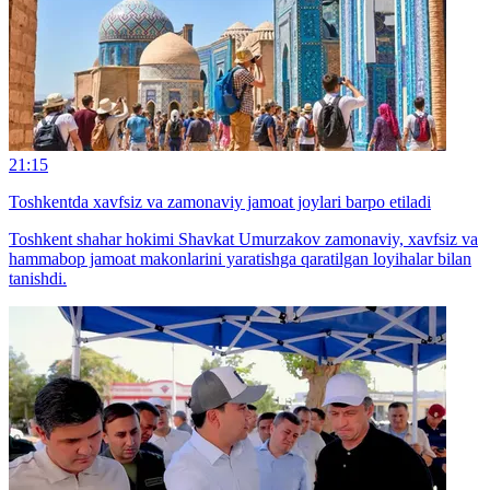
21:15
Toshkentda xavfsiz va zamonaviy jamoat joylari barpo etiladi
Toshkent shahar hokimi Shavkat Umurzakov zamonaviy, xavfsiz va
hammabop jamoat makonlarini yaratishga qaratilgan loyihalar bilan
tanishdi.