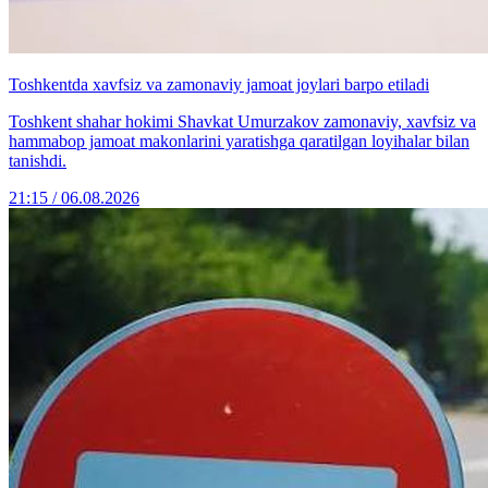
Toshkentda xavfsiz va zamonaviy jamoat joylari barpo etiladi
Toshkent shahar hokimi Shavkat Umurzakov zamonaviy, xavfsiz va
hammabop jamoat makonlarini yaratishga qaratilgan loyihalar bilan
tanishdi.
21:15 / 06.08.2026