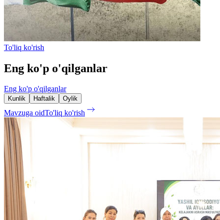
To'liq ko'rish
Eng ko'p o'qilganlar
Eng ko'p o'qilganlar
Kunlik
Haftalik
Oylik
Mavzuga oid
To'liq ko'rish