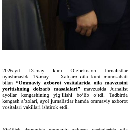
2026-yil 13-may kuni Oʻzbekiston Jurnalistlar
uyushmasida 15-may — Xalqaro oila kuni munosabati
bilan
“Ommaviy axborot vositalarida oila mavzusini
yoritishning dolzarb masalalari”
mavzusida Jurnalist
ayollar kengashining yigʻilishi boʻlib oʻtdi. Tadbirda
kengash aʼzolari, ayol jurnalistlar hamda ommaviy axborot
vositalari vakillari ishtirok etdi.
Yigʻilish davomida ommaviy axborot vositalarida oila