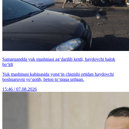
Samarqandda yuk mashinasi ag‘darilib ketdi, haydovchi halok
bo‘ldi
Yuk mashinasi kabinasida yong‘in chiqishi ortidan haydovchi
boshqaruvni yo‘qotib, beton to‘siqqa urilgan.
15:46 / 07.08.2026