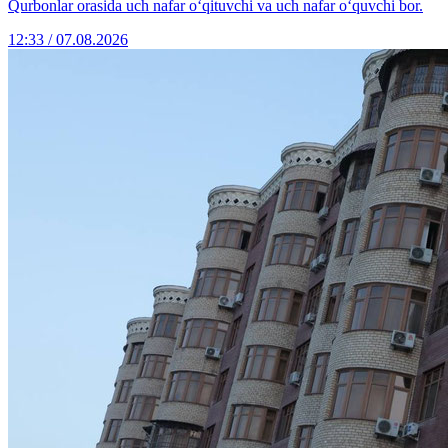
Qurbonlar orasida uch nafar o‘qituvchi va uch nafar o‘quvchi bor.
12:33 / 07.08.2026