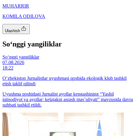
MUHARRIR
KOMILA ODILOVA
Ulashish
So‘nggi yangiliklar
So‘nggi yangiliklar
07.08.2026
18:22
O‘zbekiston Jurnalistlar uyushmasi qoshida ekologik klub tashkil
etish taklif qilindi
Uyushma qoshidagi Jurnalist ayollar kengashining “Yashil
iqtisodiyot va ayollar: kelajakni asrash mas’uliyati” mavzusida davra
suhbati tashkil etildi.