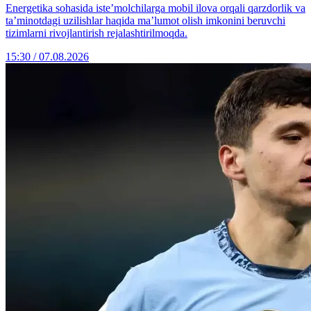
Energetika sohasida iste’molchilarga mobil ilova orqali qarzdorlik va
ta’minotdagi uzilishlar haqida ma’lumot olish imkonini beruvchi
tizimlarni rivojlantirish rejalashtirilmoqda.
15:30 / 07.08.2026