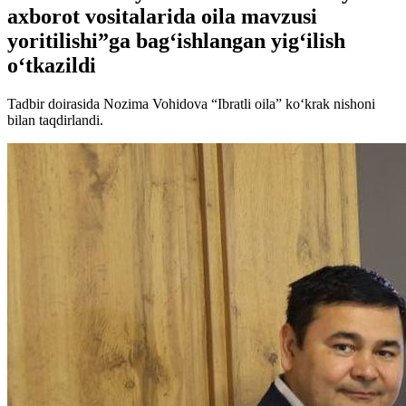
axborot vositalarida oila mavzusi
yoritilishi”ga bag‘ishlangan yig‘ilish
o‘tkazildi
Tadbir doirasida Nozima Vohidova “Ibratli oila” koʻkrak nishoni
bilan taqdirlandi.