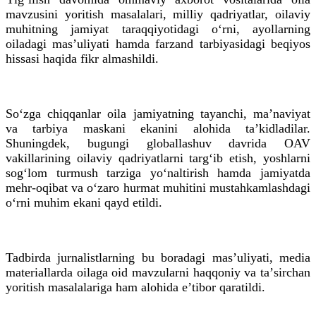
mavzusini yoritish masalalari, milliy qadriyatlar, oilaviy
muhitning jamiyat taraqqiyotidagi oʻrni, ayollarning
oiladagi masʼuliyati hamda farzand tarbiyasidagi beqiyos
hissasi haqida fikr almashildi.
Soʻzga chiqqanlar oila jamiyatning tayanchi, maʼnaviyat
va tarbiya maskani ekanini alohida taʼkidladilar.
Shuningdek, bugungi globallashuv davrida OAV
vakillarining oilaviy qadriyatlarni targʻib etish, yoshlarni
sogʻlom turmush tarziga yoʻnaltirish hamda jamiyatda
mehr-oqibat va oʻzaro hurmat muhitini mustahkamlashdagi
oʻrni muhim ekani qayd etildi.
Tadbirda jurnalistlarning bu boradagi masʼuliyati, media
materiallarda oilaga oid mavzularni haqqoniy va taʼsirchan
yoritish masalalariga ham alohida eʼtibor qaratildi.