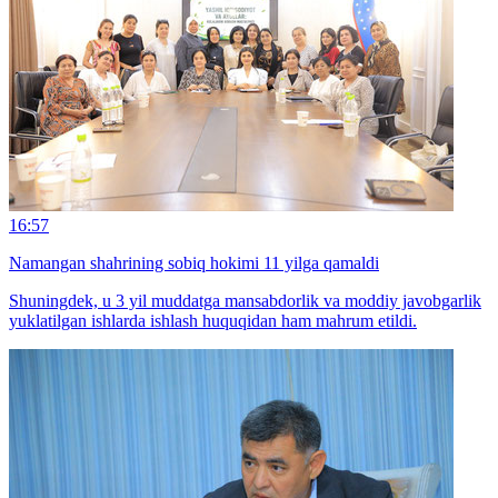
16:57
Namangan shahrining sobiq hokimi 11 yilga qamaldi
Shuningdek, u 3 yil muddatga mansabdorlik va moddiy javobgarlik
yuklatilgan ishlarda ishlash huquqidan ham mahrum etildi.