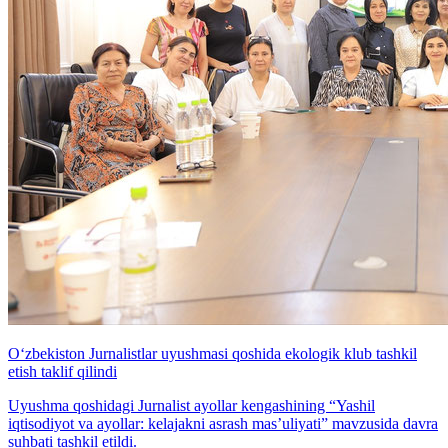
O‘zbekiston Jurnalistlar uyushmasi qoshida ekologik klub tashkil
etish taklif qilindi
Uyushma qoshidagi Jurnalist ayollar kengashining “Yashil
iqtisodiyot va ayollar: kelajakni asrash mas’uliyati” mavzusida davra
suhbati tashkil etildi.