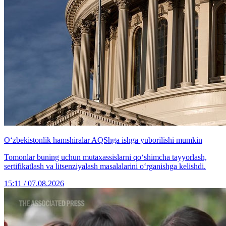
O‘zbekistonlik hamshiralar AQShga ishga yuborilishi mumkin
Tomonlar buning uchun mutaxassislarni qo‘shimcha tayyorlash,
sertifikatlash va litsenziyalash masalalarini o‘rganishga kelishdi.
15:11 / 07.08.2026