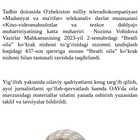
Tadbir doirasida O'zbekiston milliy teleradiokompaniyasi
«Madaniyat va ma'rifat» telekanali» davlat muassasasi
«Kino-videomahsulotlar va tezkor dublyaj»
muharririyatining katta muharriri Nozima Vohidova
Vazirlar Mahkamasining 2023-yil 2-sentabrdagi “Ibratli
oila” koʻkrak nishoni toʻgʻrisidagi nizomni tasdiqlash
haqidagi 437-son qaroriga asosan “Ibratli oila” koʻkrak
nishoni bilan tantanali ravishda taqdirlandi.
Yigʻilish yakunida oilaviy qadriyatlarni keng targʻib qilish,
ayol jurnalistlarni qoʻllab-quvvatlash hamda OAVda oila
mavzusidagi materiallar sifatini yanada oshirish yuzasidan
taklif va tavsiyalar bildirildi.