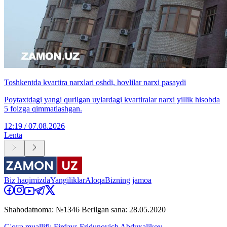
Toshkentda kvartira narxlari oshdi, hovlilar narxi pasaydi
Poytaxtdagi yangi qurilgan uylardagi kvartiralar narxi yillik hisobda
5 foizga qimmatlashgan.
12:19 / 07.08.2026
Lenta
Biz haqimizda
Yangiliklar
Aloqa
Bizning jamoa
Shahodatnoma: №1346 Berilgan sana: 28.05.2020
G'oya muallifi: Firdavs Fridunovich Abduxalikov