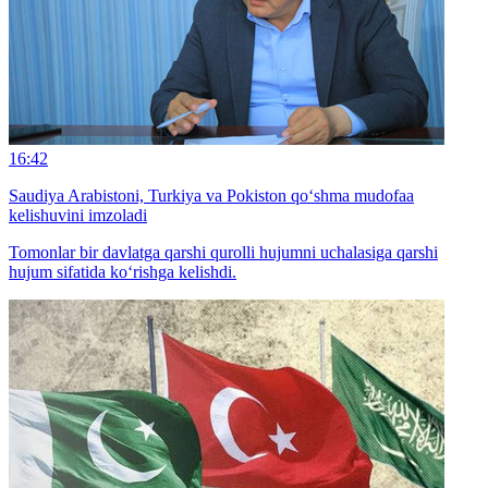
16:42
Saudiya Arabistoni, Turkiya va Pokiston qo‘shma mudofaa
kelishuvini imzoladi
Tomonlar bir davlatga qarshi qurolli hujumni uchalasiga qarshi
hujum sifatida ko‘rishga kelishdi.