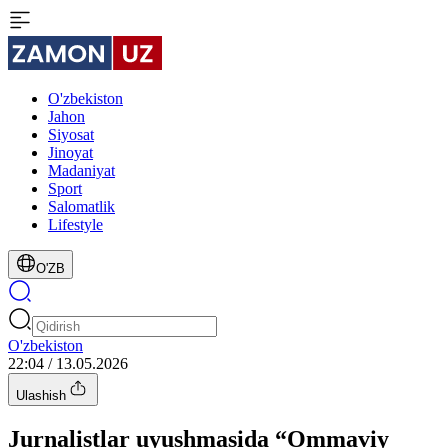
O'zbekiston
Jahon
Siyosat
Jinoyat
Madaniyat
Sport
Salomatlik
Lifestyle
O'ZB
O'zbekiston
22:04 / 13.05.2026
Ulashish
Jurnalistlar uyushmasida “Ommaviy