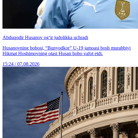
Abduqodir Husanov og‘ir judolikka uchradi
Husanovning bobosi, “Bunyodkor” U-19 jamoasi bosh murabbiyi
Hikmat Hoshimovning otasi Husan bobo vafot etdi.
15:24 / 07.08.2026