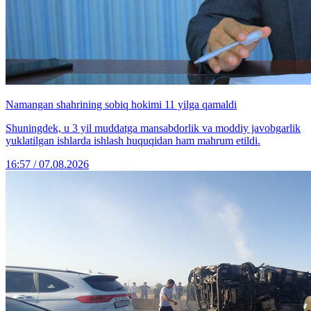
Namangan shahrining sobiq hokimi 11 yilga qamaldi
Shuningdek, u 3 yil muddatga mansabdorlik va moddiy javobgarlik
yuklatilgan ishlarda ishlash huquqidan ham mahrum etildi.
16:57 / 07.08.2026