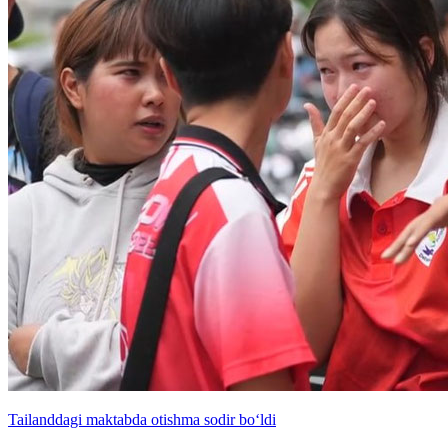
Tailanddagi maktabda otishma sodir bo‘ldi