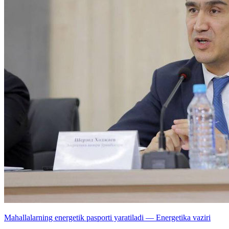
Mahallalarning energetik pasporti yaratiladi — Energetika vaziri