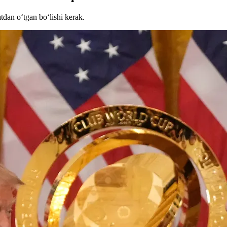
dan o‘tgan bo‘lishi kerak.