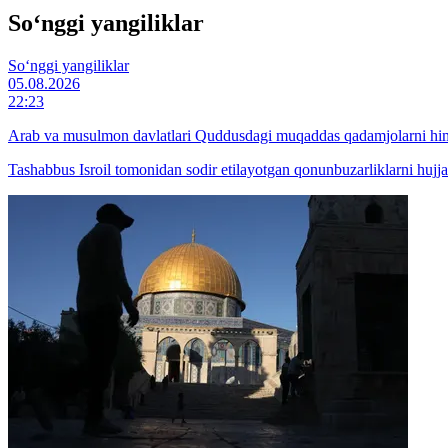
So‘nggi yangiliklar
So‘nggi yangiliklar
05.08.2026
22:23
Arab va musulmon davlatlari Quddusdagi muqaddas qadamjolarni himoy
Tashabbus Isroil tomonidan sodir etilayotgan qonunbuzarliklarni hujja