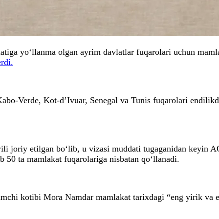
ga yo‘llanma olgan ayrim davlatlar fuqarolari uchun mamlaka
rdi.
 Kabo-Verde, Kot-d’Ivuar, Senegal va Tunis fuqarolari endil
i joriy etilgan bo‘lib, u vizasi muddati tugaganidan keyin 
ab 50 ta mamlakat fuqarolariga nisbatan qo‘llanadi.
amchi kotibi Mora Namdar mamlakat tarixdagi “eng yirik va 