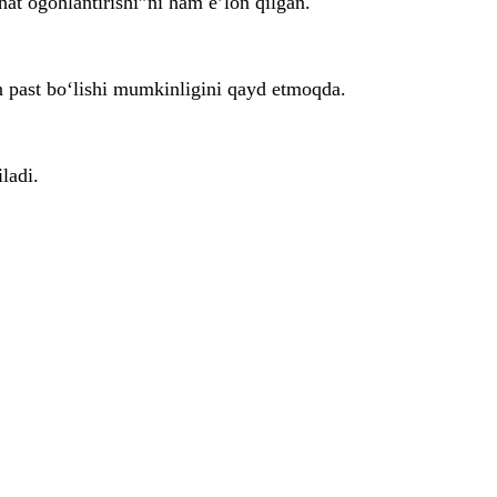
at ogohlantirishi”ni ham e’lon qilgan.
n past bo‘lishi mumkinligini qayd etmoqda.
ladi.