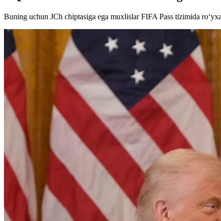
Buning uchun JCh chiptasiga ega muxlislar FIFA Pass tizimida ro‘yxat