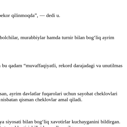
 bekor qilinmoqda”, — dedi u.
utbolchilar, murabbiylar hamda turnir bilan bog‘liq ayrim
a bu qadam “muvaffaqiyatli, rekord darajadagi va unutilmas
n, ayrim davlatlar fuqarolari uchun sayohat cheklovlari
nisbatan qisman cheklovlar amal qiladi.
ya siyosati bilan bog‘liq xavotirlar kuchayganini bildirgan.