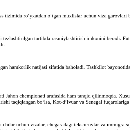
ss tizimida ro‘yxatdan o‘tgan muxlislar uchun viza garovlari
i tezlashtirilgan tartibda rasmiylashtirish imkonini beradi. F
di.
n hamkorlik natijasi sifatida baholadi. Tashkilot bayonotid
i Jahon chempionati arafasida ham tanqid qilinmoqda. Xususa
ishi taqiqlangan bo‘lsa, Kot-d’Ivuar va Senegal fuqarolariga 
atchilar uchun vizalar, chegaradagi tekshiruvlar va immigratsi