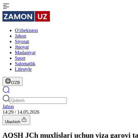
O'zbekiston
Jahon
Siyosat
Jinoyat
Madaniyat
Sport
Salomatlik
Lifestyle
O'ZB
Jahon
14:29 / 14.05.2026
Ulashish
AQSH JCh muxlislari uchun viza garovi tal