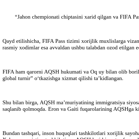
“Jahon chempionati chiptasini xarid qilgan va FIFA Pa
Qayd etilishicha, FIFA Pass tizimi xorijlik muxlislarga vizan
rasmiy xodimlar esa avvaldan ushbu talabdan ozod etilgan e
FIFA ham qarorni AQSH hukumati va Oq uy bilan olib borilga
global turnir” o‘tkazishga xizmat qilishi ta’kidlangan.
Shu bilan birga, AQSH ma’muriyatining immigratsiya siyosat
saqlanib qolmoqda. Eron va Gaiti fuqarolarining AQSHga kir
Bundan tashqari, inson huquqlari tashkilotlari xorijlik sayoh