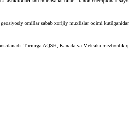
k tashkilotlari shu munosabat bilan “Jahon chempionati sayoh
eosiyosiy omillar sabab xorijiy muxlislar oqimi kutilganida
 boshlanadi. Turnirga AQSH, Kanada va Meksika mezbonlik qi