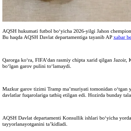
AQSH hukumati futbol bo‘yicha 2026-yilgi Jahon chempionati
Bu haqda AQSH Davlat departamentiga tayanib AP
xabar be
Qarorga ko‘ra, FIFA’dan rasmiy chipta xarid qilgan Jazoir,
bo‘lgan garov pulini to‘lamaydi.
Mazkur garov tizimi Tramp ma’muriyati tomonidan o‘tgan yil
davlatlar fuqarolariga tatbiq etilgan edi. Hozirda bunday tal
AQSH Davlat departamenti Konsullik ishlari bo‘yicha yord
tayyorlanayotganini ta’kidladi.