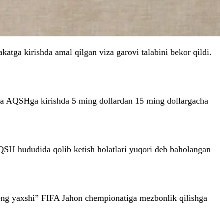
tga kirishda amal qilgan viza garovi talabini bekor qildi.
ikda AQSHga kirishda 5 ming dollardan 15 ming dollargacha
AQSH hududida qolib ketish holatlari yuqori deb baholangan
eng yaxshi” FIFA Jahon chempionatiga mezbonlik qilishga