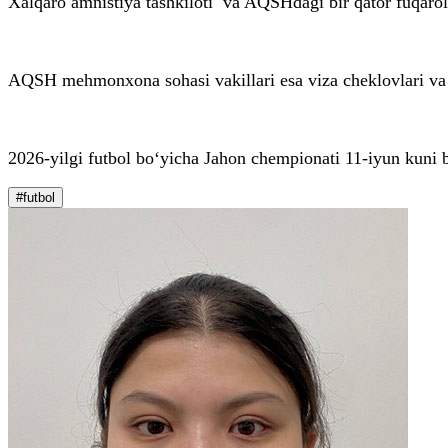
Xalqaro amnistiya tashkiloti va AQSHdagi bir qator fuqaroli
AQSH mehmonxona sohasi vakillari esa viza cheklovlari va g
2026-yilgi futbol bo‘yicha Jahon chempionati 11-iyun kuni
#futbol