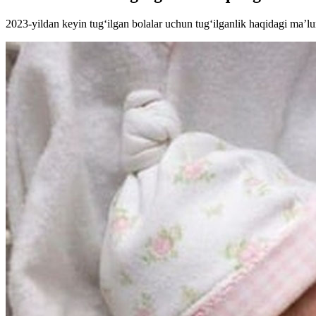
2023-yildan keyin tugʻilgan bolalar uchun tugʻilganlik haqidagi maʼl