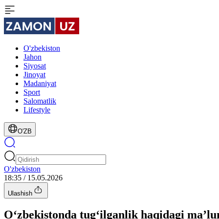
O'zbekiston
Jahon
Siyosat
Jinoyat
Madaniyat
Sport
Salomatlik
Lifestyle
O'ZB
O'zbekiston
18:35 / 15.05.2026
Ulashish
Oʻzbekistonda tugʻilganlik haqidagi maʼl