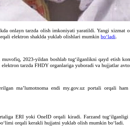
da onlayn tarzda olish imkoniyati yaratildi. Yangi xizmat o
orqali elektron shaklda yuklab olishlari mumkin
boʻladi
.
a muvofiq, 2023-yildan boshlab tugʻilganlikni qayd etish ko
 elektron tarzda FHDY organlariga yuboradi va hujjatlar avtom
ilgan maʼlumotnoma endi my.gov.uz portali orqali ham ta
taliga ERI yoki OneID orqali kiradi. Farzand tugʻilganligi
limi orqali kerakli hujjatni yuklab olish mumkin bo‘ladi.