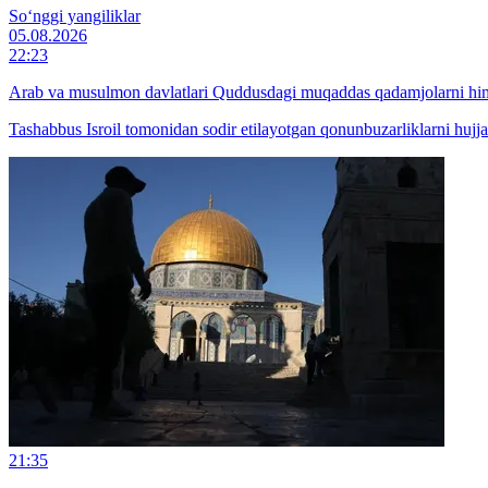
So‘nggi yangiliklar
05.08.2026
22:23
Arab va musulmon davlatlari Quddusdagi muqaddas qadamjolarni himoy
Tashabbus Isroil tomonidan sodir etilayotgan qonunbuzarliklarni hujja
21:35