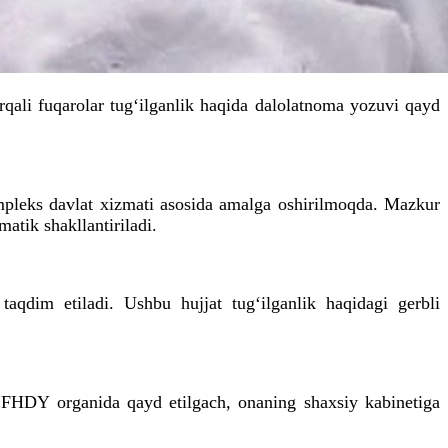
rqali fuqarolar tugʻilganlik haqida dalolatnoma yozuvi qayd
mpleks davlat xizmati asosida amalga oshirilmoqda. Mazkur
atik shakllantiriladi.
qdim etiladi. Ushbu hujjat tugʻilganlik haqidagi gerbli
 FHDY organida qayd etilgach, onaning shaxsiy kabinetiga