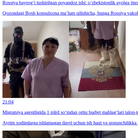
Rossiya bayrog‘i tushirilgan poyandoz ishi: o‘zbekistonlik ayolga jinoy
Qozondagi Bosh konsulxona ma’lum qilishicha, bunga Rossiya vakolatli 
21:04
Migratsiya agentligida 1 mlrd so‘mdan ortiq budjet mablag‘lari talon-t
Ayrim xodimlarga ishlamagan davri uchun ish haqi va qonunchilikka zid 