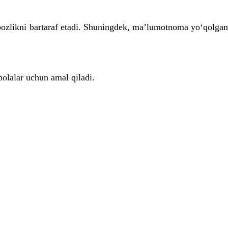
zlikni bartaraf etadi. Shuningdek, maʼlumotnoma yoʻqolgan ta
bolalar uchun amal qiladi.