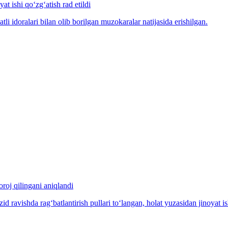
at ishi qo‘zg‘atish rad etildi
idoralari bilan olib borilgan muzokaralar natijasida erishilgan.
oroj qilingani aniqlandi
ravishda rag‘batlantirish pullari to‘langan, holat yuzasidan jinoyat ish