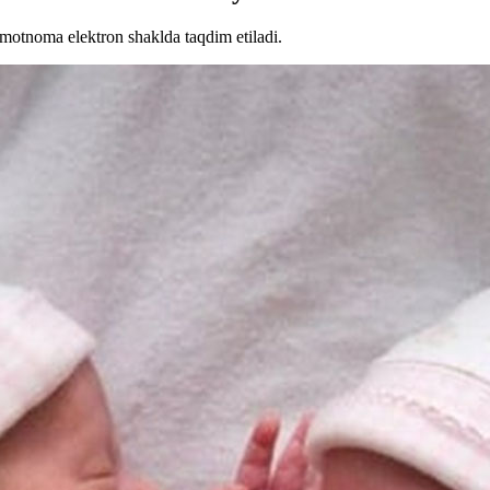
umotnoma elektron shaklda taqdim etiladi.