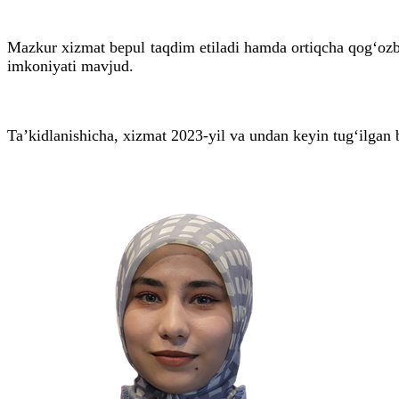
Mazkur xizmat bepul taqdim etiladi hamda ortiqcha qogʻozbo
imkoniyati mavjud.
Taʼkidlanishicha, xizmat 2023-yil va undan keyin tugʻilgan 