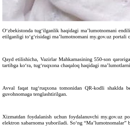
Oʻzbekistonda tugʻilganlik haqidagi maʼlumotnomani endilik
etilganligi toʻgʻrisidagi maʼlumotnomani my.gov.uz portali 
Qayd etilishicha, Vazirlar Mahkamasining 550-son qarorig
tartibga koʻra, tugʻruqxona chaqaloq haqidagi maʼlumotlarni
Avval faqat tugʻruqxona tomonidan QR-kodli shaklda ber
guvohnomaga tenglashtirilgan.
Xizmatdan foydalanish uchun foydalanuvchi my.gov.uz por
elektron xabarnoma yuboriladi. Soʻng “Maʼlumotnomalar” bo‘