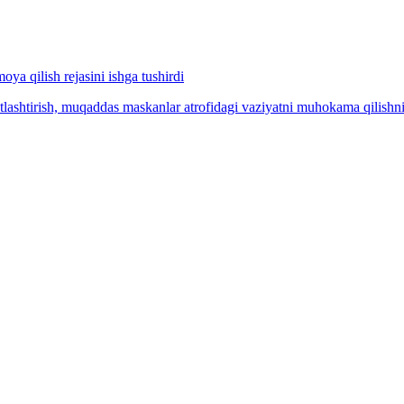
a qilish rejasini ishga tushirdi
tlashtirish, muqaddas maskanlar atrofidagi vaziyatni muhokama qilishni