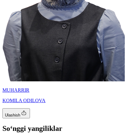
MUHARRIR
KOMILA ODILOVA
Ulashish
So‘nggi yangiliklar