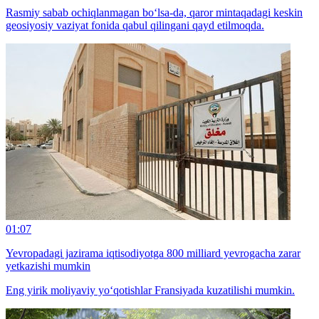
Rasmiy sabab ochiqlanmagan bo‘lsa-da, qaror mintaqadagi keskin
geosiyosiy vaziyat fonida qabul qilingani qayd etilmoqda.
01:07
Yevropadagi jazirama iqtisodiyotga 800 milliard yevrogacha zarar
yetkazishi mumkin
Eng yirik moliyaviy yo‘qotishlar Fransiyada kuzatilishi mumkin.