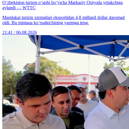
O‘zbekiston turizm o‘sishi bo‘yicha Markaziy Osiyoda yetakchiga
aylandi — WTTC
Mamlakat turizm xizmatlari eksportidan 4,8 milliard dollar daromad
oldi. Bu mintaqa ko‘rsatkichining yarmiga teng.
21:41 / 06.08.2026