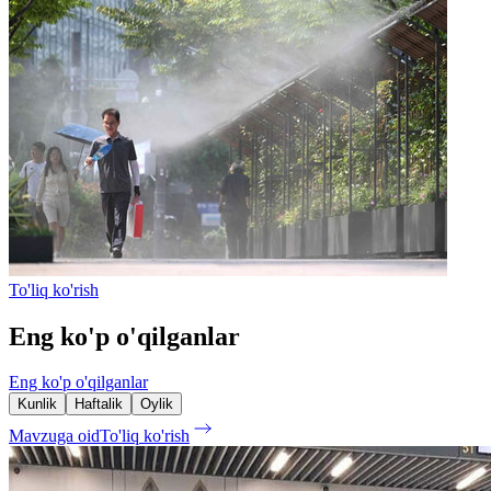
To'liq ko'rish
Eng ko'p o'qilganlar
Eng ko'p o'qilganlar
Kunlik
Haftalik
Oylik
Mavzuga oid
To'liq ko'rish