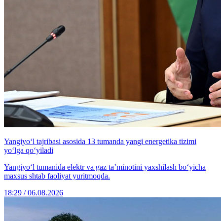
Yangiyo‘l tajribasi asosida 13 tumanda yangi energetika tizimi
yo‘lga qo‘yiladi
Yangiyo‘l tumanida elektr va gaz ta’minotini yaxshilash bo‘yicha
maxsus shtab faoliyat yuritmoqda.
18:29 / 06.08.2026