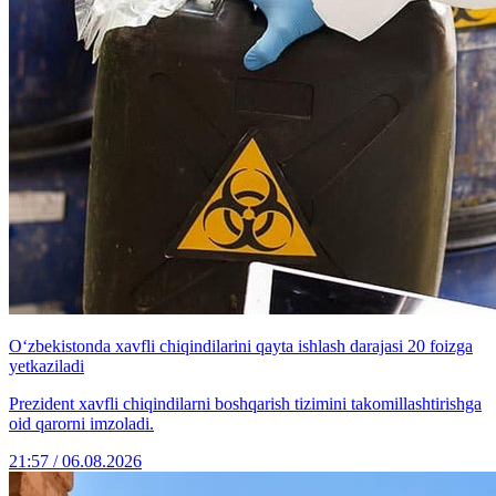
O‘zbekistonda xavfli chiqindilarini qayta ishlash darajasi 20 foizga
yetkaziladi
Prezident xavfli chiqindilarni boshqarish tizimini takomillashtirishga
oid qarorni imzoladi.
21:57 / 06.08.2026