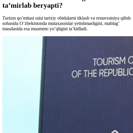
ta’mirlab beryapti?
Turizm qo’mitasi raisi tarixiy obidalarni tiklash va restavratsiya qilish
sohasida O’zbekistonda mutaxassislar yetishmasligini, mablag’
masalasida esa muammo yo’qligini ta’kidladi.