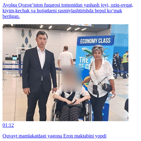
Ayolga Qozog‘iston fuqarosi tomonidan yashash joyi, oziq-ovqat,
kiyim-kechak va hujjatlarni rasmiylashtirishda bepul ko‘mak
berilgan.
01:12
Quvayt mamlakatdagi yagona Eron maktabini yopdi