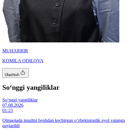
MUHARRIR
KOMILA ODILOVA
Ulashish
So‘nggi yangiliklar
So‘nggi yangiliklar
07.08.2026
01:23
Olmaotada insultni boshdan kechirgan o‘zbekistonlik ayol vatanga
qaytarildi