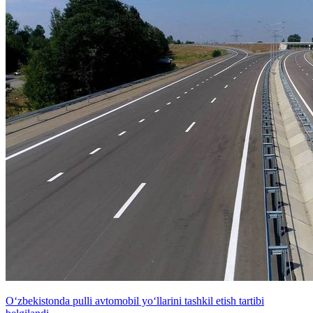
O‘zbekistonda pulli avtomobil yo‘llarini tashkil etish tartibi