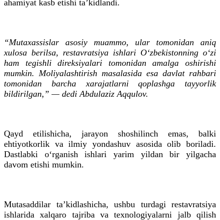
ahamiyat kasb etishi ta’kidlandi.
“Mutaxassislar asosiy muammo, ular tomonidan aniq
xulosa berilsa, restavratsiya ishlari O‘zbekistonning o‘zi
ham tegishli direksiyalari tomonidan amalga oshirishi
mumkin. Moliyalashtirish masalasida esa davlat rahbari
tomonidan barcha xarajatlarni qoplashga tayyorlik
bildirilgan,” — dedi Abdulaziz Aqqulov.
Qayd etilishicha, jarayon shoshilinch emas, balki
ehtiyotkorlik va ilmiy yondashuv asosida olib boriladi.
Dastlabki o‘rganish ishlari yarim yildan bir yilgacha
davom etishi mumkin.
Mutasaddilar ta’kidlashicha, ushbu turdagi restavratsiya
ishlarida xalqaro tajriba va texnologiyalarni jalb qilish