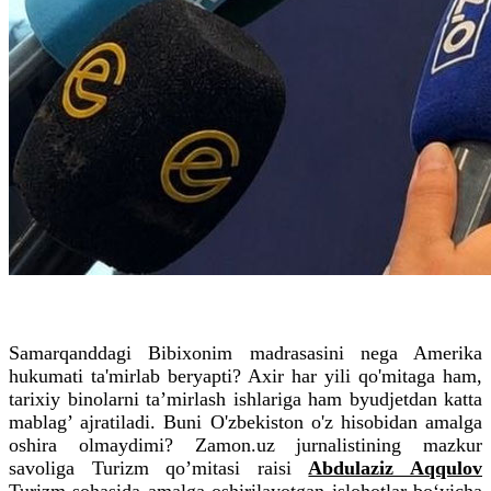
Samarqanddagi Bibixonim madrasasini nega Amerika
hukumati ta'mirlab beryapti? Axir har yili qo'mitaga ham,
tarixiy binolarni ta’mirlash ishlariga ham byudjetdan katta
mablag’ ajratiladi. Buni O'zbekiston o'z hisobidan amalga
oshira olmaydimi? Zamon.uz jurnalistining mazkur
savoliga Turizm qo’mitasi raisi
Abdulaziz Aqqulov
Turizm sohasida amalga oshirilayotgan islohotlar bo‘yicha