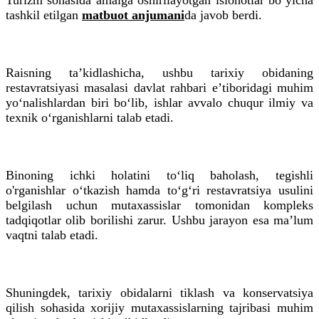
tashkil etilgan
matbuot anjumani
da javob berdi.
Raisning ta’kidlashicha, ushbu tarixiy obidaning
restavratsiyasi masalasi davlat rahbari e’tiboridagi muhim
yo‘nalishlardan biri bo‘lib, ishlar avvalo chuqur ilmiy va
texnik o‘rganishlarni talab etadi.
Binoning ichki holatini to‘liq baholash, tegishli
o'rganishlar o‘tkazish hamda to‘g‘ri restavratsiya usulini
belgilash uchun mutaxassislar tomonidan kompleks
tadqiqotlar olib borilishi zarur. Ushbu jarayon esa ma’lum
vaqtni talab etadi.
Shuningdek, tarixiy obidalarni tiklash va konservatsiya
qilish sohasida xorijiy mutaxassislarning tajribasi muhim