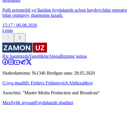
belgilandi
Pulli avtomobil yo‘llaridan foydalanish uchun haydovchilar operator
bilan ommaviy shartnoma tuzadi.
15:17 / 06.08.2026
Lenta
Biz haqimizda
Yangiliklar
Aloqa
Bizning jamoa
Shahodatnoma: №1346 Berilgan sana: 28.05.2020
G'oya muallifi: Firdavs Fridunovich Abduxalikov
Asoschisi: "Master Media Production and Broadcast"
Maxfiylik siyosati
Foydalanish shartlari