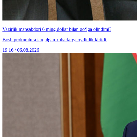
Vazirlik mansabdori 6 ming dollar bilan qo‘lga olindimi?
Bosh prokuratura tarqalgan xabarlarga oydinlik kiritdi.
19:16 / 06.08.2026