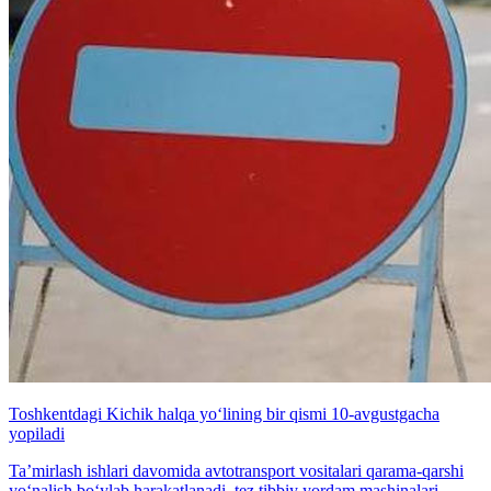
Toshkentdagi Kichik halqa yo‘lining bir qismi 10-avgustgacha
yopiladi
Ta’mirlash ishlari davomida avtotransport vositalari qarama-qarshi
yo‘nalish bo‘ylab harakatlanadi, tez tibbiy yordam mashinalari