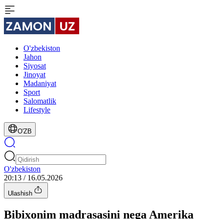
O'zbekiston
Jahon
Siyosat
Jinoyat
Madaniyat
Sport
Salomatlik
Lifestyle
O'ZB
O'zbekiston
20:13 / 16.05.2026
Ulashish
Bibixonim madrasasini nega Amerika