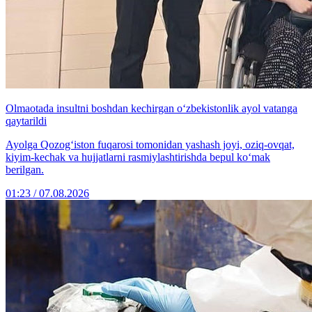
Olmaotada insultni boshdan kechirgan o‘zbekistonlik ayol vatanga
qaytarildi
Ayolga Qozog‘iston fuqarosi tomonidan yashash joyi, oziq-ovqat,
kiyim-kechak va hujjatlarni rasmiylashtirishda bepul ko‘mak
berilgan.
01:23 / 07.08.2026