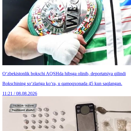
O‘zbekistonlik bokschi AQSHda hibsga olinib, deportatsiya qilindi
Bokschining so‘zlariga ko‘ra, u qamoqxonada 45 kun saqlangan.
11:21 / 08.08.2026