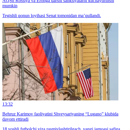
AQSh Rossiya va Eronga qarshi sanksiyalarni kuchaytirilishi
mumkin
Tegishli qonun loyihasi Senat tomonidan ma’qullandi.
13:32
Behruz Karimov faoliyatini Shveysariyaning “Lugano” klubida
davom ettiradi
18 yoshli futbolchi viza rasmiylashtirilgach, yangi jamoasi safiga