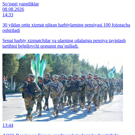
So‘nggi yangiliklar
08.08.2026
14:33
30 yildan ortiq xizmat qilgan harbiylarning pensiyasi 100 foizgacha
oshiriladi
Senat harbiy xizmatchilar va ularning oilalariga pensiya tayinlash
tartibini belgilovchi qonunni ma’qulladi.
13:44