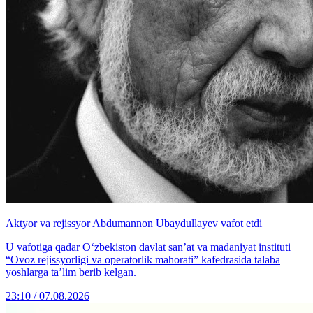
Aktyor va rejissyor Abdumannon Ubaydullayev vafot etdi
U vafotiga qadar O‘zbekiston davlat san’at va madaniyat instituti
“Ovoz rejissyorligi va operatorlik mahorati” kafedrasida talaba
yoshlarga ta’lim berib kelgan.
23:10 / 07.08.2026