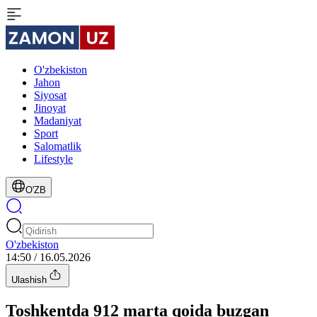
O'zbekiston
Jahon
Siyosat
Jinoyat
Madaniyat
Sport
Salomatlik
Lifestyle
O'ZB
O'zbekiston
14:50 / 16.05.2026
Ulashish
Toshkentda 912 marta qoida buzgan