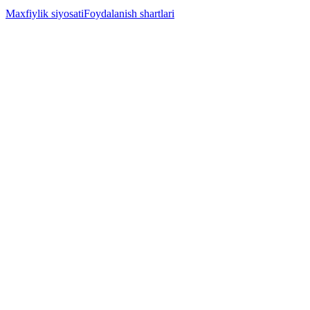
Maxfiylik siyosati
Foydalanish shartlari