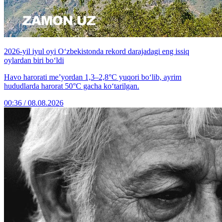
2026-yil iyul oyi O‘zbekistonda rekord darajadagi eng issiq
oylardan biri bo‘ldi
Havo harorati me’yordan 1,3–2,8°C yuqori bo‘lib, ayrim
hududlarda harorat 50°C gacha ko‘tarilgan.
00:36 / 08.08.2026