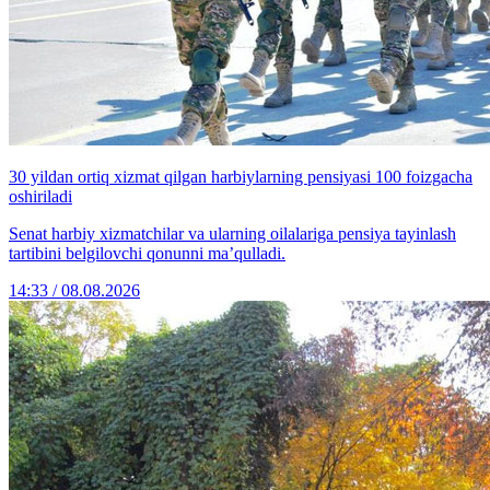
30 yildan ortiq xizmat qilgan harbiylarning pensiyasi 100 foizgacha
oshiriladi
Senat harbiy xizmatchilar va ularning oilalariga pensiya tayinlash
tartibini belgilovchi qonunni ma’qulladi.
14:33 / 08.08.2026