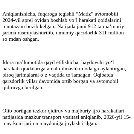
Aniqlanishicha, fuqaroga tegishli “Matiz” avtomobili
2024-yil aprel oyidan boshlab yo‘l harakati qoidalarini
muntazam buzib kelgan. Natijada jami 912 ta ma’muriy
jarima rasmiylashtirilib, umumiy qarzdorlik 311 million
so‘mdan oshgan.
Idora ma’lumotida qayd etilishicha, haydovchi yo‘l
harakati qoidalariga amal qilmaslikni odatga aylantirgan,
biroq jarimalarni o‘z vaqtida to‘lamagan. Oqibatda
qarzdorlik yillar davomida ortib borgan va avtomobil
qidiruvga berilgan.
Olib borilgan tezkor qidiruv va majburiy ijro harakatlari
natijasida mazkur transport vositasi aniqlanib, 2026-yil 15-
may kuni jarima maydoniga joylashtirilgan.