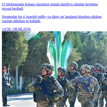
O‘zbekistonda bolaga otasining ismini familiya sifatida berishga
ruxsat beriladi
Senatorlar bu o‘zgarish milliy va diniy an’analarni hisobga olishga
xizmat qilishini ta’kidladi.
14:58 / 08.08.2026