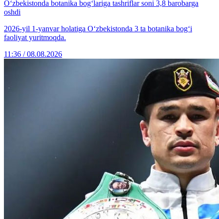
O‘zbekistonda botanika bog‘lariga tashriflar soni 3,8 barobarga
oshdi
2026-yil 1-yanvar holatiga O‘zbekistonda 3 ta botanika bog‘i
faoliyat yuritmoqda.
11:36 / 08.08.2026