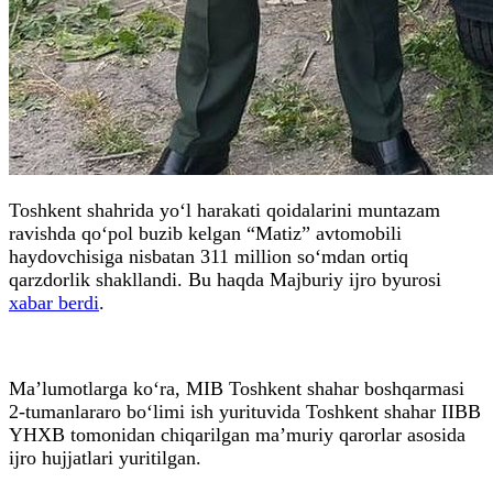
Toshkent shahrida yo‘l harakati qoidalarini muntazam
ravishda qo‘pol buzib kelgan “Matiz” avtomobili
haydovchisiga nisbatan 311 million so‘mdan ortiq
qarzdorlik shakllandi. Bu haqda Majburiy ijro byurosi
xabar berdi
.
Ma’lumotlarga ko‘ra, MIB Toshkent shahar boshqarmasi
2-tumanlararo bo‘limi ish yurituvida Toshkent shahar IIBB
YHXB tomonidan chiqarilgan ma’muriy qarorlar asosida
ijro hujjatlari yuritilgan.