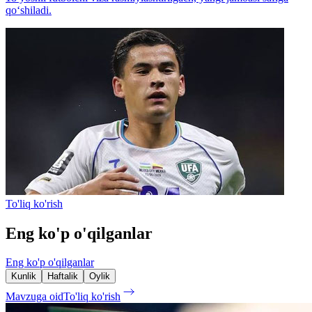
qo‘shiladi.
To'liq ko'rish
Eng ko'p o'qilganlar
Eng ko'p o'qilganlar
Kunlik
Haftalik
Oylik
Mavzuga oid
To'liq ko'rish