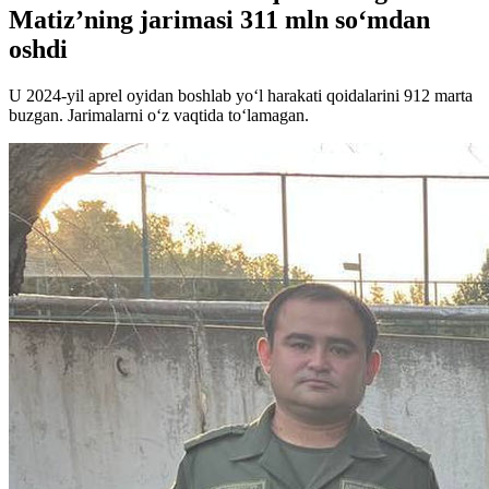
Matiz’ning jarimasi 311 mln so‘mdan
oshdi
U 2024-yil aprel oyidan boshlab yo‘l harakati qoidalarini 912 marta
buzgan. Jarimalarni o‘z vaqtida to‘lamagan.