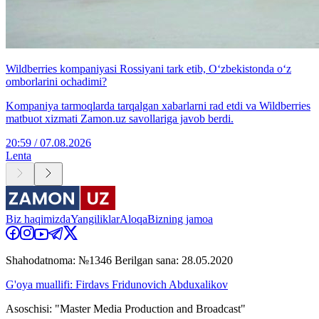
Wildberries kompaniyasi Rossiyani tark etib, O‘zbekistonda o‘z
omborlarini ochadimi?
Kompaniya tarmoqlarda tarqalgan xabarlarni rad etdi va Wildberries
matbuot xizmati Zamon.uz savollariga javob berdi.
20:59 / 07.08.2026
Lenta
Biz haqimizda
Yangiliklar
Aloqa
Bizning jamoa
Shahodatnoma: №1346 Berilgan sana: 28.05.2020
G'oya muallifi: Firdavs Fridunovich Abduxalikov
Asoschisi: "Master Media Production and Broadcast"