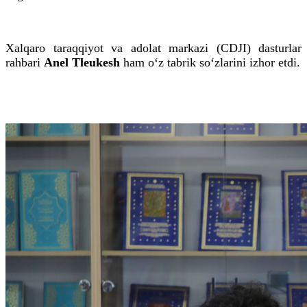
Xalqaro taraqqiyot va adolat markazi (CDJI) dasturlar
rahbari
Anel Tleukesh
ham o‘z tabrik so‘zlarini izhor etdi.