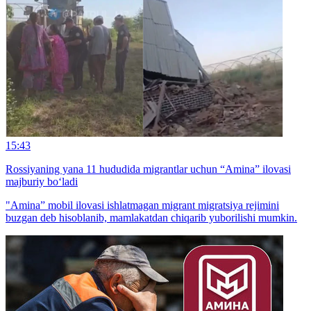
15:43
Rossiyaning yana 11 hududida migrantlar uchun “Amina” ilovasi
majburiy bo‘ladi
"Amina” mobil ilovasi ishlatmagan migrant migratsiya rejimini
buzgan deb hisoblanib, mamlakatdan chiqarib yuborilishi mumkin.