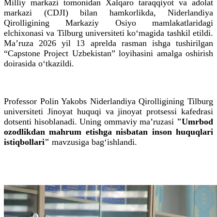
Milliy markazi tomonidan Xalqaro taraqqiyot va adolat
markazi (CDJI) bilan hamkorlikda, Niderlandiya
Qirolligining Markaziy Osiyo mamlakatlaridagi
elchixonasi va Tilburg universiteti ko‘magida tashkil etildi.
Maʼruza 2026 yil 13 aprelda rasman ishga tushirilgan
“Capstone Project Uzbekistan” loyihasini amalga oshirish
doirasida o‘tkazildi.
Professor Polin Yakobs Niderlandiya Qirolligining Tilburg
universiteti Jinoyat huquqi va jinoyat protsessi kafedrasi
dotsenti hisoblanadi. Uning ommaviy maʼruzasi
"Umrbod
ozodlikdan mahrum etishga nisbatan inson huquqlari
istiqbollari"
mavzusiga bag‘ishlandi.