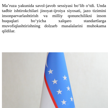
Maʼruza yakunida savol-javob sessiyasi bo‘lib o‘tdi. Unda
tadbir ishtirokchilari jinoyat-ijroiya siyosati, jazo tizimini
insonparvarlashtirish va milliy qonunchilikni inson
huquqlari bo‘yicha xalqaro standartlarga
muvofiqlashtirishning dolzarb masalalarini muhokama
qildilar.