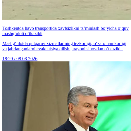
Toshkentda havo transportida xavfsizlikni ta’minlash bo‘yicha o‘quv
mashg‘uloti o‘tkazildi
Mashg‘ulotda qutqaruv xizmatlarining tezkorligi, o‘zaro hamkorligi
va jabrlanganlarni evakuatsiya qilish jarayoni sinovdan o‘tkazildi.
18:29 / 08.08.2026