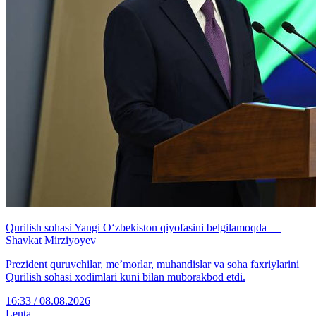
Qurilish sohasi Yangi O‘zbekiston qiyofasini belgilamoqda —
Shavkat Mirziyoyev
Prezident quruvchilar, me’morlar, muhandislar va soha faxriylarini
Qurilish sohasi xodimlari kuni bilan muborakbod etdi.
16:33 / 08.08.2026
Lenta