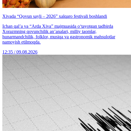
Xivada “Qovun sayli – 2026” xalqaro festivali boshlandi
Ichan qal’a va “Arda Xiva” majmuasida o‘tayotgan tadbirda
Xorazmning qovunchilik an’analari, milliy taomlar,
hunarmandchilik, folklor, musiqa va gastronomik mahsulotlar
namoyish etilmoqda.
12:35 / 09.08.2026