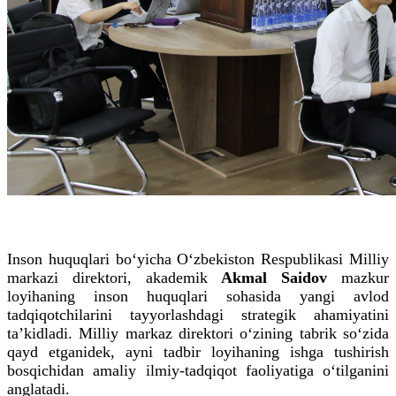
Inson huquqlari bo‘yicha O‘zbekiston Respublikasi Milliy
markazi direktori, akademik
Akmal Saidov
mazkur
loyihaning inson huquqlari sohasida yangi avlod
tadqiqotchilarini tayyorlashdagi strategik ahamiyatini
taʼkidladi. Milliy markaz direktori o‘zining tabrik so‘zida
qayd etganidek, ayni tadbir loyihaning ishga tushirish
bosqichidan amaliy ilmiy-tadqiqot faoliyatiga o‘tilganini
anglatadi.