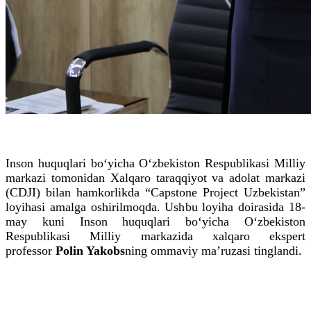
Inson huquqlari bo‘yicha O‘zbekiston Respublikasi Milliy
markazi tomonidan Xalqaro taraqqiyot va adolat markazi
(CDJI) bilan hamkorlikda “Capstone Project Uzbekistan”
loyihasi amalga oshirilmoqda. Ushbu loyiha doirasida 18-
may kuni Inson huquqlari bo‘yicha O‘zbekiston
Respublikasi Milliy markazida xalqaro ekspert
professor
Polin Yakobs
ning ommaviy maʼruzasi tinglandi.