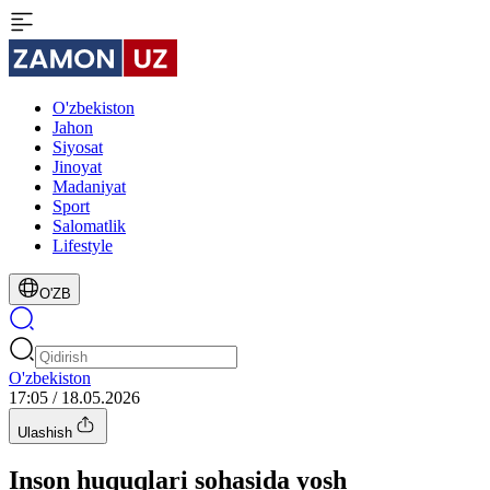
O'zbekiston
Jahon
Siyosat
Jinoyat
Madaniyat
Sport
Salomatlik
Lifestyle
O'ZB
O'zbekiston
17:05 / 18.05.2026
Ulashish
Inson huquqlari sohasida yosh