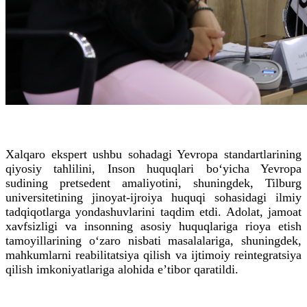
Xalqaro ekspert ushbu sohadagi Yevropa standartlarining
qiyosiy tahlilini, Inson huquqlari bo‘yicha Yevropa
sudining pretsedent amaliyotini, shuningdek, Tilburg
universitetining jinoyat-ijroiya huquqi sohasidagi ilmiy
tadqiqotlarga yondashuvlarini taqdim etdi. Adolat, jamoat
xavfsizligi va insonning asosiy huquqlariga rioya etish
tamoyillarining o‘zaro nisbati masalalariga, shuningdek,
mahkumlarni reabilitatsiya qilish va ijtimoiy reintegratsiya
qilish imkoniyatlariga alohida eʼtibor qaratildi.