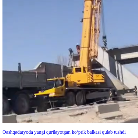
Qashqadaryoda yangi qurilayotgan ko‘prik balkasi qulab tushdi