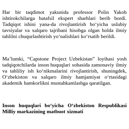
Har bir taqdimot yakunida professor Polin Yakob
ishtirokchilarga batafsil ekspert sharhlari berib bordi.
Tadqiqot ishini yana-da rivojlantirish bo‘yicha uslubiy
tavsiyalar va xalqaro tajribani hisobga olgan holda ilmiy
tahlilni chuqurlashtirish yo‘nalishlari ko‘rsatib berildi.
Maʼlumki, “Capstone Project Uzbekistan” loyihasi yosh
tadqiqotchilarda inson huquqlari sohasida zamonaviy ilmiy
va tahliliy ish ko‘nikmalarini rivojlantirish, shuningdek,
O‘zbekiston va xalqaro ilmiy hamjamiyat o‘rtasidagi
akademik hamkorlikni mustahkamlashga qaratilgan.
Inson huquqlari bo‘yicha O‘zbekiston Respublikasi
Milliy markazining matbuot xizmati