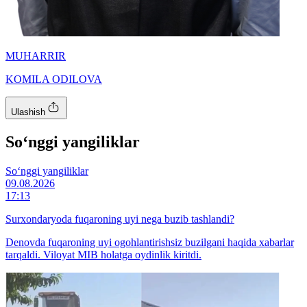
MUHARRIR
KOMILA ODILOVA
Ulashish
So‘nggi yangiliklar
So‘nggi yangiliklar
09.08.2026
17:13
Surxondaryoda fuqaroning uyi nega buzib tashlandi?
Denovda fuqaroning uyi ogohlantirishsiz buzilgani haqida xabarlar
tarqaldi. Viloyat MIB holatga oydinlik kiritdi.