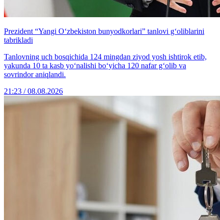
Prezident “Yangi O‘zbekiston bunyodkorlari” tanlovi g‘oliblarini
tabrikladi
Tanlovning uch bosqichida 124 mingdan ziyod yosh ishtirok etib,
yakunda 10 ta kasb yo‘nalishi bo‘yicha 120 nafar g‘olib va
sovrindor aniqlandi.
21:23 / 08.08.2026