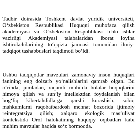
Tadbir doirasida Toshkent davlat yuridik universiteti,
O‘zbekiston Respublikasi Huquqni muhofaza qilish
akademiyasi va O‘zbekiston Respublikasi Ichki ishlar
vazirligi Akademiyasi talabalaridan iborat loyiha
ishtirokchilarining to‘qqizta jamoasi tomonidan ilmiy-
tadqiqot tashabbuslari taqdimoti bo‘ldi.
Ushbu tadqiqotlar mavzulari zamonaviy inson huquqlari
fanining eng dolzarb yo‘nalishlarini qamrab olgan. Bu
o‘rinda, jumladan, raqamli muhitda bolalar huquqlarini
himoya qilish va sunʼiy intellektdan foydalanish bilan
bog‘liq kibertahdidlarga qarshi kurashish; sobiq
mahkumlarni raqobatbardosh mehnat bozorida ijtimoiy
reintegratsiya qilish; xalqaro ekologik masʼuliyat
kontekstida Orol halokatining huquqiy oqibatlari kabi
muhim mavzular haqida so‘z bormoqda.