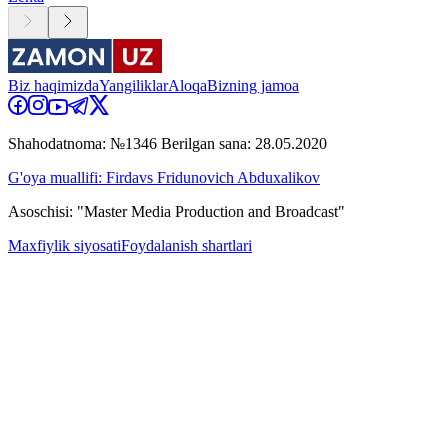
Biz haqimizda
Yangiliklar
Aloqa
Bizning jamoa
Shahodatnoma: №1346 Berilgan sana: 28.05.2020
G'oya muallifi: Firdavs Fridunovich Abduxalikov
Asoschisi: "Master Media Production and Broadcast"
Maxfiylik siyosati
Foydalanish shartlari