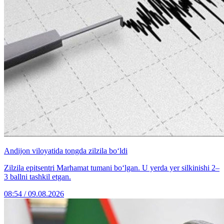
Andijon viloyatida tongda zilzila bo‘ldi
Zilzila epitsentri Marhamat tumani bo‘lgan. U yerda yer silkinishi 2–
3 ballni tashkil etgan.
08:54 / 09.08.2026