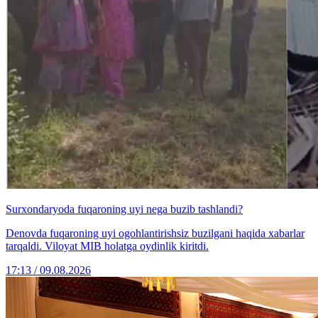
Surxondaryoda fuqaroning uyi nega buzib tashlandi?
Denovda fuqaroning uyi ogohlantirishsiz buzilgani haqida xabarlar
tarqaldi. Viloyat MIB holatga oydinlik kiritdi.
17:13 / 09.08.2026