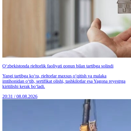
O‘zbekistonda rieltorlik faoliyati qonun bilan tartibga solindi
Yangi tartibga ko‘ra, rieltorlar maxsus o‘qitish va malaka
imtihonidan o‘tib, sertifikat olishi, tashkilotlar esa Yagona reyestrga
kiritilishi kerak bo‘ladi.
20:31 / 08.08.2026