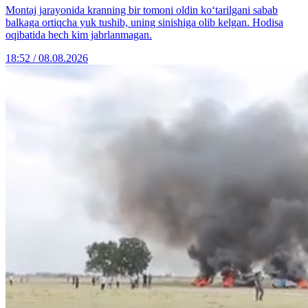
Montaj jarayonida kranning bir tomoni oldin ko‘tarilgani sabab
balkaga ortiqcha yuk tushib, uning sinishiga olib kelgan. Hodisa
oqibatida hech kim jabrlanmagan.
18:52 / 08.08.2026