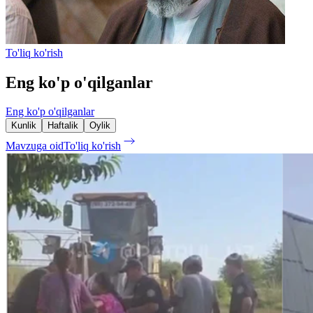
To'liq ko'rish
Eng ko'p o'qilganlar
Eng ko'p o'qilganlar
Kunlik
Haftalik
Oylik
Mavzuga oid
To'liq ko'rish