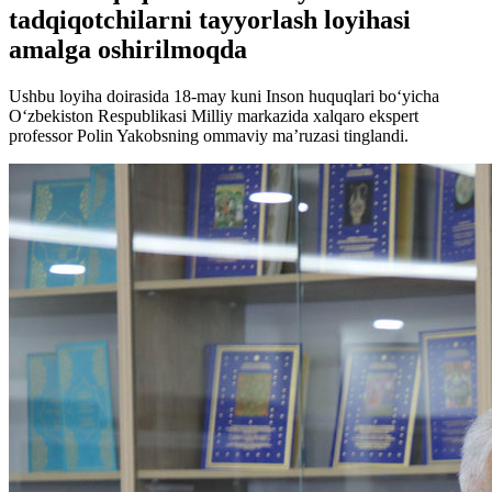
tadqiqotchilarni tayyorlash loyihasi
amalga oshirilmoqda
Ushbu loyiha doirasida 18-may kuni Inson huquqlari bo‘yicha
O‘zbekiston Respublikasi Milliy markazida xalqaro ekspert
professor Polin Yakobsning ommaviy maʼruzasi tinglandi.