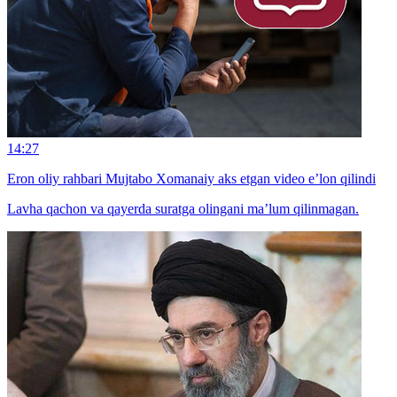
14:27
Eron oliy rahbari Mujtabo Xomanaiy aks etgan video e’lon qilindi
Lavha qachon va qayerda suratga olingani ma’lum qilinmagan.