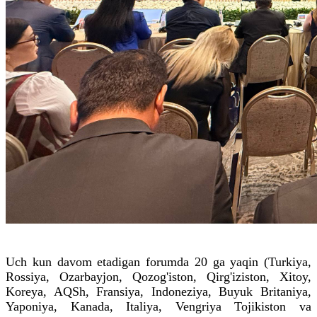
Uch kun davom etadigan forumda 20 ga yaqin (Turkiya,
Rossiya, Ozarbayjon, Qozog'iston, Qirg'iziston, Xitoy,
Koreya, AQSh, Fransiya, Indoneziya, Buyuk Britaniya,
Yaponiya, Kanada, Italiya, Vengriya Tojikiston va