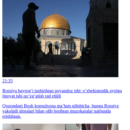
21:35
Rossiya bayrog‘i tushirilgan poyandoz ishi: o‘zbekistonlik ayolga
jinoyat ishi qo‘zg‘atish rad etildi
Qozondagi Bosh konsulxona ma’lum qilishicha, bunga Rossiya
vakolatli idoralari bilan olib borilgan muzokaralar natijasida
erishilgan.