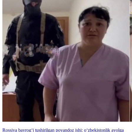
Rossiya bayrog‘i tushirilgan poyandoz ishi: o‘zbekistonlik ayolga