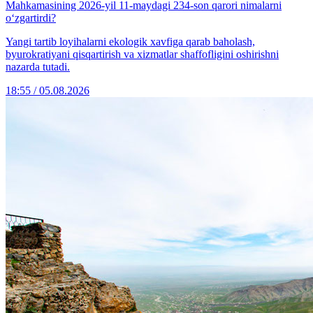
Mahkamasining 2026-yil 11-maydagi 234-son qarori nimalarni
o‘zgartirdi?
Yangi tartib loyihalarni ekologik xavfiga qarab baholash,
byurokratiyani qisqartirish va xizmatlar shaffofligini oshirishni
nazarda tutadi.
18:55 / 05.08.2026