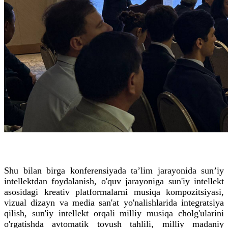
Shu bilan birga konferensiyada ta’lim jarayonida sun’iy
intellektdan foydalanish, o'quv jarayoniga sun'iy intellekt
asosidagi kreativ platformalarni musiqa kompozitsiyasi,
vizual dizayn va media san'at yo'nalishlarida integratsiya
qilish, sun'iy intellekt orqali milliy musiqa cholg'ularini
o'rgatishda avtomatik tovush tahlili, milliy madaniy