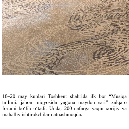
18–20 may kunlari Toshkent shahrida ilk bor “Musiqa
ta’limi: jahon miqyosida yagona maydon sari” xalqaro
forumi bo‘lib o‘tadi. Unda, 200 nafarga yaqin xorijiy va
mahalliy ishtirokchilar qatnashmoqda.