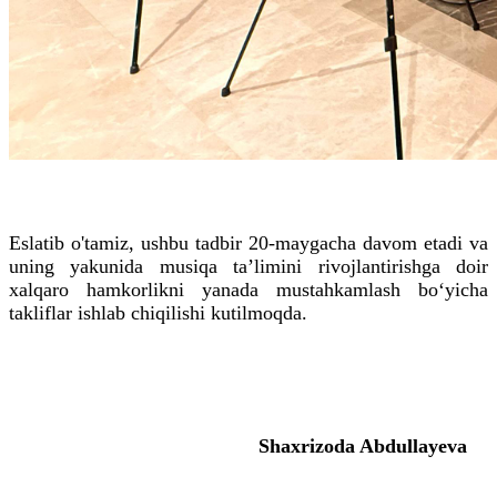
Eslatib o'tamiz, ushbu tadbir 20-maygacha davom etadi va
uning yakunida musiqa ta’limini rivojlantirishga doir
xalqaro hamkorlikni yanada mustahkamlash bo‘yicha
takliflar ishlab chiqilishi kutilmoqda.
Shaxrizoda Abdullayeva