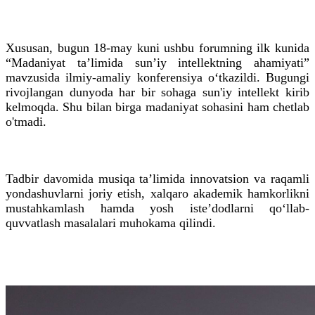
Xususan, bugun 18-may kuni ushbu forumning ilk kunida
“Madaniyat ta’limida sun’iy intellektning ahamiyati”
mavzusida ilmiy-amaliy konferensiya o‘tkazildi. Bugungi
rivojlangan dunyoda har bir sohaga sun'iy intellekt kirib
kelmoqda. Shu bilan birga madaniyat sohasini ham chetlab
o'tmadi.
Tadbir davomida musiqa ta’limida innovatsion va raqamli
yondashuvlarni joriy etish, xalqaro akademik hamkorlikni
mustahkamlash hamda yosh iste’dodlarni qo‘llab-
quvvatlash masalalari muhokama qilindi.