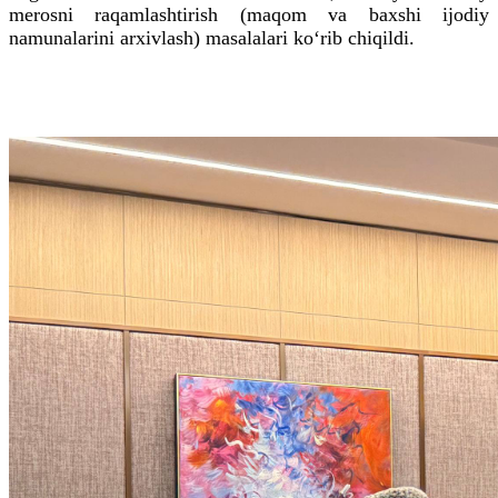
merosni raqamlashtirish (maqom va baxshi ijodiy
namunalarini arxivlash) masalalari ko‘rib chiqildi.