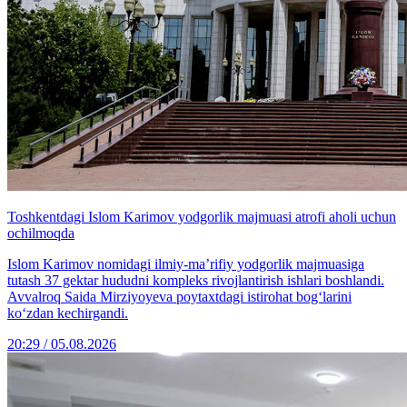
Toshkentdagi Islom Karimov yodgorlik majmuasi atrofi aholi uchun
ochilmoqda
Islom Karimov nomidagi ilmiy-ma’rifiy yodgorlik majmuasiga
tutash 37 gektar hududni kompleks rivojlantirish ishlari boshlandi.
Avvalroq Saida Mirziyoyeva poytaxtdagi istirohat bog‘larini
ko‘zdan kechirgandi.
20:29 / 05.08.2026