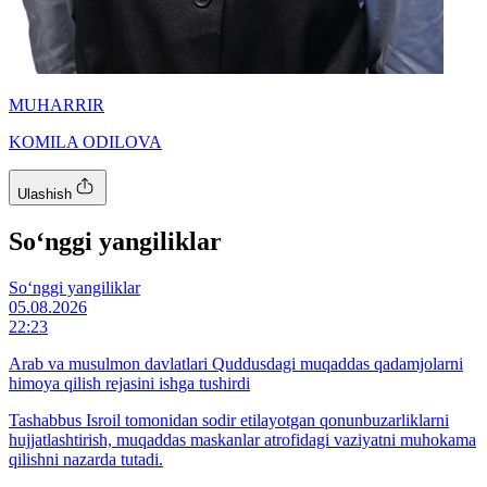
MUHARRIR
KOMILA ODILOVA
Ulashish
So‘nggi yangiliklar
So‘nggi yangiliklar
05.08.2026
22:23
Arab va musulmon davlatlari Quddusdagi muqaddas qadamjolarni
himoya qilish rejasini ishga tushirdi
Tashabbus Isroil tomonidan sodir etilayotgan qonunbuzarliklarni
hujjatlashtirish, muqaddas maskanlar atrofidagi vaziyatni muhokama
qilishni nazarda tutadi.