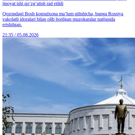
jinoyat ishi qo‘zg‘atish rad etildi
Qozondagi Bosh konsulxona ma’lum qilishicha, bunga Rossiya
vakolatli idoralari bilan olib borilgan muzokaralar natijasida
erishilgan.
21:35 / 05.08.2026