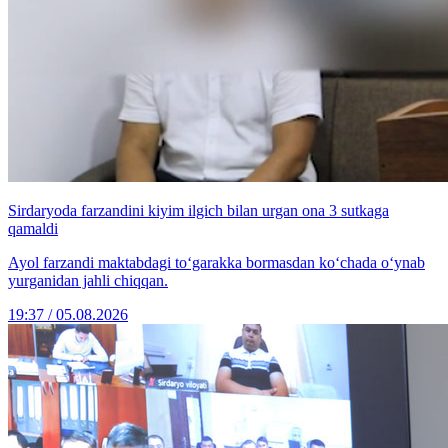
Sirdaryoda farzandini kiyim ilgich bilan urgan ona 3 sutkaga
qamaldi
Ayol farzandi maktabdagi to‘garakka bormasdan ko‘chada o‘ynab
yurganidan jahli chiqqan.
19:37 / 05.08.2026