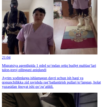
21:04
Migratsiya agentligida 1 mlrd so‘mdan ortiq budjet mablag‘lari
talon-toroj qilingani aniqlandi
Ayrim xodimlarga ishlamagan davri uchun ish haqi va
qonunchilikka zid ravishda rag‘batlantirish pullari to‘langan, holat
yuzasidan jinoyat ishi qo‘zg‘atildi.