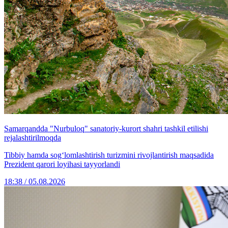
Samarqandda "Nurbuloq" sanatoriy-kurort shahri tashkil etilishi
rejalashtirilmoqda
Tibbiy hamda sog‘lomlashtirish turizmini rivojlantirish maqsadida
Prezident qarori loyihasi tayyorlandi
18:38 / 05.08.2026