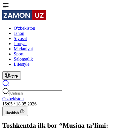
O'zbekiston
Jahon
Siyosat
Jinoyat
Madaniyat
Sport
Salomatlik
Lifestyle
O'ZB
O'zbekiston
15:05 / 18.05.2026
Ulashish
Toshkentda ilk bor “Musiqa ta’limi: