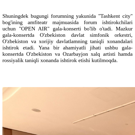
Shuningdek bugungi forumning yakunida "Tashkent city"
bog'ining amfiteatr majmuasida forum ishtirokchilari
uchun "OPEN AIR" gala-konserti bo'lib o'tadi. Mazkur
gala-konsertda O'zbekiston davlat simfonik orkestri,
O'zbekiston va xorijiy davlatlamning taniqli xonandalari
ishtirok etadi. Yana bir ahamiyatli jihati ushbu gala-
konsertda O'zbekiston va Ozarbayjon xalq artisti hamda
rossiyalik taniqli xonanda ishtirok etishi kutilmoqda.