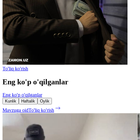
To'liq ko'rish
Eng ko'p o'qilganlar
Eng ko'p o'qilganlar
Kunlik
Haftalik
Oylik
Mavzuga oid
To'liq ko'rish