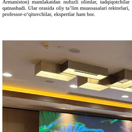
Armaniston) mamlakatdan nufuzli olimlar, tadqiqotchilar
qatnashadi. Ular orasida oliy ta’lim muassasalari rektorlari,
professor-o‘qituvchilar, ekspertlar ham bor.