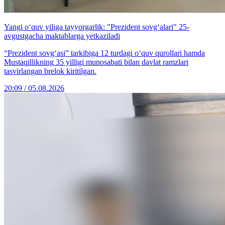
Yangi o‘quv yiliga tayyorgarlik: "Prezident sovg‘alari" 25-
avgustgacha maktablarga yetkaziladi
“Prezident sovg‘asi” tarkibiga 12 turdagi o‘quv qurollari hamda
Mustaqillikning 35 yilligi munosabati bilan davlat ramzlari
tasvirlangan brelok kiritilgan.
20:09 / 05.08.2026