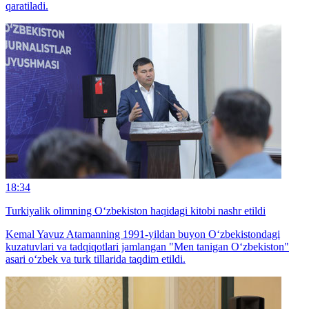
qaratiladi.
18:34
Turkiyalik olimning O‘zbekiston haqidagi kitobi nashr etildi
Kemal Yavuz Atamanning 1991-yildan buyon O‘zbekistondagi
kuzatuvlari va tadqiqotlari jamlangan "Men tanigan O‘zbekiston"
asari o‘zbek va turk tillarida taqdim etildi.