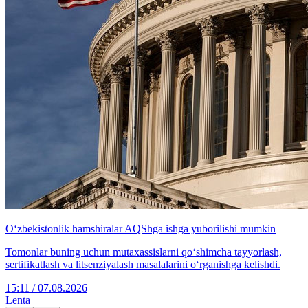
O‘zbekistonlik hamshiralar AQShga ishga yuborilishi mumkin
Tomonlar buning uchun mutaxassislarni qo‘shimcha tayyorlash,
sertifikatlash va litsenziyalash masalalarini o‘rganishga kelishdi.
15:11 / 07.08.2026
Lenta