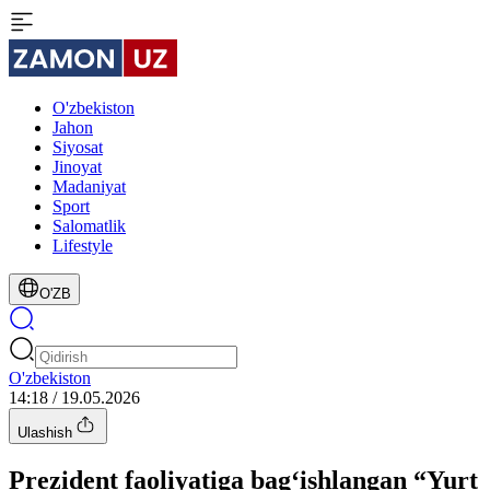
O'zbekiston
Jahon
Siyosat
Jinoyat
Madaniyat
Sport
Salomatlik
Lifestyle
O'ZB
O'zbekiston
14:18 / 19.05.2026
Ulashish
Prezident faoliyatiga bag‘ishlangan “Yurt