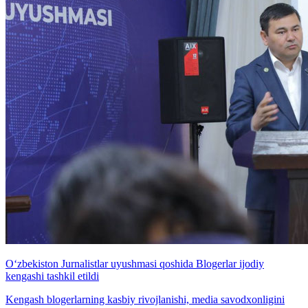
O‘zbekiston Jurnalistlar uyushmasi qoshida Blogerlar ijodiy
kengashi tashkil etildi
Kengash blogerlarning kasbiy rivojlanishi, media savodxonligini