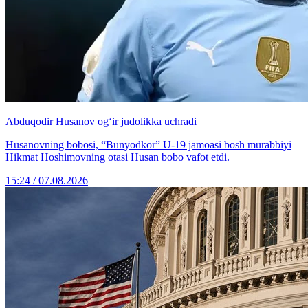
Abduqodir Husanov og‘ir judolikka uchradi
Husanovning bobosi, “Bunyodkor” U-19 jamoasi bosh murabbiyi
Hikmat Hoshimovning otasi Husan bobo vafot etdi.
15:24 / 07.08.2026