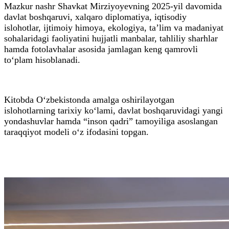
Mazkur nashr Shavkat Mirziyoyevning 2025-yil davomida
davlat boshqaruvi, xalqaro diplomatiya, iqtisodiy
islohotlar, ijtimoiy himoya, ekologiya, ta’lim va madaniyat
sohalaridagi faoliyatini hujjatli manbalar, tahliliy sharhlar
hamda fotolavhalar asosida jamlagan keng qamrovli
to‘plam hisoblanadi.
Kitobda O‘zbekistonda amalga oshirilayotgan
islohotlarning tarixiy ko‘lami, davlat boshqaruvidagi yangi
yondashuvlar hamda “inson qadri” tamoyiliga asoslangan
taraqqiyot modeli o‘z ifodasini topgan.