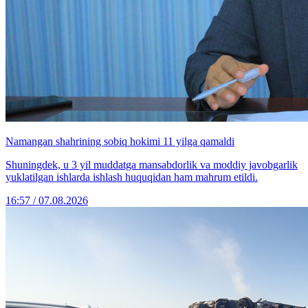
Namangan shahrining sobiq hokimi 11 yilga qamaldi
Shuningdek, u 3 yil muddatga mansabdorlik va moddiy javobgarlik
yuklatilgan ishlarda ishlash huquqidan ham mahrum etildi.
16:57 / 07.08.2026