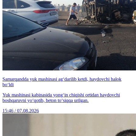
Samarqandda yuk mashinasi ag‘darilib ketdi, haydovchi halok
bo‘ldi
Yuk mashinasi kabinasida yong‘in chiqishi ortidan haydovchi
boshqaruvni yo‘qotib, beton to‘siqqa urilgan.
15:46 / 07.08.2026