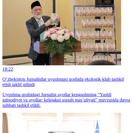
18:22
O‘zbekiston Jurnalistlar uyushmasi qoshida ekologik klub tashkil
etish taklif qilindi
Uyushma qoshidagi Jurnalist ayollar kengashining “Yashil
iqtisodiyot va ayollar: kelajakni asrash mas’uliyati” mavzusida davra
suhbati tashkil etildi.