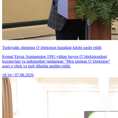
Turkiyalik olimning O‘zbekiston haqidagi kitobi nashr etildi
Kemal Yavuz Atamanning 1991-yildan buyon O‘zbekistondagi
kuzatuvlari va tadqiqotlari jamlangan "Men tanigan O‘zbekiston"
asari o‘zbek va turk tillarida taqdim etildi.
18:34 / 07.08.2026