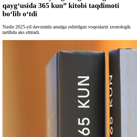
qayg‘usida 365 kun” kitobi taqdimoti
bo‘lib o‘tdi
Nashr 2025-yil davomida amalga oshirilgan voqealarni xronologik
tartibda aks ettiradi.