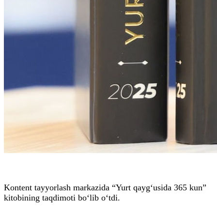
Kontent tayyorlash markazida “Yurt qayg‘usida 365 kun”
kitobining taqdimoti bo‘lib o‘tdi.