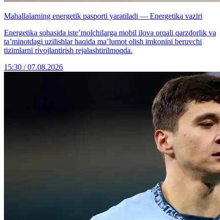
Mahallalarning energetik pasporti yaratiladi — Energetika vaziri
Energetika sohasida iste’molchilarga mobil ilova orqali qarzdorlik va
ta’minotdagi uzilishlar haqida ma’lumot olish imkonini beruvchi
tizimlarni rivojlantirish rejalashtirilmoqda.
15:30 / 07.08.2026