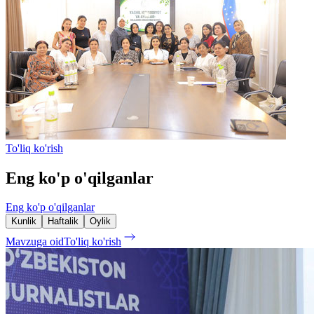
To'liq ko'rish
Eng ko'p o'qilganlar
Eng ko'p o'qilganlar
Kunlik
Haftalik
Oylik
Mavzuga oid
To'liq ko'rish