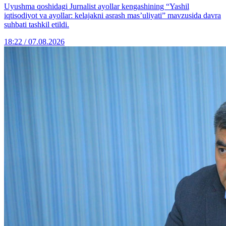
Uyushma qoshidagi Jurnalist ayollar kengashining “Yashil
iqtisodiyot va ayollar: kelajakni asrash mas’uliyati” mavzusida davra
suhbati tashkil etildi.
18:22 / 07.08.2026