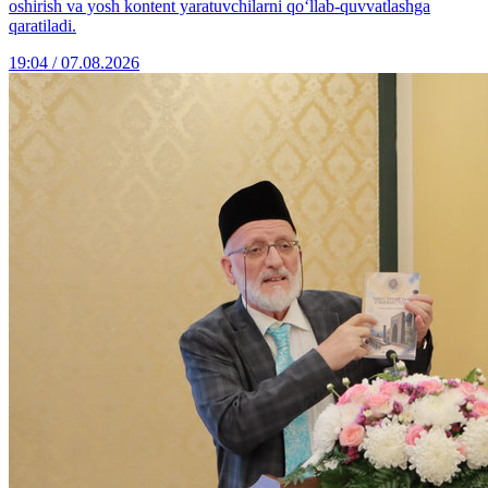
oshirish va yosh kontent yaratuvchilarni qo‘llab-quvvatlashga
qaratiladi.
19:04 / 07.08.2026