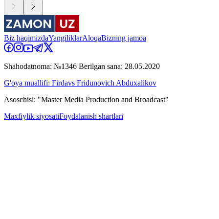
Biz haqimizda
Yangiliklar
Aloqa
Bizning jamoa
Shahodatnoma: №1346 Berilgan sana: 28.05.2020
G'oya muallifi: Firdavs Fridunovich Abduxalikov
Asoschisi: "Master Media Production and Broadcast"
Maxfiylik siyosati
Foydalanish shartlari