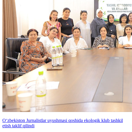
O‘zbekiston Jurnalistlar uyushmasi qoshida ekologik klub tashkil
etish taklif qilindi