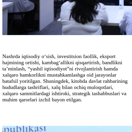
Nashrda iqtisodiy o‘sish, investitsion faollik, eksport
hajmining ortishi, kambag‘allikni qisqartirish, bandlikni
ta’minlash, “yashil iqtisodiyot”ni rivojlantirish hamda
xalqaro hamkorlikni mustahkamlashga oid jarayonlar
batafsil yoritilgan. Shuningdek, kitobda davlat rahbarining
hududlarga tashriflari, xalq bilan ochiq muloqotlari,
xalqaro sammitlardagi ishtiroki, strategik tashabbuslari va
muhim qarorlari izchil bayon etilgan.