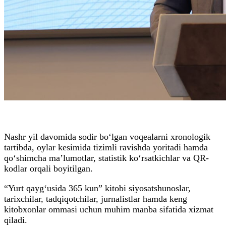
Nashr yil davomida sodir bo‘lgan voqealarni xronologik
tartibda, oylar kesimida tizimli ravishda yoritadi hamda
qo‘shimcha ma’lumotlar, statistik ko‘rsatkichlar va QR-
kodlar orqali boyitilgan.
“Yurt qayg‘usida 365 kun” kitobi siyosatshunoslar,
tarixchilar, tadqiqotchilar, jurnalistlar hamda keng
kitobxonlar ommasi uchun muhim manba sifatida xizmat
qiladi.