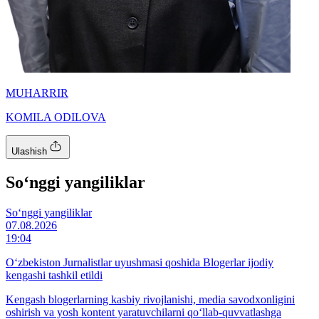
MUHARRIR
KOMILA ODILOVA
Ulashish
So‘nggi yangiliklar
So‘nggi yangiliklar
07.08.2026
19:04
O‘zbekiston Jurnalistlar uyushmasi qoshida Blogerlar ijodiy
kengashi tashkil etildi
Kengash blogerlarning kasbiy rivojlanishi, media savodxonligini
oshirish va yosh kontent yaratuvchilarni qo‘llab-quvvatlashga