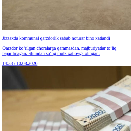
Jizzaxda kommunal qarzdorlik sabab noturar bino xatlandi
Qarzdor ko‘rilgan choralarga qaramasdan, majburiyatlar to‘liq
bajarilmagan. Shundan so‘ng mulk xatlovga olingan.
14:33 / 10.08.2026