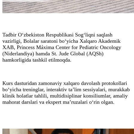
Tadbir O‘zbekiston Respublikasi Sog‘liqni saqlash
vazirligi, Bolalar saratoni bo‘yicha Xalqaro Akademik
XAB, Princess Máxima Center for Pediatric Oncology
(Niderlandiya) hamda St. Jude Global (AQSh)
hamkorligida tashkil etilmoqda.
Kurs dasturidan zamonaviy xalqaro davolash protokollari
bo‘yicha treninglar, interaktiv ta’lim sessiyalari, murakkab
klinik holatlar tahlili, multidisiplinar konsiliumlar, amaliy
mahorat darslari va ekspert ma’ruzalari o‘rin olgan.