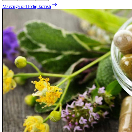
Mavzuga oid
To'liq ko'rish