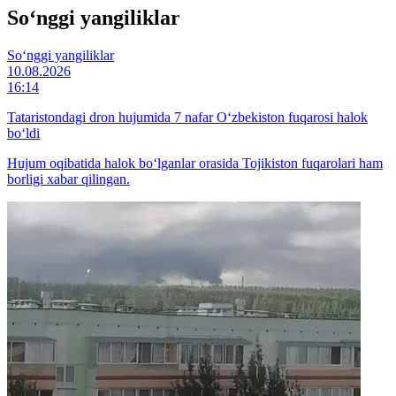
So‘nggi yangiliklar
So‘nggi yangiliklar
10.08.2026
16:14
Tataristondagi dron hujumida 7 nafar O‘zbekiston fuqarosi halok
bo‘ldi
Hujum oqibatida halok bo‘lganlar orasida Tojikiston fuqarolari ham
borligi xabar qilingan.