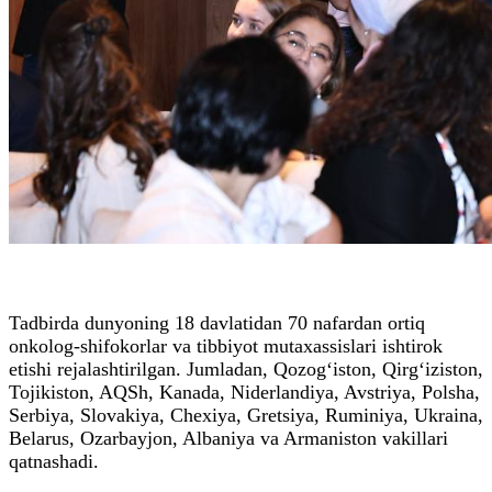
Tadbirda dunyoning 18 davlatidan 70 nafardan ortiq
onkolog-shifokorlar va tibbiyot mutaxassislari ishtirok
etishi rejalashtirilgan. Jumladan, Qozog‘iston, Qirg‘iziston,
Tojikiston, AQSh, Kanada, Niderlandiya, Avstriya, Polsha,
Serbiya, Slovakiya, Chexiya, Gretsiya, Ruminiya, Ukraina,
Belarus, Ozarbayjon, Albaniya va Armaniston vakillari
qatnashadi.