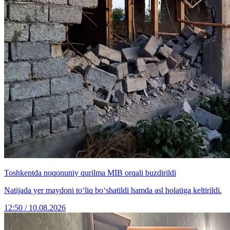
Toshkentda noqonuniy qurilma MIB orqali buzdirildi
Natijada yer maydoni to‘liq bo‘shatildi hamda asl holatiga keltirildi.
12:50 / 10.08.2026