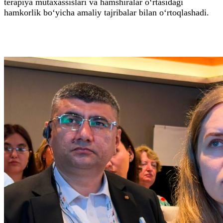
terapiya mutaxassislari va hamshiralar o‘rtasidagi
hamkorlik bo‘yicha amaliy tajribalar bilan o‘rtoqlashadi.