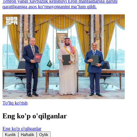
Tehron yangi xavfsizlik kelishuvi Eron manfaatlariga qarshi
qaratilganiga asos ko‘rmayotganini ma’lum qildi.
To'liq ko'rish
Eng ko'p o'qilganlar
Eng ko'p o'qilganlar
Kunlik
Haftalik
Oylik