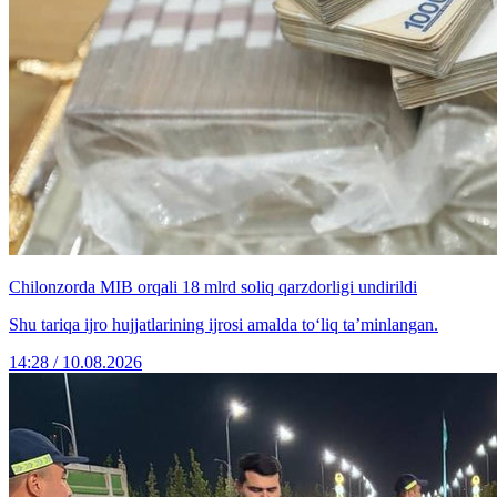
Chilonzorda MIB orqali 18 mlrd soliq qarzdorligi undirildi
Shu tariqa ijro hujjatlarining ijrosi amalda to‘liq taʼminlangan.
14:28 / 10.08.2026