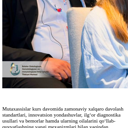
Mutaxassislar kurs davomida zamonaviy xalqaro davolash
standartlari, innovatsion yondashuvlar, ilg‘or diagnostika
usullari va bemorlar hamda ularning oilalarini qo‘llab-
quvvatlashning yangi mexanizmlari bilan yaqindan