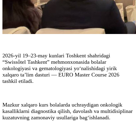
2026-yil 19–23-may kunlari Toshkent shahridagi
“Swissôtel Tashkent” mehmonxonasida bolalar
onkologiyasi va gematologiyasi yo‘nalishidagi yirik
xalqaro ta’lim dasturi — EURO Master Course 2026
tashkil etiladi.
Mazkur xalqaro kurs bolalarda uchraydigan onkologik
kasalliklarni diagnostika qilish, davolash va multidisiplinar
kuzatuvning zamonaviy usullariga bag‘ishlanadi.