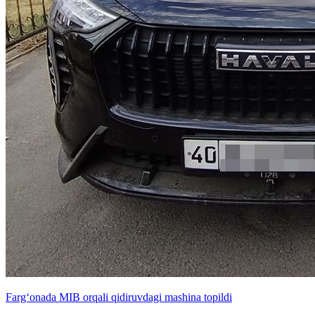
Farg‘onada MIB orqali qidiruvdagi mashina topildi