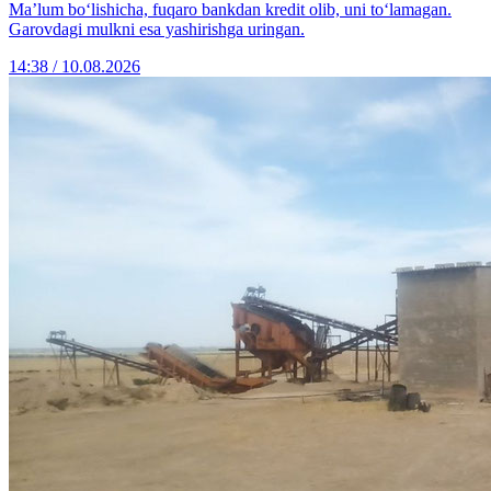
Maʼlum bo‘lishicha, fuqaro bankdan kredit olib, uni to‘lamagan.
Garovdagi mulkni esa yashirishga uringan.
14:38 / 10.08.2026