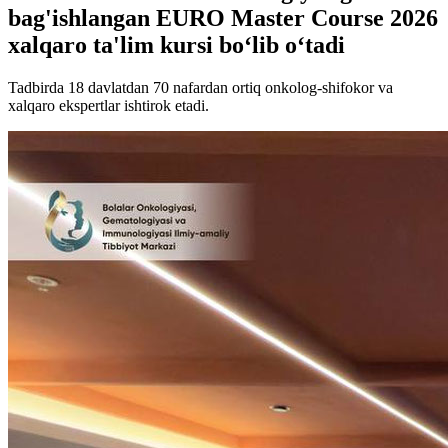
bag'ishlangan EURO Master Course 2026
xalqaro ta'lim kursi bo‘lib o‘tadi
Tadbirda 18 davlatdan 70 nafardan ortiq onkolog-shifokor va
xalqaro ekspertlar ishtirok etadi.