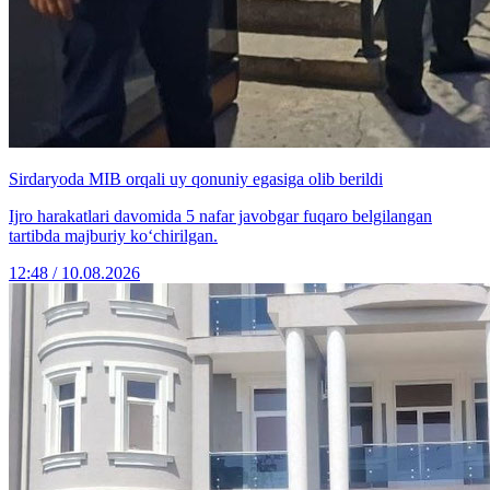
Sirdaryoda MIB orqali uy qonuniy egasiga olib berildi
Ijro harakatlari davomida 5 nafar javobgar fuqaro belgilangan
tartibda majburiy ko‘chirilgan.
12:48 / 10.08.2026