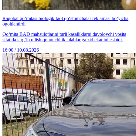
Raqobat qo‘mitasi biologik faol qo‘shimchalar reklamasi bo‘yicha
ogohlantirdi
Qo‘mita BАD mahsulotlarini turli kasalliklarni davolovchi vosita
sifatida targ‘ib qilish qonunchilik talablariga zid ekanini eslatdi.
16:00 / 10.08.2026