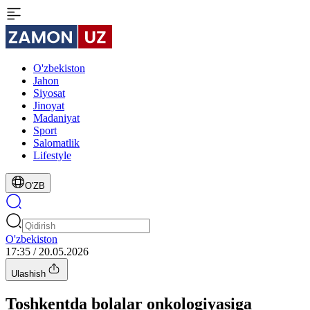
O'zbekiston
Jahon
Siyosat
Jinoyat
Madaniyat
Sport
Salomatlik
Lifestyle
O'ZB
O'zbekiston
17:35 / 20.05.2026
Ulashish
Toshkentda bolalar onkologiyasiga