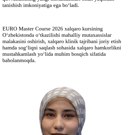
tanishish imkoniyatiga ega bo‘ladi.
EURO Master Course 2026 xalqaro kursining
O‘zbekistonda o‘tkazilishi mahalliy mutaxassislar
malakasini oshirish, xalqaro klinik tajribani joriy etish
hamda sog‘liqni saqlash sohasida xalqaro hamkorlikni
mustahkamlash yo‘lida muhim bosqich sifatida
baholanmoqda.