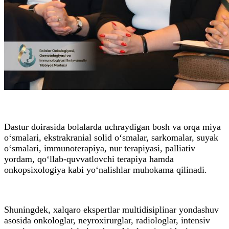
Dastur doirasida bolalarda uchraydigan bosh va orqa miya
o‘smalari, ekstrakranial solid o‘smalar, sarkomalar, suyak
o‘smalari, immunoterapiya, nur terapiyasi, palliativ
yordam, qo‘llab-quvvatlovchi terapiya hamda
onkopsixologiya kabi yo‘nalishlar muhokama qilinadi.
Shuningdek, xalqaro ekspertlar multidisiplinar yondashuv
asosida onkologlar, neyroxirurglar, radiologlar, intensiv