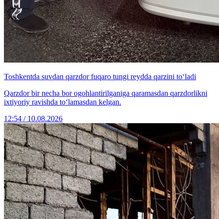
Toshkentda suvdan qarzdor fuqaro tungi reydda qarzini to‘ladi
Qarzdor bir necha bor ogohlantirilganiga qaramasdan qarzdorlikni
ixtiyoriy ravishda to‘lamasdan kelgan.
12:54 / 10.08.2026