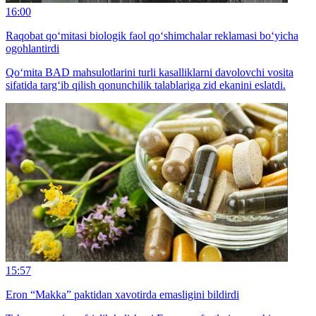
16:00
Raqobat qo‘mitasi biologik faol qo‘shimchalar reklamasi bo‘yicha
ogohlantirdi
Qo‘mita BАD mahsulotlarini turli kasalliklarni davolovchi vosita
sifatida targ‘ib qilish qonunchilik talablariga zid ekanini eslatdi.
15:57
Eron “Makka” paktidan xavotirda emasligini bildirdi