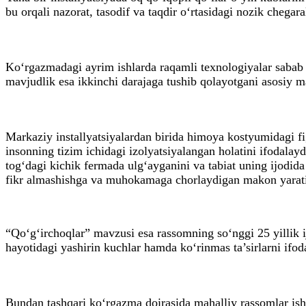
bu orqali nazorat, tasodif va taqdir o‘rtasidagi nozik chegara
Ko‘rgazmadagi ayrim ishlarda raqamli texnologiyalar sabab i
mavjudlik esa ikkinchi darajaga tushib qolayotgani asosiy ma
Markaziy installyatsiyalardan birida himoya kostyumidagi fig
insonning tizim ichidagi izolyatsiyalangan holatini ifodal
tog‘dagi kichik fermada ulg‘ayganini va tabiat uning ijodida
fikr almashishga va muhokamaga chorlaydigan makon yarati
“Qo‘g‘irchoqlar” mavzusi esa rassomning so‘nggi 25 yillik i
hayotidagi yashirin kuchlar hamda ko‘rinmas ta’sirlarni ifod
Bundan tashqari ko‘rgazma doirasida mahalliy rassomlar isht