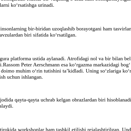
larni ko‘rsatishga urinadi.
nsonlarning bir-biridan uzoqlashib borayotgani ham tasvirlan
vzulardan biri sifatida ko‘rsatilgan.
ura platforma ustida aylanadi. Atrofidagi nol va bir bilan be
aydi.Rassom Peter Aerschmann esa ko‘rgazma markazidagi bog‘ 
 doimo muhim o‘rin tutishini ta’kidladi. Uning so‘zlariga ko‘
sh uchun ishlangan.
jodida qayta-qayta uchrab kelgan obrazlardan biri hisoblanadi
alaydi.
irokida workshoplar ham tashkil etilishi rejalashtirilgan. Un