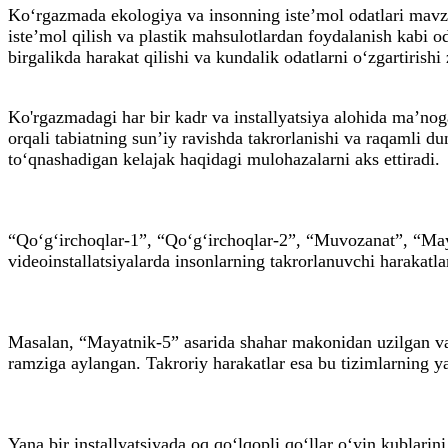
Ko‘rgazmada ekologiya va insonning iste’mol odatlari mavzus
iste’mol qilish va plastik mahsulotlardan foydalanish kabi o
birgalikda harakat qilishi va kundalik odatlarni o‘zgartirishi 
Ko'rgazmadagi har bir kadr va installyatsiya alohida ma’noga
orqali tabiatning sun’iy ravishda takrorlanishi va raqamli du
to‘qnashadigan kelajak haqidagi mulohazalarni aks ettiradi.
“Qo‘g‘irchoqlar-1”, “Qo‘g‘irchoqlar-2”, “Muvozanat”, “Maya
videoinstallatsiyalarda insonlarning takrorlanuvchi harakatl
Masalan, “Mayatnik-5” asarida shahar makonidan uzilgan va c
ramziga aylangan. Takroriy harakatlar esa bu tizimlarning yas
Yana bir installyatsiyada oq qo‘lqopli qo‘llar o‘yin kublar