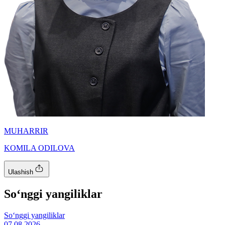
MUHARRIR
KOMILA ODILOVA
Ulashish
So‘nggi yangiliklar
So‘nggi yangiliklar
07.08.2026