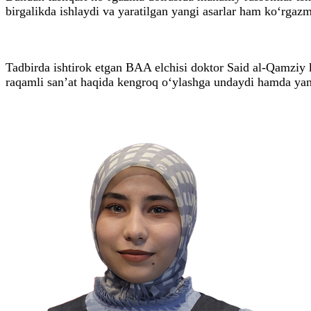
birgalikda ishlaydi va yaratilgan yangi asarlar ham ko‘rgazm
Tadbirda ishtirok etgan BAA elchisi doktor Said al-Qamziy 
raqamli san’at haqida kengroq o‘ylashga undaydi hamda yang