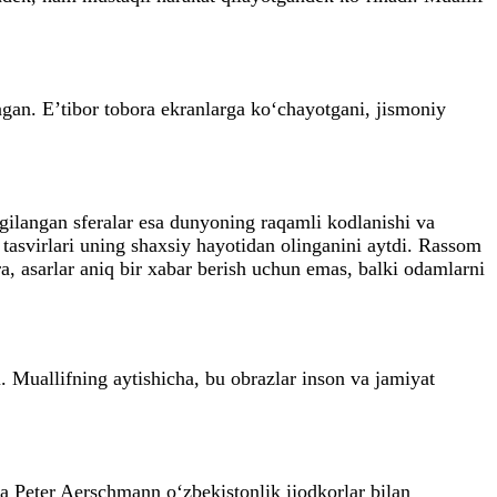
gan. E’tibor tobora ekranlarga ko‘chayotgani, jismoniy
lgilangan sferalar esa dunyoning raqamli kodlanishi va
tasvirlari uning shaxsiy hayotidan olinganini aytdi. Rassom
ra, asarlar aniq bir xabar berish uchun emas, balki odamlarni
. Muallifning aytishicha, bu obrazlar inson va jamiyat
da Peter Aerschmann o‘zbekistonlik ijodkorlar bilan