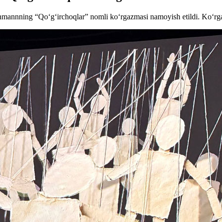
hmannning “Qo‘g‘irchoqlar” nomli ko‘rgazmasi namoyish etildi. Ko‘rgaz