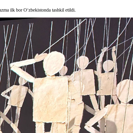
ma ilk bor O‘zbekistonda tashkil etildi.