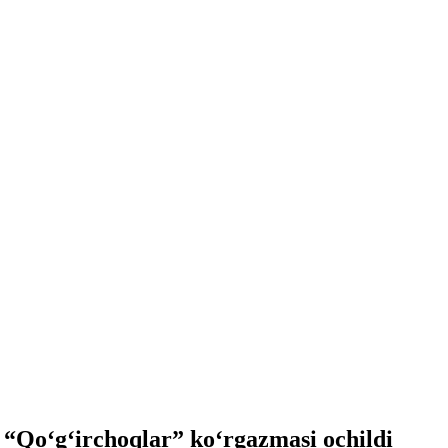
 “Qo‘g‘irchoqlar” ko‘rgazmasi ochildi