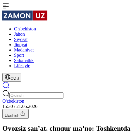
O'zbekiston
Jahon
Siyosat
Jinoyat
Madaniyat
Sport
Salomatlik
Lifestyle
O'ZB
O'zbekiston
15:30 / 21.05.2026
Ulashish
Ovozsiz san’at, chuqur ma’no: Toshkentda