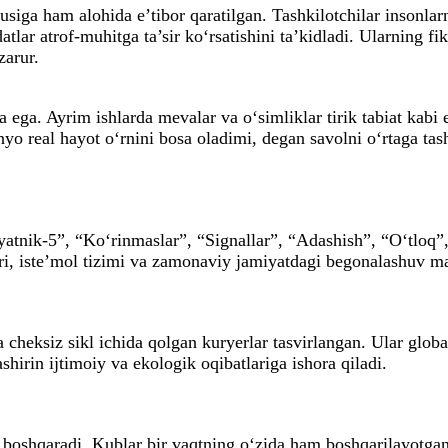
iga ham alohida e’tibor qaratilgan. Tashkilotchilar insonlarn
datlar atrof-muhitga ta’sir ko‘rsatishini ta’kidladi. Ularning
zarur.
 ega. Ayrim ishlarda mevalar va o‘simliklar tirik tabiat kabi 
nyo real hayot o‘rnini bosa oladimi, degan savolni o‘rtaga tas
tnik-5”, “Ko‘rinmaslar”, “Signallar”, “Adashish”, “O‘tloq”,
ari, iste’mol tizimi va zamonaviy jamiyatdagi begonalashuv ma
heksiz sikl ichida qolgan kuryerlar tasvirlangan. Ular global
hirin ijtimoiy va ekologik oqibatlariga ishora qiladi.
ini boshqaradi. Kublar bir vaqtning o‘zida ham boshqarilayotg