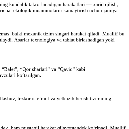
ing kundalik takrorlanadigan harakatlari — xarid qilish,
 fikricha, ekologik muammolarni kamaytirish uchun jamiyat
emas, balki mexanik tizim singari harakat qiladi. Muallif bu
hlaydi. Asarlar texnologiya va tabiat birlashadigan yoki
 “Balet”, “Qor sharlari” va “Qayiq” kabi
vzulari ko‘tarilgan.
lashuv, tezkor iste’mol va yetkazib berish tizimining
andek, ham mustaqil harakat qilayotgandek ko‘rinadi. Muallif