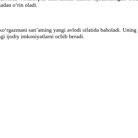
adan o‘rin oladi.
ko‘rgazmani san’atning yangi avlodi sifatida baholadi. Uning
i ijodiy imkoniyatlarni ochib beradi.