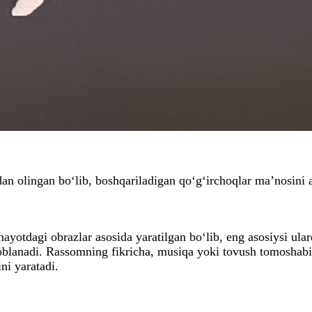
n olingan bo‘lib, boshqariladigan qo‘g‘irchoqlar ma’nosini a
l hayotdagi obrazlar asosida yaratilgan bo‘lib, eng asosiysi u
isoblanadi. Rassomning fikricha, musiqa yoki tovush tomoshabi
ini yaratadi.