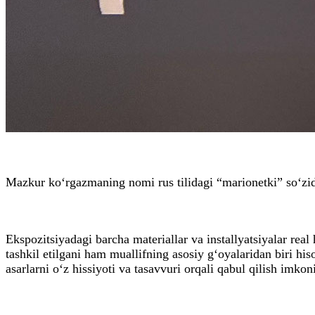
Mazkur ko‘rgazmaning nomi rus tilidagi “marionetki” so‘zida
Ekspozitsiyadagi barcha materiallar va installyatsiyalar rea
tashkil etilgani ham muallifning asosiy g‘oyalaridan biri h
asarlarni o‘z hissiyoti va tasavvuri orqali qabul qilish imkon