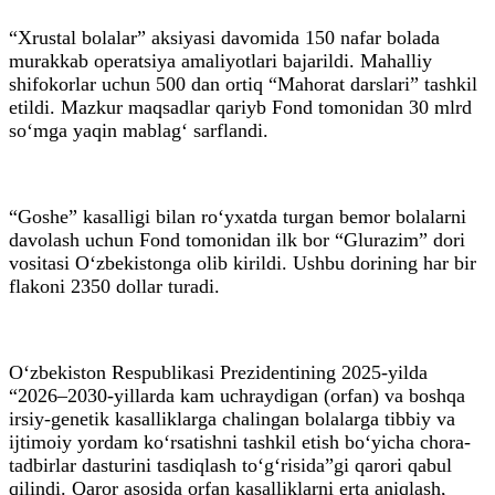
“Xrustal bolalar” aksiyasi davomida 150 nafar bolada
murakkab operatsiya amaliyotlari bajarildi. Mahalliy
shifokorlar uchun 500 dan ortiq “Mahorat darslari” tashkil
etildi. Mazkur maqsadlar qariyb Fond tomonidan 30 mlrd
so‘mga yaqin mablag‘ sarflandi.
“Goshe” kasalligi bilan ro‘yxatda turgan bemor bolalarni
davolash uchun Fond tomonidan ilk bor “Glurazim” dori
vositasi O‘zbekistonga olib kirildi. Ushbu dorining har bir
flakoni 2350 dollar turadi.
O‘zbekiston Respublikasi Prezidentining 2025-yilda
“2026–2030-yillarda kam uchraydigan (orfan) va boshqa
irsiy-genetik kasalliklarga chalingan bolalarga tibbiy va
ijtimoiy yordam ko‘rsatishni tashkil etish bo‘yicha chora-
tadbirlar dasturini tasdiqlash to‘g‘risida”gi qarori qabul
qilindi. Qaror asosida orfan kasalliklarni erta aniqlash,