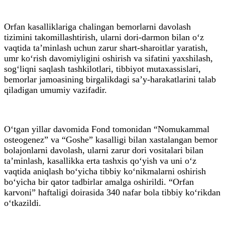
Orfan kasalliklariga chalingan bemorlarni davolash
tizimini takomillashtirish, ularni dori-darmon bilan o‘z
vaqtida ta’minlash uchun zarur shart-sharoitlar yaratish,
umr ko‘rish davomiyligini oshirish va sifatini yaxshilash,
sog‘liqni saqlash tashkilotlari, tibbiyot mutaxassislari,
bemorlar jamoasining birgalikdagi sa’y-harakatlarini talab
qiladigan umumiy vazifadir.
O‘tgan yillar davomida Fond tomonidan “Nomukammal
osteogenez” va “Goshe” kasalligi bilan xastalangan bemor
bolajonlarni davolash, ularni zarur dori vositalari bilan
ta’minlash, kasallikka erta tashxis qo‘yish va uni o‘z
vaqtida aniqlash bo‘yicha tibbiy ko‘nikmalarni oshirish
bo‘yicha bir qator tadbirlar amalga oshirildi. “Orfan
karvoni” haftaligi doirasida 340 nafar bola tibbiy ko‘rikdan
o‘tkazildi.