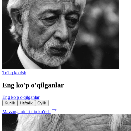
To'liq ko'rish
Eng ko'p o'qilganlar
Eng ko'p o'qilganlar
Kunlik
Haftalik
Oylik
Mavzuga oid
To'liq ko'rish