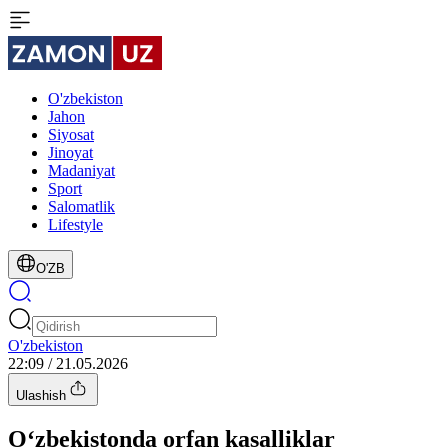
O'zbekiston
Jahon
Siyosat
Jinoyat
Madaniyat
Sport
Salomatlik
Lifestyle
O'ZB
O'zbekiston
22:09 / 21.05.2026
Ulashish
O‘zbekistonda orfan kasalliklar