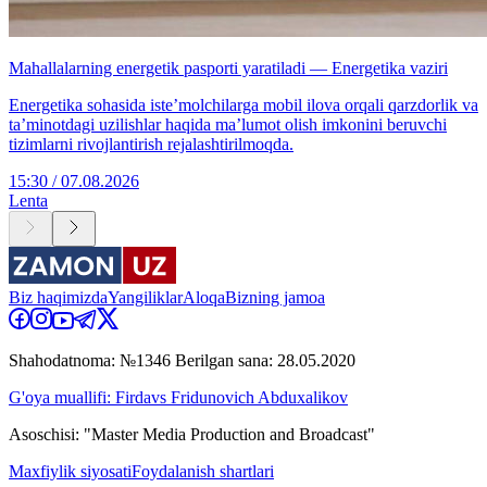
Mahallalarning energetik pasporti yaratiladi — Energetika vaziri
Energetika sohasida iste’molchilarga mobil ilova orqali qarzdorlik va
ta’minotdagi uzilishlar haqida ma’lumot olish imkonini beruvchi
tizimlarni rivojlantirish rejalashtirilmoqda.
15:30 / 07.08.2026
Lenta
Biz haqimizda
Yangiliklar
Aloqa
Bizning jamoa
Shahodatnoma: №1346 Berilgan sana: 28.05.2020
G'oya muallifi: Firdavs Fridunovich Abduxalikov
Asoschisi: "Master Media Production and Broadcast"
Maxfiylik siyosati
Foydalanish shartlari