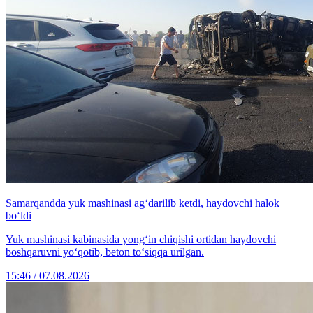
Samarqandda yuk mashinasi ag‘darilib ketdi, haydovchi halok
bo‘ldi
Yuk mashinasi kabinasida yong‘in chiqishi ortidan haydovchi
boshqaruvni yo‘qotib, beton to‘siqqa urilgan.
15:46 / 07.08.2026