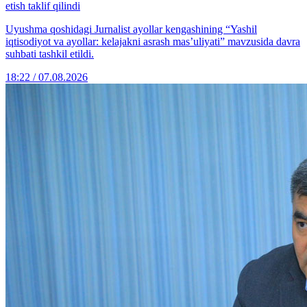
etish taklif qilindi
Uyushma qoshidagi Jurnalist ayollar kengashining “Yashil
iqtisodiyot va ayollar: kelajakni asrash mas’uliyati” mavzusida davra
suhbati tashkil etildi.
18:22 / 07.08.2026