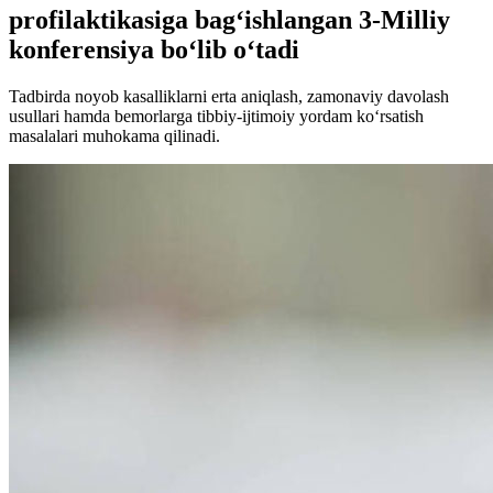
profilaktikasiga bag‘ishlangan 3-Milliy
konferensiya bo‘lib o‘tadi
Tadbirda noyob kasalliklarni erta aniqlash, zamonaviy davolash
usullari hamda bemorlarga tibbiy-ijtimoiy yordam ko‘rsatish
masalalari muhokama qilinadi.