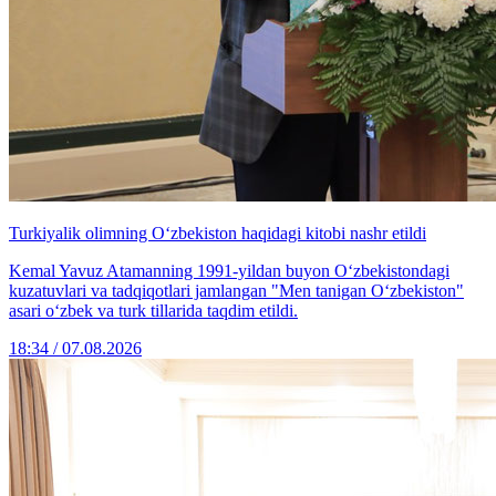
Turkiyalik olimning O‘zbekiston haqidagi kitobi nashr etildi
Kemal Yavuz Atamanning 1991-yildan buyon O‘zbekistondagi
kuzatuvlari va tadqiqotlari jamlangan "Men tanigan O‘zbekiston"
asari o‘zbek va turk tillarida taqdim etildi.
18:34 / 07.08.2026