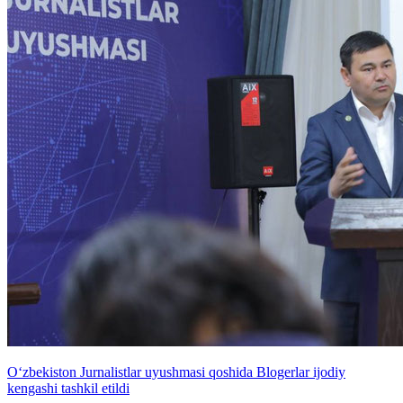
O‘zbekiston Jurnalistlar uyushmasi qoshida Blogerlar ijodiy
kengashi tashkil etildi