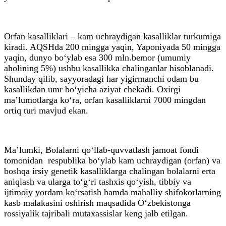
Orfan kasalliklari – kam uchraydigan kasalliklar turkumiga
kiradi. AQSHda 200 mingga yaqin, Yaponiyada 50 mingga
yaqin, dunyo bo‘ylab esa 300 mln.bemor (umumiy
aholining 5%) ushbu kasallikka chalinganlar hisoblanadi.
Shunday qilib, sayyoradagi har yigirmanchi odam bu
kasallikdan umr bo‘yicha aziyat chekadi. Oxirgi
ma’lumotlarga ko‘ra, orfan kasalliklarni 7000 mingdan
ortiq turi mavjud ekan.
Ma’lumki, Bolalarni qo‘llab-quvvatlash jamoat fondi
tomonidan respublika bo‘ylab kam uchraydigan (orfan) va
boshqa irsiy genetik kasalliklarga chalingan bolalarni erta
aniqlash va ularga to‘g‘ri tashxis qo‘yish, tibbiy va
ijtimoiy yordam ko‘rsatish hamda mahalliy shifokorlarning
kasb malakasini oshirish maqsadida O‘zbekistonga
rossiyalik tajribali mutaxassislar keng jalb etilgan.