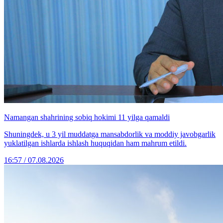
Namangan shahrining sobiq hokimi 11 yilga qamaldi
Shuningdek, u 3 yil muddatga mansabdorlik va moddiy javobgarlik
yuklatilgan ishlarda ishlash huquqidan ham mahrum etildi.
16:57 / 07.08.2026