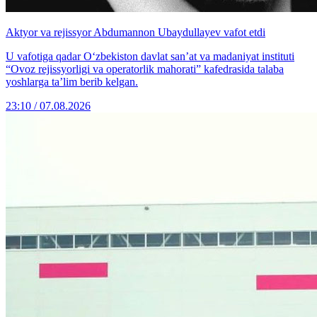
Aktyor va rejissyor Abdumannon Ubaydullayev vafot etdi
U vafotiga qadar O‘zbekiston davlat san’at va madaniyat instituti
“Ovoz rejissyorligi va operatorlik mahorati” kafedrasida talaba
yoshlarga ta’lim berib kelgan.
23:10 / 07.08.2026