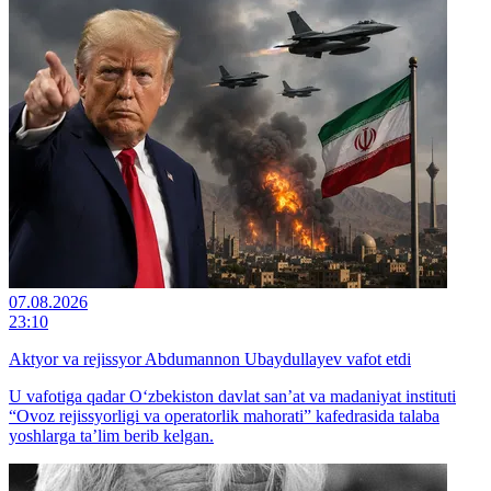
07.08.2026
23:10
Aktyor va rejissyor Abdumannon Ubaydullayev vafot etdi
U vafotiga qadar O‘zbekiston davlat san’at va madaniyat instituti
“Ovoz rejissyorligi va operatorlik mahorati” kafedrasida talaba
yoshlarga ta’lim berib kelgan.