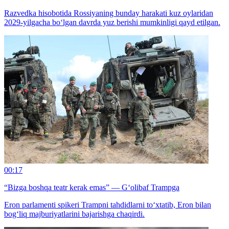
Razvedka hisobotida Rossiyaning bunday harakati kuz oylaridan
2029-yilgacha bo‘lgan davrda yuz berishi mumkinligi qayd etilgan.
00:17
“Bizga boshqa teatr kerak emas” — G‘olibaf Trampga
Eron parlamenti spikeri Trampni tahdidlarni to‘xtatib, Eron bilan
bog‘liq majburiyatlarini bajarishga chaqirdi.