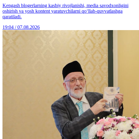
Kengash blogerlarning kasbiy rivojlanishi, media savodxonligini
oshirish va yosh kontent yaratuvchilarni qo‘llab-quvvatlashga
qaratiladi.
19:04 / 07.08.2026