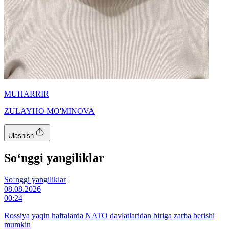
MUHARRIR
ZULAYHO MO'MINOVA
Ulashish
So‘nggi yangiliklar
So‘nggi yangiliklar
08.08.2026
00:24
Rossiya yaqin haftalarda NATO davlatlaridan biriga zarba berishi
mumkin