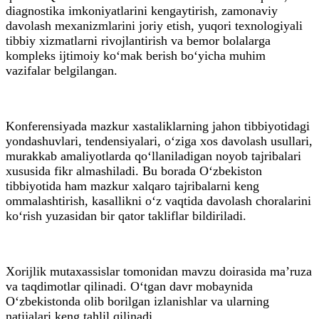
diagnostika imkoniyatlarini kengaytirish, zamonaviy
davolash mexanizmlarini joriy etish, yuqori texnologiyali
tibbiy xizmatlarni rivojlantirish va bemor bolalarga
kompleks ijtimoiy ko‘mak berish bo‘yicha muhim
vazifalar belgilangan.
Konferensiyada mazkur xastaliklarning jahon tibbiyotidagi
yondashuvlari, tendensiyalari, o‘ziga xos davolash usullari,
murakkab amaliyotlarda qo‘llaniladigan noyob tajribalari
xususida fikr almashiladi. Bu borada O‘zbekiston
tibbiyotida ham mazkur xalqaro tajribalarni keng
ommalashtirish, kasallikni o‘z vaqtida davolash choralarini
ko‘rish yuzasidan bir qator takliflar bildiriladi.
Xorijlik mutaxassislar tomonidan mavzu doirasida ma’ruza
va taqdimotlar qilinadi. O‘tgan davr mobaynida
O‘zbekistonda olib borilgan izlanishlar va ularning
natijalari keng tahlil qilinadi.