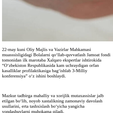
22-may kuni Oliy Majlis va Vazirlar Mahkamasi
muasssisligidagi Bolalarni qo‘llab-quvvatlash Jamoat fondi
tomonidan ilk marotaba Xalqaro ekspertlar ishtirokida
“O‘zbekiston Respublikasida kam uchraydigan orfan
kasalliklar profilaktikasiga bag‘ishlab 3-Milliy
konferensiya” o‘z ishini boshlaydi.
Mazkur tadbirga mahalliy va xorijlik mutaxassislar jalb
etilgan bo‘lib, noyob xastalikning zamonaviy davolash
usullarini, erta tashxislash bo‘yicha yangicha
yondashuvlarni muhokama qiladi.