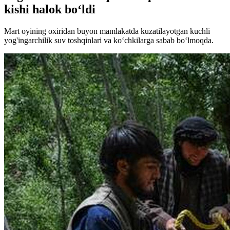
kishi halok bo‘ldi
Mart oyining oxiridan buyon mamlakatda kuzatilayotgan kuchli
yog'ingarchilik suv toshqinlari va ko‘chkilarga sabab bo‘lmoqda.