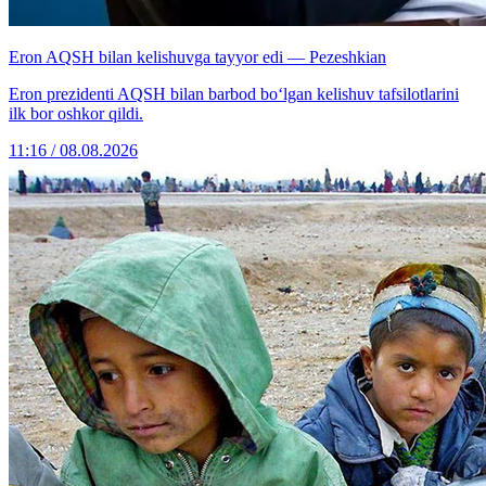
Eron AQSH bilan kelishuvga tayyor edi — Pezeshkian
Eron prezidenti AQSH bilan barbod bo‘lgan kelishuv tafsilotlarini
ilk bor oshkor qildi.
11:16 / 08.08.2026