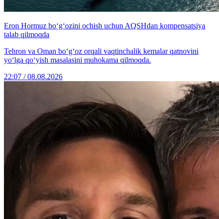
Eron Hormuz bo‘g‘ozini ochish uchun AQSHdan kompensatsiya
talab qilmoqda
Tehron va Oman bo‘g‘oz orqali vaqtinchalik kemalar qatnovini
yo‘lga qo‘yish masalasini muhokama qilmoqda.
22:07 / 08.08.2026