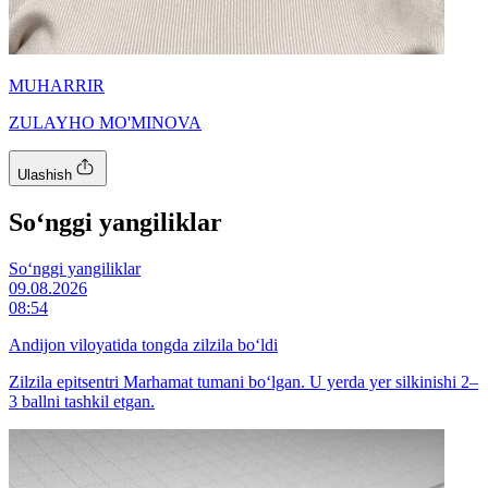
MUHARRIR
ZULAYHO MO'MINOVA
Ulashish
So‘nggi yangiliklar
So‘nggi yangiliklar
09.08.2026
08:54
Andijon viloyatida tongda zilzila bo‘ldi
Zilzila epitsentri Marhamat tumani bo‘lgan. U yerda yer silkinishi 2–
3 ballni tashkil etgan.