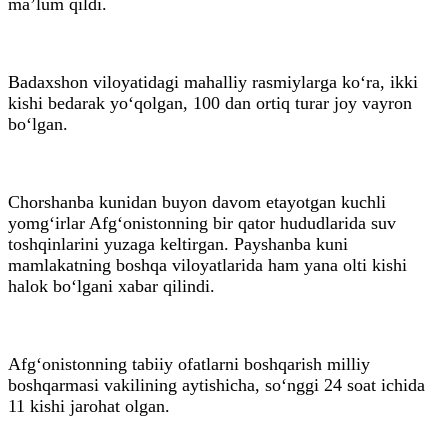
ma’lum qildi.
Badaxshon viloyatidagi mahalliy rasmiylarga ko‘ra, ikki
kishi bedarak yo‘qolgan, 100 dan ortiq turar joy vayron
bo‘lgan.
Chorshanba kunidan buyon davom etayotgan kuchli
yomg‘irlar Afg‘onistonning bir qator hududlarida suv
toshqinlarini yuzaga keltirgan. Payshanba kuni
mamlakatning boshqa viloyatlarida ham yana olti kishi
halok bo‘lgani xabar qilindi.
Afg‘onistonning tabiiy ofatlarni boshqarish milliy
boshqarmasi vakilining aytishicha, so‘nggi 24 soat ichida
11 kishi jarohat olgan.