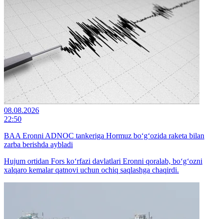
08.08.2026
22:50
BAA Eronni ADNOC tankeriga Hormuz bo‘g‘ozida raketa bilan
zarba berishda aybladi
Hujum ortidan Fors ko‘rfazi davlatlari Eronni qoralab, bo‘g‘ozni
xalqaro kemalar qatnovi uchun ochiq saqlashga chaqirdi.