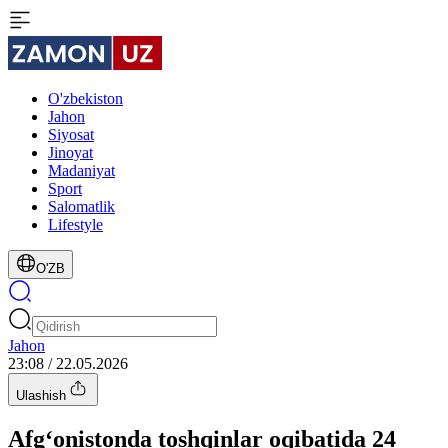
O'zbekiston
Jahon
Siyosat
Jinoyat
Madaniyat
Sport
Salomatlik
Lifestyle
O'ZB
Jahon
23:08 / 22.05.2026
Ulashish
Afg‘onistonda toshqinlar oqibatida 24