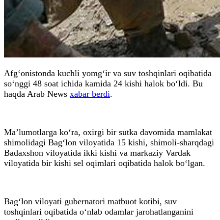
Afg‘onistonda kuchli yomg‘ir va suv toshqinlari oqibatida
so‘nggi 48 soat ichida kamida 24 kishi halok bo‘ldi. Bu
haqda Arab News
xabar berdi
.
Ma’lumotlarga ko‘ra, oxirgi bir sutka davomida mamlakat
shimolidagi Bag‘lon viloyatida 15 kishi, shimoli-sharqdagi
Badaxshon viloyatida ikki kishi va markaziy Vardak
viloyatida bir kishi sel oqimlari oqibatida halok bo‘lgan.
Bag‘lon viloyati gubernatori matbuot kotibi, suv
toshqinlari oqibatida o‘nlab odamlar jarohatlanganini