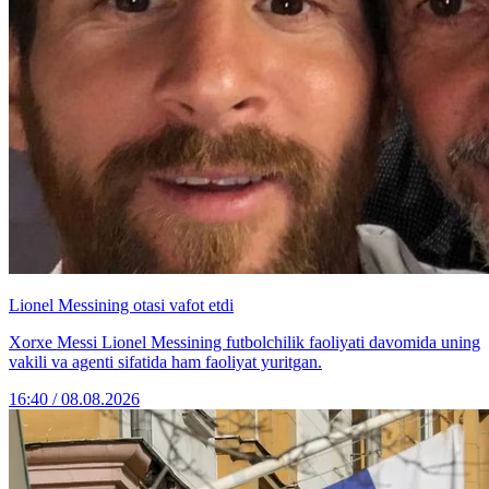
Lionel Messining otasi vafot etdi
Xorxe Messi Lionel Messining futbolchilik faoliyati davomida uning
vakili va agenti sifatida ham faoliyat yuritgan.
16:40 / 08.08.2026