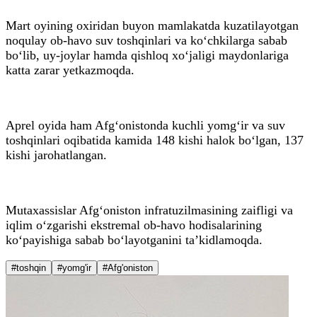
Mart oyining oxiridan buyon mamlakatda kuzatilayotgan
noqulay ob-havo suv toshqinlari va ko‘chkilarga sabab
bo‘lib, uy-joylar hamda qishloq xo‘jaligi maydonlariga
katta zarar yetkazmoqda.
Aprel oyida ham Afg‘onistonda kuchli yomg‘ir va suv
toshqinlari oqibatida kamida 148 kishi halok bo‘lgan, 137
kishi jarohatlangan.
Mutaxassislar Afg‘oniston infratuzilmasining zaifligi va
iqlim o‘zgarishi ekstremal ob-havo hodisalarining
ko‘payishiga sabab bo‘layotganini ta’kidlamoqda.
#toshqin
#yomg'ir
#Afg'oniston