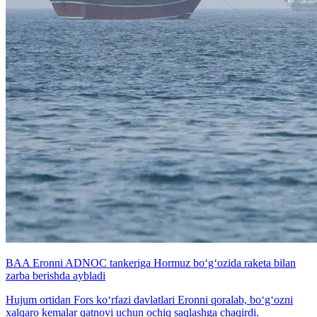
BAA Eronni ADNOC tankeriga Hormuz bo‘g‘ozida raketa bilan
zarba berishda aybladi
Hujum ortidan Fors ko‘rfazi davlatlari Eronni qoralab, bo‘g‘ozni
xalqaro kemalar qatnovi uchun ochiq saqlashga chaqirdi.