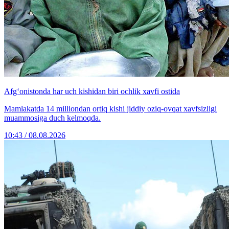
Afg‘onistonda har uch kishidan biri ochlik xavfi ostida
Mamlakatda 14 milliondan ortiq kishi jiddiy oziq-ovqat xavfsizligi
muammosiga duch kelmoqda.
10:43 / 08.08.2026