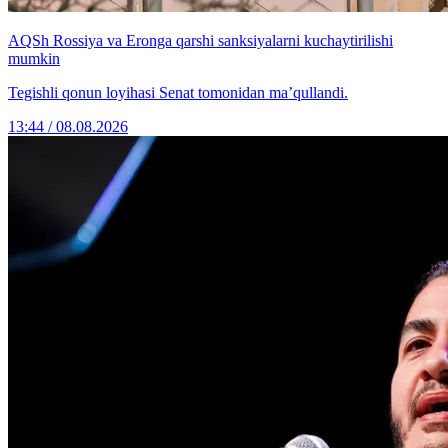
AQSh Rossiya va Eronga qarshi sanksiyalarni kuchaytirilishi
mumkin
Tegishli qonun loyihasi Senat tomonidan ma’qullandi.
13:44 / 08.08.2026