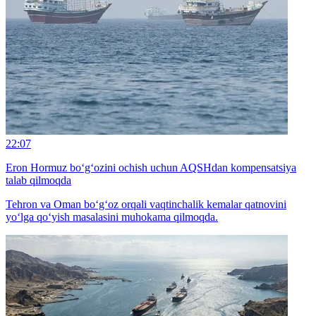
22:07
Eron Hormuz bo‘g‘ozini ochish uchun AQSHdan kompensatsiya
talab qilmoqda
Tehron va Oman bo‘g‘oz orqali vaqtinchalik kemalar qatnovini
yo‘lga qo‘yish masalasini muhokama qilmoqda.