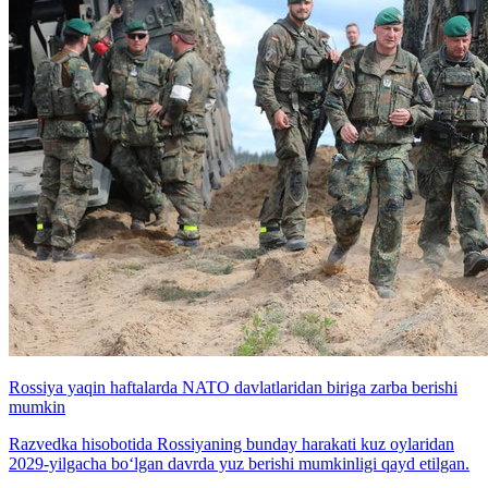
Rossiya yaqin haftalarda NATO davlatlaridan biriga zarba berishi
mumkin
Razvedka hisobotida Rossiyaning bunday harakati kuz oylaridan
2029-yilgacha bo‘lgan davrda yuz berishi mumkinligi qayd etilgan.