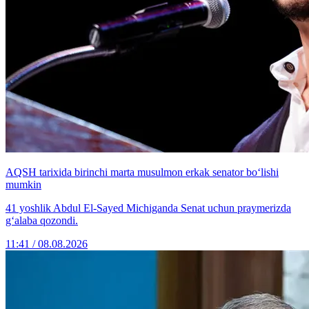
AQSH tarixida birinchi marta musulmon erkak senator bo‘lishi
mumkin
41 yoshlik Abdul El-Sayed Michiganda Senat uchun praymerizda
g‘alaba qozondi.
11:41 / 08.08.2026