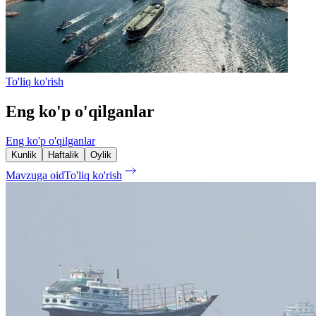
To'liq ko'rish
Eng ko'p o'qilganlar
Eng ko'p o'qilganlar
Kunlik
Haftalik
Oylik
Mavzuga oid
To'liq ko'rish