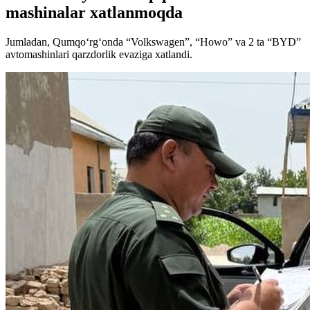
mashinalar xatlanmoqda
Jumladan, Qumqo‘rg‘onda “Volkswagen”, “Howo” va 2 ta “BYD”
avtomashinlari qarzdorlik evaziga xatlandi.