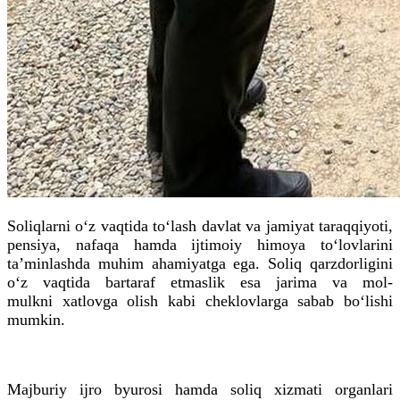
Soliqlarni o‘z vaqtida to‘lash davlat va jamiyat taraqqiyoti,
pensiya, nafaqa hamda ijtimoiy himoya to‘lovlarini
taʼminlashda muhim ahamiyatga ega. Soliq qarzdorligini
o‘z vaqtida bartaraf etmaslik esa jarima va mol-
mulkni
xatlovga
olish kabi cheklovlarga sabab bo‘lishi
mumkin.
Majburiy ijro byurosi hamda soliq xizmati organlari