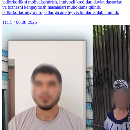
tadbirkorlikni moliyalashtirish, imtiyozli kreditlar, davlat dasturlari
va biznesni kengaytirish masalalari muhokama qilinib,
tadbirkorlarning murojaatlariga amaliy yechimlar ishlab chiqildi.
11:15 / 06.08.2026