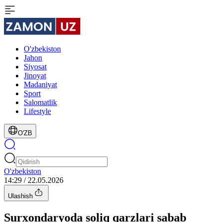
O'zbekiston
Jahon
Siyosat
Jinoyat
Madaniyat
Sport
Salomatlik
Lifestyle
O'ZB
O'zbekiston
14:29 / 22.05.2026
Ulashish
Surxondaryoda soliq qarzlari sabab