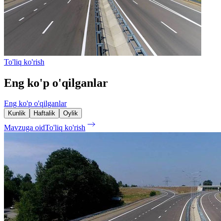
To'liq ko'rish
Eng ko'p o'qilganlar
Eng ko'p o'qilganlar
Kunlik
Haftalik
Oylik
Mavzuga oid
To'liq ko'rish