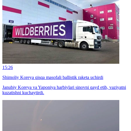
15:26
Shimoliy Koreya qisqa masofali ballistik raketa uchirdi
Janubiy Koreya va Yaponiya harbiylari sinovni qayd etib, vaziyatni
kuzatishni kuchaytirdi.