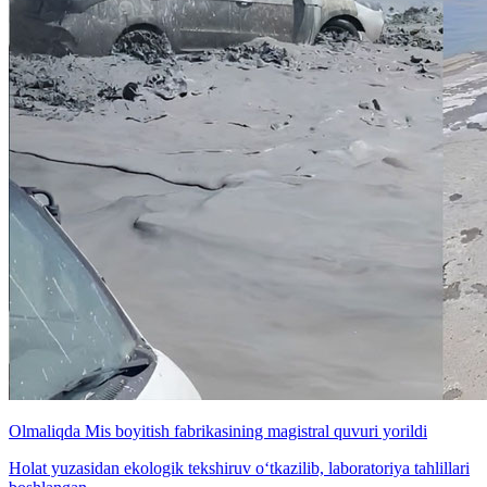
Olmaliqda Mis boyitish fabrikasining magistral quvuri yorildi
Holat yuzasidan ekologik tekshiruv o‘tkazilib, laboratoriya tahlillari