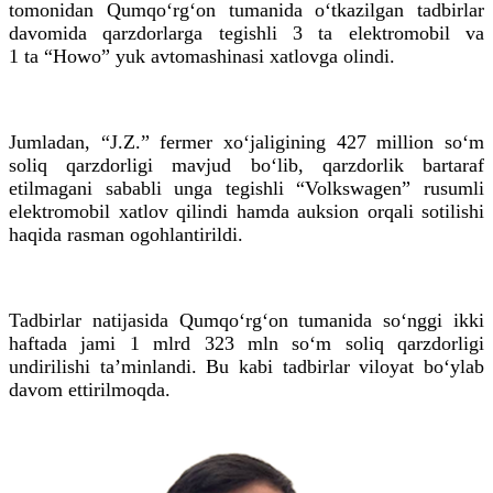
tomonidan Qumqo‘rg‘on tumanida o‘tkazilgan tadbirlar
davomida qarzdorlarga tegishli 3
ta
elektromobil va
1
ta
“Howo” yuk avtomashinasi
xatlovga
olindi.
Jumladan, “J.Z.” fermer xo‘jaligining 427 million so‘m
soliq qarzdorligi mavjud bo‘lib, qarzdorlik bartaraf
etilmagani sababli unga tegishli “Volkswagen” rusumli
elektromobil xatlov qilindi hamda auksion orqali sotilishi
haqida rasman ogohlantirildi.
Tadbirlar natijasida Qumqo‘rg‘on tumanida so‘nggi ikki
haftada jami 1
mlrd
323
mln
so‘m soliq qarzdorligi
undirilishi taʼminlandi. Bu kabi tadbirlar viloyat bo‘ylab
davom
ettirilmoqda
.