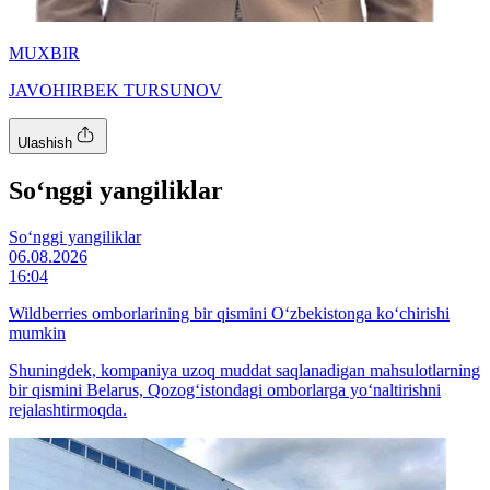
MUXBIR
JAVOHIRBEK TURSUNOV
Ulashish
So‘nggi yangiliklar
So‘nggi yangiliklar
06.08.2026
16:04
Wildberries omborlarining bir qismini O‘zbekistonga ko‘chirishi
mumkin
Shuningdek, kompaniya uzoq muddat saqlanadigan mahsulotlarning
bir qismini Belarus, Qozog‘istondagi omborlarga yo‘naltirishni
rejalashtirmoqda.