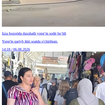
Izza bozorida daxshatli yong‘in sodir bo‘ldi
Yong'in qariyb ikki soatda o'chirilgan.
14:18 / 06.08.2026