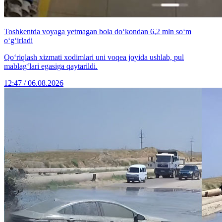
Toshkentda voyaga yetmagan bola do‘kondan 6,2 mln so‘m
o‘g‘irladi
Qo‘riqlash xizmati xodimlari uni voqea joyida ushlab, pul
mablag‘lari egasiga qaytarildi.
12:47 / 06.08.2026