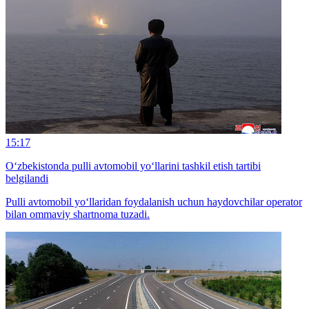
15:17
O‘zbekistonda pulli avtomobil yo‘llarini tashkil etish tartibi
belgilandi
Pulli avtomobil yo‘llaridan foydalanish uchun haydovchilar operator
bilan ommaviy shartnoma tuzadi.