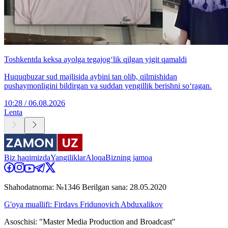
Toshkentda keksa ayolga tegajog‘lik qilgan yigit qamaldi
Huquqbuzar sud majlisida aybini tan olib, qilmishidan
pushaymonligini bildirgan va suddan yengillik berishni so‘ragan.
10:28 / 06.08.2026
Lenta
Biz haqimizda
Yangiliklar
Aloqa
Bizning jamoa
Shahodatnoma: №1346 Berilgan sana: 28.05.2020
G'oya muallifi: Firdavs Fridunovich Abduxalikov
Asoschisi: "Master Media Production and Broadcast"