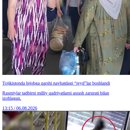
Tojikistonda hijobga qarshi navbatdagi “reyd”lar boshlandi
Rasmiylar tadbirni milliy qadriyatlarni asrash zarurati bilan
izohlagan.
13:15 / 06.08.2026