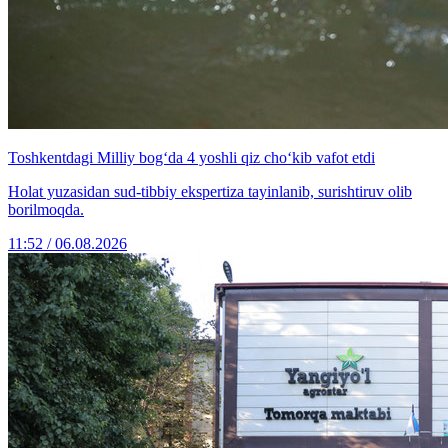
Toshkentdagi Milliy bog‘da 4 yoshli qiz cho‘kib vafot etdi
Holat yuzasidan sud-tibbiy ekspertiza tayinlanib, surishtiruv olib
borilmoqda.
11:52 / 06.08.2026