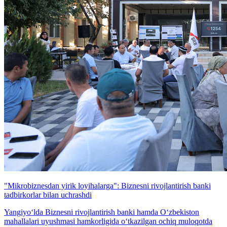
"Mikrobiznesdan yirik loyihalarga": Biznesni rivojlantirish banki
tadbirkorlar bilan uchrashdi
Yangiyo‘lda Biznesni rivojlantirish banki hamda O‘zbekiston
mahallalari uyushmasi hamkorligida o‘tkazilgan ochiq muloqotda