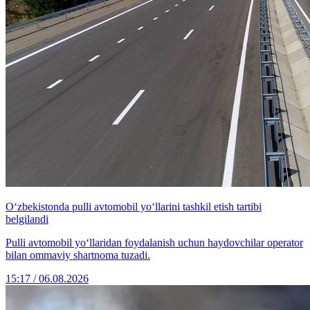
O‘zbekistonda pulli avtomobil yo‘llarini tashkil etish tartibi
belgilandi
Pulli avtomobil yo‘llaridan foydalanish uchun haydovchilar operator
bilan ommaviy shartnoma tuzadi.
15:17 / 06.08.2026