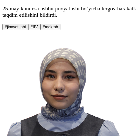
25-may kuni esa ushbu jinoyat ishi bo‘yicha tergov harakatl
taqdim etilishini bildirdi.
#jinoyat ishi
#IIV
#maktab