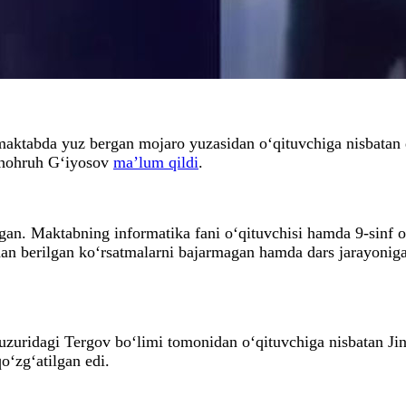
ktabda yuz bergan mojaro yuzasidan o‘qituvchiga nisbatan qo‘
 Shohruh G‘iyosov
ma’lum qildi
.
gan. Maktabning informatika fani o‘qituvchisi hamda 9-sinf o‘
an berilgan ko‘rsatmalarni bajarmagan hamda dars jarayoniga 
zuridagi Tergov bo‘limi tomonidan o‘qituvchiga nisbatan J
qo‘zg‘atilgan edi.