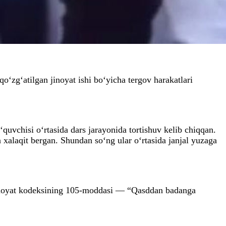
zg‘atilgan jinoyat ishi bo‘yicha tergov harakatlari
quvchisi o‘rtasida dars jarayonida tortishuv kelib chiqqan.
xalaqit bergan. Shundan so‘ng ular o‘rtasida janjal yuzaga
inoyat kodeksining 105-moddasi — “Qasddan badanga