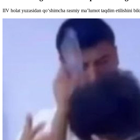
IIV holat yuzasidan qo‘shimcha rasmiy ma’lumot taqdim etilishini bild