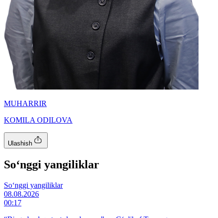
MUHARRIR
KOMILA ODILOVA
Ulashish
So‘nggi yangiliklar
So‘nggi yangiliklar
08.08.2026
00:17