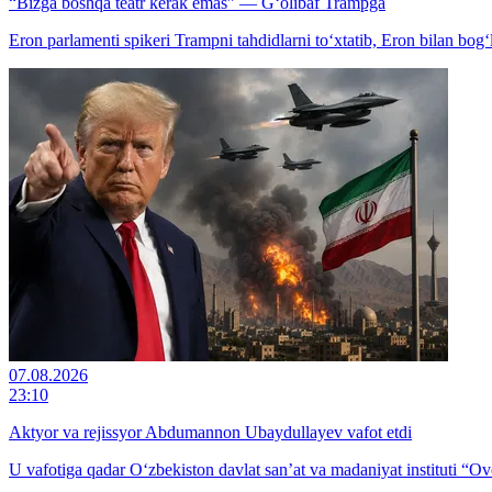
“Bizga boshqa teatr kerak emas” — G‘olibaf Trampga
Eron parlamenti spikeri Trampni tahdidlarni to‘xtatib, Eron bilan bog‘l
07.08.2026
23:10
Aktyor va rejissyor Abdumannon Ubaydullayev vafot etdi
U vafotiga qadar O‘zbekiston davlat san’at va madaniyat instituti “Ovo