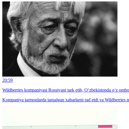
20:59
Wildberries kompaniyasi Rossiyani tark etib, O‘zbekistonda o‘z ombo
Kompaniya tarmoqlarda tarqalgan xabarlarni rad etdi va Wildberries 