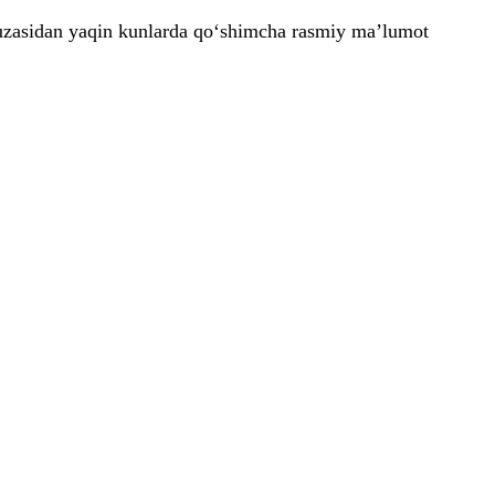
t yuzasidan yaqin kunlarda qo‘shimcha rasmiy ma’lumot