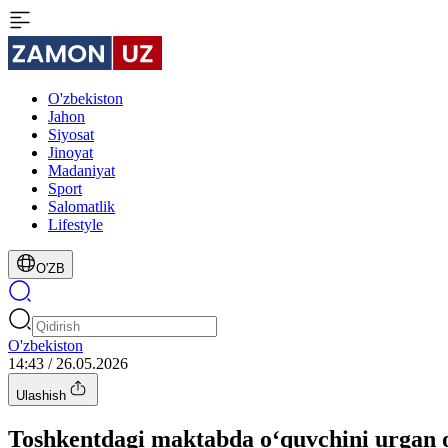
O'zbekiston
Jahon
Siyosat
Jinoyat
Madaniyat
Sport
Salomatlik
Lifestyle
O'ZB
O'zbekiston
14:43 / 26.05.2026
Ulashish
Toshkentdagi maktabda o‘quvchini urgan o‘q