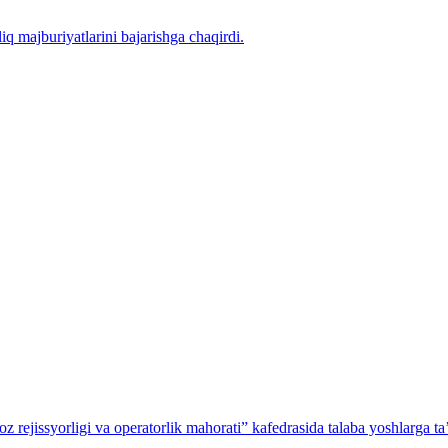
iq majburiyatlarini bajarishga chaqirdi.
z rejissyorligi va operatorlik mahorati” kafedrasida talaba yoshlarga ta