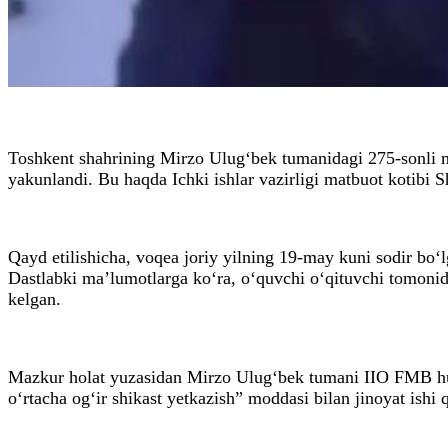
Toshkent shahrining Mirzo Ulug‘bek tumanidagi 275-sonli ma
yakunlandi. Bu haqda Ichki ishlar vazirligi matbuot kotibi
Qayd etilishicha, voqea joriy yilning 19-may kuni sodir bo‘l
Dastlabki ma’lumotlarga ko‘ra, o‘quvchi o‘qituvchi tomonid
kelgan.
Mazkur holat yuzasidan Mirzo Ulug‘bek tumani IIO FMB hu
o‘rtacha og‘ir shikast yetkazish” moddasi bilan jinoyat ishi 