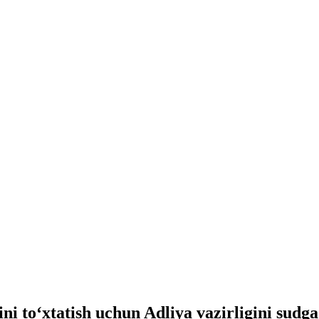
ni to‘xtatish uchun Adliya vazirligini sudga