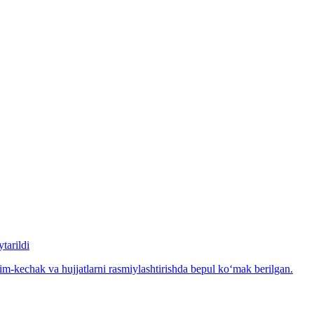
tarildi
m-kechak va hujjatlarni rasmiylashtirishda bepul ko‘mak berilgan.