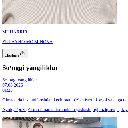
MUHARRIR
ZULAYHO MO'MINOVA
Ulashish
So‘nggi yangiliklar
So‘nggi yangiliklar
07.08.2026
01:23
Olmaotada insultni boshdan kechirgan o‘zbekistonlik ayol vatanga qay
Ayolga Qozog‘iston fuqarosi tomonidan yashash joyi, oziq-ovqat, kiyi