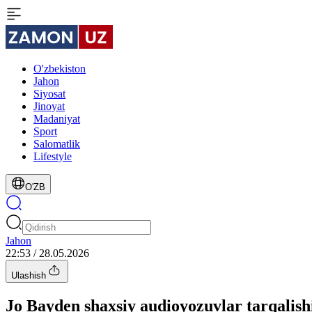
O'zbekiston
Jahon
Siyosat
Jinoyat
Madaniyat
Sport
Salomatlik
Lifestyle
O'ZB
Jahon
22:53 / 28.05.2026
Ulashish
Jo Bayden shaxsiy audioyozuvlar tarqalishi