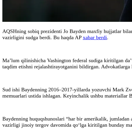
AQSHning sobiq prezidenti Jo Bayden maxfiy hujjatlar bilan
vazirligini sudga berdi. Bu haqda AP
xabar berdi
.
Ma’lum qilinishicha Vashington federal sudiga kiritilgan da
taqdim etishni rejalashtirayotganini bildirgan. Advokatlarga
Sud ishi Baydenning 2016–2017-yillarda yozuvchi Mark Zvoni
memuarlari ustida ishlagan. Keyinchalik ushbu materiallar 
Baydenning huquqshunoslari “har bir amerikalik, jumladan am
vazirligi jinoiy tergov davomida qo‘lga kiritilgan bunday m