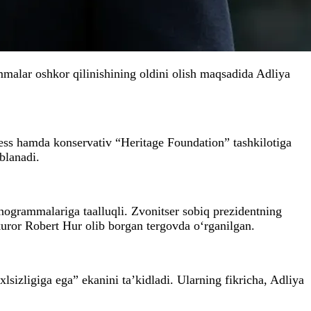
malar oshkor qilinishining oldini olish maqsadida Adliya
ress hamda konservativ “Heritage Foundation” tashkilotiga
blanadi.
ogrammalariga taalluqli. Zvonitser sobiq prezidentning
uror Robert Hur olib borgan tergovda o‘rganilgan.
sizligiga ega” ekanini ta’kidladi. Ularning fikricha, Adliya