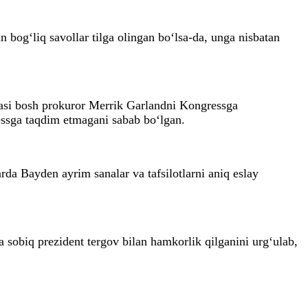
 bog‘liq savollar tilga olingan bo‘lsa-da, unga nisbatan
atasi bosh prokuror Merrik Garlandni Kongressga
essga taqdim etmagani sabab bo‘lgan.
rda Bayden ayrim sanalar va tafsilotlarni aniq eslay
 sobiq prezident tergov bilan hamkorlik qilganini urg‘ulab,