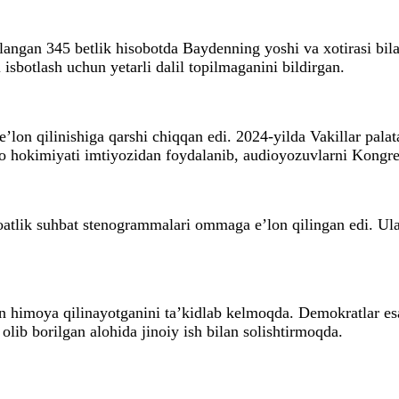
langan 345 betlik hisobotda Baydenning yoshi va xotirasi bilan
sbotlash uchun yetarli dalil topilmaganini bildirgan.
’lon qilinishiga qarshi chiqqan edi. 2024-yilda Vakillar pal
o hokimiyati imtiyozidan foydalanib, audioyozuvlarni Kongr
soatlik suhbat stenogrammalari ommaga e’lon qilingan edi. Ula
n himoya qilinayotganini ta’kidlab kelmoqda. Demokratlar esa
lib borilgan alohida jinoiy ish bilan solishtirmoqda.