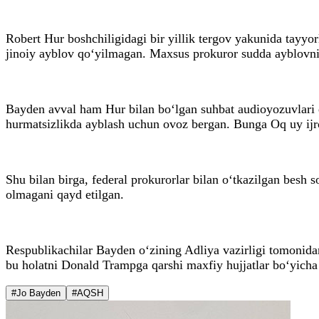
Robert Hur boshchiligidagi bir yillik tergov yakunida tayyor
jinoiy ayblov qo‘yilmagan. Maxsus prokuror sudda ayblovni i
Bayden avval ham Hur bilan bo‘lgan suhbat audioyozuvlari e
hurmatsizlikda ayblash uchun ovoz bergan. Bunga Oq uy ijr
Shu bilan birga, federal prokurorlar bilan o‘tkazilgan besh 
olmagani qayd etilgan.
Respublikachilar Bayden o‘zining Adliya vazirligi tomonida
bu holatni Donald Trampga qarshi maxfiy hujjatlar bo‘yicha o
#Jo Bayden
#AQSH