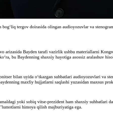
 bog‘liq tergov doirasida olingan audioyozuvlar va stenogram
’vo arizasida Bayden tarafi vazirlik ushbu materiallarni Kong
 ko‘ra, bu Baydenning shaxsiy hayotiga asossiz aralashuv hiso
tser bilan uyida o‘tkazgan suhbatlari audioyozuvlari va sten
Baydenning maxfiy hujjatlarni saqlashi yuzasidan maxsus prok
aldagi yoki sobiq vitse-prezident ham shaxsiy suhbatlari daxl
a’lumotlarni himoya qilish majburiyatiga ega.