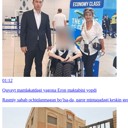
01:12
Quvayt mamlakatdagi yagona Eron maktabini yopdi
Rasmiy sabab ochiqlanmagan bo‘lsa-da, qaror mintaqadagi keskin geos