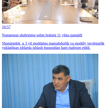
16:57
Namangan shahrining sobiq hokimi 11 yilga qamaldi
Shuningdek, u 3 yil muddatga mansabdorlik va moddiy javobgarlik
yuklatilgan ishlarda ishlash huquqidan ham mahrum etildi.