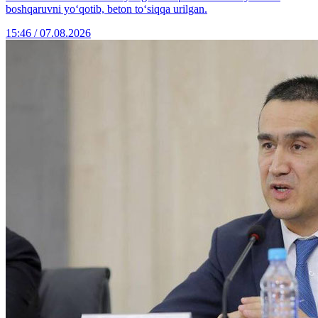
boshqaruvni yo‘qotib, beton to‘siqqa urilgan.
15:46 / 07.08.2026