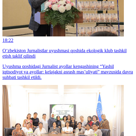
18:22
O‘zbekiston Jurnalistlar uyushmasi qoshida ekologik klub tashkil
etish taklif qilindi
Uyushma qoshidagi Jurnalist ayollar kengashining “Yashil
iqtisodiyot va ayollar: kelajakni asrash mas’uliyati” mavzusida davra
suhbati tashkil etildi.