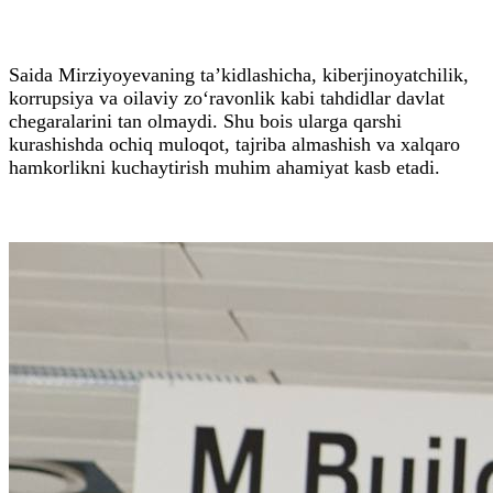
Saida Mirziyoyevaning ta’kidlashicha, kiberjinoyatchilik,
korrupsiya va oilaviy zo‘ravonlik kabi tahdidlar davlat
chegaralarini tan olmaydi. Shu bois ularga qarshi
kurashishda ochiq muloqot, tajriba almashish va xalqaro
hamkorlikni kuchaytirish muhim ahamiyat kasb etadi.