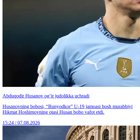
Abduqodir Husanov og‘ir judolikka uchradi
Husanovning bobosi, “Bunyodkor” U-19 jamoasi bosh murabbiyi
Hikmat Hoshimovning otasi Husan bobo vafot etdi.
15:24 / 07.08.2026