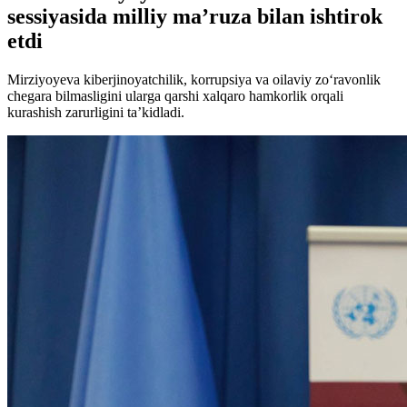
sessiyasida milliy ma’ruza bilan ishtirok
etdi
Mirziyoyeva kiberjinoyatchilik, korrupsiya va oilaviy zo‘ravonlik
chegara bilmasligini ularga qarshi xalqaro hamkorlik orqali
kurashish zarurligini ta’kidladi.