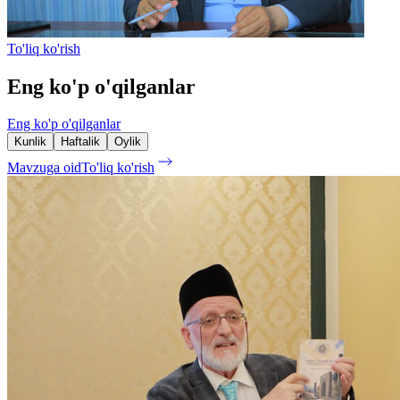
To'liq ko'rish
Eng ko'p o'qilganlar
Eng ko'p o'qilganlar
Kunlik
Haftalik
Oylik
Mavzuga oid
To'liq ko'rish