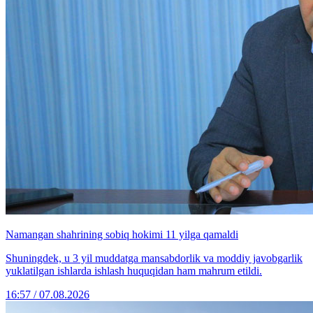
Namangan shahrining sobiq hokimi 11 yilga qamaldi
Shuningdek, u 3 yil muddatga mansabdorlik va moddiy javobgarlik
yuklatilgan ishlarda ishlash huquqidan ham mahrum etildi.
16:57 / 07.08.2026