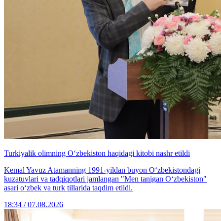
Turkiyalik olimning O‘zbekiston haqidagi kitobi nashr etildi
Kemal Yavuz Atamanning 1991-yildan buyon O‘zbekistondagi
kuzatuvlari va tadqiqotlari jamlangan "Men tanigan O‘zbekiston"
asari o‘zbek va turk tillarida taqdim etildi.
18:34 / 07.08.2026