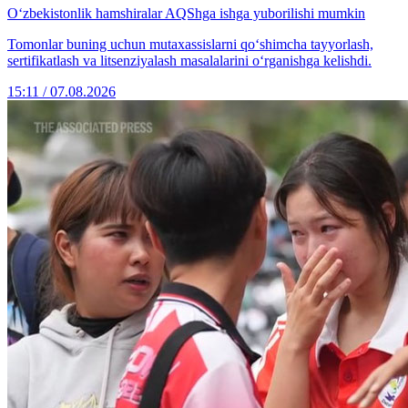
O‘zbekistonlik hamshiralar AQShga ishga yuborilishi mumkin
Tomonlar buning uchun mutaxassislarni qo‘shimcha tayyorlash,
sertifikatlash va litsenziyalash masalalarini o‘rganishga kelishdi.
15:11 / 07.08.2026