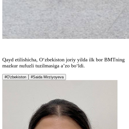
Qayd etilishicha, O‘zbekiston joriy yilda ilk bor BMTning
mazkur nufuzli tuzilmasiga a’zo bo‘ldi.
#O'zbekiston
#Saida Mirziyoyeva