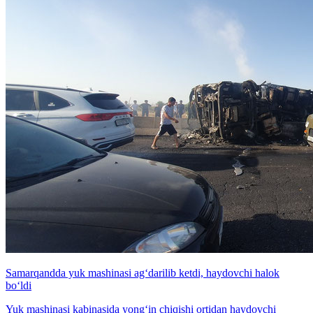
Samarqandda yuk mashinasi ag‘darilib ketdi, haydovchi halok
bo‘ldi
Yuk mashinasi kabinasida yong‘in chiqishi ortidan haydovchi