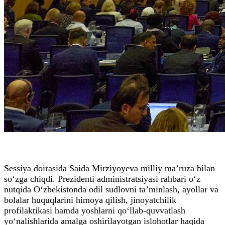
Sessiya doirasida Saida Mirziyoyeva milliy ma’ruza bilan
so‘zga chiqdi. Prezidenti administratsiyasi rahbari o‘z
nutqida O‘zbekistonda odil sudlovni ta’minlash, ayollar va
bolalar huquqlarini himoya qilish, jinoyatchilik
profilaktikasi hamda yoshlarni qo‘llab-quvvatlash
yo‘nalishlarida amalga oshirilayotgan islohotlar haqida