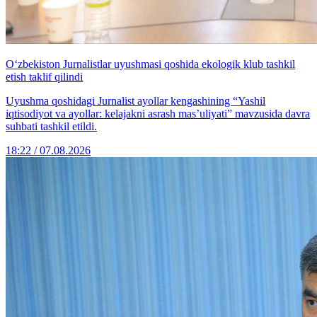
O‘zbekiston Jurnalistlar uyushmasi qoshida ekologik klub tashkil
etish taklif qilindi
Uyushma qoshidagi Jurnalist ayollar kengashining “Yashil
iqtisodiyot va ayollar: kelajakni asrash mas’uliyati” mavzusida davra
suhbati tashkil etildi.
18:22 / 07.08.2026