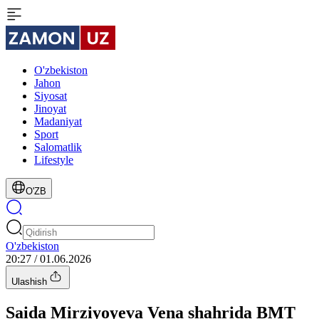
O'zbekiston
Jahon
Siyosat
Jinoyat
Madaniyat
Sport
Salomatlik
Lifestyle
O'ZB
O'zbekiston
20:27 / 01.06.2026
Ulashish
Saida Mirziyoyeva Vena shahrida BMT