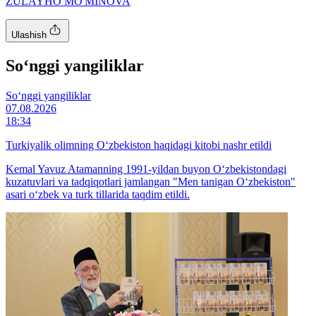
ZULAYHO MO'MINOVA
Ulashish
So‘nggi yangiliklar
So‘nggi yangiliklar
07.08.2026
18:34
Turkiyalik olimning O‘zbekiston haqidagi kitobi nashr etildi
Kemal Yavuz Atamanning 1991-yildan buyon O‘zbekistondagi
kuzatuvlari va tadqiqotlari jamlangan "Men tanigan O‘zbekiston"
asari o‘zbek va turk tillarida taqdim etildi.